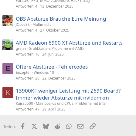
Paradix
RPG, MMO, Adventure, Hack'n'Slay
Antworten
4
13. Dezember 2025
OBS Abstürze Brauche Eure Meinung
JObLeSS
Multimedia
Antworten
4
27. Oktober 2025
AMD Radeon 6900 XT Abstürze und Restarts
grenn
Grafikkarten: Probleme mit AMD
Antworten
16
24. Juni 2025
Öftere Abstürze - Fehlercodes
E
Enzepter
Windows 10
Antworten
28
22. Dezember 2023
13900KF weniger Leistung mit Z690 Board?
K
Immer wieder Abstürze mit nvlddmkm
Kaira5500
Mainboards und CPUs: Probleme mit Intel
Antworten
47
29. April 2023
Facebook
X (Twitter)
Bluesky
Reddit
WhatsApp
E-Mail
Link
Teilen: