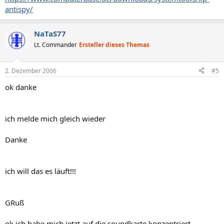
antispy/
NaTaS77
Lt. Commander
Ersteller dieses Themas
2. Dezember 2006
#5
ok danke
ich melde mich gleich wieder
Danke
ich will das es läuft!!!
GRuß
ok ich habe mich jetzt auf die soundkarte konzentriert