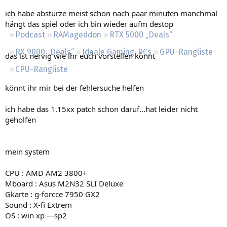
Regeln
ich habe abstürze meist schon nach paar minuten manchmal
hängt das spiel oder ich bin wieder aufm destop
Podcast
RAMageddon
RTX 5000 „Deals“
RX 9000 „Deals“
Ideale Gaming-PCs
GPU-Rangliste
das ist nervig wie ihr euch vorstellen könnt
CPU-Rangliste
könnt ihr mir bei der fehlersuche helfen
ich habe das 1.15xx patch schon daruf...hat leider nicht
geholfen
mein system
CPU : AMD AM2 3800+
Mboard : Asus M2N32 SLI Deluxe
Gkarte : g-forcce 7950 GX2
Sound : X-fi Extrem
OS : win xp ---sp2