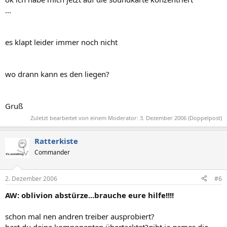
...
es klapt leider immer noch nicht
wo drann kann es den liegen?
Gruß
Zuletzt bearbeitet von einem Moderator:
3. Dezember 2006
(Doppelpost)
Ratterkiste
Commander
2. Dezember 2006
#6
AW: oblivion abstürze...brauche eure hilfe!!!!
schon mal nen andren treiber ausprobiert?
hast du deine komponenten übertacktet?gibt ja games die