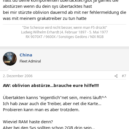
abstürzen wenn du dein sys übertacktes hast
bei mir stürzte oblivion dauernd ab mit ner fehlermeldung die
was mit meinem grakatreiber zu tun hatte
"Die Scheisse wird nicht besser, wenn man F5 drückt"
Ludwig Wilhelm Erhardt (4. Februar 1897 - 5. Mai 1977
RX 9070XT / 9600X / Sonstiges Gedöns / NIX RGB
China
Fleet Admiral
2. Dezember 2006
#7
AW: oblivion abstürze...brauche eure hilfe!!!!
Übertakten kanns "eigentlich"net sein, meins läuft^^
Ich hab zwar auch die Treiber, aber net die Karte...
Probieren kann man es aber trotzdem.
Wieviel RAM haste denn?
Aber bei den Sys sollten schon 2GB drin sein...