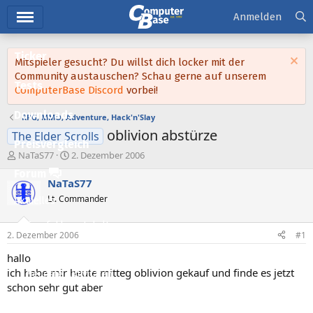
Hauptmenü
Anmelden
Ticker
Mitspieler gesucht? Du willst dich locker mit der
Community austauschen? Schau gerne auf unserem
Tests
ComputerBase Discord
vorbei!
Downloads
RPG, MMO, Adventure, Hack'n'Slay
oblivion abstürze
The Elder Scrolls
Preisvergleich
E
E
NaTaS77
2. Dezember 2006
r
r
Forum
s
s
NaTaS77
t
t
Lt. Commander
Aktuelles
e
e
l
l
Empfohlene Inhalte
l
l
2. Dezember 2006
#1
e
t
Neue Beiträge
r
a
hallo
m
ich habe mir heute mitteg oblivion gekauf und finde es jetzt
Neueste Aktivitäten
schon sehr gut aber
Leserartikel