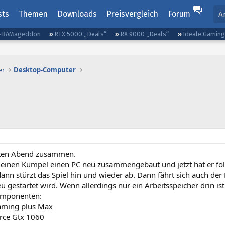
sts
Themen
Downloads
Preisvergleich
Forum
A
RAMageddon
RTX 5000 „Deals“
RX 9000 „Deals“
Ideale Gamin
er
Desktop-Computer
ten Abend zusammen.
r einen Kumpel einen PC neu zusammengebaut und jetzt hat er fo
dann stürzt das Spiel hin und wieder ab. Dann fährt sich auch der 
eu gestartet wird. Wenn allerdings nur ein Arbeitsspeicher drin ist
omponenten:
aming plus Max
rce Gtx 1060