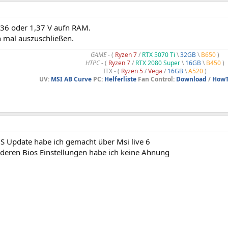
,36 oder 1,37 V aufn RAM.
 mal auszuschließen.
GAME
- (
Ryzen 7
/
RTX 5070 Ti
\
32GB
\
B650
)
HTPC -
(
Ryzen 7
/
RTX 2080 Super
\
16GB
\
B450
)
ITX - (
Ryzen 5
/
Vega
/
16GB
\
A520
)
UV:
MSI AB Curve
PC:
Helferliste
Fan Control:
Download
/
HowT
OS Update habe ich gemacht über Msi live 6
nderen Bios Einstellungen habe ich keine Ahnung