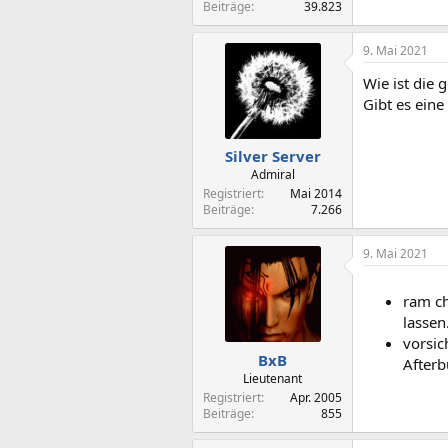
Beiträge
39.823
9. Mai 2021
Wie ist die 
Gibt es eine
Silver Server
Admiral
Registriert
Mai 2014
Beiträge
7.266
9. Mai 2021
ram ch
lassen
vorsic
BxB
Afterb
Lieutenant
Registriert
Apr. 2005
Beiträge
855