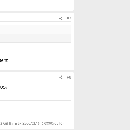
#7
teht.
#8
IOS?
32 GB Ballistix 3200/CL16 (@3800/CL16)