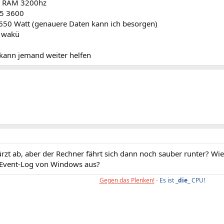
4 RAM 3200hz
5 3600
t 650 Watt (genauere Daten kann ich besorgen)
O wakü
 kann jemand weiter helfen
ürzt ab, aber der Rechner fährt sich dann noch sauber runter? Wie
 Event-Log von Windows aus?
Gegen das Plenken!
-
Es ist _
die
_ CPU!