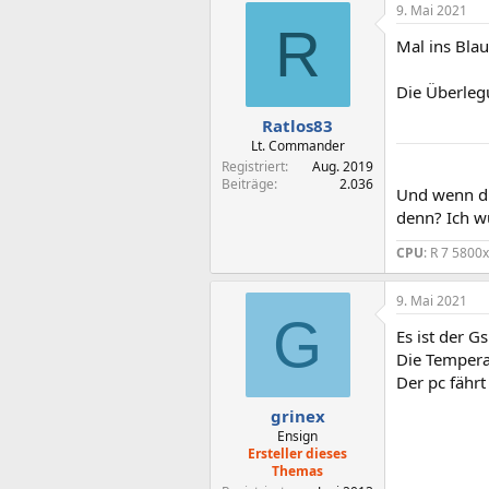
9. Mai 2021
R
Mal ins Blau
Die Überleg
Ratlos83
Lt. Commander
Registriert
Aug. 2019
Beiträge
2.036
Und wenn du
denn? Ich wü
CPU
: R 7 5800
9. Mai 2021
G
Es ist der G
Die Tempera
Der pc fährt
grinex
Ensign
Ersteller dieses
Themas