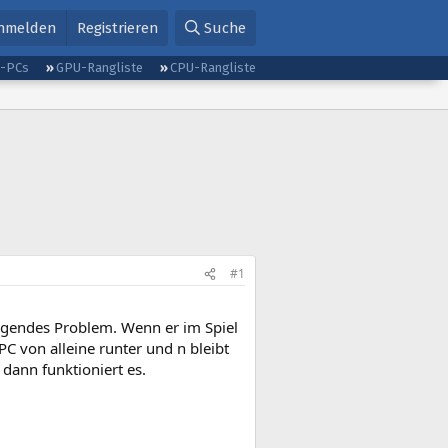
nmelden
Registrieren
Suche
g-PCs
GPU-Rangliste
CPU-Rangliste
#1
lgendes Problem. Wenn er im Spiel
PC von alleine runter und n bleibt
 dann funktioniert es.