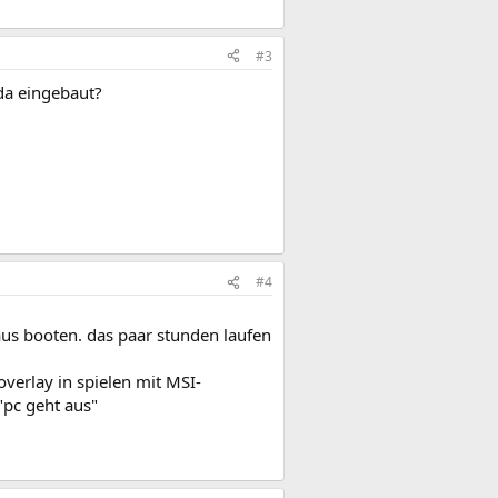
#3
 da eingebaut?
#4
us booten. das paar stunden laufen
verlay in spielen mit MSI-
"pc geht aus"