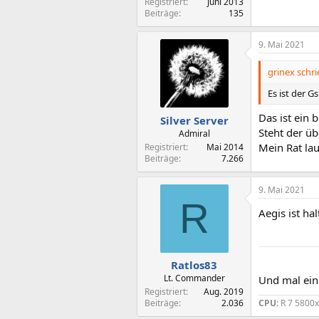
Registriert
Juni 2013
Beiträge
135
9. Mai 2021
grinex schri
Es ist der Gs
Das ist ein 
Silver Server
Steht der ü
Admiral
Mein Rat lau
Registriert
Mai 2014
Beiträge
7.266
9. Mai 2021
R
Aegis ist ha
Ratlos83
Lt. Commander
Und mal ei
Registriert
Aug. 2019
CPU
: R 7 5800
Beiträge
2.036