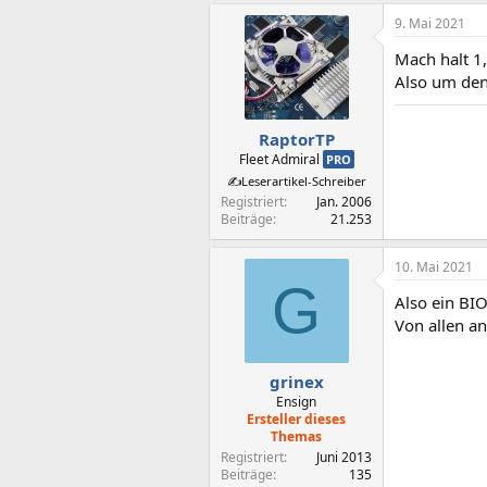
9. Mai 2021
Mach halt 1
Also um den
RaptorTP
Fleet Admiral
PRO
✍️Leserartikel-Schreiber
Registriert
Jan. 2006
Beiträge
21.253
10. Mai 2021
G
Also ein BI
Von allen a
grinex
Ensign
Ersteller dieses
Themas
Registriert
Juni 2013
Beiträge
135