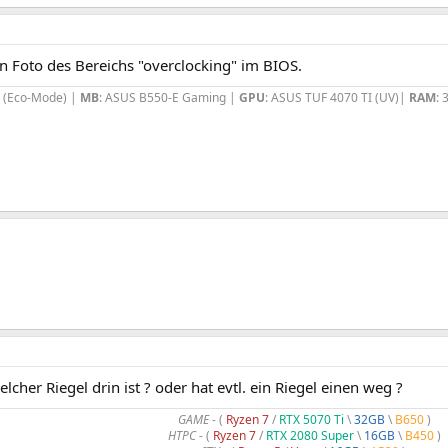
n Foto des Bereichs "overclocking" im BIOS.
x (Eco-Mode) |
MB
: ASUS B550-E Gaming |
GPU
: ASUS TUF 4070 TI (UV)|
RAM
: 
elcher Riegel drin ist ? oder hat evtl. ein Riegel einen weg ?
GAME
- (
Ryzen 7
/
RTX 5070 Ti
\
32GB
\
B650
)
HTPC -
(
Ryzen 7
/
RTX 2080 Super
\
16GB
\
B450
)