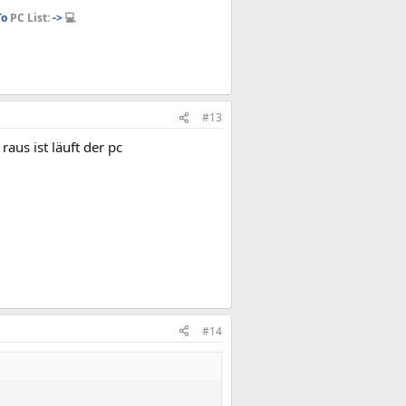
o
PC List:
->
💻
#13
aus ist läuft der pc
#14