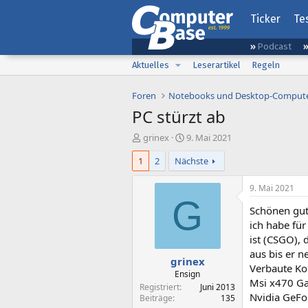
Ticker
Te
Podcast
Aktuelles
Leserartikel
Regeln
Foren
Notebooks und Desktop-Comput
PC stürzt ab
E
E
grinex
9. Mai 2021
r
r
1
2
Nächste
s
s
t
t
e
e
9. Mai 2021
l
l
G
Schönen gu
l
l
e
t
ich habe fü
r
a
ist (CSGO), 
m
aus bis er n
grinex
Verbaute K
Ensign
Msi x470 G
Registriert
Juni 2013
Nvidia GeFo
Beiträge
135