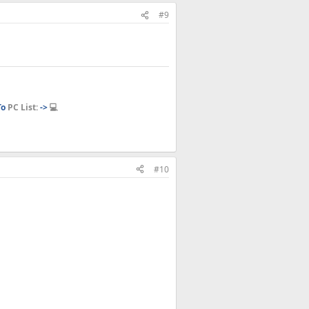
#9
o
PC List:
->
💻
#10