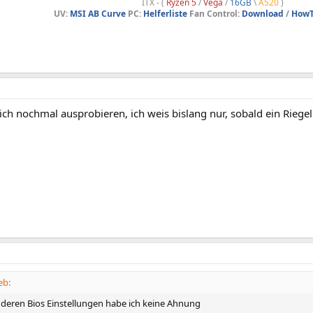
ITX - (
Ryzen 5
/
Vega
/
16GB
\
A520
)
UV:
MSI AB Curve
PC:
Helferliste
Fan Control:
Download
/
HowT
ch nochmal ausprobieren, ich weis bislang nur, sobald ein Riegel r
eb:
nderen Bios Einstellungen habe ich keine Ahnung