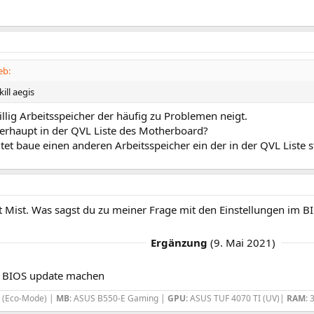
eb:
kill aegis
billig Arbeitsspeicher der häufig zu Problemen neigt.
berhaupt in der QVL Liste des Motherboard?
tet baue einen anderen Arbeitsspeicher ein der in der QVL Liste s
lt Mist. Was sagst du zu meiner Frage mit den Einstellungen im B
Ergänzung
(
9. Mai 2021
)
n BIOS update machen
x (Eco-Mode) |
MB
: ASUS B550-E Gaming |
GPU
: ASUS TUF 4070 TI (UV)|
RAM
: 