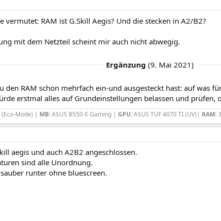
e vermutet: RAM ist G.Skill Aegis? Und die stecken in A2/B2?
ung mit dem Netzteil scheint mir auch nicht abwegig.
Ergänzung
(
9. Mai 2021
)
 den RAM schon mehrfach ein-und ausgesteckt hast: auf was für 
rde erstmal alles auf Grundeinstellungen belassen und prüfen, o
x (Eco-Mode) |
MB
: ASUS B550-E Gaming |
GPU
: ASUS TUF 4070 TI (UV)|
RAM
: 
skill aegis und auch A2B2 angeschlossen.
turen sind alle Unordnung.
 sauber runter ohne bluescreen.