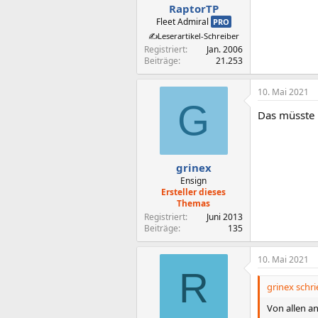
RaptorTP
Fleet Admiral
PRO
✍️Leserartikel-Schreiber
Registriert
Jan. 2006
Beiträge
21.253
10. Mai 2021
G
Das müsste i
grinex
Ensign
Ersteller dieses
Themas
Registriert
Juni 2013
Beiträge
135
10. Mai 2021
R
grinex schri
Von allen a