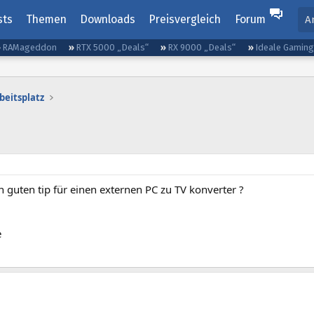
sts
Themen
Downloads
Preisvergleich
Forum
A
RAMageddon
RTX 5000 „Deals“
RX 9000 „Deals“
Ideale Gamin
beitsplatz
n guten tip für einen externen PC zu TV konverter ?
e