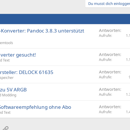
Du musst dich einloggen
onverter: Pandoc 3.8.3 unterstützt
Antworten
Aufrufe
1.
temtools
verter gesucht!
Antworten
Aufrufe
1.
d Text
rsteller: DELOCK 61635
Antworten
Aufrufe
speicher
 zu 5V ARGB
Antworten
Aufrufe
1.
d Modding
 Softwareempfehlung ohne Abo
Antworten
Aufrufe
1.
nd Text
sApp
E-Mail
Link