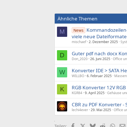
Ähnliche Themen
Kommandozeilen-K
News
M
viele neue Dateiformate
mischaef
2. Dezember 2025
Sys
Guter pdf nach docx Kon
D
Don_2020
26. Juni 2025
Office un
Konverter IDE > SATA He
W
WILLBO
6. Februar 2025
Massen
RGB Konverter 12V RGB
K
KGR84
9. April 2025
Gehäuse un
CBR zu PDF Konverter -
lechi4ever
29. Mai 2025
Office u
Facebook
X (Twitter)
Bluesky
Reddit
What
Teilen: