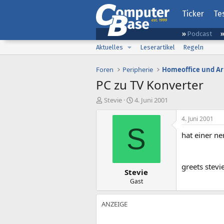
Ticker
Te
Podcast
Aktuelles
Leserartikel
Regeln
Foren
Peripherie
Homeoffice und Ar
PC zu TV Konverter
E
E
Stevie
4. Juni 2001
r
r
s
s
4. Juni 2001
t
t
S
hat einer ne
e
e
l
l
l
l
e
t
greets stevi
Stevie
r
a
m
Gast