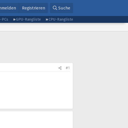
nmelden
Registrieren
Suche
g-PCs
GPU-Rangliste
CPU-Rangliste
#1