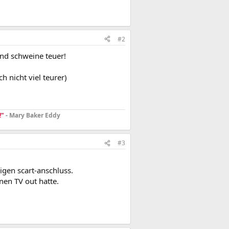
#2
ind schweine teuer!
h nicht viel teurer)
!"
- Mary Baker Eddy
#3
igen scart-anschluss.
nen TV out hatte.