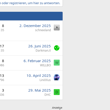
 oder registrieren, um hier zu antworten.
8
2. Dezember 2025
135
schneeland
17
26. Juni 2025
135
Darkman.X
8
6. Februar 2025
W
986
WILLBO
13
10. April 2025
796
LiniXXus
3
29. Mai 2025
D
436
DHC