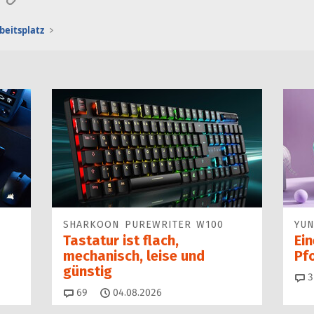
beitsplatz
SHARKOON PUREWRITER W100
YUN
Tastatur ist flach,
Ei
mechanisch, leise und
Pf
günstig
3
Kommentare
69
04.08.2026