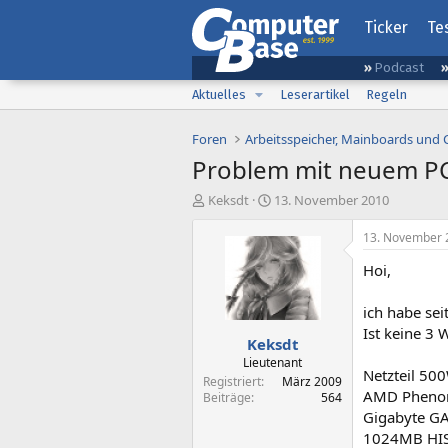
Ticker
Te
Podcast
Aktuelles
Leserartikel
Regeln
Foren
Arbeitsspeicher, Mainboards und
Problem mit neuem P
E
E
Keksdt
13. November 2010
r
r
s
s
13. November 
t
t
Hoi,
e
e
l
l
l
l
ich habe se
e
t
Ist keine 3 
Keksdt
r
a
m
Lieutenant
Netzteil 5
Registriert
März 2009
AMD Phenom
Beiträge
564
Gigabyte G
1024MB HIS