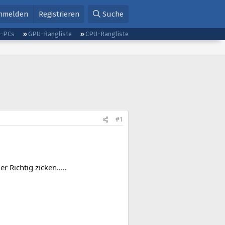
nmelden
Registrieren
Suche
g-PCs
GPU-Rangliste
CPU-Rangliste
#1
 Richtig zicken.....