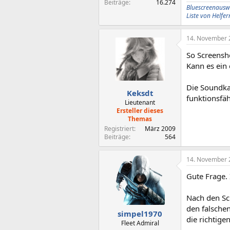
Beiträge
16.274
Bluescreenausw
Liste von Helf
14. November 
So Screensh
Kann es ein 
Die Soundka
Keksdt
funktionsfä
Lieutenant
Ersteller dieses
Themas
Registriert
März 2009
Beiträge
564
14. November 
Gute Frage.
Nach den Sc
den falschen
simpel1970
die richtigen
Fleet Admiral