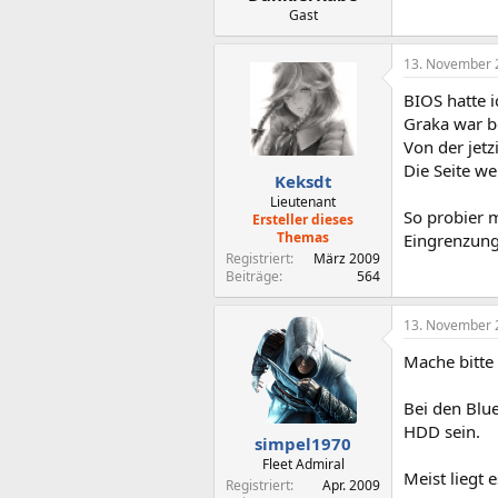
Gast
13. November 
BIOS hatte i
Graka war be
Von der jet
Die Seite w
Keksdt
Lieutenant
So probier m
Ersteller dieses
Themas
Eingrenzun
Registriert
März 2009
Beiträge
564
13. November 
Mache bitte
Bei den Blu
HDD sein.
simpel1970
Fleet Admiral
Meist liegt 
Registriert
Apr. 2009