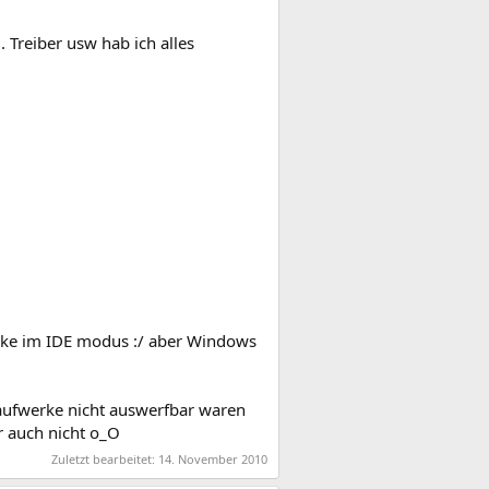
. Treiber usw hab ich alles
erke im IDE modus :/ aber Windows
Laufwerke nicht auswerfbar waren
r auch nicht o_O
Zuletzt bearbeitet:
14. November 2010