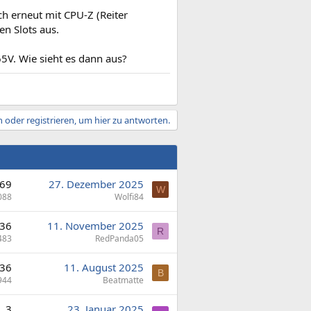
h erneut mit CPU-Z (Reiter
n Slots aus.
5V. Wie sieht es dann aus?
 oder registrieren, um hier zu antworten.
69
27. Dezember 2025
W
088
Wolfi84
36
11. November 2025
R
483
RedPanda05
36
11. August 2025
B
944
Beatmatte
3
23. Januar 2025