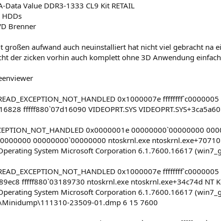
-Data Value DDR3-1333 CL9 Kit RETAIL
A HDDs
VD Brenner
großen aufwand auch neuinstalliert hat nicht viel gebracht na e
cht der zicken vorhin auch komplett ohne 3D Anwendung einfach 
eenviewer
EAD_EXCEPTION_NOT_HANDLED 0x1000007e ffffffff`c0000005 f
d16828 fffff880`07d16090 VIDEOPRT.SYS VIDEOPRT.SYS+3ca5a60
EPTION_NOT_HANDLED 0x0000001e 00000000`00000000 000
0000000 00000000`00000000 ntoskrnl.exe ntoskrnl.exe+70710 
erating System Microsoft Corporation 6.1.7600.16617 (win7_
EAD_EXCEPTION_NOT_HANDLED 0x1000007e ffffffff`c0000005 f
189ec8 fffff880`03189730 ntoskrnl.exe ntoskrnl.exe+34c74d NT 
erating System Microsoft Corporation 6.1.7600.16617 (win7_
\Minidump\111310-23509-01.dmp 6 15 7600