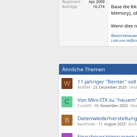
Registriert
Apr. 2009
Baue die RA
Beiträge
16.274
Memory), ob
Wenn dies n
Bluescreenausw
Liste von Helf
Ähnliche Themen
11-jähriger "Renter" so
W
Wolfi84
23. Dezember 2025
Des
Von Mini-ITX zu "neuem
C
Crack05
10. November 2025
Des
Datenwiederherstellun
B
Beatmatte
11. August 2025
Back
Eingabeverzögerungen 