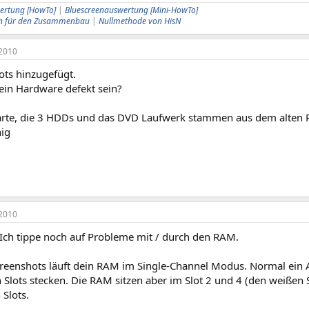
ertung [HowTo]
|
Bluescreenauswertung [Mini-HowTo]
ern für den Zusammenbau
|
Nullmethode von HisN
2010
ots hinzugefügt.
ein Hardware defekt sein?
rte, die 3 HDDs und das DVD Laufwerk stammen aus dem alten P
hig
2010
 Ich tippe noch auf Probleme mit / durch den RAM.
reenshots läuft dein RAM im Single-Channel Modus. Normal ein A
 Slots stecken. Die RAM sitzen aber im Slot 2 und 4 (den weißen S
 Slots.