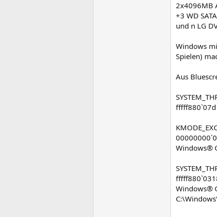
2x4096MB A
+3 WD SAT
und n LG D
Windows mit 
Spielen) ma
Aus Bluescr
SYSTEM_THR
fffff880`07
KMODE_EXC
00000000`0
Windows® Op
SYSTEM_THR
fffff880`03
Windows® Op
C:\Windows