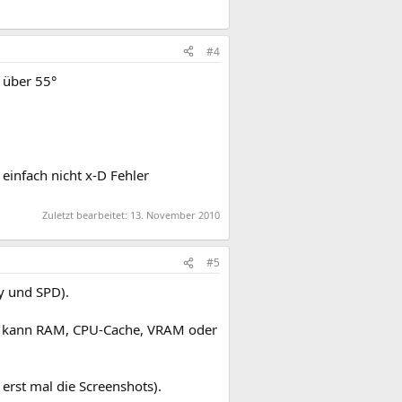
#4
 über 55°
einfach nicht x-D Fehler
Zuletzt bearbeitet:
13. November 2010
#5
y und SPD).
her kann RAM, CPU-Cache, VRAM oder
erst mal die Screenshots).