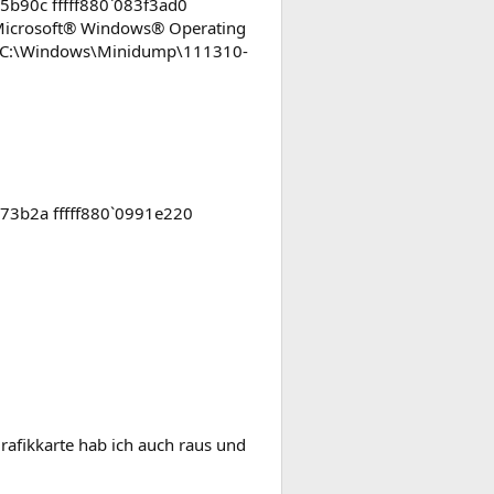
b90c fffff880`083f3ad0
Microsoft® Windows® Operating
64 C:\Windows\Minidump\111310-
3b2a fffff880`0991e220
rafikkarte hab ich auch raus und