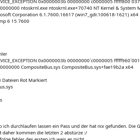
VICE_EXCEPTION 0x0000003b 00000000`c0000005 fffff800`0375
000000 ntoskrnl.exe ntoskrnl.exe+70740 NT Kernel & System 
rosoft Corporation 6.1.7600.16617 (win7_gdr.100618-1621) x
mp 6 15 7600
hler
VICE_EXCEPTION 0x0000003b 00000000`c0000005 fffff960`0017
0000000 CompositeBus.sys CompositeBus.sys+fae19b2a x64
3 Dateien Rot Markiert
us.sys
s
ich durchlaufen lassen ein Pass und der hat nix gefunden. Die G
d daher kommen die letzten 2 abstürze :/
folge fehler des ersten ich weis es nicht...