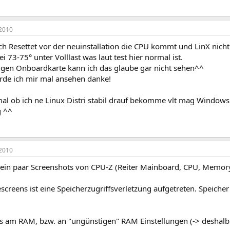
2010
ch Resettet vor der neuinstallation die CPU kommt und LinX nicht
i 73-75° unter Volllast was laut test hier normal ist.
zigen Onboardkarte kann ich das glaube gar nicht sehen^^
erde ich mir mal ansehen danke!
al ob ich ne Linux Distri stabil drauf bekomme vlt mag Windows 
g ^^
2010
 ein paar Screenshots von CPU-Z (Reiter Mainboard, CPU, Memor
escreens ist eine Speicherzugriffsverletzung aufgetreten. Speic
es am RAM, bzw. an "ungünstigen" RAM Einstellungen (-> deshalb 