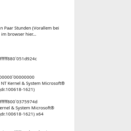
in Paar Stunden (Vorallem bei
im browser hier...
ffff880`051d924c
00000`00000000
NT Kernel & System Microsoft®
gdr.100618-1621)
ffff800`0375974d
Kernel & System Microsoft®
gdr.100618-1621) x64