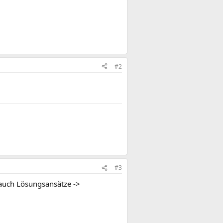
#2
#3
 auch Lösungsansätze ->