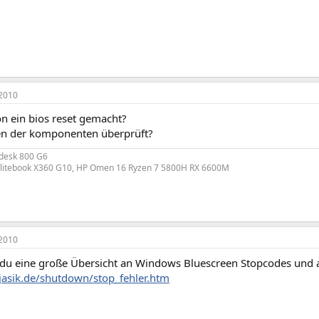
2010
on ein bios reset gemacht?
n der komponenten überprüft?
edesk 800 G6
litebook X360 G10, HP Omen 16 Ryzen 7 5800H RX 6600M
2010
t du eine große Übersicht an Windows Bluescreen Stopcodes und
jasik.de/shutdown/stop_fehler.htm