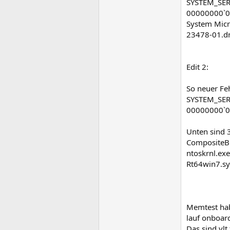
SYSTEM_SER
00000000`00
System Mic
23478-01.d
Edit 2:
So neuer Fe
SYSTEM_SER
00000000`0
Unten sind 
CompositeB
ntoskrnl.exe
Rt64win7.sy
Memtest hab 
lauf onboar
Das sind vlt 