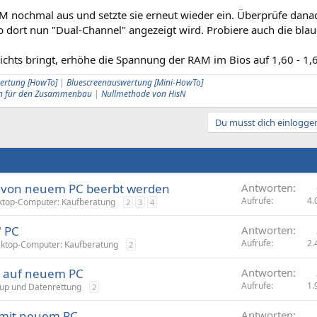
M nochmal aus und setzte sie erneut wieder ein. Überprüfe danac
 dort nun "Dual-Channel" angezeigt wird. Probiere auch die blaue
ichts bringt, erhöhe die Spannung der RAM im Bios auf 1,60 - 1,6
ertung [HowTo]
|
Bluescreenauswertung [Mini-HowTo]
ern für den Zusammenbau
|
Nullmethode von HisN
Du musst dich einloggen
ll von neuem PC beerbt werden
Antworten
Aufrufe
4.
ktop-Computer: Kaufberatung
2
3
4
" PC
Antworten
Aufrufe
2.
ktop-Computer: Kaufberatung
2
g auf neuem PC
Antworten
Aufrufe
1.
up und Datenrettung
2
mit neuem PC
Antworten