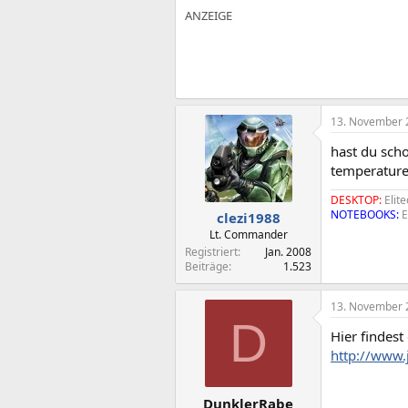
13. November 
hast du sch
temperature
DESKTOP:
Elit
NOTEBOOKS:
E
clezi1988
Lt. Commander
Registriert
Jan. 2008
Beiträge
1.523
13. November 
D
Hier findes
http://www.
DunklerRabe