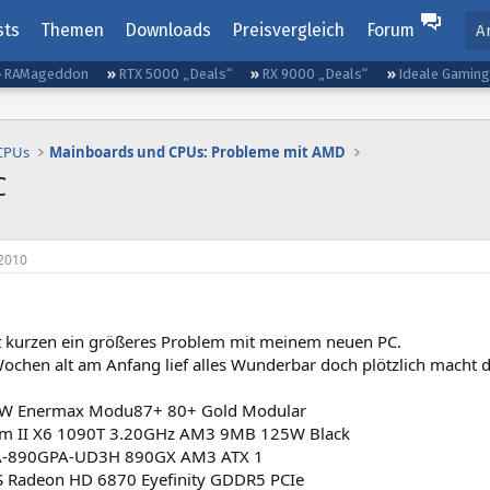
sts
Themen
Downloads
Preisvergleich
Forum
A
RAMageddon
RTX 5000 „Deals“
RX 9000 „Deals“
Ideale Gamin
 CPUs
Mainboards und CPUs: Probleme mit AMD
C
2010
it kurzen ein größeres Problem mit meinem neuen PC.
Wochen alt am Anfang lief alles Wunderbar doch plötzlich macht der
00W Enermax Modu87+ 80+ Gold Modular
 II X6 1090T 3.20GHz AM3 9MB 125W Black
A-890GPA-UD3H 890GX AM3 ATX 1
 Radeon HD 6870 Eyefinity GDDR5 PCIe