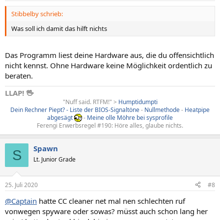
Stibbelby schrieb:
Was soll ich damit das hilft nichts
Das Programm liest deine Hardware aus, die du offensichtlich
nicht kennst. Ohne Hardware keine Möglichkeit ordentlich zu
beraten.
LLAP! 🖖
"Nuff said. RTFM!" >
Humptidumpti
Dein Rechner Piept? - Liste der BIOS-Signaltöne
-
Nullmethode
-
Heatpipe
abgesägt
-
Meine olle Möhre bei sysprofile
Ferengi Erwerbsregel #190: Höre alles, glaube nichts.
Spawn
S
Lt. Junior Grade
25. Juli 2020
#8
@Captain
hatte CC cleaner net mal nen schlechten ruf
vonwegen spyware oder sowas? müsst auch schon lang her