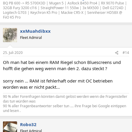
BQ PB 600 -> R5 5700X3D | Mugen 5 | AsRock B450 Pro4 | RX 9070 Pulse |
32GB Fury 3200 cl16 | StraightPower 11 550w | 3x MX500 | Dell G2724D |
Logitech G703 | Keychron K5 Pro | Mackie CR5-X | Sennheiser HD58X @
FiiO K5 Pro
xxMuahdibxx
Fleet Admiral
25. Juli 2020
#14
Oh man hat bei einem RAM Riegel schon Bluescreens und
hofft die gehen weg wenn man den 2. dazu steckt ?
sorry nein ... RAM ist fehlerhaft oder mit OC betrieben
worden was er nicht packt...
90 % aller Forenfragen könnten damit gelöst werden wenn die Fragensteller
das tun würden was
90 % aller Fragenbeantworter selber tun .... ihre Frage bei Google eintippen
und lesen .
Robo32
Fleet Admiral