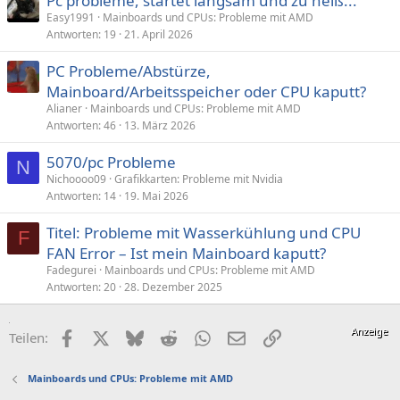
Pc probleme, startet langsam und zu heiß...
Easy1991
Mainboards und CPUs: Probleme mit AMD
Antworten
19
21. April 2026
PC Probleme/Abstürze,
Mainboard/Arbeitsspeicher oder CPU kaputt?
Alianer
Mainboards und CPUs: Probleme mit AMD
Antworten
46
13. März 2026
5070/pc Probleme
N
Nichoooo09
Grafikkarten: Probleme mit Nvidia
Antworten
14
19. Mai 2026
Titel: Probleme mit Wasserkühlung und CPU
F
FAN Error – Ist mein Mainboard kaputt?
Fadegurei
Mainboards und CPUs: Probleme mit AMD
Antworten
20
28. Dezember 2025
Facebook
X (Twitter)
Bluesky
Reddit
WhatsApp
E-Mail
Link
Teilen:
Mainboards und CPUs: Probleme mit AMD