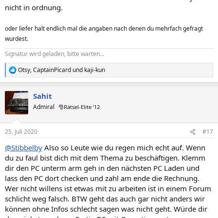
nicht in ordnung.
oder liefer halt endlich mal die angaben nach denen du mehrfach gefragt
wurdest.
Signatur wird geladen, bitte warten...
Otsy
,
CaptainPicard
und
kaji-kun
R
e
a
Sahit
k
t
Admiral
🎅Rätsel-Elite ’12
i
o
n
25. Juli 2020
#17
e
n
@Stibbelby
Also so Leute wie du regen mich echt auf. Wenn
:
du zu faul bist dich mit dem Thema zu beschäftigen. Klemm
dir den PC unterm arm geh in den nächsten PC Laden und
lass den PC dort checken und zahl am ende die Rechnung.
Wer nicht willens ist etwas mit zu arbeiten ist in einem Forum
schlicht weg falsch. BTW geht das auch gar nicht anders wir
können ohne Infos schlecht sagen was nicht geht. Würde dir