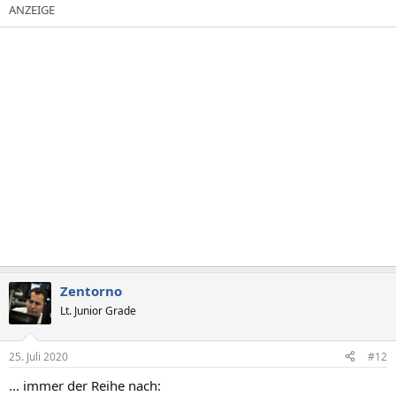
k
t
i
o
n
e
n
:
Zentorno
Lt. Junior Grade
25. Juli 2020
#12
... immer der Reihe nach: