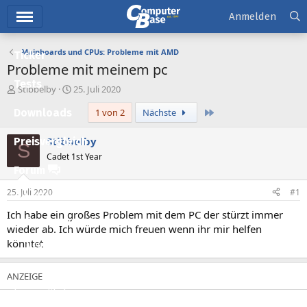
Hauptmenü
Anmelden
Mainboards und CPUs: Probleme mit AMD
Ticker
Probleme mit meinem pc
Tests
E
E
Stibbelby
25. Juli 2020
r
r
Letzte
Downloads
1 von 2
Nächste
s
s
t
t
e
e
Stibbelby
Preisvergleich
S
l
l
Cadet 1st Year
l
l
Forum
e
t
r
a
25. Juli 2020
#1
Aktuelles
m
Ich habe ein großes Problem mit dem PC der stürzt immer
Empfohlene Inhalte
wieder ab. Ich würde mich freuen wenn ihr mir helfen
könntet
Neue Beiträge
Neueste Aktivitäten
Leserartikel