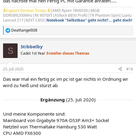
das nächste mal nen Fertig PC mit Garantie anraten.....
🎗Support German Troops 🎗
|AMD Ryzen 7800X3D|48GB
DDR5@6200MHz|RX 9070XT|ASRock B850 ProRS|TR Phantom Spirit|LianLi
Lancool 217|NZXT C850|
Notebook "Selbstbau" geht nicht?.... geht doch!
Deathangel008
R
e
a
Stibbelby
k
S
t
Cadet 1st Year
Ersteller dieses Themas
i
o
n
25. Juli 2020
#18
e
n
Das war mal ein fertig pc im pc ist gar nichts in Ordnung wr
:
wird zu heiß und stürzt ab
Ergänzung
(
25. Juli 2020
)
Und meine Komponente sind:
Mainboard von Gigabyte 970A-DS3P Am3+ Sockel
Netzteil von Thermaltake Hamburg 530 Watt
CPU AMD FX6300