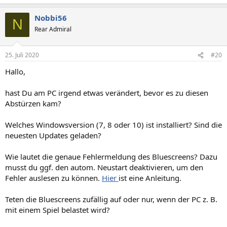
e
a
Nobbi56
k
N
t
Rear Admiral
i
o
n
25. Juli 2020
#20
e
n
Hallo,
:
hast Du am PC irgend etwas verändert, bevor es zu diesen
Abstürzen kam?
Welches Windowsversion (7, 8 oder 10) ist installiert? Sind die
neuesten Updates geladen?
Wie lautet die genaue Fehlermeldung des Bluescreens? Dazu
musst du ggf. den autom. Neustart deaktivieren, um den
Fehler auslesen zu können.
Hier
ist eine Anleitung.
Teten die Bluescreens zufällig auf oder nur, wenn der PC z. B.
mit einem Spiel belastet wird?