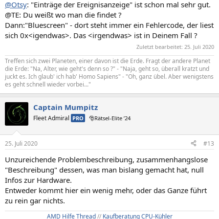
@Otsy
: "Einträge der Ereignisanzeige" ist schon mal sehr gut.
@TE: Du weißt wo man die findet ?
Dann:"Bluescreen" - dort steht immer ein Fehlercode, der liest
sich 0x<igendwas>. Das <irgendwas> ist in Deinem Fall ?
Zuletzt bearbeitet:
25. Juli 2020
Treffen sich zwei Planeten, einer davon ist die Erde. Fragt der andere Planet
die Erde: "Na, Alter, wie geht's denn so ?" - "Naja, geht so, überall kratzt und
juckt es. Ich glaub' ich hab' Homo Sapiens" - "Oh, ganz übel. Aber wenigstens
es geht schnell wieder vorbei..."
Captain Mumpitz
Fleet Admiral
PRO
🎅Rätsel-Elite ’24
25. Juli 2020
#13
Unzureichende Problembeschreibung, zusammenhangslose
"Beschreibung" dessen, was man bislang gemacht hat, null
Infos zur Hardware.
Entweder kommt hier ein wenig mehr, oder das Ganze führt
zu rein gar nichts.
AMD Hilfe Thread
//
Kaufberatung CPU-Kühler