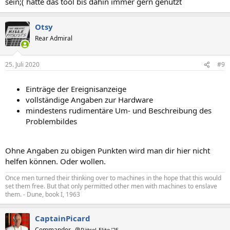
sein;( hatte das tool bis dahin immer gern genutzt
Otsy
Rear Admiral
25. Juli 2020
#9
Einträge der Ereignisanzeige
vollständige Angaben zur Hardware
mindestens rudimentäre Um- und Beschreibung des
Problembildes
Ohne Angaben zu obigen Punkten wird man dir hier nicht
helfen können. Oder wollen.
Once men turned their thinking over to machines in the hope that this would
set them free. But that only permitted other men with machines to enslave
them. - Dune, book I, 1963
CaptainPicard
Commander
🎅Rätsel-Elite ’25