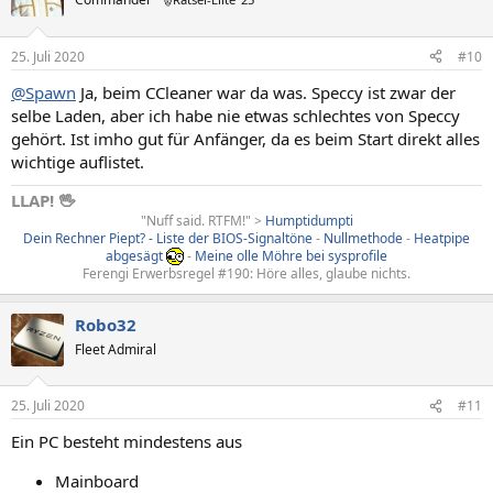
25. Juli 2020
#10
@Spawn
Ja, beim CCleaner war da was. Speccy ist zwar der
selbe Laden, aber ich habe nie etwas schlechtes von Speccy
gehört. Ist imho gut für Anfänger, da es beim Start direkt alles
wichtige auflistet.
LLAP! 🖖
"Nuff said. RTFM!" >
Humptidumpti
Dein Rechner Piept? - Liste der BIOS-Signaltöne
-
Nullmethode
-
Heatpipe
abgesägt
-
Meine olle Möhre bei sysprofile
Ferengi Erwerbsregel #190: Höre alles, glaube nichts.
Robo32
Fleet Admiral
25. Juli 2020
#11
Ein PC besteht mindestens aus
Mainboard