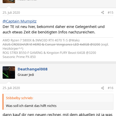
25. Juli 2020
#15
@Captain Mumpitz
Der TE ist neu hier, bekommt daher eine Gelegenheit und
auch etwas Zeit die benötigten Infos nachzureichen.
AMD Ryzen 7 5800X & INNO3D RTX 4070 Ti S @Wakü
ASUS CROSSHAIR VI HERO & Corsair Vengeance LED 4x8GB @3200
(expl.
Heizkörper^^)
ROG STRIX B550-F GAMING & Kingston FURY Beast 64GB @3200
Seasonic Prime PX-850
Deathangel008
Grauer Jedi
25. Juli 2020
#16
Stibbelby schrieb:
Was soll ich damit das hilft nichts
dann kauf dir nen neuen rechner. mit dem aktuellen ist ja was