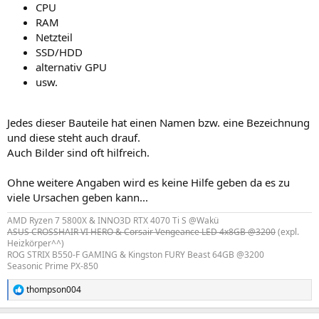
CPU
RAM
Netzteil
SSD/HDD
alternativ GPU
usw.
Jedes dieser Bauteile hat einen Namen bzw. eine Bezeichnung
und diese steht auch drauf.
Auch Bilder sind oft hilfreich.
Ohne weitere Angaben wird es keine Hilfe geben da es zu
viele Ursachen geben kann...
AMD Ryzen 7 5800X & INNO3D RTX 4070 Ti S @Wakü
ASUS CROSSHAIR VI HERO & Corsair Vengeance LED 4x8GB @3200
(expl.
Heizkörper^^)
ROG STRIX B550-F GAMING & Kingston FURY Beast 64GB @3200
Seasonic Prime PX-850
thompson004
R
e
a