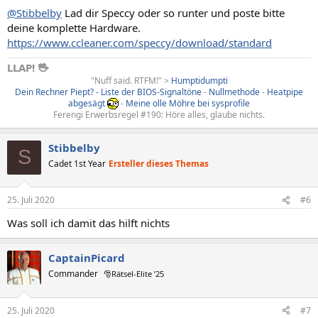
@Stibbelby
Lad dir Speccy oder so runter und poste bitte
deine komplette Hardware.
https://www.ccleaner.com/speccy/download/standard
LLAP! 🖖
"Nuff said. RTFM!" >
Humptidumpti
Dein Rechner Piept? - Liste der BIOS-Signaltöne
-
Nullmethode
-
Heatpipe
abgesägt
-
Meine olle Möhre bei sysprofile
Ferengi Erwerbsregel #190: Höre alles, glaube nichts.
Stibbelby
S
Cadet 1st Year
Ersteller dieses Themas
25. Juli 2020
#6
Was soll ich damit das hilft nichts
CaptainPicard
Commander
🎅Rätsel-Elite ’25
25. Juli 2020
#7