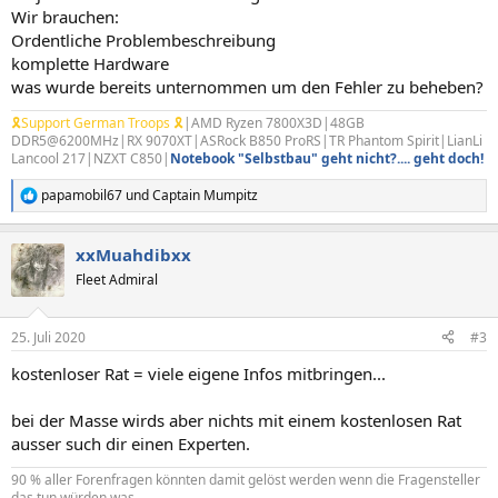
Wir brauchen:
Ordentliche Problembeschreibung
komplette Hardware
was wurde bereits unternommen um den Fehler zu beheben?
🎗Support German Troops 🎗
|AMD Ryzen 7800X3D|48GB
DDR5@6200MHz|RX 9070XT|ASRock B850 ProRS|TR Phantom Spirit|LianLi
Lancool 217|NZXT C850|
Notebook "Selbstbau" geht nicht?.... geht doch!
papamobil67
und
Captain Mumpitz
R
e
a
xxMuahdibxx
k
t
Fleet Admiral
i
o
n
25. Juli 2020
#3
e
n
kostenloser Rat = viele eigene Infos mitbringen...
:
bei der Masse wirds aber nichts mit einem kostenlosen Rat
ausser such dir einen Experten.
90 % aller Forenfragen könnten damit gelöst werden wenn die Fragensteller
das tun würden was