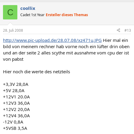
coollix
C
Cadet 1st Year
Ersteller dieses Themas
28. Juli 2008
#13
http://www.pic-upload.de/28.07.08/xz471u.JPG
Hier mal ein
bild von meinem rechner hab vorne noch ein lüfter drin oben
und an der seite 2 alles scythe mit ausnahme vom cpu der ist
von pabst
Hier noch die werte des netzteils
+3,3V 28,0A
+5V 28,0A
+12V1 20.0A
+12V3 36,0A
+12V2 20,0A
+12V4 36,0A
-12V 0,8A
+5VSB 3,5A