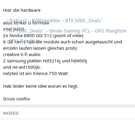
Regeln
Hier die hardware
Podcast
RAMageddon
RTX 5000 „Deals“
asus striker II formula
intel 9450
RX 9000 „Deals“
Ideale Gaming-PCs
GPU-Rangliste
2x Nvidia 8800 Gts 512 (point of view)
CPU-Rangliste
6 GB ram ( hab die module auch schon ausgetauscht und
einzeln laufen lassen gleiches prob)
creative X-fi audio
2 samsung platten Hd321kj und hd400lj
und ne wd1600jb.
netzteil ist ein Xilence 750 Watt
Hab leider keine idee woran es liegt.
Gruss coollix