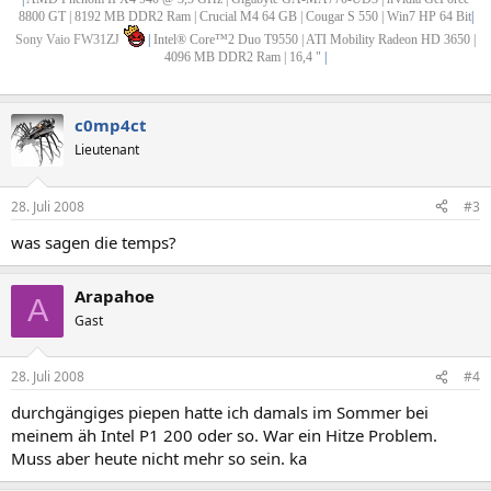
8800 GT | 8192 MB DDR2 Ram | Crucial M4 64 GB | Cougar S 550 | Win7 HP 64 Bit
|
Sony Vaio FW31ZJ
|
Intel® Core™2 Duo T9550 | ATI Mobility Radeon HD 3650 |
4096 MB DDR2 Ram | 16,4 "
|
c0mp4ct
Lieutenant
28. Juli 2008
#3
was sagen die temps?
Arapahoe
A
Gast
28. Juli 2008
#4
durchgängiges piepen hatte ich damals im Sommer bei
meinem äh Intel P1 200 oder so. War ein Hitze Problem.
Muss aber heute nicht mehr so sein. ka