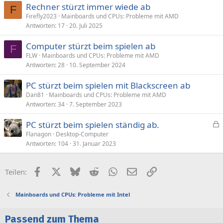
Rechner stürzt immer wiede ab
F
Firefly2023
Mainboards und CPUs: Probleme mit AMD
Antworten
17
20. Juli 2025
Computer stürzt beim spielen ab
F
FLW
Mainboards und CPUs: Probleme mit AMD
Antworten
28
10. September 2024
PC stürzt beim spielen mit Blackscreen ab
Dan81
Mainboards und CPUs: Probleme mit AMD
Antworten
34
7. September 2023
PC stürzt beim spielen ständig ab.
e
Flanagon
Desktop-Computer
Antworten
104
31. Januar 2023
s
p
e
Facebook
X (Twitter)
Bluesky
Reddit
WhatsApp
E-Mail
Link
Teilen:
r
r
Mainboards und CPUs: Probleme mit Intel
t
Passend zum Thema