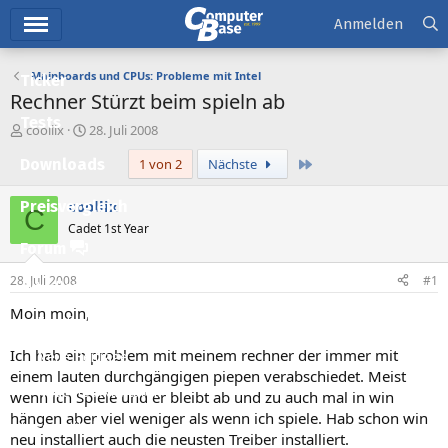
Hauptmenü
Anmelden
Mainboards und CPUs: Probleme mit Intel
Ticker
Rechner Stürzt beim spieln ab
Tests
E
E
coollix
28. Juli 2008
r
r
Letzte
Downloads
1 von 2
Nächste
s
s
t
t
e
e
coollix
Preisvergleich
C
l
l
Cadet 1st Year
l
l
Forum
e
t
r
a
28. Juli 2008
#1
Aktuelles
m
Moin moin,
Empfohlene Inhalte
Ich hab ein problem mit meinem rechner der immer mit
Neue Beiträge
einem lauten durchgängigen piepen verabschiedet. Meist
Neueste Aktivitäten
wenn ich Spiele und er bleibt ab und zu auch mal in win
hängen aber viel weniger als wenn ich spiele. Hab schon win
Leserartikel
neu installiert auch die neusten Treiber installiert.