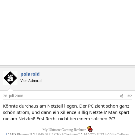
polaroid
Vice Admiral
28. Juli 2008
#2
Könnte durchaus am Netzteil liegen. Der PC zieht schon ganz
schön Strom, und dann ein Xilience Billig Netzteil? Man spart
nie am Netzteil! Erst Recht nicht bei einem solchen PC!
My Ultimate Gaming Rechner
|
AMD Phenom II X4 940 @ 3,5 GHz | Gigabyte GA-MA770-UD3 | nVidia GeForce