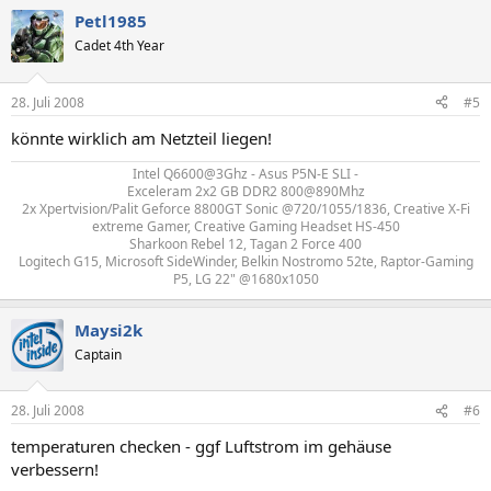
Petl1985
Cadet 4th Year
28. Juli 2008
#5
könnte wirklich am Netzteil liegen!
Intel Q6600@3Ghz - Asus P5N-E SLI -
Exceleram 2x2 GB DDR2 800@890Mhz
2x Xpertvision/Palit Geforce 8800GT Sonic @720/1055/1836, Creative X-Fi
extreme Gamer, Creative Gaming Headset HS-450
Sharkoon Rebel 12, Tagan 2 Force 400
Logitech G15, Microsoft SideWinder, Belkin Nostromo 52te, Raptor-Gaming
P5, LG 22" @1680x1050​
Maysi2k
Captain
28. Juli 2008
#6
temperaturen checken - ggf Luftstrom im gehäuse
verbessern!