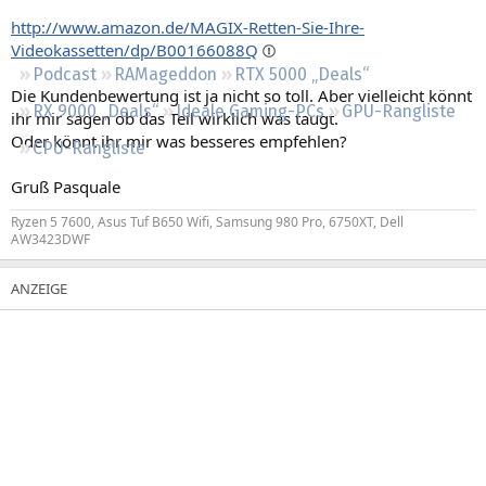
Regeln
http://www.amazon.de/MAGIX-Retten-Sie-Ihre-
Videokassetten/dp/B00166088Q
Podcast
RAMageddon
RTX 5000 „Deals“
Die Kundenbewertung ist ja nicht so toll. Aber vielleicht könnt
RX 9000 „Deals“
Ideale Gaming-PCs
GPU-Rangliste
ihr mir sagen ob das Teil wirklich was taugt.
Oder könnt ihr mir was besseres empfehlen?
CPU-Rangliste
Gruß Pasquale
Ryzen 5 7600, Asus Tuf B650 Wifi, Samsung 980 Pro, 6750XT, Dell
AW3423DWF