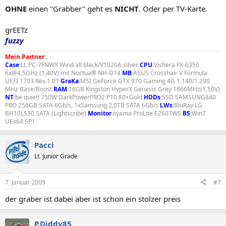
OHNE
einen "Grabber" geht es
NICHT
. Oder per TV-Karte.
grEETz
fuzzy
Mein Partner
::
Case
:LL PC-7FNWX Wind all black/V1020A silver
CPU
:Vishera FX-6350
6x@4,5GHz (1,40V) mit Noctua® NH-D14
MB
:ASUS Crosshair V Formula
UEFI 1703 Rev.1.01
GraKa
:MSI GeForce GTX 970 Gaming 4G 1.140/1.290
MHz Base/Boost
RAM
:16GB Kingston HyperX Genesis Grey 1866MHz(1,50V)
NT
:be quiet! 750W DarkPowerPRO2 P10 80+Gold
HDDs
:SSD SAMSUNG840
PRO 256GB SATA 6Gb/s, 1xSamsung 2,0TB SATA 6Gb/s
LWs
:BluRay LG
BH10LS30 SATA (Lightscribe)
Monitor
:iiyama ProLite E2607WS
BS
:Win7
UEx64 SP1
Pacci
Lt. Junior Grade
7. Januar 2009
#7
der graber ist dabei aber ist schon ein stolzer preis
P.Diddy85