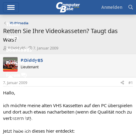
Hauptmenü
Anmelden
Multimedia
Ticker
Retten Sie Ihre Videokasseten? Taugt das
Tests
was?
E
E
P.Diddy85
7. Januar 2009
Downloads
r
r
s
s
P.Diddy85
Preisvergleich
t
t
Lieutenant
e
e
l
l
Forum
l
l
7. Januar 2009
#1
e
t
Aktuelles
r
a
Hallo,
m
Empfohlene Inhalte
ich möchte meine alten VHS Kassetten auf den PC überspielen
Neue Beiträge
und dort auch etwas nacharbeiten (wenn die Qualität noch zu
verbssern ist).
Neueste Aktivitäten
Leserartikel
Jetzt habe ich dieses hier entdeckt: