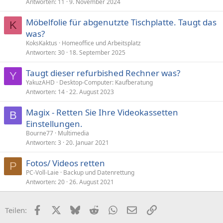
Antworten
11
9. November 2024
Möbelfolie für abgenutzte Tischplatte. Taugt das
K
was?
KoksKaktus
Homeoffice und Arbeitsplatz
Antworten
30
18. September 2025
Taugt dieser refurbished Rechner was?
Y
YakuzAHD
Desktop-Computer: Kaufberatung
Antworten
14
22. August 2023
Magix - Retten Sie Ihre Videokassetten
B
Einstellungen.
Bourne77
Multimedia
Antworten
3
20. Januar 2021
Fotos/ Videos retten
P
PC-Voll-Laie
Backup und Datenrettung
Antworten
20
26. August 2021
Facebook
X (Twitter)
Bluesky
Reddit
WhatsApp
E-Mail
Link
Teilen: