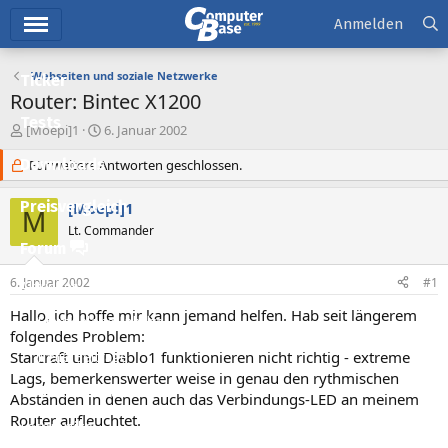
Hauptmenü
Anmelden
Webseiten und soziale Netzwerke
Ticker
Router: Bintec X1200
Tests
E
E
[Moepi]1
6. Januar 2002
r
r
Downloads
s
Für weitere Antworten geschlossen.
s
t
t
e
e
Preisvergleich
[Moepi]1
M
l
l
Lt. Commander
l
l
Forum
e
t
r
a
6. Januar 2002
#1
Aktuelles
m
Hallo, ich hoffe mir kann jemand helfen. Hab seit längerem
Empfohlene Inhalte
folgendes Problem:
Starcraft und Diablo1 funktionieren nicht richtig - extreme
Neue Beiträge
Lags, bemerkenswerter weise in genau den rythmischen
Neueste Aktivitäten
Abständen in denen auch das Verbindungs-LED an meinem
Router aufleuchtet.
Leserartikel