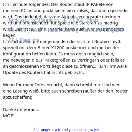
Ich vermute folgendes: Der Router staut IP PAkete von
Regeln
meinem PC an und packt sie in ein großes, das dann gesendet
wird. Das bedeutet, dass die Aktualisierungsrate niedriger
Podcast
RAMageddon
RTX 5000 „Deals“
wird und offensichtlich für Spiele wie Starcraft zu niedrig
wird. Das ist nur eine Theorie, kann auch wan was anderem
RX 9000 „Deals“
Ideale Gaming-PCs
GPU-Rangliste
liegen.
CPU-Rangliste
Ich suche also primär jemanden der sich mit Routern, evtl.
speziell mit dem Bintec X1200 auskennet und mir bei der
Konfiguration helfen kann. Es muss doch möglich sein,
meinetwegen die IP Paketgrößen zu verringern oder falls es
an geschlossenen Ports liegt diese zu öffnen... . Ein Firmware
Update des Routers hat nichts gebracht.
Wenn Ihr mehr Infos bruacht, dann schreibt mir. Und wer
eine Lösung weiß, bitte auch schreiben (außer der den Router
abzuschaffen!).
Danke im Voraus.
MÖP!
A stranger is a friend you don't know yet​