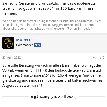
Samsung Geräte sind grundsätzlich für das Gebotene zu
teuer. Ein so gut wie neues A51 für 100 Euro kann man
nehmen.
Wenn einer die Rechtschreibung nicht beherrscht und die Grammatik nicht
kann, dann gehört ihm das Notebook weggenommen und das Internet
abgestellt - aber er hat nichts zu kommentieren. (Florian Schroeder)
MORPEUS
Commander
PRO
25. April 2022
#15
Eure tolle Beratung wirklich in allen Ehren, aber wo liegt der
Vorteil, wenn er für 119,- € den tanJack deluxe kauft, anstatt
ein ganzes Smartphone (A51) für 20,- € weniger (mit dem er
gleichzeitig auch noch sein veraltetes und batterieschwaches
Altgerät ersetzen kann)?
Ergänzung
(
25. April 2022
)