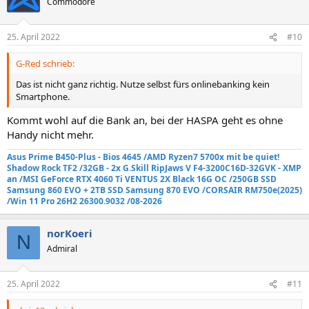
Commodore
25. April 2022
#10
G-Red schrieb:
Das ist nicht ganz richtig. Nutze selbst fürs onlinebanking kein
Smartphone.
Kommt wohl auf die Bank an, bei der HASPA geht es ohne
Handy nicht mehr.
Asus Prime B450-Plus - Bios 4645 /AMD Ryzen7 5700x mit be quiet!
Shadow Rock TF2
/32GB - 2x G.Skill RipJaws V F4-3200C16D-32GVK - XMP
an
/MSI GeForce RTX 4060 Ti VENTUS 2X Black 16G OC /250GB SSD
Samsung 860 EVO +
2TB SSD Samsung 870 EVO
/
CORSAIR RM750e
(2025)
/Win 11 Pro 26H2 26300.9032 /08-2026
norKoeri
N
Admiral
25. April 2022
#11