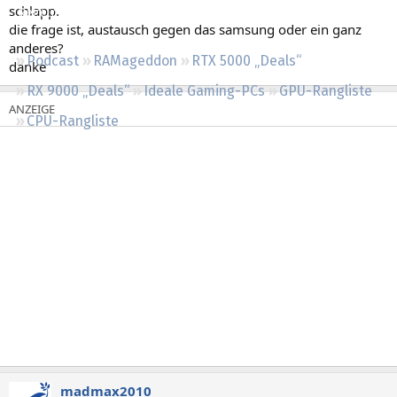
schlapp.
Regeln
die frage ist, austausch gegen das samsung oder ein ganz
anderes?
Podcast
RAMageddon
RTX 5000 „Deals“
danke
RX 9000 „Deals“
Ideale Gaming-PCs
GPU-Rangliste
CPU-Rangliste
madmax2010