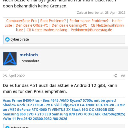
oben bekanntlich keine Grenzen.
Zuletzt bearbeitet:
25. April 2022
ComputerBase Pro
|
Boot-Probleme?
|
Performance-Probleme?
|
Helfer
Liste
|
Der ideale Office-PC
|
Der ideale Gaming-PC
|
CB Netzteilwahnsinn
kurz
|
CB Netzteilwahnsinn lang
|
Petitionen@Bundestag.de
cyberpirate
R
e
a
mcbloch
k
t
Commodore
i
o
n
25. April 2022
#8
e
n
Da es für das A51 auch das aktuelle Android 12 gibt, kann
:
man es für den Preis empfehlen.
Asus Prime B450-Plus - Bios 4645 /AMD Ryzen7 5700x mit be quiet!
Shadow Rock TF2
/32GB - 2x G.Skill RipJaws V F4-3200C16D-32GVK - XMP
an
/MSI GeForce RTX 4060 Ti VENTUS 2X Black 16G OC /250GB SSD
Samsung 860 EVO +
2TB SSD Samsung 870 EVO
/
CORSAIR RM750e
(2025)
/Win 11 Pro 26H2 26300.9032 /08-2026