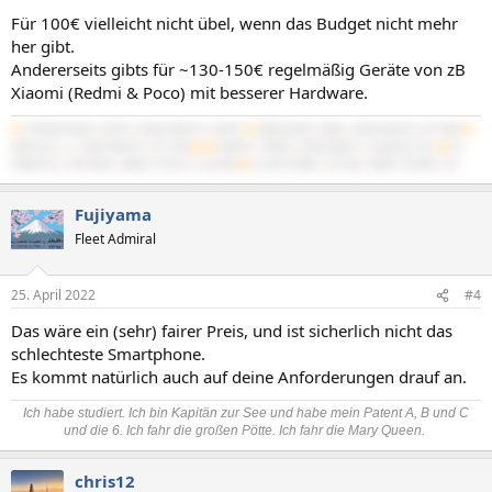
Für 100€ vielleicht nicht übel, wenn das Budget nicht mehr
her gibt.
Andererseits gibts für ~130-150€ regelmäßig Geräte von zB
Xiaomi (Redmi & Poco) mit besserer Hardware.
#1
5700X3D B550
|
5070Ti
|
64GB 3600/16
|
NATX²
#2
3900X B450
|
4060
|
32GB 3600/16
|
BT-06B
#3
3600 C6H
|
x
|
16GB 3600/16
|
PC-D60
#4/M
7840HS
|
780M
|
32GB 6400/21
|
IdeaPad 5 Pro
#5
2x
X5680 SR-2
|
R9 295X2
|
48GB 1720/10
|
Cast 808
#6
2x X5675 Z8NA
|
RX 560
|
48GB 1333/9R
|
G3
Fujiyama
Fleet Admiral
25. April 2022
#4
Das wäre ein (sehr) fairer Preis, und ist sicherlich nicht das
schlechteste Smartphone.
Es kommt natürlich auch auf deine Anforderungen drauf an.
Ich habe studiert. Ich bin Kapitän zur See und habe mein Patent A, B und C
und die 6. Ich fahr die großen Pötte. Ich fahr die Mary Queen.
chris12