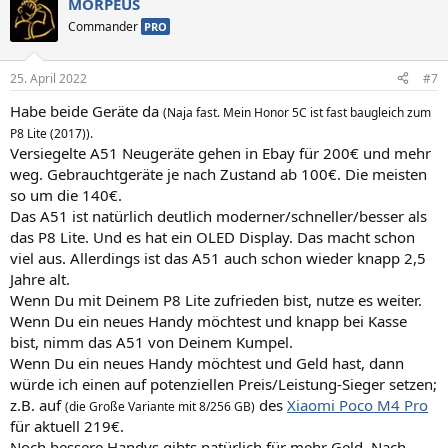
MORPEUS
Commander
PRO
25. April 2022
#7
Habe beide Geräte da
(Naja fast. Mein Honor 5C ist fast baugleich zum
P8 Lite (2017)).
Versiegelte A51 Neugeräte gehen in Ebay für 200€ und mehr
weg. Gebrauchtgeräte je nach Zustand ab 100€. Die meisten
so um die 140€.
Das A51 ist natürlich deutlich moderner/schneller/besser als
das P8 Lite. Und es hat ein OLED Display. Das macht schon
viel aus. Allerdings ist das A51 auch schon wieder knapp 2,5
Jahre alt.
Wenn Du mit Deinem P8 Lite zufrieden bist, nutze es weiter.
Wenn Du ein neues Handy möchtest und knapp bei Kasse
bist, nimm das A51 von Deinem Kumpel.
Wenn Du ein neues Handy möchtest und Geld hast, dann
würde ich einen auf potenziellen Preis/Leistung-Sieger setzen;
z.B. auf
des
Xiaomi Poco M4 Pro
(die Große Variante mit 8/256 GB)
für aktuell 219€.
Noch bessere Handys gibts natürlich für mehr Geld. Nach