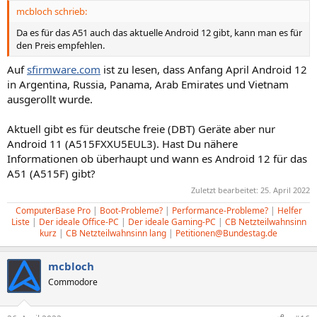
mcbloch schrieb:
Da es für das A51 auch das aktuelle Android 12 gibt, kann man es für
den Preis empfehlen.
Auf
sfirmware.com
ist zu lesen, dass Anfang April Android 12
in Argentina, Russia, Panama, Arab Emirates und Vietnam
ausgerollt wurde.
Aktuell gibt es für deutsche freie (DBT) Geräte aber nur
Android 11 (A515FXXU5EUL3). Hast Du nähere
Informationen ob überhaupt und wann es Android 12 für das
A51 (A515F) gibt?
Zuletzt bearbeitet:
25. April 2022
ComputerBase Pro
|
Boot-Probleme?
|
Performance-Probleme?
|
Helfer
Liste
|
Der ideale Office-PC
|
Der ideale Gaming-PC
|
CB Netzteilwahnsinn
kurz
|
CB Netzteilwahnsinn lang
|
Petitionen@Bundestag.de
mcbloch
Commodore