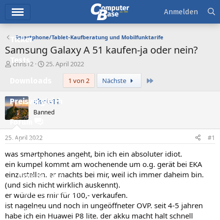
Hauptmenü
Anmelden
Smartphone/Tablet-Kaufberatung und Mobilfunktarife
Ticker
Samsung Galaxy A 51 kaufen-ja oder nein?
Tests
E
E
chris12
25. April 2022
r
r
Letzte
Downloads
1 von 2
Nächste
s
s
t
t
e
e
chris12
Preisvergleich
l
l
Banned
l
l
Forum
e
t
r
a
25. April 2022
#1
Aktuelles
m
was smartphones angeht, bin ich ein absoluter idiot.
Empfohlene Inhalte
ein kumpel kommt am wochenende um o.g. gerät bei EKA
einzustellen. er machts bei mir, weil ich immer daheim bin.
Neue Beiträge
(und sich nicht wirklich auskennt).
Neueste Aktivitäten
er würde es mir für 100,- verkaufen.
ist nagelneu und noch in ungeöffneter OVP. seit 4-5 jahren
Leserartikel
habe ich ein Huawei P8 lite. der akku macht halt schnell