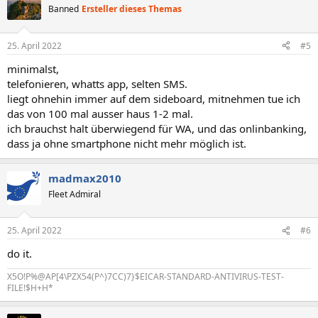
Banned
Ersteller dieses Themas
25. April 2022
#5
minimalst,
telefonieren, whatts app, selten SMS.
liegt ohnehin immer auf dem sideboard, mitnehmen tue ich
das von 100 mal ausser haus 1-2 mal.
ich brauchst halt überwiegend für WA, und das onlinbanking,
dass ja ohne smartphone nicht mehr möglich ist.
madmax2010
Fleet Admiral
25. April 2022
#6
do it.
X5O!P%@AP[4\PZX54(P^)7CC)7}$EICAR-STANDARD-ANTIVIRUS-TEST-
FILE!$H+H*