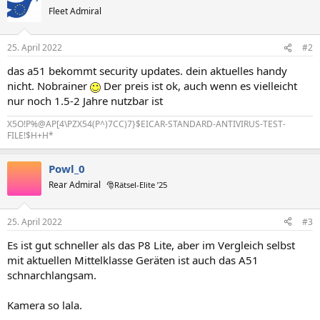
Fleet Admiral
25. April 2022
#2
das a51 bekommt security updates. dein aktuelles handy
nicht. Nobrainer
Der preis ist ok, auch wenn es vielleicht
nur noch 1.5-2 Jahre nutzbar ist
X5O!P%@AP[4\PZX54(P^)7CC)7}$EICAR-STANDARD-ANTIVIRUS-TEST-
FILE!$H+H*
Powl_0
Rear Admiral
🎅Rätsel-Elite ’25
25. April 2022
#3
Es ist gut schneller als das P8 Lite, aber im Vergleich selbst
mit aktuellen Mittelklasse Geräten ist auch das A51
schnarchlangsam.
Kamera so lala.