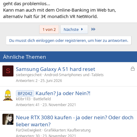
geht das problemlos...
Kann man auch mit dem Online-Banking im Web tun,
alternativ halt für 3€ monatlich VR NetWorld.
Letzte
1 von 2
Nächste
Du musst dich einloggen oder registrieren, um hier zu antworten.
Ähnliche Themen
Samsung Galaxy A 51 hard reset
S
e
siebengescheit
Android-Smartphones und -Tablets
Antworten
2
25. Juni 2026
s
p
Kaufen? Ja oder Nein?!
BF2042
e
kl0br1ll3
Battlefield
r
Antworten
41
23. November 2021
r
t
Neue RTX 3080 kaufen - ja oder nein? Oder doch
lieber warten?
FürDieEwigkeit
Grafikkarten: Kaufberatung
Antworten
30
23. November 2021