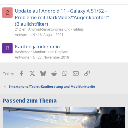
Update auf Android 11 - Galaxy A 51/52 -
2
Probleme mit DarkMode/"Augenkomfort"
(Blaulichtfilter)
212_er
Android-Smartphones und -Tablets
Antworten
9
16. August 2021
Kaufen ja oder nein
B
Bashergo
Monitore und Displays
Antworten
5
27. November 2018
Facebook
X (Twitter)
Bluesky
Reddit
WhatsApp
E-Mail
Link
Teilen:
Smartphone/Tablet-Kaufberatung und Mobilfunktarife
Passend zum Thema