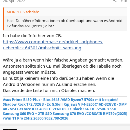
26. April 2022
#16
MORPEUS schrieb:
Hast Du nähere Informationen ob überhaupt und wann es Android
12 für das A51 (A515F) gibt?
Ich habe die Info hier von CB.
https://www.computerbase.de/artikel...artphones-
ueberblick.64301/#abschnitt_samsung
Wäre ja albern wenn hier falsche Angaben gemacht werden.
Ansonsten sollte sich CB mal überlegen ob die Tabelle noch
angepasst werden müsste.
Es nützt ja keinem eine Info darüber zu haben wenn die
Android Versionen nur im Ausland erscheinen.
Das würde die Liste für mich Obsolet machen.
Asus Prime B450-Plus - Bios 4645 /AMD Ryzen7 5700x mit be quiet!
Shadow Rock TF2
/32GB - 2x G.Skill RipJaws V F4-3200C16D-32GVK - XMP
an
/MSI GeForce RTX 4060 Ti VENTUS 2X Black 16G OC /250GB SSD
Samsung 860 EVO +
2TB SSD Samsung 870 EVO
/
CORSAIR RM750e
(2025)
/Win 11 Pro 26H2 26300.9032 /08-2026