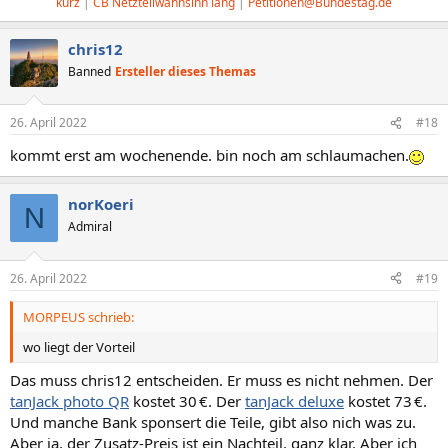
kurz
|
CB Netzteilwahnsinn lang
|
Petitionen@Bundestag.de
chris12
Banned
Ersteller dieses Themas
26. April 2022
#18
kommt erst am wochenende. bin noch am schlaumachen.
norKoeri
N
Admiral
26. April 2022
#19
MORPEUS schrieb:
wo liegt der Vorteil
Das muss chris12 entscheiden. Er muss es nicht nehmen. Der
tanJack photo QR
kostet 30 €. Der
tanJack deluxe
kostet 73 €.
Und manche Bank sponsert die Teile, gibt also nich was zu.
Aber ja, der Zusatz-Preis ist ein Nachteil, ganz klar. Aber ich