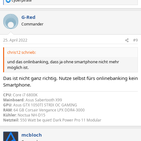
cyberpirate
R
e
a
G-Red
k
t
Commander
i
o
n
25. April 2022
#9
e
n
chris12 schrieb:
:
und das onlinbanking, dass ja ohne smartphone nicht mehr
möglich ist.
Das ist nicht ganz richtig. Nutze selbst fürs onlinebanking kein
Smartphone.
CPU
: Core i7 6800K
Mainboard
: Asus Sabertooth X99
GPU
: Asus GTX 1050TI STRIX OC GAMING
RAM
: 64 GB Corsair Vengance LPX DDR4-3000
Kühler
: Noctua NH-D15
Netzteil
: 550 Watt be quiet! Dark Power Pro 11 Modular
mcbloch