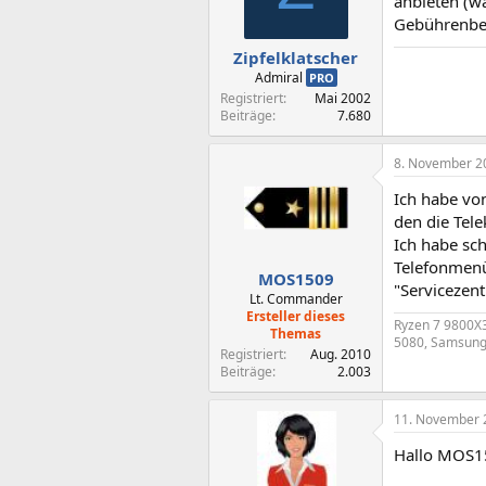
anbieten (wa
Gebührenber
Zipfelklatscher
Admiral
PRO
Registriert
Mai 2002
Beiträge
7.680
8. November 2
Ich habe vo
den die Tele
Ich habe sc
Telefonmenü
MOS1509
"Servicezen
Lt. Commander
Ersteller dieses
Ryzen 7 9800X3
Themas
5080, Samsung 
Registriert
Aug. 2010
Beiträge
2.003
11. November 
Hallo MOS1