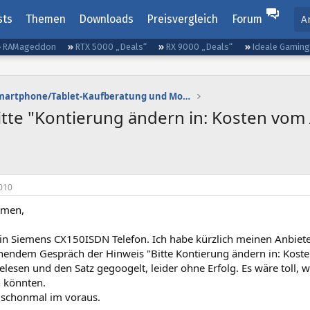
sts
Themen
Downloads
Preisvergleich
Forum
A
RAMageddon
RTX 5000 „Deals“
RX 9000 „Deals“
Ideale Gamin
Smartphone/Tablet-Kaufberatung und Mobilfunktarife
tte "Kontierung ändern in: Kosten vom
010
mmen,
 ein Siemens CX150ISDN Telefon. Ich habe kürzlich meinen Anbie
endem Gespräch der Hinweis "Bitte Kontierung ändern in: Koste
esen und den Satz gegoogelt, leider ohne Erfolg. Es wäre toll, 
n könnten.
 schonmal im voraus.