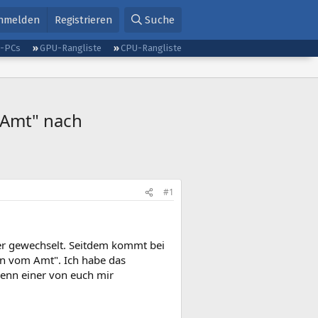
nmelden
Registrieren
Suche
g-PCs
GPU-Rangliste
CPU-Rangliste
 Amt" nach
#1
ter gewechselt. Seitdem kommt bei
n vom Amt". Ich habe das
wenn einer von euch mir