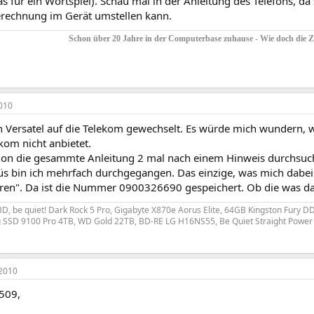
s für ein Wortspiel). Schau mal in der Anleitung des Telefons, da
echnung im Gerät umstellen kann.
Schon über 20 Jahre in der Computerbase zuhause - Wie doch die Zei
010
n Versatel auf die Telekom gewechselt. Es würde mich wundern, w
kom nicht anbietet.
hon die gesammte Anleitung 2 mal nach einem Hinweis durchsucht
s bin ich mehrfach durchgegangen. Das einzige, was mich dabei i
tren". Da ist die Nummer 0900326690 gespeichert. Ob die was dam
D, be quiet! Dark Rock 5 Pro, Gigabyte X870e Aorus Elite, 64GB Kingston Fury
SSD 9100 Pro 4TB, WD Gold 22TB, BD-RE LG H16NS55, Be Quiet Straight Power 12
2010
509,