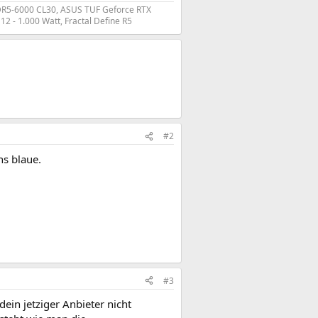
 DDR5-6000 CL30, ASUS TUF Geforce RTX
 - 1.000 Watt, Fractal Define R5
#2
ns blaue.
#3
in jetziger Anbieter nicht