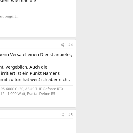
 steht wie man die
t vergeht...
#4
enn Versatel einen Dienst anbietet,
, vergeblich. Auch die
rritiert ist ein Punkt Namens
it zu tun hat weiß ich aber nicht.
 DDR5-6000 CL30, ASUS TUF Geforce RTX
 - 1.000 Watt, Fractal Define R5
#5