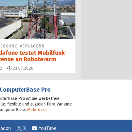
DECKUNG VERLAGERN
dafone testet Mobilfunk­
tenne an Roboterarm
Kommentare
2
21.07.2026
ComputerBase Pro
terBase Pro ist die werbefreie,
lle, flexible und zugleich faire Variante
ComputerBase.
Mehr dazu!
todon
X
YouTube