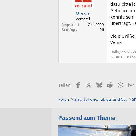
dazu bitte 
Gebührenimp
.Versa.
könnte sein
Versatel
überträgt. 
Registriert
Okt. 2009
Beiträge
96
Viele Grüße,
Versa
Hallo, ich bin 
gerne Eure Fra
Facebook
X (Twitter)
Bluesky
Reddit
What
Teilen:
Foren
Smartphone, Tablets und Co.
Passend zum Thema