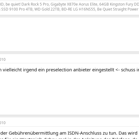
D, be quiet! Dark Rock 5 Pro, Gigabyte X870e Aorus Elite, 64GB Kingston Fury
SSD 9100 Pro 4TB, WD Gold 22TB, BD-RE LG H16NS55, Be Quiet Straight Power 12
010
n vielleicht irgend ein preselection anbieter eingestellt <- schuss i
010
 der Gebührenübermittlung am ISDN-Anschluss zu tun. Das wird de