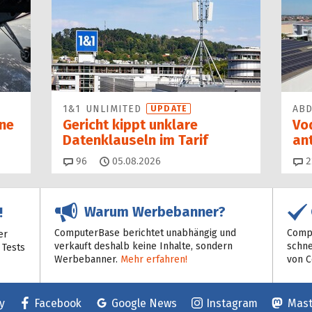
1&1 UNLIMITED
AB
UPDATE
ne
Gericht kippt unklare
Vo
Datenklauseln im Tarif
an
Kommentare
96
05.08.2026
2
Warum Werbebanner?
!
ComputerBase berichtet unabhängig und
Compu
er
verkauft deshalb keine Inhalte, sondern
schne
 Tests
Werbebanner.
Mehr erfahren!
von 
y
Facebook
Google News
Instagram
Mas