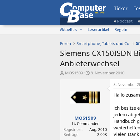
Ticker
Te
Podcast
Aktuelles
Leserartikel
Regeln
Foren
Smartphone, Tablets und Co.
Siemens CX150ISDN Bi
Anbieterwechsel
E
E
MOS1509
8. November 2010
r
r
s
s
8. November 2
t
t
Hallo zusa
e
e
l
l
l
l
ich besitze
e
t
jedem abgeh
MOS1509
r
a
Handbuch gel
m
Lt. Commander
weiterhelfe
Registriert
Aug. 2010
Vielen Dank
Beiträge
2.003