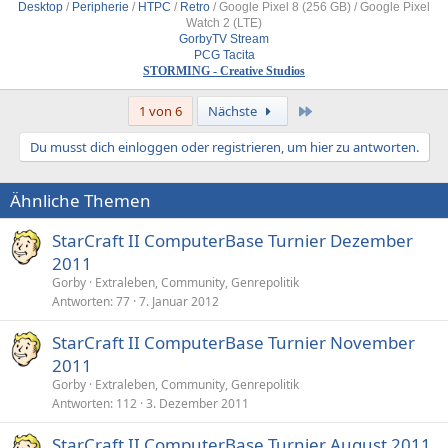
Desktop
/
Peripherie
/
HTPC
/
Retro
/
Google Pixel 8 (256 GB) / Google Pixel
Watch 2 (LTE)
GorbyTV Stream
PCG Tacita
STORMING - Creative Studios
Letzte
1 von 6
Nächste
Du musst dich einloggen oder registrieren, um hier zu antworten.
Ähnliche Themen
StarCraft II ComputerBase Turnier Dezember
2011
Gorby
Extraleben, Community, Genrepolitik
Antworten
77
7. Januar 2012
StarCraft II ComputerBase Turnier November
2011
Gorby
Extraleben, Community, Genrepolitik
Antworten
112
3. Dezember 2011
StarCraft II ComputerBase Turnier August 2011