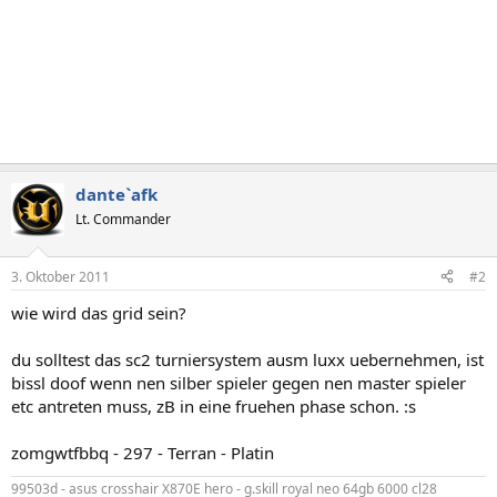
dante`afk
Lt. Commander
3. Oktober 2011
#2
wie wird das grid sein?
du solltest das sc2 turniersystem ausm luxx uebernehmen, ist
bissl doof wenn nen silber spieler gegen nen master spieler
etc antreten muss, zB in eine fruehen phase schon. :s
zomgwtfbbq - 297 - Terran - Platin
99503d - asus crosshair X870E hero - g.skill royal neo 64gb 6000 cl28