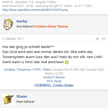
6090 FE - phanteks 719 - bequiet 1500w
dual mora3 420 - 4x d5 - samsung neo g9 57" 240hz - 2x 27" 120hz
http://beta.speedtest.net/result/6850164303.png
Gorby
Vice Admiral
Ersteller dieses Themas
3. Oktober 2011
#3
Hui das ging ja schnell dante^^
Das Grid wird sein wie immer denke ich. Wie sieht das
Tuniersystem ausm luxx den aus? Hast du mir vllt. nen Link?
Dann kann ic hmir das mal anschaun
Desktop
/
Peripherie
/
HTPC
/
Retro
/
Google Pixel 8 (256 GB) / Google Pixel
Watch 2 (LTE)
GorbyTV Stream
PCG Tacita
STORMING - Creative Studios
Shaav
Fleet Admiral