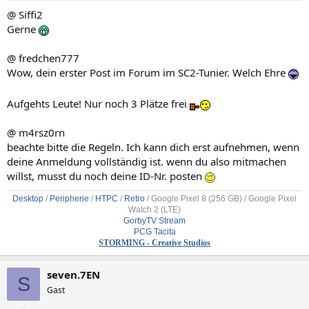
@ Siffi2
Gerne
@ fredchen777
Wow, dein erster Post im Forum im SC2-Tunier. Welch Ehre
Aufgehts Leute! Nur noch 3 Plätze frei
@ m4rsz0rn
beachte bitte die Regeln. Ich kann dich erst aufnehmen, wenn
deine Anmeldung vollständig ist. wenn du also mitmachen
willst, musst du noch deine ID-Nr. posten
Desktop
/
Peripherie
/
HTPC
/
Retro
/
Google Pixel 8 (256 GB) / Google Pixel
Watch 2 (LTE)
GorbyTV Stream
PCG Tacita
STORMING - Creative Studios
seven.7EN
S
Gast