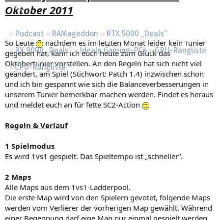
Oktober 2011
Regeln
Podcast
RAMageddon
RTX 5000 „Deals“
So Leute
nachdem es im letzten Monat leider kein Tunier
RX 9000 „Deals“
Ideale Gaming-PCs
GPU-Rangliste
gegeben hat, kann ich euch heute zum Glück das
Oktobertunier vorstellen. An den Regeln hat sich nicht viel
CPU-Rangliste
geändert, am Spiel (Stichwort: Patch 1.4) inzwischen schon
und ich bin gespannt wie sich die Balanceverbesserungen in
unserem Tunier bemerkbar machen werden. Findet es heraus
und meldet euch an für fette SC2-Action
Regeln & Verlauf
1 Spielmodus
Es wird 1vs1 gespielt. Das Spieltempo ist „schneller“.
2 Maps
Alle Maps aus dem 1vs1-Ladderpool.
Die erste Map wird von den Spielern gevotet, folgende Maps
werden vom Verlierer der vorherigen Map gewählt. Während
einer Begegnung darf eine Map nur einmal gespielt werden.