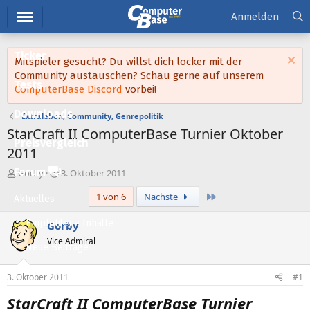
Hauptmenü
Anmelden
Ticker
Mitspieler gesucht? Du willst dich locker mit der
Community austauschen? Schau gerne auf unserem
Tests
ComputerBase Discord
vorbei!
Downloads
Extraleben, Community, Genrepolitik
StarCraft II ComputerBase Turnier Oktober
Preisvergleich
2011
Forum
E
E
Gorby
3. Oktober 2011
r
r
Letzte
1 von 6
Nächste
s
s
Aktuelles
t
t
e
e
Empfohlene Inhalte
Gorby
l
l
Vice Admiral
l
l
Neue Beiträge
e
t
Neueste Aktivitäten
r
a
3. Oktober 2011
#1
m
Leserartikel
StarCraft II ComputerBase Turnier