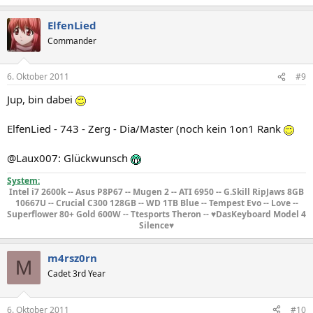
ElfenLied
Commander
6. Oktober 2011
#9
Jup, bin dabei
ElfenLied - 743 - Zerg - Dia/Master (noch kein 1on1 Rank
@Laux007: Glückwunsch
System:
Intel i7 2600k -- Asus P8P67 -- Mugen 2 -- ATI 6950 -- G.Skill RipJaws 8GB
10667U -- Crucial C300 128GB -- WD 1TB Blue -- Tempest Evo -- Love --
Superflower 80+ Gold 600W -- Ttesports Theron -- ♥DasKeyboard Model 4
Silence♥​
m4rsz0rn
M
Cadet 3rd Year
6. Oktober 2011
#10