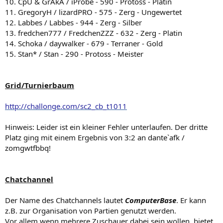
10. CpU & GrAkA / iProbe - 590 - Protoss - Platin
11. GregoryH / lizardPRO - 575 - Zerg - Ungewertet
12. Labbes / Labbes - 944 - Zerg - Silber
13. fredchen777 / FredchenZZZ - 632 - Zerg - Platin
14. Schoka / daywalker - 679 - Terraner - Gold
15. Stan* / Stan - 290 - Protoss - Meister
Grid/Turnierbaum
http://challonge.com/sc2_cb_t1011
Hinweis: Leider ist ein kleiner Fehler unterlaufen. Der dritte
Platz ging mit einem Ergebnis von 3:2 an dante`afk /
zomgwtfbbq!
Chatchannel
Der Name des Chatchannels lautet
ComputerBase
. Er kann
z.B. zur Organisation von Partien genutzt werden.
Vor allem wenn mehrere Zuschauer dabei sein wollen, bietet