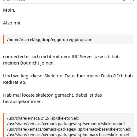
Moin,
Also mit
/home/marcel/eggdrop/eggdrop eggdrop.conf
connected er sich nicht mit dem IRC Server bzw ich hab
meinen Bot nicht joinen.
Und wo liegt diese 'Skeleton' Datei fuer meine Distro? Ich hab
RedHat 9b.
Hab mal locate skeleton gemacht, dabei ist das
herausgekommen:
/usr/share/emacs/21.2/lisp/skeleton.elc
/usr/share/xemacs/xemacs-packages/lisp/semantic/skeleton.bnf
/usr/share/xemacs/xemacs-packages/lisp/xemacs-base/skeleton.elc
/usr/share/xemacs/xemacs-packages/lisp/xemacs-base/skeleton.el