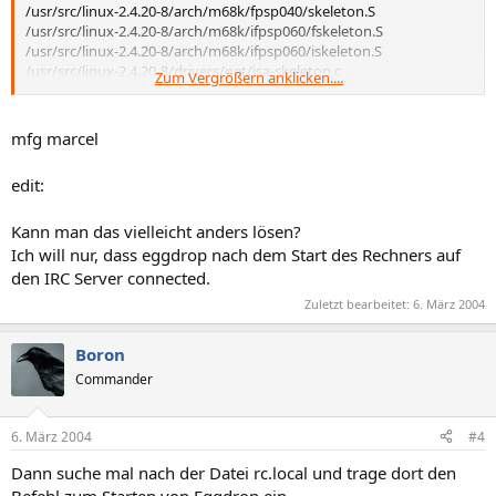
/usr/src/linux-2.4.20-8/arch/m68k/fpsp040/skeleton.S
/usr/src/linux-2.4.20-8/arch/m68k/ifpsp060/fskeleton.S
/usr/src/linux-2.4.20-8/arch/m68k/ifpsp060/iskeleton.S
/usr/src/linux-2.4.20-8/drivers/net/isa-skeleton.c
Zum Vergrößern anklicken....
/usr/src/linux-2.4.20-8/drivers/net/pci-skeleton.c
/usr/src/linux-2.4.20-8/drivers/sound/skeleton.c
/usr/src/linux-2.4.20-8/drivers/usb/usb-skeleton.c
mfg marcel
/usr/src/linux-2.4.20-8/drivers/video/skeletonfb.c
edit:
Kann man das vielleicht anders lösen?
Ich will nur, dass eggdrop nach dem Start des Rechners auf
den IRC Server connected.
Zuletzt bearbeitet:
6. März 2004
Boron
Commander
6. März 2004
#4
Dann suche mal nach der Datei rc.local und trage dort den
Befehl zum Starten von Eggdrop ein.