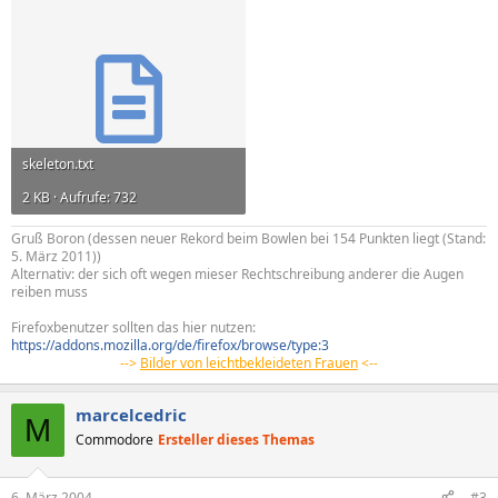
skeleton.txt
2 KB · Aufrufe: 732
Gruß Boron (dessen neuer Rekord beim Bowlen bei 154 Punkten liegt (Stand:
5. März 2011))
Alternativ: der sich oft wegen mieser Rechtschreibung anderer die Augen
reiben muss
Firefoxbenutzer sollten das hier nutzen:
https://addons.mozilla.org/de/firefox/browse/type:3
-->
Bilder von leichtbekleideten Frauen
<--
marcelcedric
M
Commodore
Ersteller dieses Themas
6. März 2004
#3