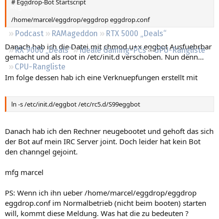
# Eggdrop-Bot Startscript
Regeln
/home/marcel/eggdrop/eggdrop eggdrop.conf
Podcast
RAMageddon
RTX 5000 „Deals“
Danach hab ich die Datei mit chmod u+x eggbot Ausfuehrbar
RX 9000 „Deals“
Ideale Gaming-PCs
GPU-Rangliste
gemacht und als root in /etc/init.d verschoben. Nun denn...
CPU-Rangliste
Im folge dessen hab ich eine Verknuepfungen erstellt mit
ln -s /etc/init.d/eggbot /etc/rc5.d/S99eggbot
Danach hab ich den Rechner neugebootet und gehoft das sich
der Bot auf mein IRC Server joint. Doch leider hat kein Bot
den channgel gejoint.
mfg marcel
PS: Wenn ich ihn ueber /home/marcel/eggdrop/eggdrop
eggdrop.conf im Normalbetrieb (nicht beim booten) starten
will, kommt diese Meldung. Was hat die zu bedeuten ?