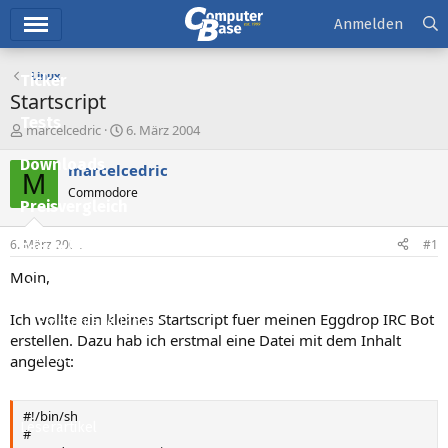
Hauptmenü
Anmelden
Linux
Ticker
Startscript
Tests
E
E
marcelcedric
6. März 2004
r
r
Downloads
s
s
marcelcedric
M
t
t
Commodore
e
e
Preisvergleich
l
l
l
l
6. März 2004
#1
Forum
e
t
r
a
Moin,
Aktuelles
m
Ich wollte ein kleines Startscript fuer meinen Eggdrop IRC Bot
Empfohlene Inhalte
erstellen. Dazu hab ich erstmal eine Datei mit dem Inhalt
Neue Beiträge
angelegt:
Neueste Aktivitäten
#!/bin/sh
Leserartikel
#