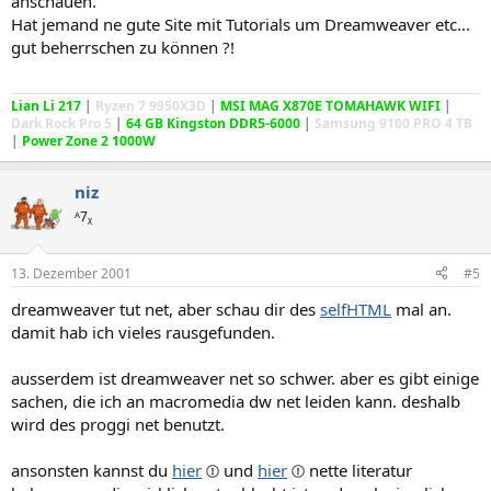
anschauen.
Hat jemand ne gute Site mit Tutorials um Dreamweaver etc...
gut beherrschen zu können ?!
Lian Li 217
|
Ryzen 7 9950X3D
|
MSI MAG X870E TOMAHAWK WIFI
|
Dark Rock Pro 5
|
64 GB Kingston DDR5-6000
|
Samsung 9100 PRO 4 TB
|
Power Zone 2 1000W
niz
ᴬ7ᵪ
13. Dezember 2001
#5
dreamweaver tut net, aber schau dir des
selfHTML
mal an.
damit hab ich vieles rausgefunden.
ausserdem ist dreamweaver net so schwer. aber es gibt einige
sachen, die ich an macromedia dw net leiden kann. deshalb
wird des proggi net benutzt.
ansonsten kannst du
hier
und
hier
nette literatur