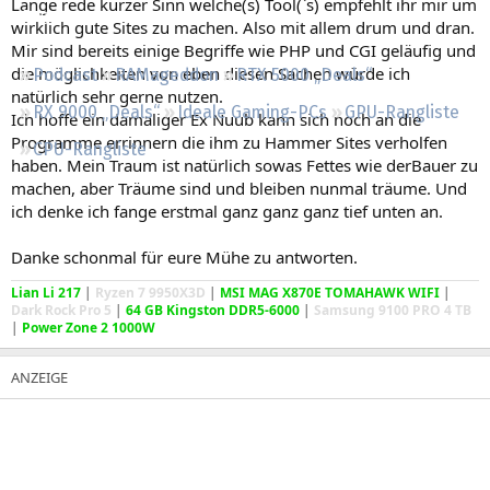
Lange rede kurzer Sinn welche(s) Tool(`s) empfehlt ihr mir um
Regeln
wirklich gute Sites zu machen. Also mit allem drum und dran.
Mir sind bereits einige Begriffe wie PHP und CGI geläufig und
die möglichkeiten von eben diesen Sachen würde ich
Podcast
RAMageddon
RTX 5000 „Deals“
natürlich sehr gerne nutzen.
RX 9000 „Deals“
Ideale Gaming-PCs
GPU-Rangliste
Ich hoffe ein damaliger Ex Nuub kann sich noch an die
Programme errinnern die ihm zu Hammer Sites verholfen
CPU-Rangliste
haben. Mein Traum ist natürlich sowas Fettes wie derBauer zu
machen, aber Träume sind und bleiben nunmal träume. Und
ich denke ich fange erstmal ganz ganz ganz tief unten an.
Danke schonmal für eure Mühe zu antworten.
Lian Li 217
|
Ryzen 7 9950X3D
|
MSI MAG X870E TOMAHAWK WIFI
|
Dark Rock Pro 5
|
64 GB Kingston DDR5-6000
|
Samsung 9100 PRO 4 TB
|
Power Zone 2 1000W