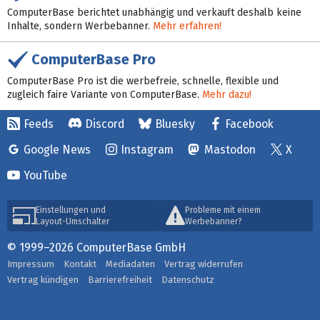
ComputerBase berichtet unabhängig und verkauft deshalb keine
Inhalte, sondern Werbebanner.
Mehr erfahren!
ComputerBase Pro
ComputerBase Pro ist die werbefreie, schnelle, flexible und
zugleich faire Variante von ComputerBase.
Mehr dazu!
Feeds
Discord
Bluesky
Facebook
Google News
Instagram
Mastodon
X
YouTube
Einstellungen und
Probleme mit einem
Layout-Umschalter
Werbebanner?
© 1999–2026 ComputerBase GmbH
Impressum
Kontakt
Mediadaten
Vertrag widerrufen
Vertrag kündigen
Barrierefreiheit
Datenschutz