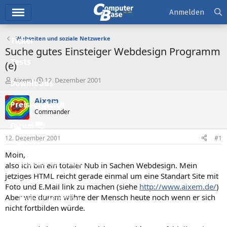
Hauptmenü
Anmelden
Webseiten und soziale Netzwerke
Ticker
Suche gutes Einsteiger Webdesign Programm
Tests
(e)
E
E
Aixem
12. Dezember 2001
Downloads
r
r
s
s
Aixem
Preisvergleich
t
t
Commander
e
e
l
l
Forum
l
l
12. Dezember 2001
#1
e
t
Aktuelles
r
a
Moin,
m
Empfohlene Inhalte
also ich bin ein totaler Nub in Sachen Webdesign. Mein
jetziges HTML reicht gerade einmal um eine Standart Site mit
Neue Beiträge
Foto und E.Mail link zu machen (siehe
http://www.aixem.de/
)
Aber wie dumm währe der Mensch heute noch wenn er sich
Neueste Aktivitäten
nicht fortbilden würde.
Leserartikel