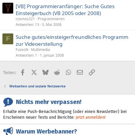
[VB] Programmieranfänger: Suche Gutes
Einsteigerbuch (VB 2005 oder 2008)
cosmos321
Programmieren
Antworten
13
3. Mai 2008
Suche gutes/einsteigerfreundliches Programm
F
zur Videoerstellung
FuzeoN
Multimedia
Antworten
1
1. Januar 2008
Facebook
X (Twitter)
Bluesky
Reddit
WhatsApp
E-Mail
Link
Teilen:
Webseiten und soziale Netzwerke
Nichts mehr verpassen!
Erhalte eine Push-Benachrichtigung (oder einen Newsletter) bei
Erscheinen neuer Tests und Berichte:
Jetzt anmelden!
Warum Werbebanner?