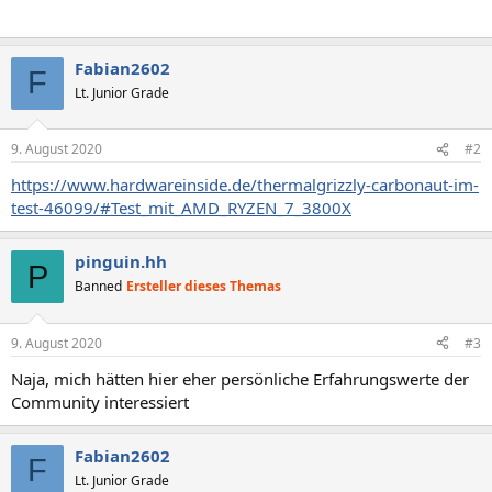
Fabian2602
F
Lt. Junior Grade
9. August 2020
#2
https://www.hardwareinside.de/thermalgrizzly-carbonaut-im-
test-46099/#Test_mit_AMD_RYZEN_7_3800X
pinguin.hh
P
Banned
Ersteller dieses Themas
9. August 2020
#3
Naja, mich hätten hier eher persönliche Erfahrungswerte der
Community interessiert
Fabian2602
F
Lt. Junior Grade