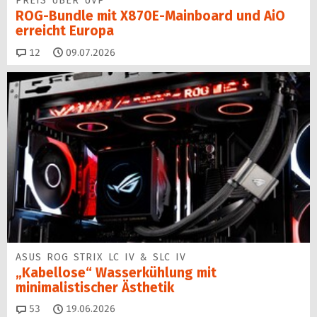
PREIS ÜBER UVP
ROG-Bundle mit X870E-Mainboard und AiO
erreicht Europa
Kommentare
12
09.07.2026
ASUS ROG STRIX LC IV & SLC IV
„Kabellose“ Wasserkühlung mit
minimalistischer Ästhetik
Kommentare
53
19.06.2026