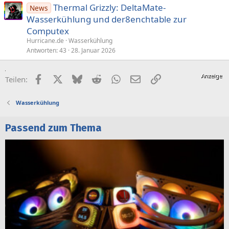
Thermal Grizzly: DeltaMate-
News
Wasserkühlung und der8enchtable zur
Computex
Hurricane.de
Wasserkühlung
Antworten
43
28. Januar 2026
Facebook
X (Twitter)
Bluesky
Reddit
WhatsApp
E-Mail
Link
Teilen:
Wasserkühlung
Passend zum Thema