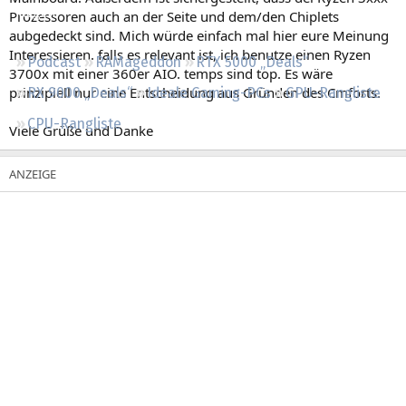
Regeln
Prozessoren auch an der Seite und dem/den Chiplets
aubgedeckt sind. Mich würde einfach mal hier eure Meinung
Interessieren. falls es relevant ist, ich benutze einen Ryzen
Podcast
RAMageddon
RTX 5000 „Deals“
3700x mit einer 360er AIO. temps sind top. Es wäre
prinzipiell nur eine Entscheidung aus Gründen des Cmforts.
RX 9000 „Deals“
Ideale Gaming-PCs
GPU-Rangliste
CPU-Rangliste
Viele Grüße und Danke