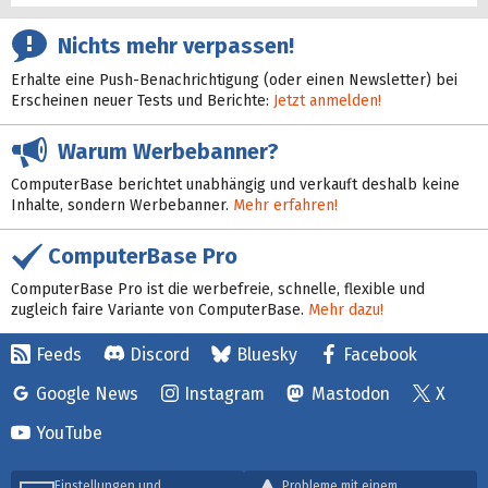
Nichts mehr verpassen!
Erhalte eine Push-Benachrichtigung (oder einen Newsletter) bei
Erscheinen neuer Tests und Berichte:
Jetzt anmelden!
Warum Werbebanner?
ComputerBase berichtet unabhängig und verkauft deshalb keine
Inhalte, sondern Werbebanner.
Mehr erfahren!
ComputerBase Pro
ComputerBase Pro ist die werbefreie, schnelle, flexible und
zugleich faire Variante von ComputerBase.
Mehr dazu!
Feeds
Discord
Bluesky
Facebook
Google News
Instagram
Mastodon
X
YouTube
Einstellungen und
Probleme mit einem