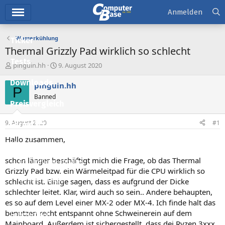
Hauptmenü
Anmelden
Wasserkühlung
Ticker
Thermal Grizzly Pad wirklich so schlecht
Tests
E
E
pinguin.hh
9. August 2020
r
r
Downloads
s
s
pinguin.hh
P
t
t
Banned
e
e
Preisvergleich
l
l
l
l
9. August 2020
#1
Forum
e
t
r
a
Hallo zusammen,
Aktuelles
m
schon länger beschäftigt mich die Frage, ob das Thermal
Empfohlene Inhalte
Grizzly Pad bzw. ein Wärmeleitpad für die CPU wirklich so
Neue Beiträge
schlecht ist. Einige sagen, dass es aufgrund der Dicke
schlechter leitet. Klar, wird auch so sein.. Andere behaupten,
Neueste Aktivitäten
es so auf dem Level einer MX-2 oder MX-4. Ich finde halt das
benutzen recht entspannt ohne Schweinerein auf dem
Leserartikel
Mainboard. Außerdem ist sichergestellt, dass dei Ryzen 3xxx