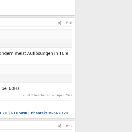
#10
ondern meist Auflösungen in 16:9.
h bei 60Hz.
Zuletzt bearbeitet:
26. April 2022
1 2.0
|
RTX 5090
|
Phanteks M25G2-120
#11