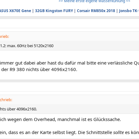
>> Meine erste eigene Wasserkühlung <<
ASUS X670E Gene
|
32GB Kingston FURY
|
Corsair RM850x 2018
|
Jonsbo TK-
rieb:
 1.2: max. 60Hz bei 5120x2160
 immer gut dabei aber hast du dafür mal bitte eine verlässliche Qu
ei der R9 380 nichts über 4096x2160.
chrieb:
chts über 4096x2160.
ich wegen dem Overhead, manchmal ist es Glückssache.
in, dass es an der Karte selbst liegt. Die Schnittstelle
sollte
es kön