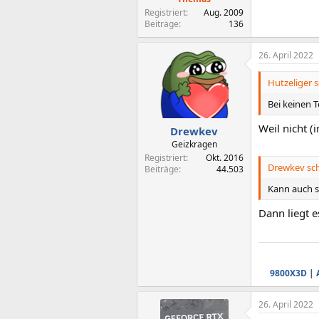
Registriert
Aug. 2009
Beiträge
136
26. April 2022
Hutzeliger s
Bei keinen 
Weil nicht 
Drewkev
Geizkragen
Registriert
Okt. 2016
Drewkev sch
Beiträge
44.503
Kann auch se
Dann liegt e
9800X3D
|
26. April 2022