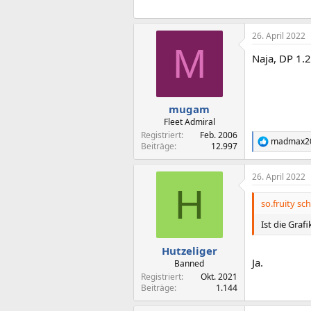
26. April 2022
M
Naja, DP 1.2
mugam
Fleet Admiral
Registriert
Feb. 2006
madmax2
R
Beiträge
12.997
e
a
26. April 2022
k
H
t
i
so.fruity sch
o
n
Ist die Graf
e
n
Hutzeliger
:
Ja.
Banned
Registriert
Okt. 2021
Beiträge
1.144