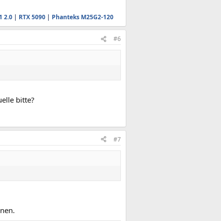
1 2.0
|
RTX 5090
|
Phanteks M25G2-120
#6
elle bitte?
#7
nen.