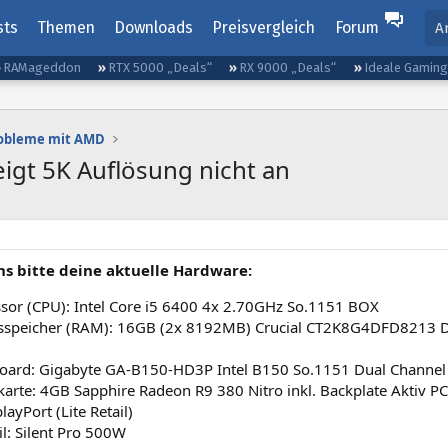
sts
Themen
Downloads
Preisvergleich
Forum
A
RAMageddon
RTX 5000 „Deals“
RX 9000 „Deals“
Ideale Gamin
robleme mit AMD
gt 5K Auflösung nicht an
ns bitte deine aktuelle Hardware:
sor (CPU): Intel Core i5 6400 4x 2.70GHz So.1151 BOX
tsspeicher (RAM): 16GB (2x 8192MB) Crucial CT2K8G4DFD8213
oard: Gigabyte GA-B150-HD3P Intel B150 So.1151 Dual Channel
karte: 4GB Sapphire Radeon R9 380 Nitro inkl. Backplate Aktiv P
layPort (Lite Retail)
il: Silent Pro 500W