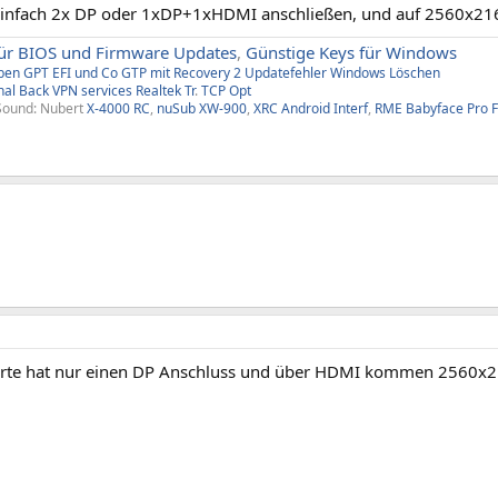
infach 2x DP oder 1xDP+1xHDMI anschließen, und auf 2560x2160
ür BIOS und Firmware Updates
,
Günstige Keys für Windows
aben
GPT EFI und Co
GTP mit Recovery
2
Updatefehler Windows
Löschen
nal Back
VPN services
Realtek Tr
.
TCP Opt
Sound: Nubert
X-4000 RC
,
nuSub XW-900
,
XRC Android Interf
,
RME Babyface Pro 
arte hat nur einen DP Anschluss und über HDMI kommen 2560x21