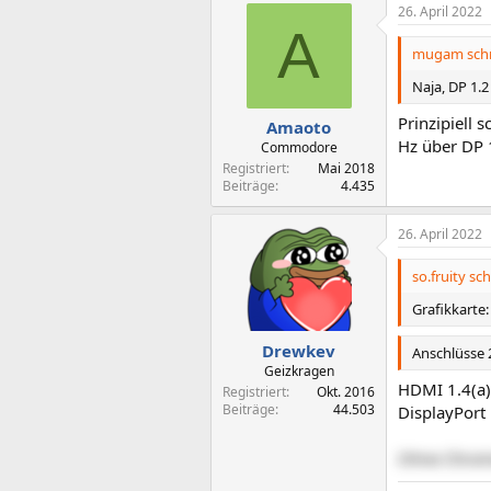
26. April 2022
A
mugam schr
Naja, DP 1.2
Prinzipiell 
Amaoto
Hz über DP 
Commodore
Registriert
Mai 2018
Beiträge
4.435
26. April 2022
so.fruity sch
Grafikkarte:
Drewkev
Anschlüsse 2
Geizkragen
HDMI 1.4(a)
Registriert
Okt. 2016
Beiträge
44.503
DisplayPort
Ohne Chroma