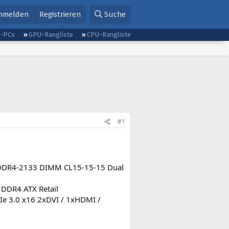
nmelden
Registrieren
Suche
g-PCs
GPU-Rangliste
CPU-Rangliste
#1
 DDR4-2133 DIMM CL15-15-15 Dual
 DDR4 ATX Retail
CIe 3.0 x16 2xDVI / 1xHDMI /