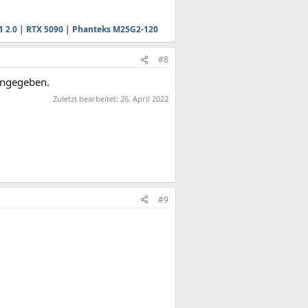
1 2.0
|
RTX 5090
|
Phanteks M25G2-120
#8
angegeben.
Zuletzt bearbeitet:
26. April 2022
#9