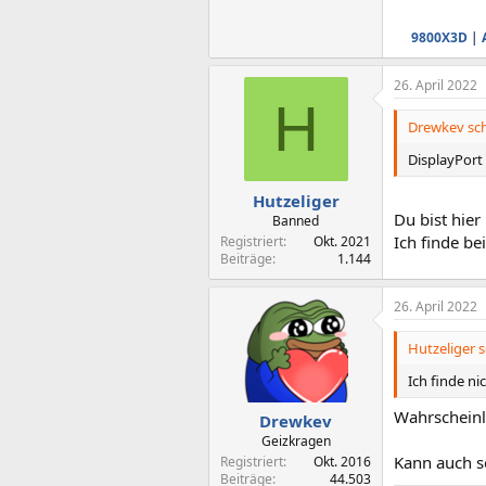
9800X3D
|
26. April 2022
H
Drewkev sch
DisplayPort
Hutzeliger
Du bist hier
Banned
Ich finde b
Registriert
Okt. 2021
Beiträge
1.144
26. April 2022
Hutzeliger s
Ich finde ni
Wahrscheinl
Drewkev
Geizkragen
Kann auch se
Registriert
Okt. 2016
Beiträge
44.503