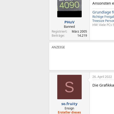
Ansonsten e
Grundlage f
Richtige Freig
Treesize
Perso
PHuV
HW: Viele PCs 
Banned
Registriert
März 2005
Beiträge
14.219
26. April 2022
S
Die Grafikk
so.fruity
Ensign
Ersteller dieses