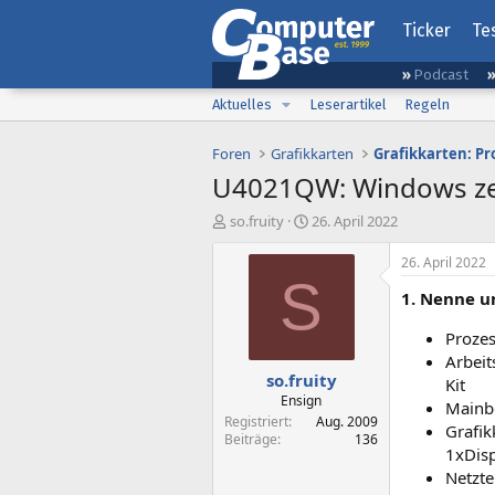
Ticker
Te
Podcast
Aktuelles
Leserartikel
Regeln
Foren
Grafikkarten
Grafikkarten: P
U4021QW: Windows zei
E
E
so.fruity
26. April 2022
r
r
s
s
26. April 2022
t
t
S
1. Nenne u
e
e
l
l
Prozes
l
l
e
t
Arbei
so.fruity
r
a
Kit
m
Ensign
Mainb
Registriert
Aug. 2009
Grafik
Beiträge
136
1xDisp
Netzte