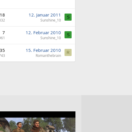
18
12. Januar 2011
S
832
Sunshine_10
7
12. Februar 2010
S
961
Sunshine_10
35
15. Februar 2010
R
743
Romanthebrain