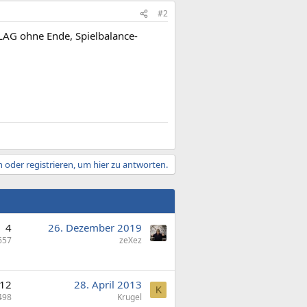
#2
LAG ohne Ende, Spielbalance-
 oder registrieren, um hier zu antworten.
4
26. Dezember 2019
657
zeXez
12
28. April 2013
K
498
Krugel