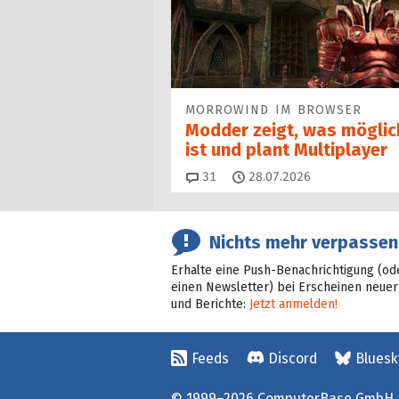
MORROWIND IM BROWSER
Modder zeigt, was möglic
ist und plant Multiplayer
Kommentare
31
28.07.2026
Nichts mehr verpassen
Erhalte eine Push-Benachrichtigung (od
einen Newsletter) bei Erscheinen neuer
und Berichte:
Jetzt anmelden!
Feeds
Discord
Bluesk
© 1999–2026 ComputerBase GmbH