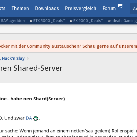
sts
Themen
Downloads
Preisvergleich
Forum
A
RAMageddon
RTX 5000 „Deals“
RX 9000 „Deals“
Ideale Gamin
h locker mit der Community austauschen? Schau gerne auf unsere
 Hack'n'Slay
inen Shared-Server
ine...habe nen Shard(Server)
UO. Und zwar
DA
.
ur sache: Wenn jemand an einem netten(sau geilem) Rollenspiel i