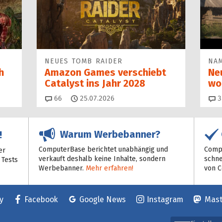
NEUES TOMB RAIDER
NAM
h
Amazon Games verschiebt
Ne
Catalyst ins Jahr 2028
wo
Kommentare
66
25.07.2026
3
Warum Werbebanner?
!
ComputerBase berichtet unabhängig und
Compu
er
verkauft deshalb keine Inhalte, sondern
schne
 Tests
Werbebanner.
Mehr erfahren!
von 
y
Facebook
Google News
Instagram
Mas