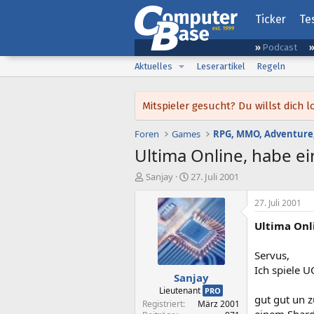
Ticker
Te
Podcast
Aktuelles
Leserartikel
Regeln
Mitspieler gesucht? Du willst dic
Foren
Games
RPG, MMO, Adventure,
Ultima Online, habe e
E
E
Sanjay
27. Juli 2001
r
r
s
s
27. Juli 2001
t
t
Ultima Onl
e
e
l
l
l
l
Servus,
e
t
Ich spiele 
Sanjay
r
a
m
Lieutenant
PRO
gut gut un z
Registriert
März 2001