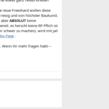
 mal etwas ganz neues erleben
le neue Freeshard wollen diese
 riesig und von höchster Baukunst.
n aber
ABSOLUT
keine
reit. es herscht keine RP Pflich ist
r schwer zu machen). wird mit jail
bo Page
.
. Wenn ihr mehr fragen habt---