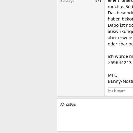
einem Shard 
Beiträge
971
möchte. So 
Das besonder
haben bekom
Dabo ist no
auswirkungen
aber erwünsc
oder char o
ich würde m
>69644213
MFG
BEnny/Nost
less is more