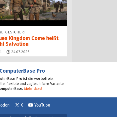
E GESICHERT
ues Kingdom Come heißt
hl Salvation
Kommentare
1
24.07.2026
ComputerBase Pro
terBase Pro ist die werbefreie,
lle, flexible und zugleich faire Variante
ComputerBase.
Mehr dazu!
todon
X
YouTube