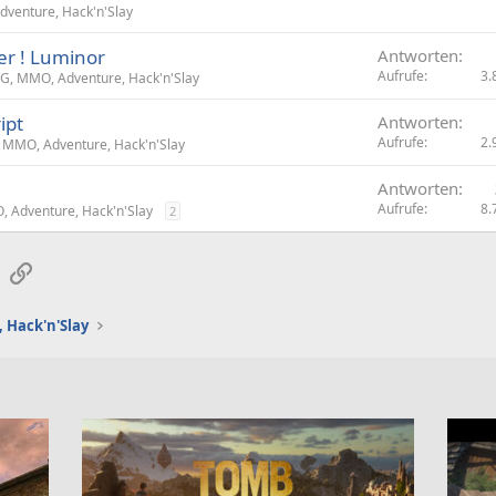
venture, Hack'n'Slay
er ! Luminor
Antworten
Aufrufe
3.
G, MMO, Adventure, Hack'n'Slay
ipt
Antworten
Aufrufe
2.
 MMO, Adventure, Hack'n'Slay
Antworten
Aufrufe
8.
 Adventure, Hack'n'Slay
2
sApp
E-Mail
Link
 Hack'n'Slay