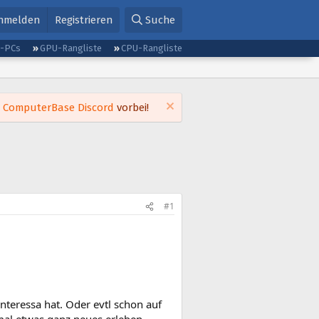
nmelden
Registrieren
Suche
g-PCs
GPU-Rangliste
CPU-Rangliste
m
ComputerBase Discord
vorbei!
#1
nteressa hat. Oder evtl schon auf