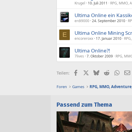
Krugel
10. Juli 2011
RPG, MMO, Ad
Ultima Online ein Kassik
erdi9000
24. September 2010
RP
Ultima Online Mining Scr
E
encoreroxx
17. Januar 2010
RPG,
Ultima Online?!
7lives
7. Oktober 2009
RPG, MMO,
Facebook
X (Twitter)
Bluesky
Reddit
What
Teilen:
Foren
Games
RPG, MMO, Adventure,
Passend zum Thema