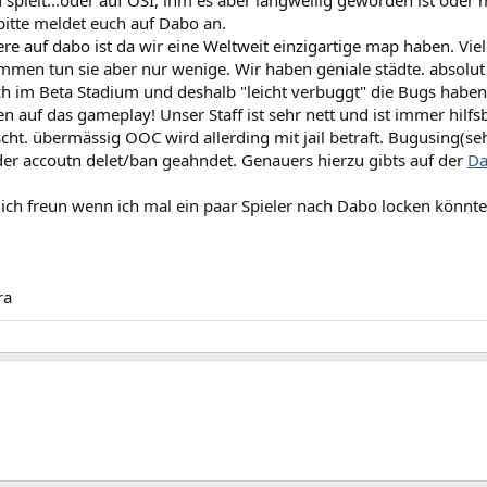
spielt...oder auf OSI, ihm es aber langweilig geworden ist oder
bitte meldet euch auf Dabo an.
e auf dabo ist da wir eine Weltweit einzigartige map haben. Vie
men tun sie aber nur wenige. Wir haben geniale städte. absolut
ch im Beta Stadium und deshalb "leicht verbuggt" die Bugs habe
 auf das gameplay! Unser Staff ist sehr nett und ist immer hilfsbe
ht. übermässig OOC wird allerding mit jail betraft. Bugusing(seh
der accoutn delet/ban geahndet. Genauers hierzu gibts auf der
Da
ich freun wenn ich mal ein paar Spieler nach Dabo locken könnte
ra