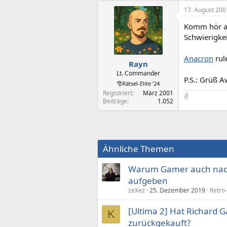
17. August 200
Komm hör au
Schwierigkei
Anacron
rule
Rayn
Lt. Commander
P.S.: Grüß 
🎅Rätsel-Elite ’24
Registriert
März 2001
✌️
Beiträge
1.052
Ähnliche Themen
Warum Gamer auch nach 
aufgeben
zeXez
25. Dezember 2019
Retro
[Ultima 2] Hat Richard G
K
zurückgekauft?