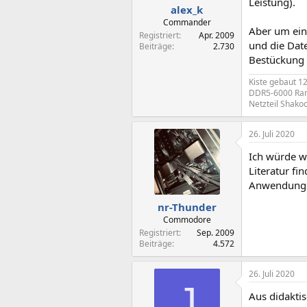
Leistung).
alex_k
Commander
Aber um ein 
Registriert
Apr. 2009
und die Date
Beiträge
2.730
Bestückung 
Kiste gebaut 1
DDR5-6000 Ram 
Netzteil Shako
26. Juli 2020
Ich würde w
Literatur fi
Anwendungsf
nr-Thunder
Commodore
Registriert
Sep. 2009
Beiträge
4.572
26. Juli 2020
J
Aus didakti