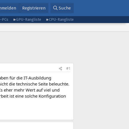
nmelden
Registrieren
Suche
g-PCs
GPU-Rangliste
CPU-Rangliste
#1
aben für die IT-Ausbildung
icht die technische Seite beleuchte.
Cs eher mehr Wert auf viel und
beit ist eine solche Konfiguration