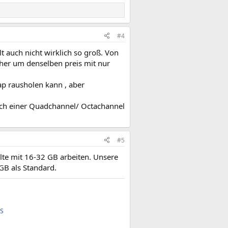
#4
lt auch nicht wirklich so groß. Von
her um denselben preis mit nur
ap rausholen kann , aber
nach einer Quadchannel/ Octachannel
#5
llte mit 16-32 GB arbeiten. Unsere
B als Standard.
FS