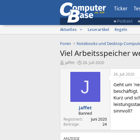
Ticker
Te
Podcast
Aktuelles
Leserartikel
Regeln
Foren
Notebooks und Desktop-Comput
Viel Arbeitsspeicher w
E
E
jaffet
26. Juli 2020
r
r
s
s
26. Juli 2020
t
t
J
Geht um 'ne 
e
e
l
l
beschäftigt.
l
l
Kurz und sc
e
t
leistungssta
jaffet
r
a
sinnvoll?
m
Banned
Registriert
Juni 2020
Beiträge
24