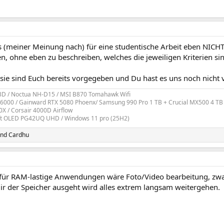
es (meiner Meinung nach) für eine studentische Arbeit eben NICH
en, ohne eben zu beschreiben, welches die jeweiligen Kriterien si
 sie sind Euch bereits vorgegeben und Du hast es uns noch nicht 
3D / Noctua NH-D15 / MSI B870 Tomahawk Wifi
6000 / Gainward RTX 5080 Phoenx/ Samsung 990 Pro 1 TB + Crucial MX500 4 TB
X / Corsair 4000D Airflow
t OLED PG42UQ UHD / Windows 11 pro (25H2)
nd
Cardhu
l für RAM-lastige Anwendungen wäre Foto/Video bearbeitung, zwar
ir der Speicher ausgeht wird alles extrem langsam weitergehen.