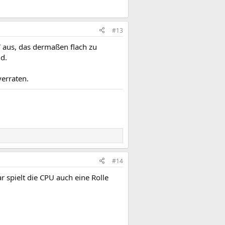
#13
T aus, das dermaßen flach zu
nd.
verraten.
#14
 spielt die CPU auch eine Rolle