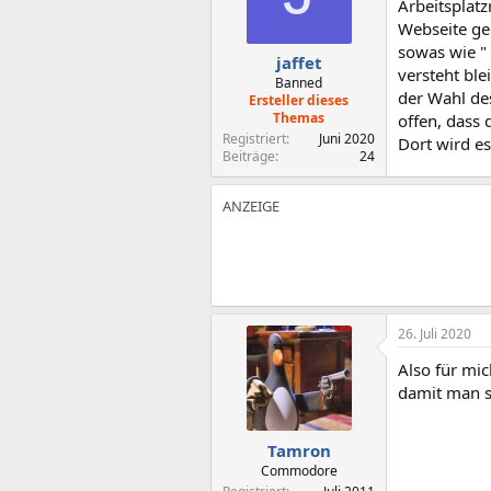
Arbeitsplat
Webseite ge
sowas wie "
jaffet
versteht bl
Banned
der Wahl de
Ersteller dieses
Themas
offen, dass 
Registriert
Juni 2020
Dort wird es
Beiträge
24
26. Juli 2020
Also für mi
damit man s
Tamron
Commodore