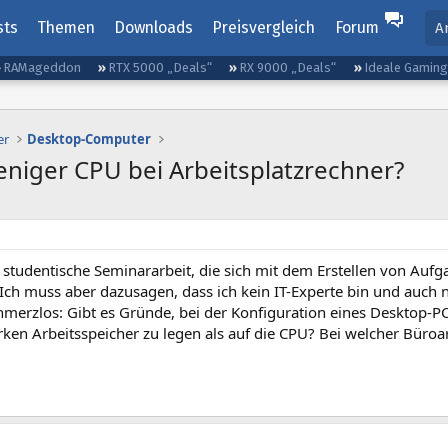
sts
Themen
Downloads
Preisvergleich
Forum
A
RAMageddon
RTX 5000 „Deals“
RX 9000 „Deals“
Ideale Gamin
er
Desktop-Computer
eniger CPU bei Arbeitsplatzrechner?
studentische Seminararbeit, die sich mit dem Erstellen von Aufg
 Ich muss aber dazusagen, dass ich kein IT-Experte bin und auch n
hmerzlos: Gibt es Gründe, bei der Konfiguration eines Desktop-P
rken Arbeitsspeicher zu legen als auf die CPU? Bei welcher Büroar