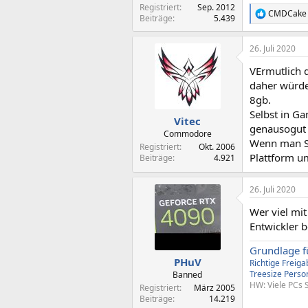
Registriert
Sep. 2012
CMDCake
R
Beiträge
5.439
e
a
26. Juli 2020
k
t
VErmutlich d
i
o
daher würde
n
8gb.
e
Selbst in G
n
Vitec
genausogut 
:
Commodore
Wenn man So
Registriert
Okt. 2006
Plattform u
Beiträge
4.921
26. Juli 2020
Wer viel mit
Entwickler
Grundlage f
PHuV
Richtige Freig
Treesize
Perso
Banned
HW: Viele PCs 
Registriert
März 2005
Beiträge
14.219