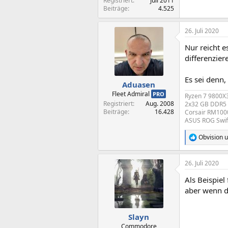
Registriert
Juli 2011
Beiträge
4.525
26. Juli 2020
Nur reicht 
differenzier
Es sei denn,
Aduasen
Fleet Admiral
PRO
Ryzen 7 9800X
Registriert
Aug. 2008
2x32 GB DDR5 
Beiträge
16.428
Corsair RM1000
ASUS ROG Swif
Obvision
u
R
e
a
26. Juli 2020
k
t
Als Beispie
i
o
aber wenn d
n
e
n
Slayn
:
Commodore