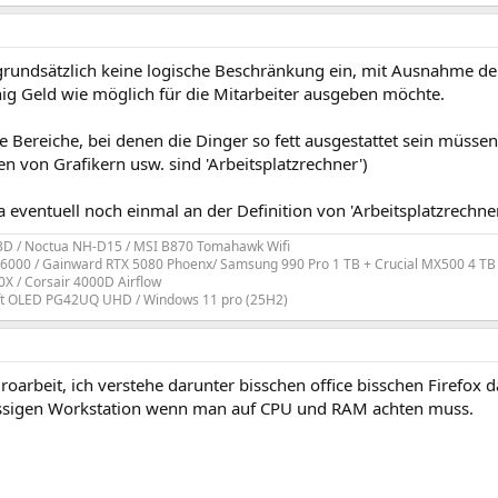
a grundsätzlich keine logische Beschränkung ein, mit Ausnahme d
ig Geld wie möglich für die Mitarbeiter ausgeben möchte.
ge Bereiche, bei denen die Dinger so fett ausgestattet sein müsse
en von Grafikern usw. sind 'Arbeitsplatzrechner')
 eventuell noch einmal an der Definition von 'Arbeitsplatzrechne
3D / Noctua NH-D15 / MSI B870 Tomahawk Wifi
6000 / Gainward RTX 5080 Phoenx/ Samsung 990 Pro 1 TB + Crucial MX500 4 TB
X / Corsair 4000D Airflow
t OLED PG42UQ UHD / Windows 11 pro (25H2)
roarbeit, ich verstehe darunter bisschen office bisschen Firefox d
assigen Workstation wenn man auf CPU und RAM achten muss.