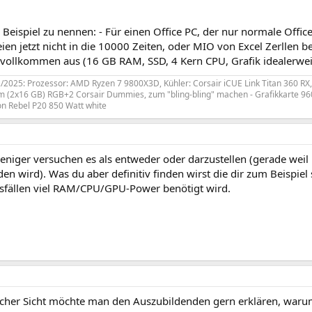
Beispiel zu nennen: - Für einen Office PC, der nur normale Offic
ien jetzt nicht in die 10000 Zeiten, oder MIO von Excel Zerllen bet
vollkommen aus (16 GB RAM, SSD, 4 Kern CPU, Grafik idealerweise
2/2025: Prozessor: AMD Ryzen 7 9800X3D, Kühler: Corsair iCUE Link Titan 360 RX,
(2x16 GB) RGB+2 Corsair Dummies, zum "bling-bling" machen - Grafikkarte 96
on Rebel P20 850 Watt white
eniger versuchen es als entweder oder darzustellen (gerade weil
nden wird). Was du aber definitiv finden wirst die dir zum Beispie
ällen viel RAM/CPU/GPU-Power benötigt wird.
scher Sicht möchte man den Auszubildenden gern erklären, waru