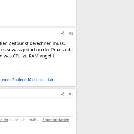
#2
llen Zeitpunkt berechnen muss,
es sowass jedoch in der Praxis gibt
chen was CPU zu RAM angeht.
 einen Bottleneck? (Ja, hast du!)
#3
eller
ein Mindestmaß an
Eigeninitiative