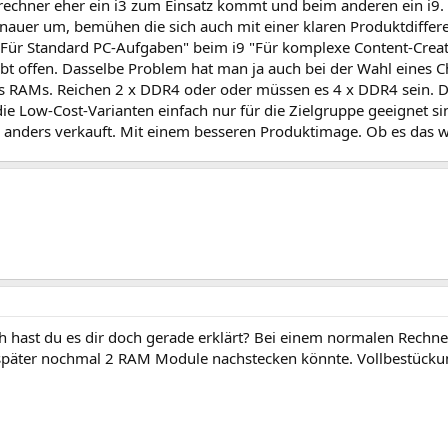
zrechner eher ein i3 zum Einsatz kommt und beim anderen ein i9. 
nauer um, bemühen die sich auch mit einer klaren Produktdiffer
 Für Standard PC-Aufgaben" beim i9 "Für komplexe Content-Crea
eibt offen. Dasselbe Problem hat man ja auch bei der Wahl eines 
s RAMs. Reichen 2 x DDR4 oder oder müssen es 4 x DDR4 sein. Die
die Low-Cost-Varianten einfach nur für die Zielgruppe geeignet si
 anders verkauft. Mit einem besseren Produktimage. Ob es das wir
ch hast du es dir doch gerade erklärt? Bei einem normalen Rec
päter nochmal 2 RAM Module nachstecken könnte. Vollbestück