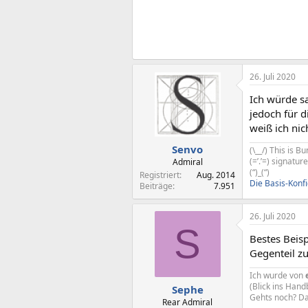
26. Juli 2020
Ich würde s
jedoch für d
weiß ich nic
Senvo
(\__/) This is 
(=’.’=) signatu
Admiral
(“)_(“)
Registriert
Aug. 2014
Die Basis-Konf
Beiträge
7.951
26. Juli 2020
S
Bestes Beisp
Gegenteil z
Ich wurde von
(Blick ins Hand
Sephe
Gehts noch? Da
Rear Admiral