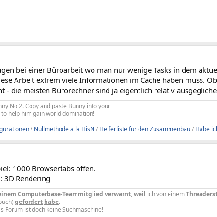
agen bei einer Büroarbeit wo man nur wenige Tasks in dem aktue
iese Arbeit extrem viele Informationen im Cache haben muss. Ob 
ht - die meisten Bürorechner sind ja eigentlich relativ ausgegli
Bunny No 2. Copy and paste Bunny into your
re to help him gain world domination!
igurationen
/
Nullmethode a la HisN
/
Helferliste für den Zusammenbau
/
Habe ich
iel: 1000 Browsertabs offen.
u: 3D Rendering
einem Computerbase-Teammitglied
verwarnt
,
weil
ich von einem
Threaderst
buch)
gefordert
habe
.
s Forum ist doch keine Suchmaschine!