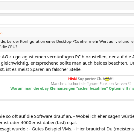
b:
nde, bei der Konfiguration eines Desktop-PCs eher mehr Wert auf viel und le
f die CPU?
 AG zu geizig ist einen vernünftigen PC hinzustellen, der auf die
s gleichwichtig, entsprechend sollte man auch beides beachten. U
t, ist es meist Sparen an falscher Stelle.
HisN
Supporter Club
#1
Manchmal schont die Ignore-Funktion Nerven 💘
Warum man die ebay Kleinanzeigen "sicher bezahlen" Option vllt nic
e so oft auf die Software drauf an. - Wobei ich eher sagen würde 
ist oder 4000er ist dabei (fast) egal.
sagt wurde-: - Gutes Beispiel VMs. - Hier brauichst Du (meistens