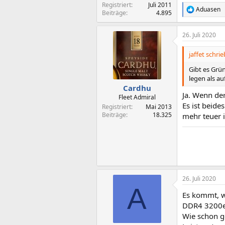
Registriert
Juli 2011
Aduasen
R
Beiträge
4.895
e
a
26. Juli 2020
k
t
i
jaffet schrie
o
n
Gibt es Grü
e
legen als au
n
Cardhu
:
Ja. Wenn der
Fleet Admiral
Es ist beide
Registriert
Mai 2013
Beiträge
18.325
mehr teuer is
26. Juli 2020
A
Es kommt, wi
DDR4 3200er 
Wie schon ge