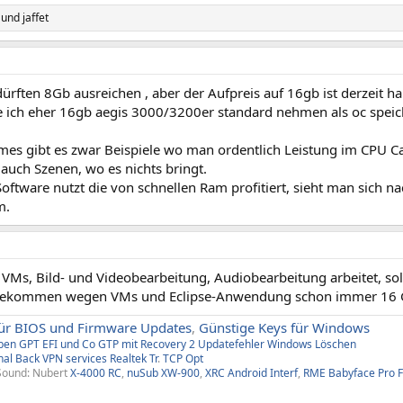
und
jaffet
ürften 8Gb ausreichen , aber der Aufpreis auf 16gb ist derzeit ha
 ich eher 16gb aegis 3000/3200er standard nehmen als oc speic
ames gibt es zwar Beispiele wo man ordentlich Leistung im CPU C
auch Szenen, wo es nichts bringt.
ftware nutzt die von schnellen Ram profitiert, sieht man sich 
m.
 VMs, Bild- und Videobearbeitung, Audiobearbeitung arbeitet, so
 bekommen wegen VMs und Eclipse-Anwendung schon immer 16 G
ür BIOS und Firmware Updates
,
Günstige Keys für Windows
aben
GPT EFI und Co
GTP mit Recovery
2
Updatefehler Windows
Löschen
nal Back
VPN services
Realtek Tr
.
TCP Opt
Sound: Nubert
X-4000 RC
,
nuSub XW-900
,
XRC Android Interf
,
RME Babyface Pro 