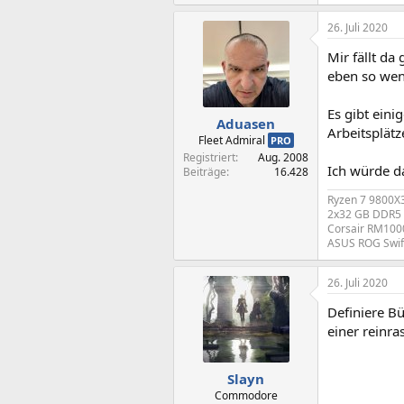
26. Juli 2020
Mir fällt d
eben so wen
Es gibt eini
Aduasen
Arbeitsplätz
Fleet Admiral
PRO
Registriert
Aug. 2008
Ich würde da
Beiträge
16.428
Ryzen 7 9800X
2x32 GB DDR5 
Corsair RM1000
ASUS ROG Swif
26. Juli 2020
Definiere Bü
einer reinr
Slayn
Commodore