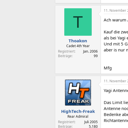
11. November 
T
Ach warum 
Kauf die zw
als bei Yagi
Thoakon
Und mit 5 G
Cadet 4th Year
aber is nur
Registriert
Jan. 2006
Beiträge
99
Mfg
11. November 
Yagi Antenne
Das Limit l
Antenne noc
HighTech-Freak
Bedenke aber
Rear Admiral
Richtantenn
Registriert
Juli 2005
Beiträge
5.180