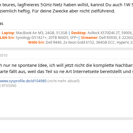
 teures, lagfreieres 5GHz-Netz haben willst, kannst Du auch 1W 
iemlich heftig. Für deine Zwecke aber nicht zielführend.
as
Laptop:
MacBook Air M3, 24GB, 512GB
|
Desktop:
AsRock X570D4I-2T, 5900X
LAN-Srv:
Synology DS1821+, 20TB RAID5, SFP+
|
Streamer:
Dell R3930, E-2226
WAN-Srv:
Dell R440, 2x Xeon Gold 6152, 384GB ECC, HyperV, 2
2010
nur ne spontane Idee, ich will jetzt nicht die komplette Nachbar
rte fällt aus, weil das Teil so ne Art Internetseite bereitstellt und
//www.sysprofile.de/id104980
(nicht mehr aktuell)
0K RTX5090