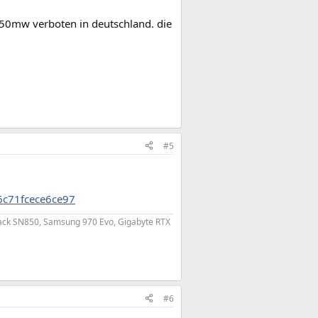
 150mw verboten in deutschland. die
#5
6c71fcece6ce97
ack SN850, Samsung 970 Evo, Gigabyte RTX
#6