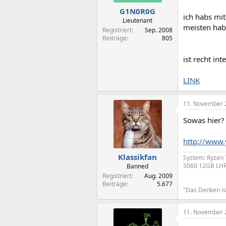
G1N0R0G
ich habs mi
Lieutenant
meisten ha
Registriert
Sep. 2008
Beiträge
805
ist recht in
LINK
11. November 
Sowas hier?
http://www.
Klassikfan
System: Ryzen
3060 12GB LHR
Banned
Registriert
Aug. 2009
Beiträge
5.677
"Das Denken ist
11. November 