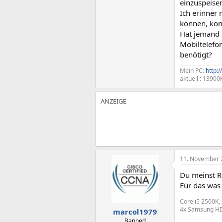
einzuspeise
Ich erinner
können, konn
Hat jemand 
Mobiltelefo
benötigt?
Mein PC:
http:
aktuell : 1390
11. November 
Du meinst R
Für das was 
Core i5 2500K,
4x Samsung HD
marcol1979
Banned