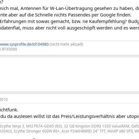
n?
 mich mal, Antennen für W-Lan-Übertragung gesehen zu haben, d
te aber auf die Schnelle nichts Passendes per Google finden.
Erfahrungen mit sowas gemacht, bzw. ne Kaufempfehlung? Budget
ndatenflat, muss aber nicht voll ausgeschöpft werden und es wer
//www.sysprofile.de/id104980
(nicht mehr aktuell)
0K RTX5090
2010
ichtfunk.
du da auslesen willst ist das Preis/Leistungsverhältnis aber utopi
 Scythe Ninja 3, MSI P67A-GD65 (B3), 32 GB Kingston DDR3 1333 ValueRAM, Ge
204UI, Scythe Stronger 600W 80+, Acer P246HBMID 24" TFT, WinXP x86 SP3, Wi