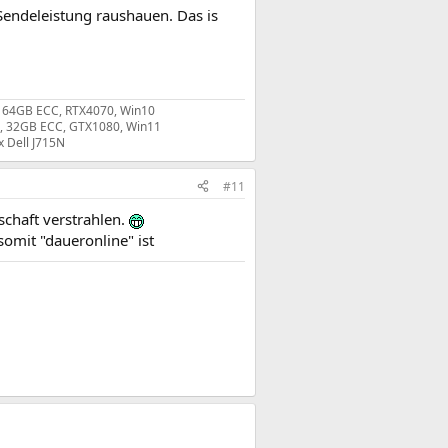
Sendeleistung raushauen. Das is
, 64GB ECC, RTX4070, Win10
G, 32GB ECC, GTX1080, Win11
x Dell J715N
#11
schaft verstrahlen.
 somit "daueronline" ist