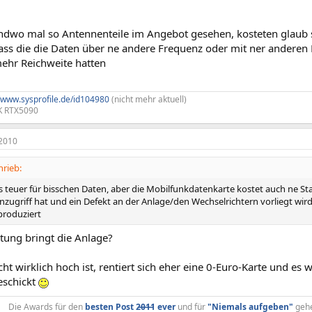
endwo mal so Antennenteile im Angebot gesehen, kosteten glaub 
dass die die Daten über ne andere Frequenz oder mit ner andere
hr Reichweite hatten
//www.sysprofile.de/id104980
(nicht mehr aktuell)
0K RTX5090
2010
rieb:
das teuer für bisschen Daten, aber die Mobilfunkdatenkarte kostet auch ne
zugriff hat und ein Defekt an der Anlage/den Wechselrichtern vorliegt wirds
produziert
stung bringt die Anlage?
ht wirklich hoch ist, rentiert sich eher eine 0-Euro-Karte und es 
eschickt
Die Awards für den
besten Post 2̶0̶1̶1 ever
und für
"Niemals aufgeben"
geh