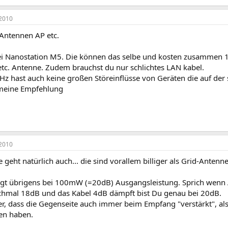
2010
Antennen AP etc.
ei Nanostation M5. Die können das selbe und kosten zusammen 18
 etc. Antenne. Zudem brauchst du nur schlichtes LAN kabel.
Hz hast auch keine großen Störeinflüsse von Geräten die auf der 
 meine Empfehlung
2010
 geht natürlich auch... die sind vorallem billiger als Grid-Antenn
iegt übrigens bei 100mW (=20dB) Ausgangsleistung. Sprich wenn A
hmal 18dB und das Kabel 4dB dämpft bist Du genau bei 20dB.
, dass die Gegenseite auch immer beim Empfang "verstärkt", also
en haben.