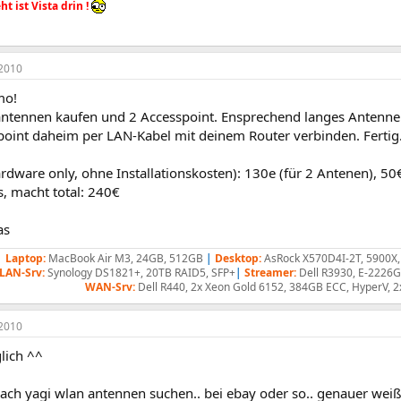
t ist Vista drin !
2010
mo!
antennen kaufen und 2 Accesspoint. Ensprechend langes Antenne
oint daheim per LAN-Kabel mit deinem Router verbinden. Fertig. 
ardware only, ohne Installationskosten): 130e (für 2 Antenen), 50
, macht total: 240€
as
Laptop:
MacBook Air M3, 24GB, 512GB
|
Desktop:
AsRock X570D4I-2T, 5900X
LAN-Srv:
Synology DS1821+, 20TB RAID5, SFP+
|
Streamer:
Dell R3930, E-2226
WAN-Srv:
Dell R440, 2x Xeon Gold 6152, 384GB ECC, HyperV, 2
2010
glich ^^
ch yagi wlan antennen suchen.. bei ebay oder so.. genauer weiß 