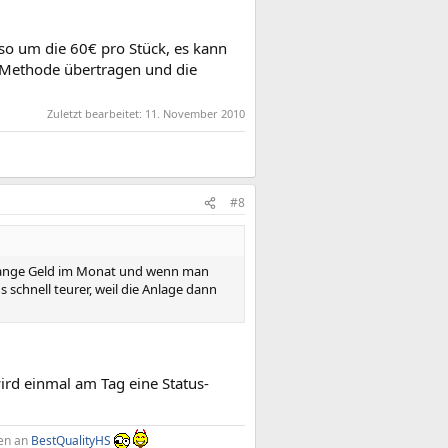
so um die 60€ pro Stück, es kann
n Methode übertragen und die
Zuletzt bearbeitet:
11. November 2010
#8
 Stange Geld im Monat und wenn man
 schnell teurer, weil die Anlage dann
wird einmal am Tag eine Status-
en an
BestQualityHS