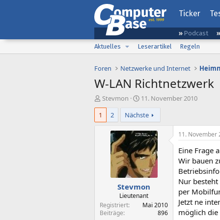
Ticker
Te
Podcast
Aktuelles
Leserartikel
Regeln
Foren
Netzwerke und Internet
Heimn
W-LAN Richtnetzwerk
E
E
Stevmon
11. November 2010
r
r
1
2
Nächste
s
s
t
t
e
e
11. November 
l
l
Eine Frage a
l
l
e
t
Wir bauen zu
r
a
Betriebsinfo
m
Nur besteht
Stevmon
per Mobilfu
Lieutenant
Jetzt ne int
Registriert
Mai 2010
möglich die
Beiträge
896