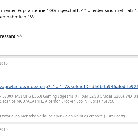
t meiner 9dpi antenne 100m geschafft ^^ .. leider sind mehr als
ben nähmlich 1W
teressant ^^
2010
yagiwlan.de/index.php?cN...1_7&xploidID=d66b4a946afedffe92
 7 5800X, MSI MPG B550I Gaming Edge (mITX), RAM 32GB Crucial (3200), WD_Bl
, Toshiba MG07ACA14TE, Alpenfön Brocken Eco, NT Corsair SF750
 zwar allen Menschen erlaubt, aber vielen bleibt es erspart" (Curt Goetz)
2010