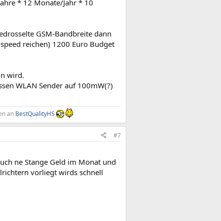
Jahre * 12 Monate/Jahr * 10
e gedrosselte GSM-Bandbreite dann
-speed reichen) 1200 Euro Budget
n wird.
müssen WLAN Sender auf 100mW(?)
en an
BestQualityHS
#7
t auch ne Stange Geld im Monat und
ichtern vorliegt wirds schnell