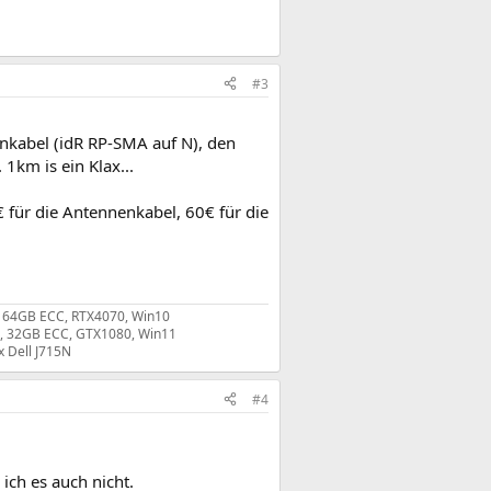
#3
nkabel (idR RP-SMA auf N), den
1km is ein Klax...
€ für die Antennenkabel, 60€ für die
, 64GB ECC, RTX4070, Win10
G, 32GB ECC, GTX1080, Win11
x Dell J715N
#4
ich es auch nicht.