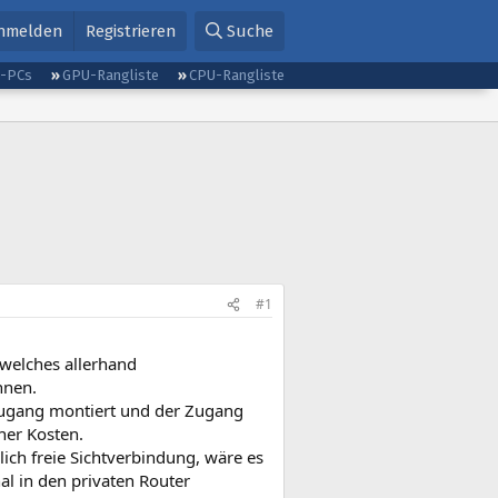
nmelden
Registrieren
Suche
g-PCs
GPU-Rangliste
CPU-Rangliste
#1
 welches allerhand
nnen.
zugang montiert und der Zugang
her Kosten.
lich freie Sichtverbindung, wäre es
al in den privaten Router