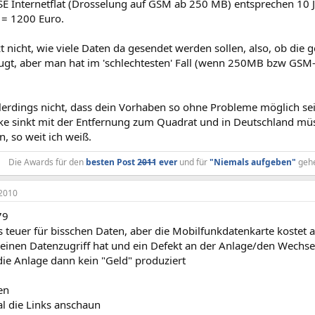
SE Internetflat (Drosselung auf GSM ab 250 MB) entsprechen 10 
= 1200 Euro.
zt nicht, wie viele Daten da gesendet werden sollen, also, ob di
ugt, aber man hat im 'schlechtesten' Fall (wenn 250MB bzw GSM
llerdings nicht, dass dein Vorhaben so ohne Probleme möglich sei
rke sinkt mit der Entfernung zum Quadrat und in Deutschland 
n, so weit ich weiß.
Die Awards für den
besten Post 2̶0̶1̶1 ever
und für
"Niemals aufgeben"
geh
2010
79
as teuer für bisschen Daten, aber die Mobilfunkdatenkarte koste
inen Datenzugriff hat und ein Defekt an der Anlage/den Wechselr
 die Anlage dann kein "Geld" produziert
en
l die Links anschaun