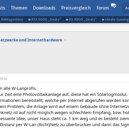
sts
Themen
Downloads
Preisvergleich
Forum
A
RAMageddon
RTX 5000 „Deals“
RX 9000 „Deals“
Ideale Gamin
etzwerke und Internethardware
2010
n alle W-Lanprofis.
r Zeit eine Photovoltaikanlage auf, diese hat ein Solarlogmodul,
rmationen bereitstellt, welche per Internet abgerufen werden kö
 ein Problem, die Anlage wird auf einem Gebäude ohne Internet
nknetz ist auf nicht möglich wegen schlechtem Empfang, bzw. ho
eressante Idee, unser Haus steht ca. 1 km weg und es besteht ziem
 Distanz per W-Lan (Richt)Netz zu überbrücken und dann das Sign