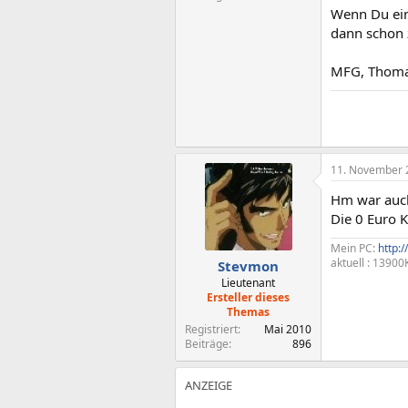
Wenn Du ein
dann schon z
MFG, Thom
11. November 
Hm war auch 
Die 0 Euro Ka
Mein PC:
http:
aktuell : 1390
Stevmon
Lieutenant
Ersteller dieses
Themas
Registriert
Mai 2010
Beiträge
896