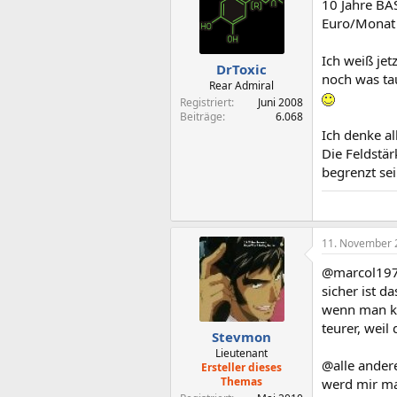
10 Jahre BA
Euro/Monat 
Ich weiß jet
DrToxic
noch was ta
Rear Admiral
Registriert
Juni 2008
Beiträge
6.068
Ich denke a
Die Feldstä
begrenzt sei
11. November 
@marcol19
sicher ist d
wenn man ke
teurer, weil
Stevmon
Lieutenant
@alle ander
Ersteller dieses
Themas
werd mir ma