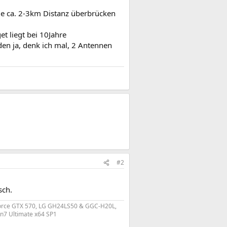
ie ca. 2-3km Distanz überbrücken
 liegt bei 10Jahre
den ja, denk ich mal, 2 Antennen
#2
sch.
force GTX 570, LG GH24LS50 & GGC-H20L,
n7 Ultimate x64 SP1