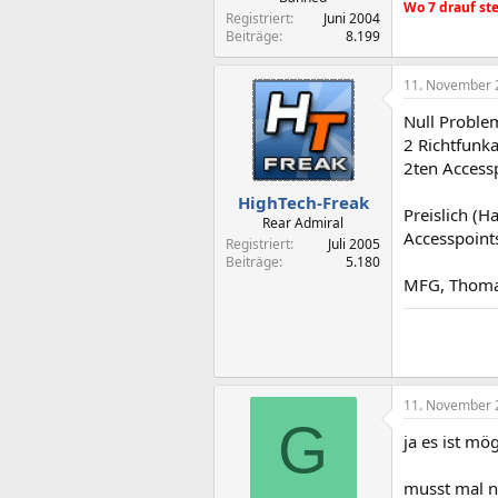
Wo 7 drauf steh
Registriert
Juni 2004
Beiträge
8.199
11. November 
Null Proble
2 Richtfunk
2ten Accessp
HighTech-Freak
Preislich (H
Rear Admiral
Accesspoints
Registriert
Juli 2005
Beiträge
5.180
MFG, Thom
11. November 
G
ja es ist mö
musst mal na