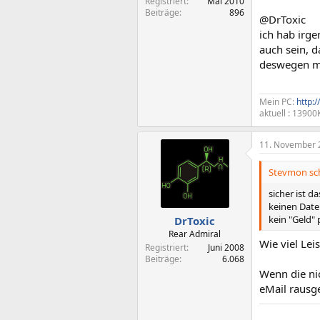
Registriert
Mai 2010
Beiträge
896
@DrToxic
ich hab irg
auch sein, 
deswegen me
Mein PC:
http:
aktuell : 1390
11. November 
Stevmon sch
sicher ist 
keinen Daten
kein "Geld" 
DrToxic
Rear Admiral
Wie viel Lei
Registriert
Juni 2008
Beiträge
6.068
Wenn die nic
eMail rausg