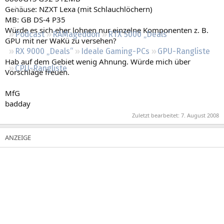
Regeln
Gehäuse: NZXT Lexa (mit Schlauchlöchern)
MB: GB DS-4 P35
Würde es sich eher lohnen nur einzelne Komponenten z. B.
Podcast
RAMageddon
RTX 5000 „Deals“
GPU mit ner WaKü zu versehen?
RX 9000 „Deals“
Ideale Gaming-PCs
GPU-Rangliste
Hab auf dem Gebiet wenig Ahnung. Würde mich über
CPU-Rangliste
Vorschläge freuen.
MfG
badday
Zuletzt bearbeitet:
7. August 2008