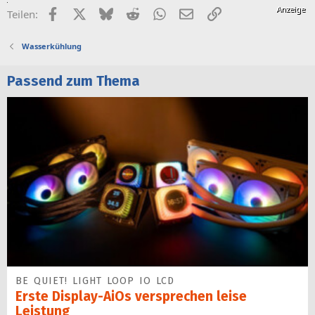
Facebook
X (Twitter)
Bluesky
Reddit
WhatsApp
E-Mail
Link
Teilen:
Wasserkühlung
Passend zum Thema
BE QUIET! LIGHT LOOP IO LCD
Erste Display-AiOs versprechen leise
Leistung