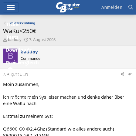
Hauptmenü
Anmelden
Wasserkühlung
Ticker
WaKü<250€
Tests
E
E
badday
7. August 2008
r
r
Downloads
s
s
badday
B
t
t
Commander
e
e
Preisvergleich
l
l
l
l
7. August 2008
#1
Forum
e
t
r
a
Moin zusammen,
Aktuelles
m
ich möchte mein Sys leiser machen und denke daher über
Empfohlene Inhalte
eine WaKü nach.
Neue Beiträge
Erstmal zu meinem Sys:
Neueste Aktivitäten
Q6600 G0 @2,4Ghz (Standard wie alles andere auch)
Leserartikel
8800GTS G92 512MB