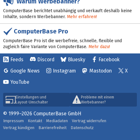
Warum Werbebanner?
ComputerBase berichtet unabhängig und verkauft deshalb keine
Inhalte, sondern Werbebanner.
Mehr erfahren!
ComputerBase Pro
ComputerBase Pro ist die werbefreie, schnelle, flexible und
zugleich faire Variante von ComputerBase.
Mehr dazu!
Feeds
Discord
Bluesky
Facebook
Google News
Instagram
Mastodon
X
YouTube
Einstellungen und
Probleme mit einem
Layout-Umschalter
Werbebanner?
© 1999–2026 ComputerBase GmbH
Impressum
Kontakt
Mediadaten
Vertrag widerrufen
Vertrag kündigen
Barrierefreiheit
Datenschutz