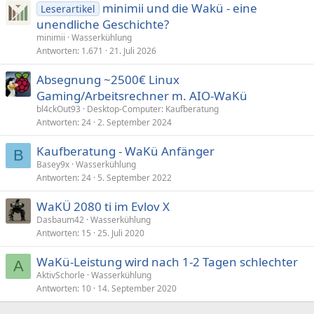
minimii und die Wakü - eine
Leserartikel
unendliche Geschichte?
minimii
Wasserkühlung
Antworten
1.671
21. Juli 2026
Absegnung ~2500€ Linux
Gaming/Arbeitsrechner m. AIO-WaKü
bl4ckOut93
Desktop-Computer: Kaufberatung
Antworten
24
2. September 2024
Kaufberatung - WaKü Anfänger
B
Basey9x
Wasserkühlung
Antworten
24
5. September 2022
WaKÜ 2080 ti im Evlov X
Dasbaum42
Wasserkühlung
Antworten
15
25. Juli 2020
WaKü-Leistung wird nach 1-2 Tagen schlechter
A
AktivSchorle
Wasserkühlung
Antworten
10
14. September 2020