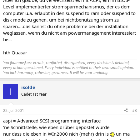
Aber ich glaube, du verwechselst es mit ACPI, ein im BIOS-
Level implementierter stromsparmechanismus, der es dem
computer u.a. erlaubt in den suspend to ram oder suspend to
disk mode zu gehen, um bei nichtbenutzung strom zu
sparen....das kannst du ohne probleme bei der installation
weglassen, wenn du nicht am powermanagement interessiert
bist.
hth Quasar
You [humans] are erratic, conflicted, disorganized, every decision is debated,
every action questioned. Every individual is entitled to their own small opinion.
You lack harmony, cohesion, greatness. It will be your undoing.
isolde
I
Cadet 1st Year
22. Juli 2001
#3
aspi = Advanced SCSI programming interface
'ne Schnittstelle, wie eben drüber gepostet wurde.
nur dass die eben in WIn2000 nich (mehr) drin is
un ma