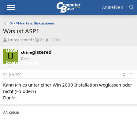
Hauptmenü
Anmelden
Grafikkarten: Diskussionen
Ticker
Was ist ASPI
Tests
E
E
Unregistered
21. Juli 2001
r
r
Downloads
s
s
Unregistered
U
t
t
Gast
e
e
Preisvergleich
l
l
l
l
21. Juli 2001
#1
Forum
e
t
r
a
Kann ich es unter einer Win 2000 Installation weglassen oder
Aktuelles
m
nicht (F5 oder?)
Danke
Empfohlene Inhalte
Neue Beiträge
Neueste Aktivitäten
Leserartikel