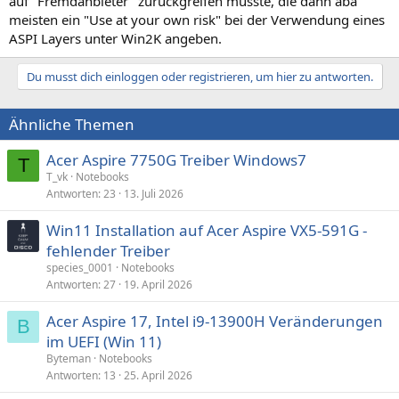
auf "Fremdanbieter" zurückgreifen müsste, die dann aba
meisten ein "Use at your own risk" bei der Verwendung eines
ASPI Layers unter Win2K angeben.
Du musst dich einloggen oder registrieren, um hier zu antworten.
Ähnliche Themen
Acer Aspire 7750G Treiber Windows7
T
T_vk
Notebooks
Antworten
23
13. Juli 2026
Win11 Installation auf Acer Aspire VX5-591G -
fehlender Treiber
species_0001
Notebooks
Antworten
27
19. April 2026
Acer Aspire 17, Intel i9-13900H Veränderungen
B
im UEFI (Win 11)
Byteman
Notebooks
Antworten
13
25. April 2026