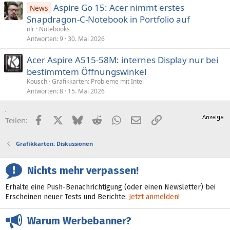
Aspire Go 15: Acer nimmt erstes
News
Snapdragon-C-Notebook in Portfolio auf
nlr
Notebooks
Antworten
9
30. Mai 2026
Acer Aspire A515-58M: internes Display nur bei
bestimmtem Öffnungswinkel
Kousch
Grafikkarten: Probleme mit Intel
Antworten
8
15. Mai 2026
Facebook
X (Twitter)
Bluesky
Reddit
WhatsApp
E-Mail
Link
Teilen:
Grafikkarten: Diskussionen
Nichts mehr verpassen!
Erhalte eine Push-Benachrichtigung (oder einen Newsletter) bei
Erscheinen neuer Tests und Berichte:
Jetzt anmelden!
Warum Werbebanner?