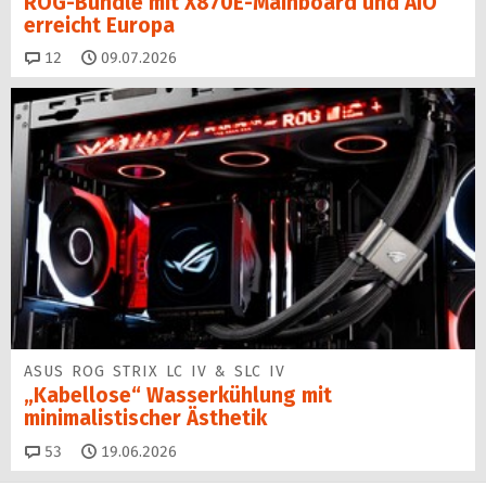
ROG-Bundle mit X870E-Mainboard und AiO
erreicht Europa
Kommentare
12
09.07.2026
ASUS ROG STRIX LC IV & SLC IV
„Kabellose“ Wasserkühlung mit
minimalistischer Ästhetik
Kommentare
53
19.06.2026