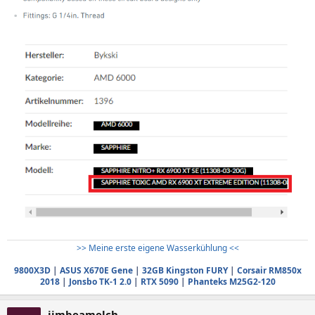
>> Meine erste eigene Wasserkühlung <<
9800X3D
|
ASUS X670E Gene
|
32GB Kingston FURY
|
Corsair RM850x
2018
|
Jonsbo TK-1 2.0
|
RTX 5090
|
Phanteks M25G2-120
jimbeamelch