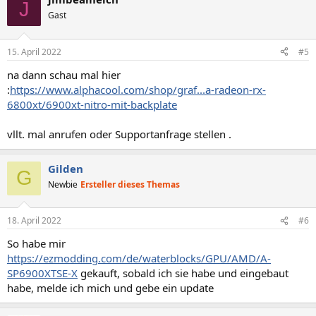
J
Gast
15. April 2022
#5
na dann schau mal hier
:
https://www.alphacool.com/shop/graf...a-radeon-rx-
6800xt/6900xt-nitro-mit-backplate
vllt. mal anrufen oder Supportanfrage stellen .
Gilden
G
Newbie
Ersteller dieses Themas
18. April 2022
#6
So habe mir
https://ezmodding.com/de/waterblocks/GPU/AMD/A-
SP6900XTSE-X
gekauft, sobald ich sie habe und eingebaut
habe, melde ich mich und gebe ein update