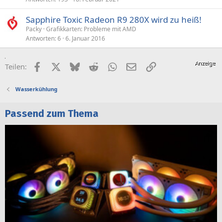
Sapphire Toxic Radeon R9 280X wird zu heiß!
Packy
Grafikkarten: Probleme mit AMD
Antworten
6
6. Januar 2016
Facebook
X (Twitter)
Bluesky
Reddit
WhatsApp
E-Mail
Link
Teilen:
Wasserkühlung
Passend zum Thema