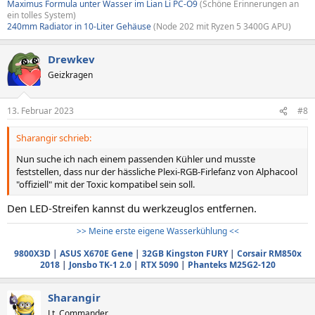
Maximus Formula unter Wasser im Lian Li PC-O9
(Schöne Erinnerungen an
ein tolles System)
240mm Radiator in 10-Liter Gehäuse
(Node 202 mit Ryzen 5 3400G APU)
Drewkev
Geizkragen
13. Februar 2023
#8
Sharangir schrieb:
Nun suche ich nach einem passenden Kühler und musste
feststellen, dass nur der hässliche Plexi-RGB-Firlefanz von Alphacool
"offiziell" mit der Toxic kompatibel sein soll.
Den LED-Streifen kannst du werkzeuglos entfernen.
>> Meine erste eigene Wasserkühlung <<
9800X3D
|
ASUS X670E Gene
|
32GB Kingston FURY
|
Corsair RM850x
2018
|
Jonsbo TK-1 2.0
|
RTX 5090
|
Phanteks M25G2-120
Sharangir
Lt. Commander