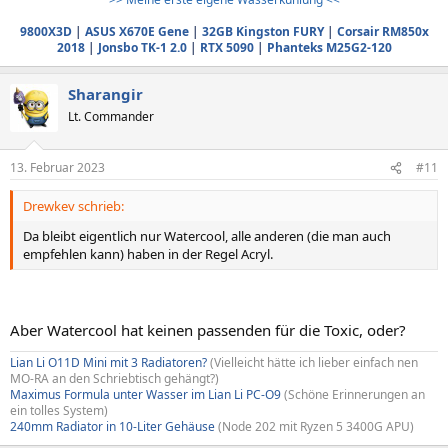
9800X3D
|
ASUS X670E Gene
|
32GB Kingston FURY
|
Corsair RM850x
2018
|
Jonsbo TK-1 2.0
|
RTX 5090
|
Phanteks M25G2-120
Sharangir
Lt. Commander
13. Februar 2023
#11
Drewkev schrieb:
Da bleibt eigentlich nur Watercool, alle anderen (die man auch
empfehlen kann) haben in der Regel Acryl.
Aber Watercool hat keinen passenden für die Toxic, oder?
Lian Li O11D Mini mit 3 Radiatoren?
(Vielleicht hätte ich lieber einfach nen
MO-RA an den Schriebtisch gehängt?)
Maximus Formula unter Wasser im Lian Li PC-O9
(Schöne Erinnerungen an
ein tolles System)
240mm Radiator in 10-Liter Gehäuse
(Node 202 mit Ryzen 5 3400G APU)