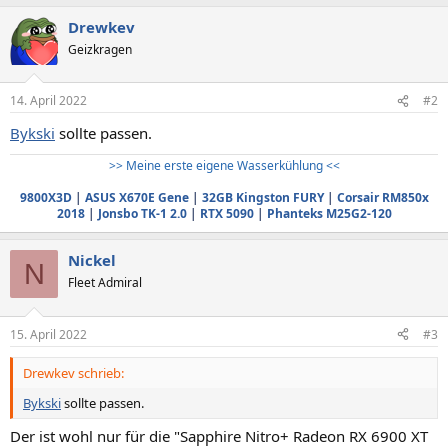
Drewkev
Geizkragen
14. April 2022
#2
Bykski
sollte passen.
>> Meine erste eigene Wasserkühlung <<
9800X3D
|
ASUS X670E Gene
|
32GB Kingston FURY
|
Corsair RM850x
2018
|
Jonsbo TK-1 2.0
|
RTX 5090
|
Phanteks M25G2-120
Nickel
N
Fleet Admiral
15. April 2022
#3
Drewkev schrieb:
Bykski
sollte passen.
Der ist wohl nur für die "Sapphire Nitro+ Radeon RX 6900 XT