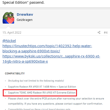
Special Edition" passend.
Drewkev
Geizkragen
15. April 2022
#4
@Nickel
https://linustechtips.com/topic/1402392-help-water-
blocking-a-sapphire-6900xt-toxic/
https://www.bykski.us/collections/r...sapphire-rx-6900-xt-
16gb-nitro-a-sp6900xtse-x