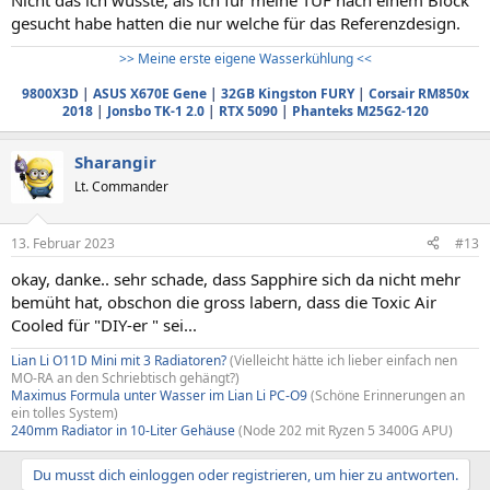
Nicht das ich wüsste, als ich für meine TUF nach einem Block
gesucht habe hatten die nur welche für das Referenzdesign.
>> Meine erste eigene Wasserkühlung <<
9800X3D
|
ASUS X670E Gene
|
32GB Kingston FURY
|
Corsair RM850x
2018
|
Jonsbo TK-1 2.0
|
RTX 5090
|
Phanteks M25G2-120
Sharangir
Lt. Commander
13. Februar 2023
#13
okay, danke.. sehr schade, dass Sapphire sich da nicht mehr
bemüht hat, obschon die gross labern, dass die Toxic Air
Cooled für "DIY-er " sei...
Lian Li O11D Mini mit 3 Radiatoren?
(Vielleicht hätte ich lieber einfach nen
MO-RA an den Schriebtisch gehängt?)
Maximus Formula unter Wasser im Lian Li PC-O9
(Schöne Erinnerungen an
ein tolles System)
240mm Radiator in 10-Liter Gehäuse
(Node 202 mit Ryzen 5 3400G APU)
Du musst dich einloggen oder registrieren, um hier zu antworten.