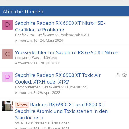
Ähnliche Themen
Sapphire Radeon RX 6900 XT Nitro+ SE -
D
Grafikkarte Probleme
DeafYakuza
Grafikkarten: Probleme mit AMD
Antworten
10
24. März 2024
Wasserkühler für Sapphire RX 6750 XT Nitro+
C
coolwork
Wasserkühlung
Antworten
11
20. Juli 2022
G
F
Sapphire Radeon RX 6900 XT Toxic Air
D
e
r
Cooled, XTXH oder XTX?
s
a
DoctorZitterbar
Grafikkarten: Kaufberatung
p
g
Antworten
8
29. April 2022
e
e
Radeon RX 6900 XT und 6800 XT:
r
News
Sapphire Atomic und Toxic stehen in den
r
t
Startlöchern
SVΞN
Grafikkarten: Diskussionen
Antworten
193
18. Februar 2021