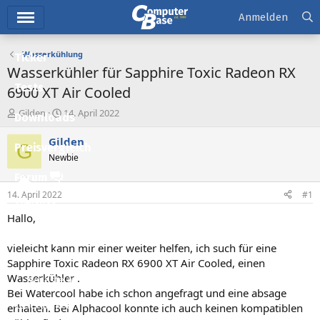
Hauptmenü
Anmelden
Wasserkühlung
Ticker
Wasserkühler für Sapphire Toxic Radeon RX
Tests
6900 XT Air Cooled
E
E
Gilden
14. April 2022
Downloads
r
r
s
s
Gilden
G
Preisvergleich
t
t
Newbie
e
e
l
l
Forum
l
l
14. April 2022
#1
e
t
Aktuelles
r
a
Hallo,
m
Empfohlene Inhalte
vieleicht kann mir einer weiter helfen, ich such für eine
Neue Beiträge
Sapphire Toxic Radeon RX 6900 XT Air Cooled, einen
Wasserkühler .
Neueste Aktivitäten
Bei Watercool habe ich schon angefragt und eine absage
Leserartikel
erhalten. Bei Alphacool konnte ich auch keinen kompatiblen