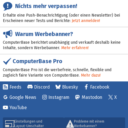
Nichts mehr verpassen!
Erhalte eine Push-Benachrichtigung (oder einen Newsletter) bei
Erscheinen neuer Tests und Berichte:
Jetzt anmelden!
Warum Werbebanner?
ComputerBase berichtet unabhängig und verkauft deshalb keine
Inhalte, sondern Werbebanner.
Mehr erfahren!
ComputerBase Pro
ComputerBase Pro ist die werbefreie, schnelle, flexible und
zugleich faire Variante von ComputerBase.
Mehr dazu!
Feeds
Discord
Bluesky
Facebook
Google News
Instagram
Mastodon
X
YouTube
Einstellungen und
Probleme mit einem
Layout-Umschalter
Werbebanner?