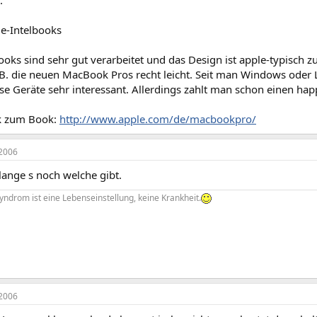
.
le-Intelbooks
oks sind sehr gut verarbeitet und das Design ist apple-typisch 
.B. die neuen MacBook Pros recht leicht. Seit man Windows oder L
ese Geräte sehr interessant. Allerdings zahlt man schon einen hap
nk zum Book:
http://www.apple.com/de/macbookpro/
2006
lange s noch welche gibt.
ndrom ist eine Lebenseinstellung, keine Krankheit.
2006