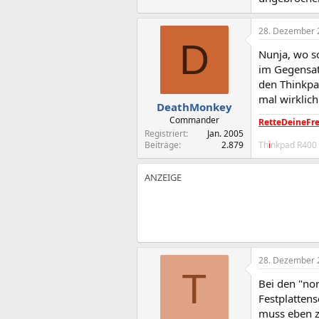
28. Dezember 
D
Nunja, wo s
im Gegensat
den Thinkpad
mal wirklich
DeathMonkey
Commander
RetteDeineFre
Registriert
Jan. 2005
Beiträge
2.879
Th
i
nkpad R400
28. Dezember 
T
Bei den "nor
Festplattens
muss eben z