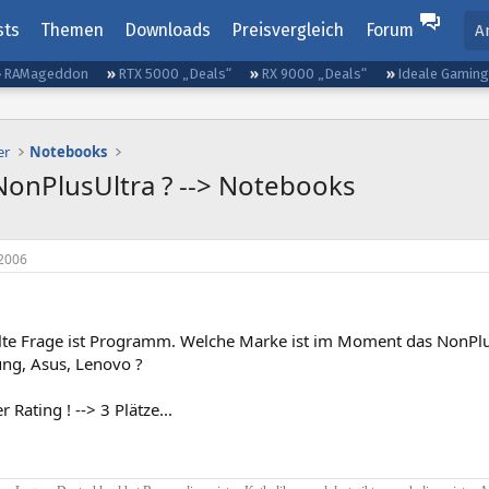
sts
Themen
Downloads
Preisvergleich
Forum
A
RAMageddon
RTX 5000 „Deals“
RX 9000 „Deals“
Ideale Gamin
er
Notebooks
NonPlusUltra ? --> Notebooks
2006
lte Frage ist Programm. Welche Marke ist im Moment das NonPlus
ng, Asus, Lenovo ?
 Rating ! --> 3 Plätze...