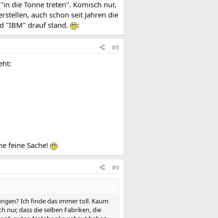
"in die Tonne treten". Komisch nur,
stellen, auch schon seit Jahren die
nd "IBM" drauf stand.
:
#8
eht:
ne feine Sache!
#9
ungen? Ich finde das immer toll. Kaum
h nur, dass die selben Fabriken, die