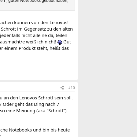
lten", guten Notebooks gebaut haben,
machen können von den Lenovos!
 Schrott im Gegensatz zu den alten
denfalls nicht alleine da, teilen
 ausmacht/e weiß ich nicht!
Gut
er einem Produkt steht, heißt das
#10
au an den Lenovos Schrott sein soll.
? Oder geht das Ding nach 7
o eine Meinung (aka "Schrott")
liche Notebooks und bin bis heute
.