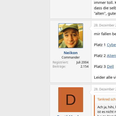
immer toll. 
dass die se
"alten", gu
28. Dezember 
mir fallen b
Platz 1
Cybe
Neikon
Platz 2
Alie
Commander
Registriert
Juli 2004
Platz 3
Dell
Beiträge
2.154
Leider alle v
28. Dezember 
D
Tankred sch
Ach ja, hih
ist es nicht