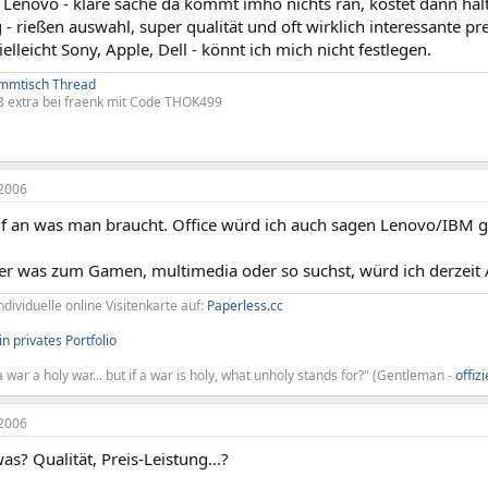
Lenovo - klare sache da kommt imho nichts ran, kostet dann hal
 rießen auswahl, super qualität und oft wirklich interessante pre
elleicht Sony, Apple, Dell - könnt ich mich nicht festlegen.
ammtisch Thread
 extra bei fraenk mit Code THOK499
2006
 an was man braucht. Office würd ich auch sagen Lenovo/IBM
r was zum Gamen, multimedia oder so suchst, würd ich derzeit
ndividuelle online Visitenkarte auf:
Paperless.cc
n privates Portfolio
 war a holy war... but if a war is holy, what unholy stands for?" (Gentleman -
offiz
2006
as? Qualität, Preis-Leistung...?