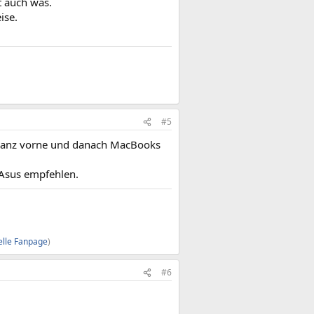
t auch was.
ise.
#5
 ganz vorne und danach MacBooks
 Asus empfehlen.
ielle Fanpage
)
#6