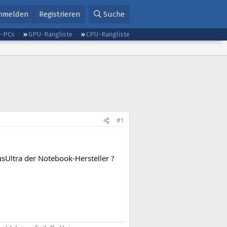
nmelden
Registrieren
Suche
g-PCs
GPU-Rangliste
CPU-Rangliste
#1
Ultra der Notebook-Hersteller ?