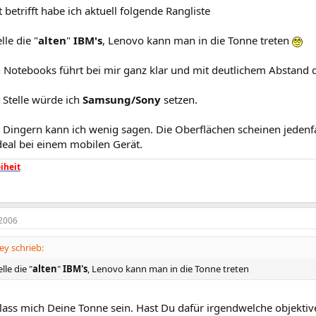
 betrifft habe ich aktuell folgende Rangliste
lle die "
alten
"
IBM's
, Lenovo kann man in die Tonne treten
n Notebooks führt bei mir ganz klar und mit deutlichem Abstand 
e Stelle würde ich
Samsung/Sony
setzen.
Dingern kann ich wenig sagen. Die Oberflächen scheinen jedenfall
deal bei einem mobilen Gerät.
iheit
2006
y schrieb:
lle die "
alten
"
IBM's
, Lenovo kann man in die Tonne treten
, lass mich Deine Tonne sein. Hast Du dafür irgendwelche objekt