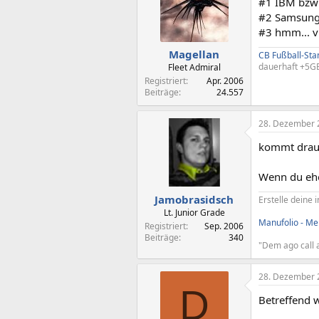
#1 IBM bzw 
#2 Samsung -
#3 hmm... vi
Magellan
CB Fußball-St
dauerhaft +5GB
Fleet Admiral
Registriert
Apr. 2006
Beiträge
24.557
28. Dezember 
kommt drauf
Wenn du ehe
Jamobrasidsch
Erstelle deine i
Lt. Junior Grade
Manufolio - Mei
Registriert
Sep. 2006
Beiträge
340
"Dem ago call a
28. Dezember 
D
Betreffend w