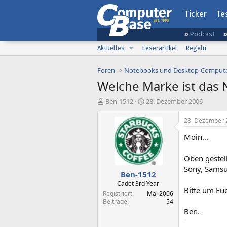
Ticker
Te
Podcast
Aktuelles
Leserartikel
Regeln
Foren
Notebooks und Desktop-Comput
Welche Marke ist das 
E
E
Ben-1512
28. Dezember 2006
r
r
s
s
28. Dezember 
t
t
Moin...
e
e
l
l
l
l
Oben gestel
e
t
Sony, Samsu
Ben-1512
r
a
m
Cadet 3rd Year
Bitte um Euer
Registriert
Mai 2006
Beiträge
54
Ben.