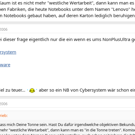
Kaum ist es nicht mehr "westliche Wertarbeit", dann kann man es 
lben Fabriken, die heute Notebooks unter dem Namen "Lenovo" her
ten Notebooks gebaut haben, auf deren Karton lediglich beruhige
2006
ei dieser frage eigentlich nur die ein wenn es ums NonPlusUltra g
rsystem
nware
iel zu teuer...
aber so ein NB von Cybersystem wär schon ei
2006
rieb:
i, lass mich Deine Tonne sein. Hast Du dafür irgendwelche objektiven Bekund
 mehr "westliche Wertarbeit", dann kann man es "in die Tonne treten". Komisc