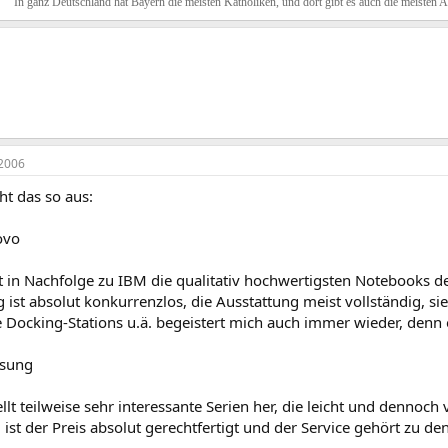
In ganz Deutschland hat Bayern die meisten Katholiken, und dort gibt es auch die meisten 
2006
ht das so aus:
ovo
t in Nachfolge zu IBM die qualitativ hochwertigsten Notebooks d
 ist absolut konkurrenzlos, die Ausstattung meist vollständig, si
Docking-Stations u.ä. begeistert mich auch immer wieder, denn e
msung
lt teilweise sehr interessante Serien her, die leicht und dennoch
ist der Preis absolut gerechtfertigt und der Service gehört zu den