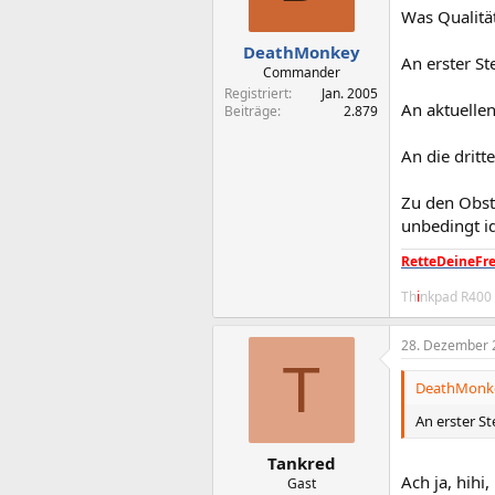
Was Qualität
DeathMonkey
An erster Ste
Commander
Registriert
Jan. 2005
An aktuelle
Beiträge
2.879
An die dritt
Zu den Obst 
unbedingt i
RetteDeineFre
Th
i
nkpad R400
28. Dezember 
T
DeathMonke
An erster Ste
Tankred
Ach ja, hihi
Gast