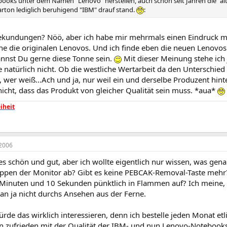
ooks unter dem Namen "Lenovo" herstellen, auch schon seit Jahren die "a
arton lediglich beruhigend "IBM" drauf stand.
:
ekundungen? Nöö, aber ich habe mir mehrmals einen Eindruck 
ne die originalen Lenovos. Und ich finde eben die neuen Lenovos
annst Du gerne diese Tonne sein.
Mit dieser Meinung stehe ich je
 natürlich nicht. Ob die westliche Wertarbeit da den Unterschied
., wer weiß...Ach und ja, nur weil ein und derselbe Produzent hint
icht, dass das Produkt von gleicher Qualität sein muss. *aua*
iheit
2006
lles schön und gut, aber ich wollte eigentlich nur wissen, was gen
Tippen der Monitor ab? Gibt es keine PEBCAK-Removal-Taste mehr
Minuten und 10 Sekunden pünktlich in Flammen auf? Ich meine, s
 ja nicht durchs Ansehen aus der Ferne.
de das wirklich interessieren, denn ich bestelle jeden Monat et
 zufrieden mit der Qualität der IBM- und nun Lenovo-Notebooks