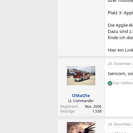
bzw. musste
Platz 3: App
Die Apple-Bo
Dazu sind z
finde ich di
Hier ein Li
28. Dezember 
Gericom, so
Das Helfersy
OMaOle
Lt. Commander
Registriert
Nov. 2006
Beiträge
1.538
28. Dezember 