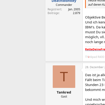
heute Noteb
DeathMonkey
auf deren K
Commander
Registriert
Jan. 2005
Beiträge
2.879
Objektive B
Und ich ken
IBM's. Da k
musst Du sie
möglich, vll
noch lange n
RetteDeineFre
Th
i
nkpad R400
28. Dezember 
T
Das ist ja a
Fällt beim 
Stunden 23 
bekommt man
Tankred
Gast
Und mich wür
ungebrochen