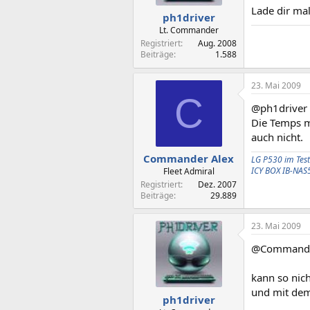
Lade dir mal
ph1driver
Lt. Commander
Registriert
Aug. 2008
Beiträge
1.588
23. Mai 2009
C
@ph1driver
Die Temps m
auch nicht.
Commander Alex
LG P530 im Test
ICY BOX IB-NAS
Fleet Admiral
Registriert
Dez. 2007
Beiträge
29.889
23. Mai 2009
@Commande
kann so nich
und mit dem
ph1driver