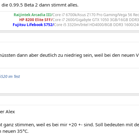
 die 0.99.5 Beta 2 dann stimmt alles.
Raijintek Arcadia III/
Core i7 6700k/Asus Z170 Pro Gaming/Vega 56 R
HP 8200 Elite SFF/
Core i7 2600/Gigabyte GTX 1050 3GB/16GB DDR
Fujitsu Lifebook S752/
Core i5 3320m/Intel HD4000/8GB DDR3 1600/2
üssten dann aber deutlich zu niedrieg sein, weil bei den neuen
5520 im Test
r Alex
t ganz stimmen, weil es bei mir +20 +- sind. Soll bedeuten mit 
 neuen 35°C.