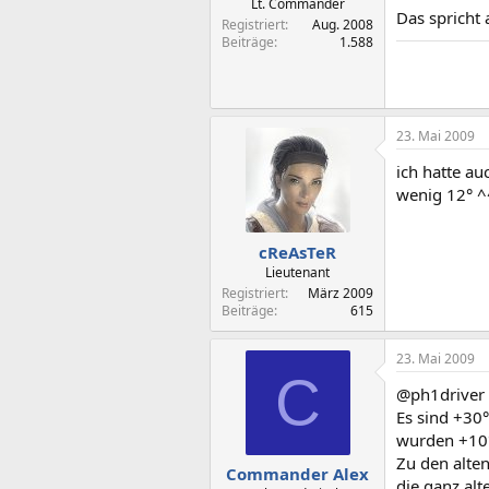
Lt. Commander
Das spricht 
Registriert
Aug. 2008
Beiträge
1.588
23. Mai 2009
ich hatte a
wenig 12° ^^
cReAsTeR
Lieutenant
Registriert
März 2009
Beiträge
615
23. Mai 2009
C
@ph1driver
Es sind +30°
wurden +10°
Zu den alten
Commander Alex
die ganz al