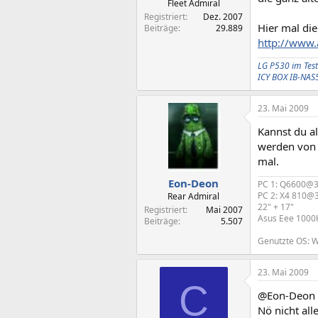
Fleet Admiral
Registriert
Dez. 2007
Hier mal di
Beiträge
29.889
http://www.
LG P530 im Test
ICY BOX IB-NAS
23. Mai 2009
Kannst du al
werden von 
mal.
Eon-Deon
PC 1: Q6600@3G
PC 2: X4 810@
Rear Admiral
22" + 17"
Registriert
Mai 2007
Asus Eee 1000
Beiträge
5.507
Genutzte OS: Wi
23. Mai 2009
C
@Eon-Deon
Nö nicht all