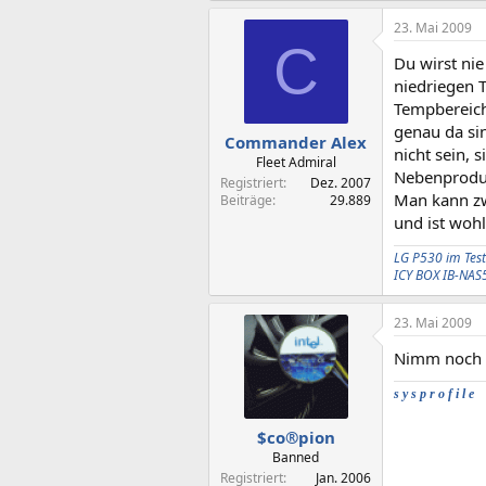
23. Mai 2009
C
Du wirst ni
niedriegen 
Tempbereiche
genau da si
Commander Alex
nicht sein, 
Fleet Admiral
Nebenprodu
Registriert
Dez. 2007
Man kann zw
Beiträge
29.889
und ist woh
LG P530 im Test
ICY BOX IB-NAS
23. Mai 2009
Nimm noch
s y s p r o f i l e
$co®pion
Banned
Registriert
Jan. 2006