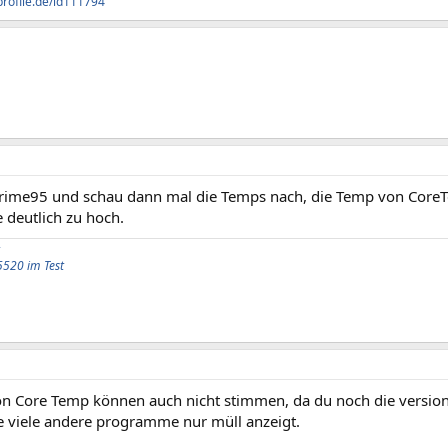
profile.de/id111794
Prime95 und schau dann mal die Temps nach, die Temp von CoreTe
e deutlich zu hoch.
5520 im Test
on Core Temp können auch nicht stimmen, da du noch die version
e viele andere programme nur müll anzeigt.