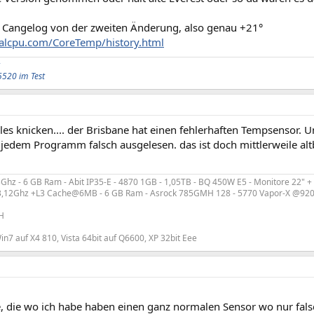
e Cangelog von der zweiten Änderung, also genau +21°
alcpu.com/CoreTemp/history.html
5520 im Test
les knicken.... der Brisbane hat einen fehlerhaften Tempsensor. U
jedem Programm falsch ausgelesen. das ist doch mittlerweile alt
hz - 6 GB Ram - Abit IP35-E - 4870 1GB - 1,05TB - BQ 450W E5 - Monitore 22" +
3,12Ghz +L3 Cache@6MB - 6 GB Ram - Asrock 785GMH 128 - 5770 Vapor-X @920
H
n7 auf X4 810, Vista 64bit auf Q6600, XP 32bit Eee
e, die wo ich habe haben einen ganz normalen Sensor wo nur fals