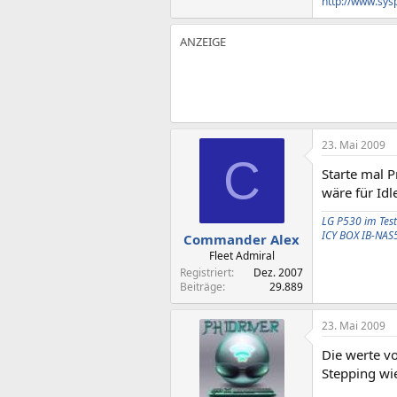
http://www.sys
23. Mai 2009
C
Starte mal 
wäre für Idl
LG P530 im Test
ICY BOX IB-NAS
Commander Alex
Fleet Admiral
Registriert
Dez. 2007
Beiträge
29.889
23. Mai 2009
Die werte v
Stepping wi