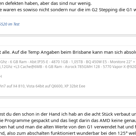
en defekten haben, aber das sind nur wenig.
e waren es sowiso nicht sondern nur die im G2 Stepping die G1 w
5520 im Test
t alle. Auf die Temp Angaben beim Brisbane kann man sich absolu
hz - 6 GB Ram - Abit IP35-E - 4870 1GB - 1,05TB - BQ 450W E5 - Monitore 22" +
3,12Ghz +L3 Cache@6MB - 6 GB Ram - Asrock 785GMH 128 - 5770 Vapor-X @920
H
n7 auf X4 810, Vista 64bit auf Q6600, XP 32bit Eee
est du den schon in der Hand ich hab an die acht Stück verbaut un
ie Programme gespackt und das liegt darin das AMD keine gena
en hat und man die alten Werte von den G1 verwendet hat und fü
nd, also zum abschalten funktioniert wunderbar bei den 125° welc