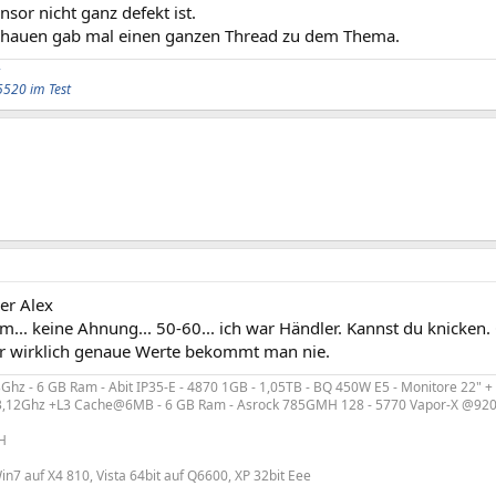
sor nicht ganz defekt ist.
hauen gab mal einen ganzen Thread zu dem Thema.
5520 im Test
r Alex
m... keine Ahnung... 50-60... ich war Händler. Kannst du knicken.
ber wirklich genaue Werte bekommt man nie.
hz - 6 GB Ram - Abit IP35-E - 4870 1GB - 1,05TB - BQ 450W E5 - Monitore 22" +
3,12Ghz +L3 Cache@6MB - 6 GB Ram - Asrock 785GMH 128 - 5770 Vapor-X @920
H
n7 auf X4 810, Vista 64bit auf Q6600, XP 32bit Eee