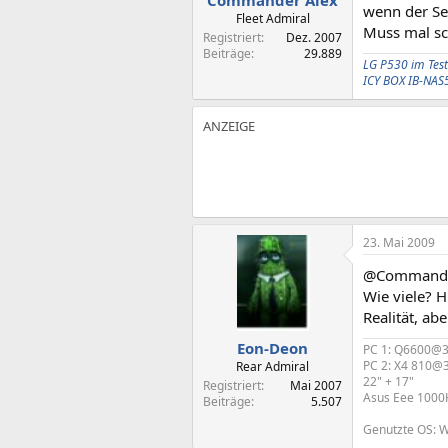
Commander Alex
wenn der Sen
Fleet Admiral
Muss mal sc
Registriert
Dez. 2007
Beiträge
29.889
LG P530 im Test
ICY BOX IB-NAS
23. Mai 2009
@Commande
Wie viele? H
Realität, a
Eon-Deon
PC 1: Q6600@3G
PC 2: X4 810@
Rear Admiral
22" + 17"
Registriert
Mai 2007
Asus Eee 1000
Beiträge
5.507
Genutzte OS: Wi