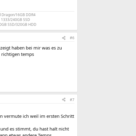
ed Dragon/16GB DDR4
3 1333/240GB SSD
40GB SSD/320GB HDD​
#6
zeigt haben bei mir was es zu
e richtigen temps
#7
on vermute ich weil im ersten Schritt
und es stimmt, du hast halt nicht
 dann etwas andere Temps.