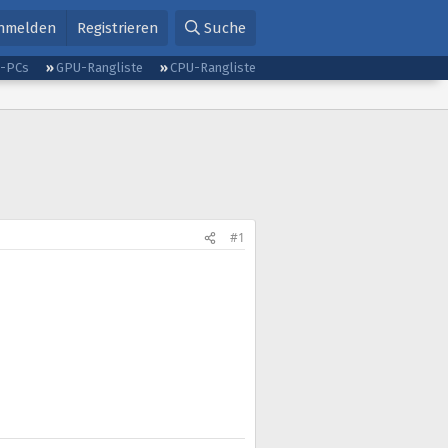
nmelden
Registrieren
Suche
g-PCs
GPU-Rangliste
CPU-Rangliste
#1