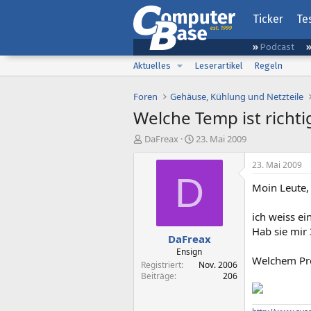
Ticker
Te
Podcast
Aktuelles
Leserartikel
Regeln
Foren
Gehäuse, Kühlung und Netzteile
Welche Temp ist richti
E
E
DaFreax
23. Mai 2009
r
r
s
s
23. Mai 2009
t
t
D
Moin Leute,
e
e
l
l
l
l
ich weiss ei
e
t
Hab sie mir
DaFreax
r
a
m
Ensign
Welchem Pro
Registriert
Nov. 2006
Beiträge
206