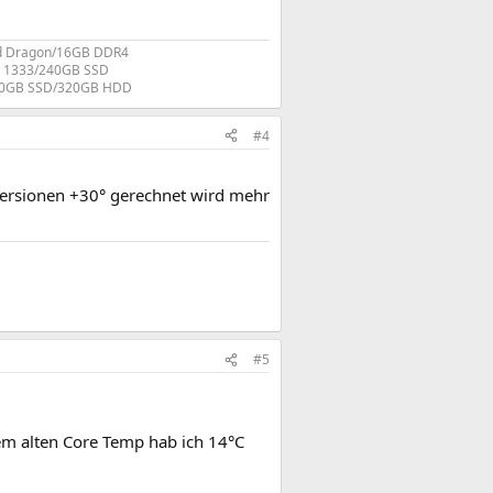
ed Dragon/16GB DDR4
3 1333/240GB SSD
40GB SSD/320GB HDD​
#4
 Versionen +30° gerechnet wird mehr
#5
dem alten Core Temp hab ich 14°C