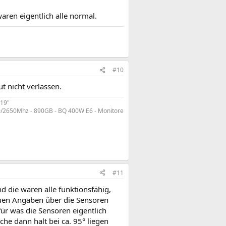
aren eigentlich alle normal.
#10
t nicht verlassen.
 19"
/2650Mhz - 890GB - BQ 400W E6 - Monitore
#11
d die waren alle funktionsfähig,
uen Angaben über die Sensoren
r was die Sensoren eigentlich
he dann halt bei ca. 95° liegen