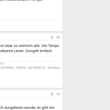
#8
nd zwar so ziemlich alle. Die Temps
bekannt Leute. Googelt einfach
 19"
/2650Mhz - 890GB - BQ 400W E6 - Monitore
#9
ch ausgelesen wurde, es gibt ein