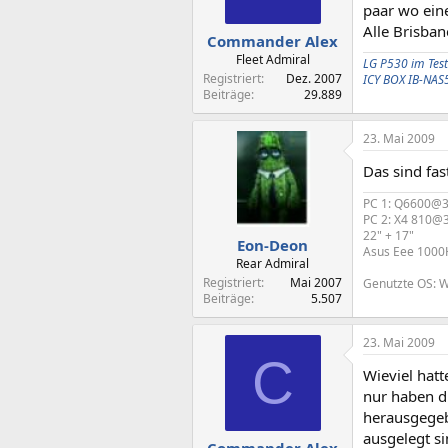
paar wo ein
Alle Brisban
Commander Alex
Fleet Admiral
LG P530 im Test
Registriert
Dez. 2007
ICY BOX IB-NAS
Beiträge
29.889
23. Mai 2009
Das sind fas
PC 1: Q6600@3G
PC 2: X4 810@
22" + 17"
Eon-Deon
Asus Eee 1000
Rear Admiral
Registriert
Mai 2007
Genutzte OS: Wi
Beiträge
5.507
23. Mai 2009
C
Wieviel hatt
nur haben d
herausgegeb
ausgelegt si