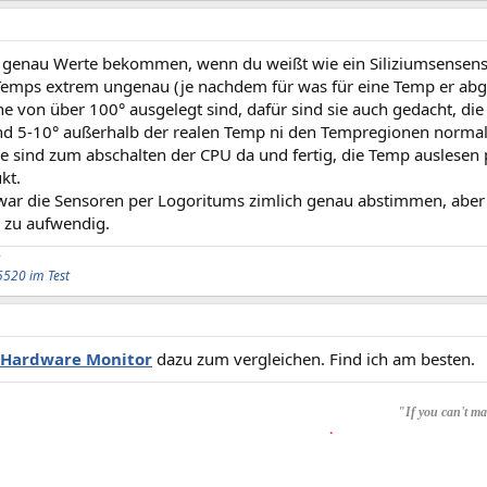
e genau Werte bekommen, wenn du weißt wie ein Siliziumsensensor
Temps extrem ungenau (je nachdem für was für eine Temp er abges
 von über 100° ausgelegt sind, dafür sind sie auch gedacht, die
nd 5-10° außerhalb der realen Temp ni den Tempregionen normal
sie sind zum abschalten der CPU da und fertig, die Temp auslesen p
kt.
ar die Sensoren per Logoritums zimlich genau abstimmen, aber d
l zu aufwendig.
5520 im Test
Hardware Monitor
dazu zum vergleichen. Find ich am besten.
"If you can't mak
.