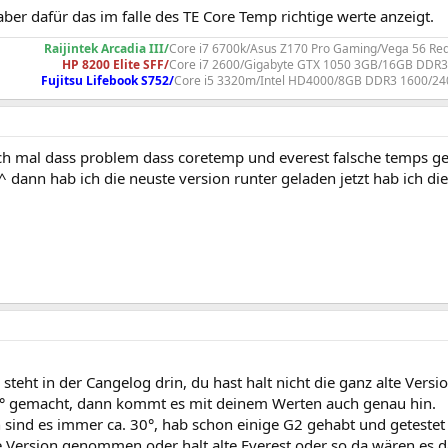
aber dafür das im falle des TE Core Temp richtige werte anzeigt.
Raijintek Arcadia III/
Core i7 6700k/Asus Z170 Pro Gaming/Vega 56 R
HP 8200 Elite SFF/
Core i7 2600/Gigabyte GTX 1050 3GB/16GB DDR
Fujitsu Lifebook S752/
Core i5 3320m/Intel HD4000/8GB DDR3 1600/2
uch mal dass problem dass coretemp und everest falsche temps ge
 dann hab ich die neuste version runter geladen jetzt hab ich di
 steht in der Cangelog drin, du hast halt nicht die ganz alte Versi
 gemacht, dann kommt es mit deinem Werten auch genau hin.
 sind es immer ca. 30°, hab schon einige G2 gehabt und getestet 
te Version genommen oder halt alte Everest oder so da wären es