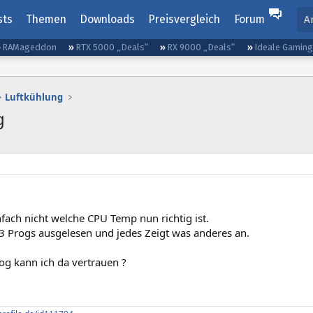
sts
Themen
Downloads
Preisvergleich
Forum
A
RAMageddon
RTX 5000 „Deals“
RX 9000 „Deals“
Ideale Gamin
Luftkühlung
g
nfach nicht welche CPU Temp nun richtig ist.
 3 Progs ausgelesen und jedes Zeigt was anderes an.
g kann ich da vertrauen ?