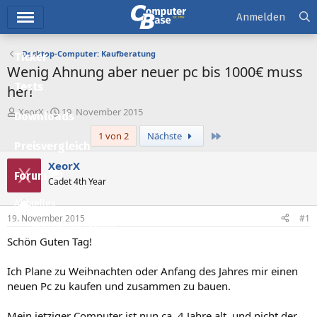
Hauptmenü
Anmelden
Desktop-Computer: Kaufberatung
Ticker
Wenig Ahnung aber neuer pc bis 1000€ muss
Tests
her!
E
E
XeorX
19. November 2015
Downloads
r
r
Letzte
1 von 2
Nächste
s
s
Preisvergleich
t
t
e
e
XeorX
X
l
l
Forum
Cadet 4th Year
l
l
e
t
Aktuelles
r
a
19. November 2015
#1
m
Empfohlene Inhalte
Schön Guten Tag!
Neue Beiträge
Ich Plane zu Weihnachten oder Anfang des Jahres mir einen
Neueste Aktivitäten
neuen Pc zu kaufen und zusammen zu bauen.
Leserartikel
Mein jetziger Computer ist nun ca. 4 Jahre alt, und nicht der