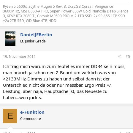
Ryzen 5 5600x, Scythe Mugen 5 Rev. B, 2x32GB Corsair Vengeance
3600MHz, MSI B550-A PRO, Super Flower 850W Gold, Nanoxia Deep Silence
3, KFA2 RTX 2080 Ti, Corsair MP600 PRO M.2 1TB SSD, 2x SP A55 1TB SSD
+2x 2TB SSD, WD Blue 4TB HDD
DanielJEBerlin
Lt. Junior Grade
19. November 2015
#5
Ich frag mich warum zum Teufel es immer DDR4 sein muss,
man brauch ja schon nen Z-Board um wirklich was von
>2133MHz-Dimms zu haben und selbst dann ist der
Unterschied nicht da oder nur messbar. Ergo Preis =/
Leistung, aber naja, Hauptsache ist, das Neueste zu
haben...wen juckts.
e-Funktion
E
Commodore