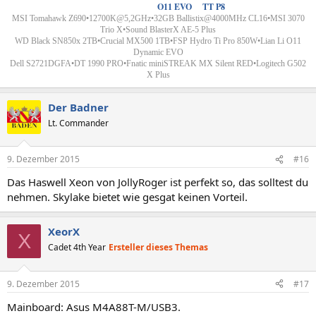
Custom Wakü´s
-
O11 EVO
&
TT P8
MSI Tomahawk Z690•12700K@5,2GHz•32GB Ballistix@4000MHz CL16•MSI 3070
Trio X•Sound BlasterX AE-5 Plus
WD Black SN850x 2TB•Crucial MX500 1TB•FSP Hydro Ti Pro 850W•
Lian Li
O11
Dynamic EVO
Dell S2721DGFA•DT 1990 PRO
•
Fnatic miniSTREAK MX Silent RED•Logitech G502
X Plus
Der Badner
Lt. Commander
9. Dezember 2015
#16
Das Haswell Xeon von JollyRoger ist perfekt so, das solltest du
nehmen. Skylake bietet wie gesgat keinen Vorteil.
XeorX
X
Cadet 4th Year
Ersteller dieses Themas
9. Dezember 2015
#17
Mainboard: Asus M4A88T-M/USB3.