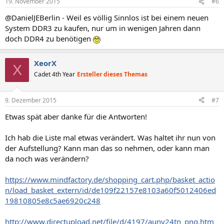
19. November 2015
#6
@DanielJEBerlin - Weil es völlig Sinnlos ist bei einem neuen
System DDR3 zu kaufen, nur um in wenigen Jahren dann
doch DDR4 zu benötigen
XeorX
X
Cadet 4th Year
Ersteller dieses Themas
9. Dezember 2015
#7
Etwas spät aber danke für die Antworten!
Ich hab die Liste mal etwas verändert. Was haltet ihr nun von
der Aufstellung? Kann man das so nehmen, oder kann man
da noch was verändern?
https://www.mindfactory.de/shopping_cart.php/basket_actio
n/load_basket_extern/id/de109f22157e8103a60f5012406ed
19810805e8c5ae6920c248
http://www.directupload.net/file/d/4197/auny24tn_png.htm