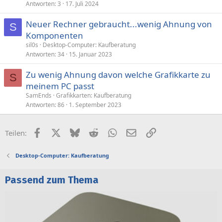
Antworten
3
17. Juli 2024
Neuer Rechner gebraucht...wenig Ahnung von
S
Komponenten
sil0s
Desktop-Computer: Kaufberatung
Antworten
34
15. Januar 2023
Zu wenig Ahnung davon welche Grafikkarte zu
S
meinem PC passt
SamEnds
Grafikkarten: Kaufberatung
Antworten
86
1. September 2023
Facebook
X (Twitter)
Bluesky
Reddit
WhatsApp
E-Mail
Link
Teilen:
Desktop-Computer: Kaufberatung
Passend zum Thema