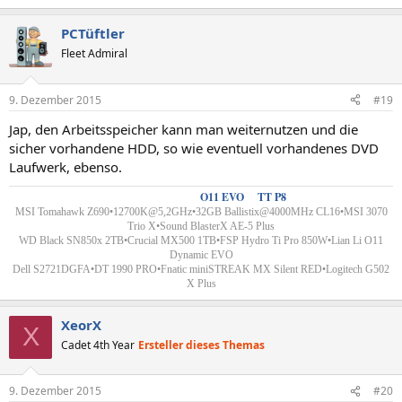
PCTüftler
Fleet Admiral
9. Dezember 2015
#19
Jap, den Arbeitsspeicher kann man weiternutzen und die
sicher vorhandene HDD, so wie eventuell vorhandenes DVD
Laufwerk, ebenso.
Custom Wakü´s
-
O11 EVO
&
TT P8
MSI Tomahawk Z690•12700K@5,2GHz•32GB Ballistix@4000MHz CL16•MSI 3070
Trio X•Sound BlasterX AE-5 Plus
WD Black SN850x 2TB•Crucial MX500 1TB•FSP Hydro Ti Pro 850W•
Lian Li
O11
Dynamic EVO
Dell S2721DGFA•DT 1990 PRO
•
Fnatic miniSTREAK MX Silent RED•Logitech G502
X Plus
XeorX
X
Cadet 4th Year
Ersteller dieses Themas
9. Dezember 2015
#20