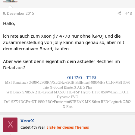
9. Dezember 2015
#13
Hallo,
ich rate auch zum Xeon (i7 4770 nur ohne iGPU) und die
Zusammenstellung von Jolly kann man genau so, aber mit
dem alternativen Board, kaufen.
Aber wie sieht denn eigentlich dein aktueller Rechner im
Detail aus?
Custom Wakü´s
-
O11 EVO
&
TT P8
MSI Tomahawk Z690•12700K@5,2GHz•32GB Ballistix@4000MHz CL16•MSI 3070
Trio X•Sound BlasterX AE-5 Plus
WD Black SN850x 2TB•Crucial MX500 1TB•FSP Hydro Ti Pro 850W•
Lian Li
O11
Dynamic EVO
Dell S2721DGFA•DT 1990 PRO
•
Fnatic miniSTREAK MX Silent RED•Logitech G502
X Plus
XeorX
X
Cadet 4th Year
Ersteller dieses Themas