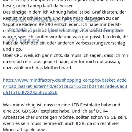
Regeln
beste, mein Laptop läuft da besser.
Das einzige in dem ich Ahnung habe ist bei Grafikkarten, der
Rest ist mir schleierhaft, und habe mich deswegen zu der
Podcast
RAMageddon
RTX 5000 „Deals“
Sapphire Radeon R9 390 entschieden. Ich habe mir bei MF
eine Kaufliste gemacht, wie ich das jetzt erstmal beurteilen
RX 9000 „Deals“
Ideale Gaming-PCs
GPU-Rangliste
würde, was ich kaufen würde und was gut passt. Ich denk, ihr
CPU-Rangliste
habt da noch den ein oder anderen Verbesserungsvorschlag
und Tipp.
Über CPU weiß ich gar nichts, da muss ich sagen, dass ich mir
da einfach ein raus gepickt habe, der für mich gut aussah,
dazu zählt auch das Motherboard.
https://www.mindfactory.de/shopping_cart.php/basket_actio
n/load_basket_extern/id/ecb1c822153c01b0118c7ade60ad3
d61fb1bdf7823a50cdb8c6
Was mir wichtig ist, dass ich eine 1TB Festplatte habe und
eine 250 GB SSD Festplatte habe. Und ich auf DDR4
Arbeitsspeicher umsteigen möchte, sollten schon 16 GB sein,
wenn es sein muss nehme ich auch 8GB, da ich recht viel
Minecraft spiele usw.