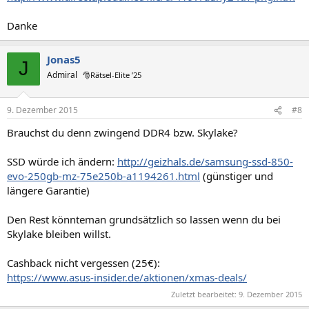
Danke
Jonas5
J
Admiral
🎅Rätsel-Elite ’25
9. Dezember 2015
#8
Brauchst du denn zwingend DDR4 bzw. Skylake?
SSD würde ich ändern:
http://geizhals.de/samsung-ssd-850-
evo-250gb-mz-75e250b-a1194261.html
(günstiger und
längere Garantie)
Den Rest könnteman grundsätzlich so lassen wenn du bei
Skylake bleiben willst.
Cashback nicht vergessen (25€):
https://www.asus-insider.de/aktionen/xmas-deals/
Zuletzt bearbeitet:
9. Dezember 2015