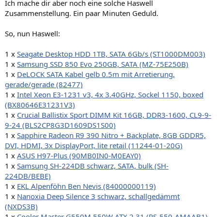
Ich mache dir aber noch eine solche Haswell
Zusammenstellung. Ein paar Minuten Geduld.
So, nun Haswell:
1 x
Seagate Desktop HDD 1TB, SATA 6Gb/s (ST1000DM003)
1 x
Samsung SSD 850 Evo 250GB, SATA (MZ-75E250B)
1 x
DeLOCK SATA Kabel gelb 0.5m mit Arretierung,
gerade/gerade (82477)
1 x
Intel Xeon E3-1231 v3, 4x 3.40GHz, Sockel 1150, boxed
(BX80646E31231V3)
1 x
Crucial Ballistix Sport DIMM Kit 16GB, DDR3-1600, CL9-9-
9-24 (BLS2CP8G3D1609DS1S00)
1 x
Sapphire Radeon R9 390 Nitro + Backplate, 8GB GDDR5,
DVI, HDMI, 3x DisplayPort, lite retail (11244-01-20G)
1 x
ASUS H97-Plus (90MB0IN0-M0EAY0)
1 x
Samsung SH-224DB schwarz, SATA, bulk (SH-
224DB/BEBE)
1 x
EKL Alpenföhn Ben Nevis (84000000119)
1 x
Nanoxia Deep Silence 3 schwarz, schallgedämmt
(NXDS3B)
1 x
Cooler Master G550M 550W ATX 2.31 (RS-550-AMAAB1)