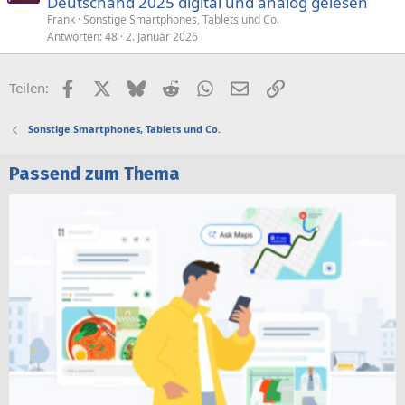
Deutschand 2025 digital und analog gelesen
r
t
Frank
Sonstige Smartphones, Tablets und Co.
Antworten
48
2. Januar 2026
Facebook
X (Twitter)
Bluesky
Reddit
WhatsApp
E-Mail
Link
Teilen:
Sonstige Smartphones, Tablets und Co.
Passend zum Thema