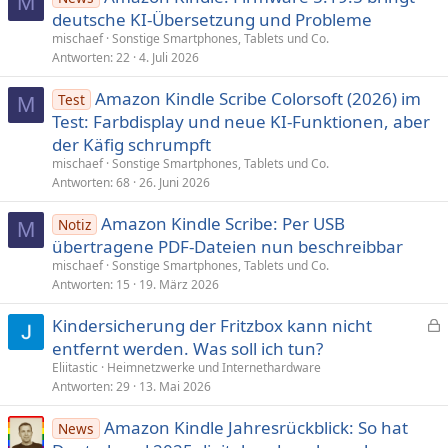
M
n
deutsche KI-Übersetzung und Probleme
:
mischaef
Sonstige Smartphones, Tablets und Co.
Antworten
22
4. Juli 2026
Amazon Kindle Scribe Colorsoft (2026) im
Test
M
Test: Farbdisplay und neue KI-Funktionen, aber
der Käfig schrumpft
mischaef
Sonstige Smartphones, Tablets und Co.
Antworten
68
26. Juni 2026
Amazon Kindle Scribe: Per USB
Notiz
M
übertragene PDF-Dateien nun be­schreibbar
mischaef
Sonstige Smartphones, Tablets und Co.
Antworten
15
19. März 2026
Kindersicherung der Fritzbox kann nicht
e
entfernt werden. Was soll ich tun?
s
Eliitastic
Heimnetzwerke und Internethardware
p
Antworten
29
13. Mai 2026
e
Amazon Kindle Jahresrückblick: So hat
r
News