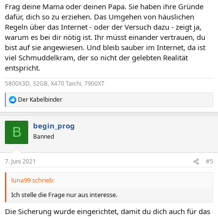
Frag deine Mama oder deinen Papa. Sie haben ihre Gründe
dafür, dich so zu erziehen. Das Umgehen von häuslichen
Regeln über das Internet - oder der Versuch dazu - zeigt ja,
warum es bei dir nötig ist. Ihr müsst einander vertrauen, du
bist auf sie angewiesen. Und bleib sauber im Internet, da ist
viel Schmuddelkram, der so nicht der gelebten Realität
entspricht.
5800X3D, 32GB, X470 Taichi, 7900XT
Der Kabelbinder
R
e
a
begin_prog
k
B
t
Banned
i
o
n
7. Juni 2021
#5
e
n
luna99 schrieb:
:
Ich stelle die Frage nur aus interesse.
Die Sicherung wurde eingerichtet, damit du dich auch für das