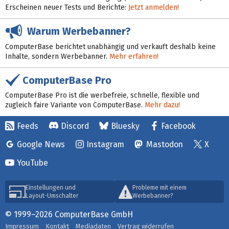
Erscheinen neuer Tests und Berichte:
Jetzt anmelden!
Warum Werbebanner?
ComputerBase berichtet unabhängig und verkauft deshalb keine
Inhalte, sondern Werbebanner.
Mehr erfahren!
ComputerBase Pro
ComputerBase Pro ist die werbefreie, schnelle, flexible und
zugleich faire Variante von ComputerBase.
Mehr dazu!
Feeds
Discord
Bluesky
Facebook
Google News
Instagram
Mastodon
X
YouTube
Einstellungen und
Probleme mit einem
Layout-Umschalter
Werbebanner?
© 1999–2026 ComputerBase GmbH
Impressum
Kontakt
Mediadaten
Vertrag widerrufen