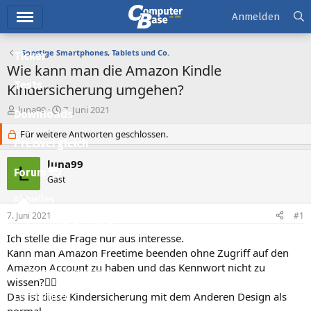
Hauptmenü
Anmelden
Sonstige Smartphones, Tablets und Co.
Ticker
Wie kann man die Amazon Kindle
Tests
Kindersicherung umgehen?
E
E
luna99
7. Juni 2021
Downloads
r
r
s
Für weitere Antworten geschlossen.
s
Preisvergleich
t
t
e
e
luna99
L
l
l
Forum
Gast
l
l
e
t
Aktuelles
r
a
7. Juni 2021
#1
m
Empfohlene Inhalte
Ich stelle die Frage nur aus interesse.
Neue Beiträge
Kann man Amazon Freetime beenden ohne Zugriff auf den
Amazon Account zu haben und das Kennwort nicht zu
Neueste Aktivitäten
wissen?🏴‍☠️
Das ist diese Kindersicherung mit dem Anderen Design als
Leserartikel
normal.