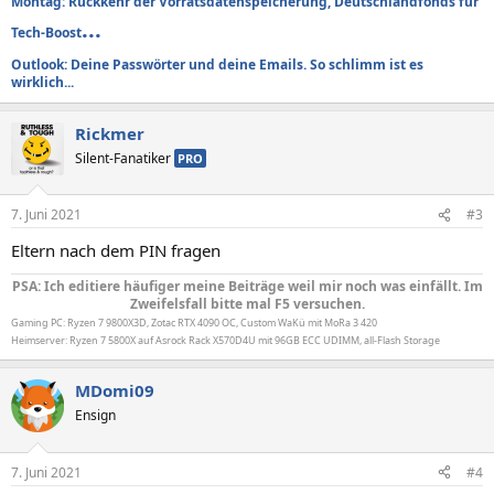
Montag: Rückkehr der Vorratsdatenspeicherung, Deutschlandfonds für
...
Tech-Boost
Outlook: Deine Passwörter und deine Emails. So schlimm ist es
wirklich...
Rickmer
Silent-Fanatiker
PRO
7. Juni 2021
#3
Eltern nach dem PIN fragen
PSA: Ich editiere häufiger meine Beiträge weil mir noch was einfällt. Im
Zweifelsfall bitte mal F5 versuchen.
Gaming PC: Ryzen 7 9800X3D, Zotac RTX 4090 OC, Custom WaKü mit MoRa 3 420
Heimserver: Ryzen 7 5800X auf Asrock Rack X570D4U mit 96GB ECC UDIMM, all-Flash Storage
MDomi09
Ensign
7. Juni 2021
#4