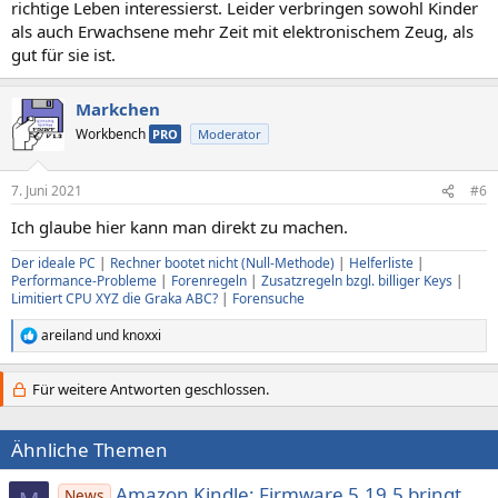
richtige Leben interessierst. Leider verbringen sowohl Kinder
als auch Erwachsene mehr Zeit mit elektronischem Zeug, als
gut für sie ist.
Markchen
Workbench
PRO
Moderator
7. Juni 2021
#6
Ich glaube hier kann man direkt zu machen.
Der ideale PC
|
Rechner bootet nicht (Null-Methode)
|
Helferliste
|
Performance-Probleme
|
Forenregeln
|
Zusatzregeln bzgl. billiger Keys
|
Limitiert CPU XYZ die Graka ABC?
|
Forensuche
areiland
und
knoxxi
R
e
a
Für weitere Antworten geschlossen.
k
t
i
Ähnliche Themen
o
n
e
Amazon Kindle: Firmware 5.19.5 bringt
News