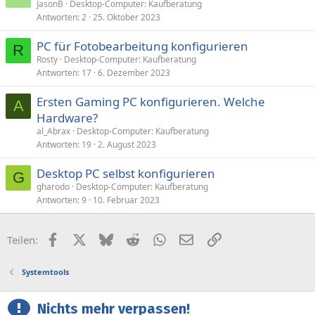
JasonB
Desktop-Computer: Kaufberatung
Antworten
2
25. Oktober 2023
PC für Fotobearbeitung konfigurieren
R
Rosty
Desktop-Computer: Kaufberatung
Antworten
17
6. Dezember 2023
Ersten Gaming PC konfigurieren. Welche
A
Hardware?
al_Abrax
Desktop-Computer: Kaufberatung
Antworten
19
2. August 2023
Desktop PC selbst konfigurieren
G
gharodo
Desktop-Computer: Kaufberatung
Antworten
9
10. Februar 2023
Facebook
X (Twitter)
Bluesky
Reddit
WhatsApp
E-Mail
Link
Teilen:
Systemtools
Nichts mehr verpassen!