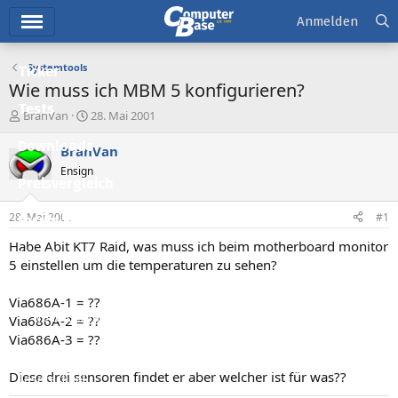
Hauptmenü
Anmelden
Systemtools
Ticker
Wie muss ich MBM 5 konfigurieren?
Tests
E
E
BranVan
28. Mai 2001
r
r
Downloads
s
s
BranVan
t
t
Ensign
e
e
Preisvergleich
l
l
l
l
28. Mai 2001
#1
Forum
e
t
r
a
Habe Abit KT7 Raid, was muss ich beim motherboard monitor
Aktuelles
m
5 einstellen um die temperaturen zu sehen?
Empfohlene Inhalte
Via686A-1 = ??
Neue Beiträge
Via686A-2 = ??
Via686A-3 = ??
Neueste Aktivitäten
Diese drei sensoren findet er aber welcher ist für was??
Leserartikel