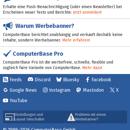
Erhalte eine Push-Benachrichtigung (oder einen Newsletter) bei
Erscheinen neuer Tests und Berichte:
Jetzt anmelden!
Warum Werbebanner?
ComputerBase berichtet unabhängig und verkauft deshalb keine
Inhalte, sondern Werbebanner.
Mehr erfahren!
ComputerBase Pro
ComputerBase Pro ist die werbefreie, schnelle, flexible und
zugleich faire Variante von ComputerBase.
Mehr dazu!
Feeds
Discord
Bluesky
Facebook
Google News
Instagram
Mastodon
X
YouTube
Einstellungen und
Probleme mit einem
Layout-Umschalter
Werbebanner?
© 1999–2026 ComputerBase GmbH