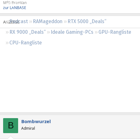
MfG BranVan
Regeln
zur LANBASE
Podcast
RAMageddon
RTX 5000 „Deals“
RX 9000 „Deals“
Ideale Gaming-PCs
GPU-Rangliste
CPU-Rangliste
Bombwurzel
B
Admiral