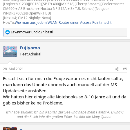
[Logitech X-230][PC160][SP E9 400][MX 518][Cherry Stream][Coolermaster
CM690 + AF Brocken + Noctua NF-S12A + 3x T.B. Silence][Netgear
WNDR3700v2@OpenWRT BB]
[Nexus4; CM12 Nightly; Nova]
HowTo:
Wie man aus jedem WLAN-Router einen Access Point macht
Lawnmower
und
o2r_basti
R
e
a
Fujiyama
k
t
Fleet Admiral
i
o
n
28. Mai 2021
#5
e
n
Es stellt sich für mich die Frage warum es nicht laufen sollte,
:
man kann das Update übrignds auch manuell auf der MS
Updateseite anstoßen.
Wir hatten hier einige alte Notebooks so 8-10 Jahre alt und da
gab es bisher keine Probleme.
Ich habe studiert. Ich bin Kapitän zur See und habe mein Patent A, B und C
und die 6. Ich fahr die großen Pötte. Ich fahr die Mary Queen.