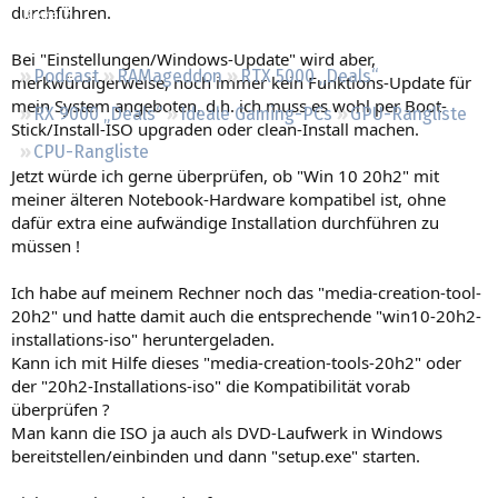
durchführen.
Regeln
Bei "Einstellungen/Windows-Update" wird aber,
Podcast
RAMageddon
RTX 5000 „Deals“
merkwürdigerweise, noch immer kein Funktions-Update für
mein System angeboten, d.h. ich muss es wohl per Boot-
RX 9000 „Deals“
Ideale Gaming-PCs
GPU-Rangliste
Stick/Install-ISO upgraden oder clean-Install machen.
CPU-Rangliste
Jetzt würde ich gerne überprüfen, ob "Win 10 20h2" mit
meiner älteren Notebook-Hardware kompatibel ist, ohne
dafür extra eine aufwändige Installation durchführen zu
müssen !
Ich habe auf meinem Rechner noch das "media-creation-tool-
20h2" und hatte damit auch die entsprechende "win10-20h2-
installations-iso" heruntergeladen.
Kann ich mit Hilfe dieses "media-creation-tools-20h2" oder
der "20h2-Installations-iso" die Kompatibilität vorab
überprüfen ?
Man kann die ISO ja auch als DVD-Laufwerk in Windows
bereitstellen/einbinden und dann "setup.exe" starten.