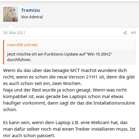
e
a
Tramizu
k
t
Vice Admiral
i
o
n
28. Mai 2021
#9
e
n
marc458 schrieb:
:
Jetzt möchte ich ein Funktions-Update auf "Win 10 20H2"
durchführen.
Wenn du das über das besagte MCT machst wundere dich
nicht, wenn es schon die neue Version 21H1 ist, denn die gibt
es auch schon seit ein, zwei Wochen.
Naja und der Rest wurde ja schon gesagt. Wenn was nicht
kompatibel ist, was gerade bei Laptops schon mal etwas
häufiger vorkommt, dann sagt dir das die Installationsroutine
schon.
Es kann sein, wenn dein Laptop z.B. eine Webcam hat, das
man dafür selber noch mal einen Treiber installieren muss. Ist
mir auch schon passiert.