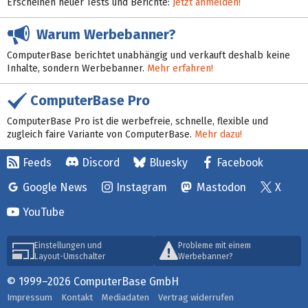
Erscheinen neuer Tests und Berichte:
Jetzt anmelden!
Warum Werbebanner?
ComputerBase berichtet unabhängig und verkauft deshalb keine
Inhalte, sondern Werbebanner.
Mehr erfahren!
ComputerBase Pro
ComputerBase Pro ist die werbefreie, schnelle, flexible und
zugleich faire Variante von ComputerBase.
Mehr dazu!
Feeds
Discord
Bluesky
Facebook
Google News
Instagram
Mastodon
X
YouTube
Einstellungen und
Probleme mit einem
Layout-Umschalter
Werbebanner?
© 1999–2026 ComputerBase GmbH
Impressum
Kontakt
Mediadaten
Vertrag widerrufen