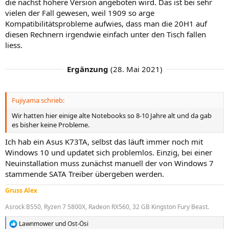
die nächst höhere Version angeboten wird. Das ist bei sehr
vielen der Fall gewesen, weil 1909 so arge
Kompatibilitätsprobleme aufwies, dass man die 20H1 auf
diesen Rechnern irgendwie einfach unter den Tisch fallen
liess.
Ergänzung
(
28. Mai 2021
)
Fujiyama schrieb:
Wir hatten hier einige alte Notebooks so 8-10 Jahre alt und da gab
es bisher keine Probleme.
Ich hab ein Asus K73TA, selbst das läuft immer noch mit
Windows 10 und updatet sich problemlos. Einzig, bei einer
Neuinstallation muss zunächst manuell der von Windows 7
stammende SATA Treiber übergeben werden.
Gruss Alex
Asrock B550, Ryzen 7 5800X, Radeon RX560, 32 GB Kingston Fury Beast.
Lawnmower
und
Ost-Ösi
R