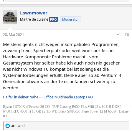
e
a
Lawnmower
k
t
Maître de cuisine
PRO
Moderator
i
o
n
28. Mai 2021
#8
e
n
Meistens gehts nicht wegen inkompatiblen Programmen,
:
zuwenig freier Speicherplatz oder weil eine spezifische
Hardware-Komponente Probleme macht - vom
Gesamtsystem her selber habe ich auch noch nix gesehen
was nicht Windows 10 kompatibel ist solange es die
Systemanforderungen erfüllt. Denke aber so ab Pentium 4
Generation abwärts an dürfte es anfangen schwierig zu
werden.
Helfer in deiner Nähe
---
Office/Multimedia Laptop FAQ
Ryzen 7 9700X @Freezer 36 CO | TUF Gaming B650-Plus Wifi | 2 x 16 GB DDR5
6400 | RTX 4060 Ti 16 GB | 2 TB WD Black SN850X | Pure Power 12 M 650W | Define
R5
areiland
R