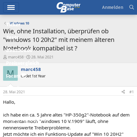
Hauptmenü
Anmelden
Windows 10
Ticker
Wie, ohne Installation, überprüfen ob
Tests
"windows 10 20h2" mit meinem älteren
Notebook kompatibel ist ?
Downloads
E
E
marc458
28. Mai 2021
r
r
Preisvergleich
s
s
marc458
M
t
t
Forum
Cadet 1st Year
e
e
l
l
Aktuelles
l
l
28. Mai 2021
#1
e
t
Empfohlene Inhalte
r
a
Hallo,
m
Neue Beiträge
ich habe ein ca. 5 Jahre altes "HP-350g2"-Notebook auf dem
Neueste Aktivitäten
momentan noch "windows 10 V.1909" läuft, ohne
nennenswerte Treiberprobleme.
Leserartikel
Jetzt möchte ich ein Funktions-Update auf "Win 10 20H2"