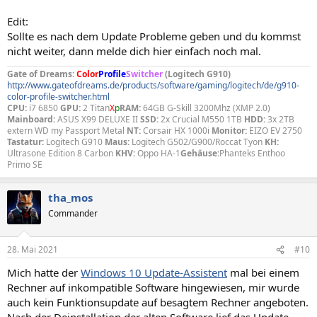
Edit:
Sollte es nach dem Update Probleme geben und du kommst
nicht weiter, dann melde dich hier einfach noch mal.
Gate of Dreams:
Color
Profile
Switcher
(Logitech G910)
http://www.gateofdreams.de/products/software/gaming/logitech/de/g910-
color-profile-switcher.html
CPU:
i7 6850
GPU:
2 Titan
X
p
RAM:
64GB G-Skill 3200Mhz (XMP 2.0)
Mainboard:
ASUS X99 DELUXE II
SSD:
2x Crucial M550 1TB
HDD:
3x 2TB
extern WD my Passport Metal
NT:
Corsair HX 1000i
Monitor:
EIZO EV 2750
Tastatur:
Logitech G910
Maus:
Logitech G502/G900/Roccat Tyon
KH:
Ultrasone Edition 8 Carbon
KHV:
Oppo HA-1
Gehäuse:
Phanteks Enthoo
Primo SE
tha_mos
Commander
28. Mai 2021
#10
Mich hatte der
Windows 10 Update-Assistent
mal bei einem
Rechner auf inkompatible Software hingewiesen, mir wurde
auch kein Funktionsupdate auf besagtem Rechner angeboten.