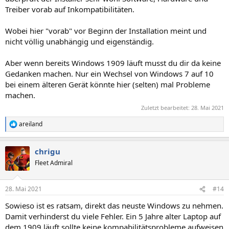
Treiber vorab auf Inkompatibilitäten.
Wobei hier "vorab" vor Beginn der Installation meint und
nicht völlig unabhängig und eigenständig.
Aber wenn bereits Windows 1909 läuft musst du dir da keine
Gedanken machen. Nur ein Wechsel von Windows 7 auf 10
bei einem älteren Gerät könnte hier (selten) mal Probleme
machen.
Zuletzt bearbeitet:
28. Mai 2021
areiland
R
e
a
chrigu
k
t
Fleet Admiral
i
o
n
28. Mai 2021
#14
e
n
Sowieso ist es ratsam, direkt das neuste Windows zu nehmen.
:
Damit verhinderst du viele Fehler. Ein 5 Jahre alter Laptop auf
dem 1909 läuft sollte keine kompabilitätsprobleme aufweisen