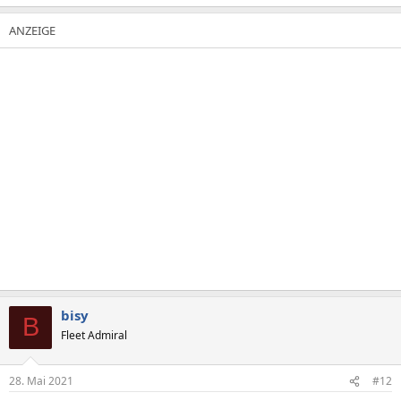
bisy
B
Fleet Admiral
28. Mai 2021
#12