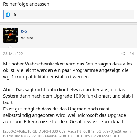
Reihenfolge anpassen
t-6
R
e
a
t-6
k
t
Admiral
i
o
n
28. Mai 2021
#4
e
n
Mit hoher Wahrscheinlichkeit wird das Setup sagen dass alles
:
ok ist. Vielleicht werden ein paar Programme angezeigt, die
wg. Inkompatibilität deinstalliert werden.
Aber: Das sagt nicht unbedingt etwas darüber aus, ob das
System dann nach dem Upgrade 100% funktioniert und stabil
läuft.
Es ist gut möglich dass dir das Upgrade noch nicht
selbstständig angeboten wird, weil Microsoft das Upgrade
aufgrund Erkenntnisse für dein Gerät bewusst zurückhält.
[2500k@4Ghz][8 GB DDR3-1333 CL9][Asus P8P67][Palit GTX 970 JetStream]
[Samsung 830 256GB][Seagate 5900.3 2TB][LG IPS234V][Xonar DG]