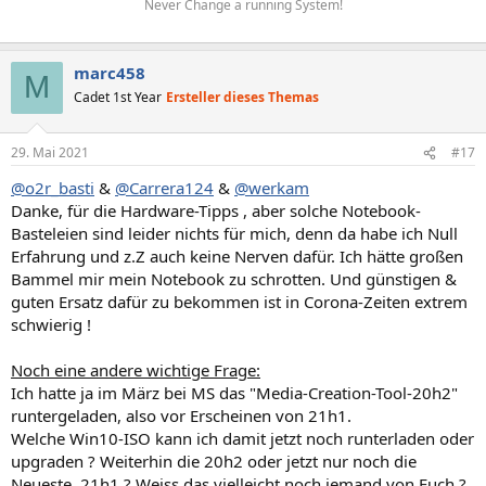
Never Change a running System!
marc458
M
Cadet 1st Year
Ersteller dieses Themas
29. Mai 2021
#17
@o2r_basti
&
@Carrera124
&
@werkam
Danke, für die Hardware-Tipps , aber solche Notebook-
Basteleien sind leider nichts für mich, denn da habe ich Null
Erfahrung und z.Z auch keine Nerven dafür. Ich hätte großen
Bammel mir mein Notebook zu schrotten. Und günstigen &
guten Ersatz dafür zu bekommen ist in Corona-Zeiten extrem
schwierig !
Noch eine andere wichtige Frage:
Ich hatte ja im März bei MS das "Media-Creation-Tool-20h2"
runtergeladen, also vor Erscheinen von 21h1.
Welche Win10-ISO kann ich damit jetzt noch runterladen oder
upgraden ? Weiterhin die 20h2 oder jetzt nur noch die
Neueste, 21h1 ? Weiss das vielleicht noch jemand von Euch ?