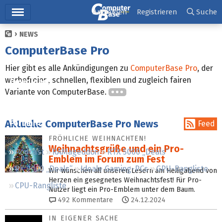
Hauptmenü
Anmelden
Registrieren
Suche
NEWS
Ticker
ComputerBase Pro
Tests
Hier gibt es alle Ankündigungen zu
ComputerBase Pro
, der
werbefreien, schnellen, flexiblen und zugleich fairen
Downloads
Variante von ComputerBase.
Preisvergleich
Aktuelle ComputerBase Pro News
Forum
Feed
FRÖHLICHE WEIHNACHTEN!
Weihnachtsgrüße und ein Pro-
Podcast
RAMageddon
RTX 5000 „Deals“
Emblem im Forum zum Fest
RX 9000 „Deals“
Ideale Gaming-PCs
GPU-Rangliste
Wir wünschen all unseren Lesern am Heiligabend von
Herzen ein gesegnetes Weihnachtsfest! Für Pro-
CPU-Rangliste
Nutzer liegt ein Pro-Emblem unter dem Baum.
492
Kommentare
24.12.2024
IN EIGENER SACHE