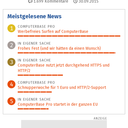
1.699
Kommentare
30.09.2015
Meistgelesene News
COMPUTERBASE PRO
1
Werbefreies Surfen auf ComputerBase
100%
IN EIGENER SACHE
2
Frohes Fest (und wir hätten da einen Wunsch)
95%
IN EIGENER SACHE
3
ComputerBase nutzt jetzt durchgehend HTTPS und
HTTP/2
44%
COMPUTERBASE PRO
4
Schnupperwoche für 1 Euro und HTTP/2-Support
33%
IN EIGENER SACHE
5
ComputerBase Pro startet in der ganzen EU
30%