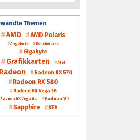
rwandte Themen
AMD
AMD Polaris
Angebote
Benchmarks
Gigabyte
Grafikkarten
MSI
Radeon
Radeon RX 570
Radeon RX 580
Radeon RX Vega 56
Radeon VII
Radeon RX Vega 64
Sapphire
XFX