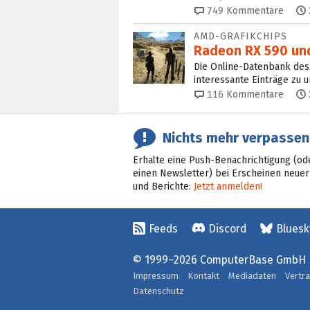
749
Kommentare
AMD-GRAFIKCHIPS
Radeon RX 590 und
Die Online-Datenbank des 
interessante Einträge zu 
116
Kommentare
Nichts mehr verpassen
Erhalte eine Push-Benachrichtigung (od
einen Newsletter) bei Erscheinen neuer
und Berichte:
Jetzt anmelden!
Feeds
Discord
Bluesk
© 1999–2026 ComputerBase GmbH
Impressum
Kontakt
Mediadaten
Vertr
Datenschutz