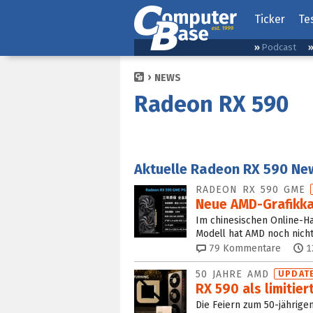
Ticker
Te
Podcast
NEWS
Radeon RX 590
Aktuelle Radeon RX 590 Ne
RADEON RX 590 GME
Neue AMD-Grafikkar
Im chinesischen Online-H
Modell hat AMD noch nicht
79
Kommentare
1
50 JAHRE AMD
UPDAT
RX 590 als limitie
Die Feiern zum 50-jährige