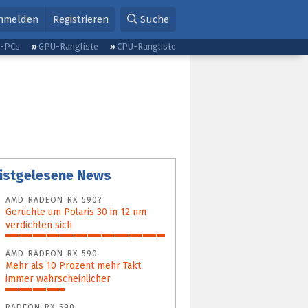
nmelden
Registrieren
Suche
g-PCs
GPU-Rangliste
CPU-Rangliste
istgelesene News
AMD RADEON RX 590?
Gerüchte um Polaris 30 in 12 nm
verdichten sich
100%
AMD RADEON RX 590
Mehr als 10 Prozent mehr Takt
immer wahrscheinlicher
37%
RADEON RX 590