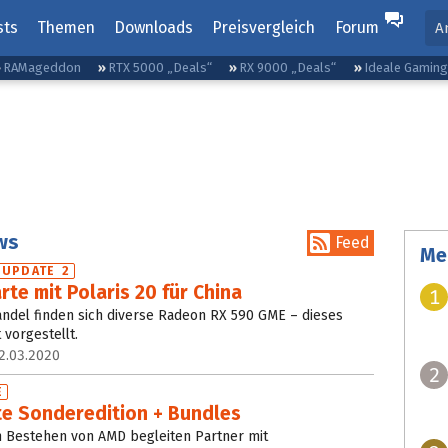
sts
Themen
Downloads
Preisvergleich
Forum
A
RAMageddon
RTX 5000 „Deals“
RX 9000 „Deals“
Ideale Gamin
ws
Feed
Me
UPDATE 2
te mit Polaris 20 für China
1
andel finden sich diverse Radeon RX 590 GME – dieses
 vorgestellt.
2.03.2020
2
E
rte Sonderedition + Bundles
n Bestehen von AMD begleiten Partner mit