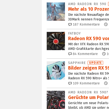
AMD RADEON RX 590
Mehr als 10 Proze
Die nächste Neuauflage de
3DMark nennen Frequenze
187
Kommentare
FATBOY
Radeon RX 590 von
Mit der XFX Radeon RX 59
AMD-Grafikkarte durchges
84
Kommentare
1
SAPPHIRE
UPDATE
Bilder zeigen RX 59
Die nächste Radeon RX 590
Radeon RX 590 Nitro+ als S
109
Kommentare
AMD RADEON RX 590
Gerüchte um Polari
Gerüchte um neue Polaris-
bleibt, ob AMD sie unter