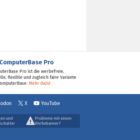
ComputerBase Pro
terBase Pro ist die werbefreie,
lle, flexible und zugleich faire Variante
ComputerBase.
Mehr dazu!
todon
X
YouTube
gen und
Probleme mit einem
schalter
Werbebanner?