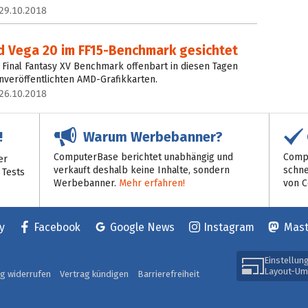
29.10.2018
 Vega 20 im FF15‑Benchmark gesichtet
Final Fantasy XV Benchmark offenbart in diesen Tagen
unveröffentlichten AMD-Grafikkarten.
26.10.2018
Warum Werbebanner?
!
ComputerBase berichtet unabhängig und
Compu
er
verkauft deshalb keine Inhalte, sondern
schne
 Tests
Werbebanner.
Mehr erfahren!
von 
y
Facebook
Google News
Instagram
Mas
Einstellun
Layout-Um
ag widerrufen
Vertrag kündigen
Barrierefreiheit