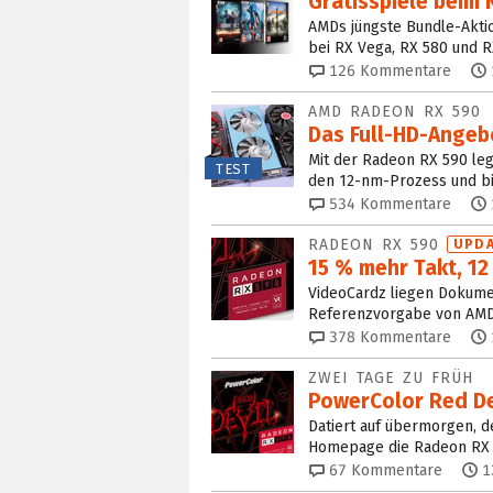
Gratisspiele beim 
AMDs jüngste Bundle-Aktion
bei RX Vega, RX 580 und RX
126
Kommentare
AMD RADEON RX 590
Das Full-HD-Angeb
Mit der Radeon RX 590 legt
TEST
den 12-nm-Prozess und b
534
Kommentare
RADEON RX 590
UPDA
15 % mehr Takt, 12
VideoCardz liegen Dokument
Referenzvorgabe von AMD
378
Kommentare
ZWEI TAGE ZU FRÜH
PowerColor Red De
Datiert auf übermorgen, 
Homepage die Radeon RX 59
67
Kommentare
1