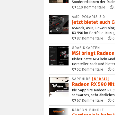
Sondereditionen der Radeo
110
Kommentare
AMD POLARIS 3.0
Jetzt bietet auch
ASRock, Asus, PowerColor,
RX 590 im Portfolio. Nun g
87
Kommentare
0
GRAFIKKARTEN
MSI bringt Radeon 
Bisher hatte MSI kein Mod
Hersteller nach und bietet
52
Kommentare
0
SAPPHIRE
UPDATE
Radeon RX 590 Nit
Die Sapphire Radeon RX 59
schwarzes, sehr ähnliches
67
Kommentare
0
RADEON BUNDLE