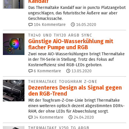
Kandalf
Das Thermaltake Kandalf war in puncto Platzangebot
ungeschlagen, das futuristische Äußere war aber
Geschmackssache.
104
Kommentare
16.05.2020
TH240 UND TH120 ARGB SYNC
Günstige AiO-Wasserkühlung mit
flacher Pumpe und RGB
Zwei neue AiO-Wasserkühlungen bringt Thermaltake
in der TH-Serie in Stellung. Trotz des Fokus auf
Kosteneffizienz sind RGB-LEDs geboten.
6
Kommentare
13.05.2020
THERMALTAKE TOUGHRAM Z-ONE
Dezenteres Design als Signal gegen
den RGB-Trend
Mit der Toughram-Z-One-Linie bringt Thermaltake
einen weiteren optisch dezent abgestimmten DDR4-
RAM, der ohne LEDs für Abwechslung sorgt.
34
Kommentare
24.04.2020
THERMALTAKE V250 TG ARGB