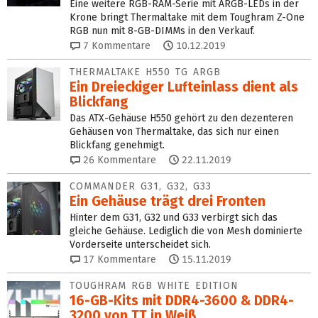
Eine weitere RGB-RAM-Serie mit ARGB-LEDs in der
Krone bringt Thermaltake mit dem Toughram Z-One
RGB nun mit 8-GB-DIMMs in den Verkauf.
7
Kommentare
10.12.2019
THERMALTAKE H550 TG ARGB
Ein Dreieckiger Lufteinlass dient als
Blickfang
Das ATX-Gehäuse H550 gehört zu den dezenteren
Gehäusen von Thermaltake, das sich nur einen
Blickfang genehmigt.
26
Kommentare
22.11.2019
COMMANDER G31, G32, G33
Ein Gehäuse trägt drei Fronten
Hinter dem G31, G32 und G33 verbirgt sich das
gleiche Gehäuse. Lediglich die von Mesh dominierte
Vorderseite unterscheidet sich.
17
Kommentare
15.11.2019
TOUGHRAM RGB WHITE EDITION
16-GB-Kits mit DDR4-3600 & DDR4-
3200 von TT in Weiß