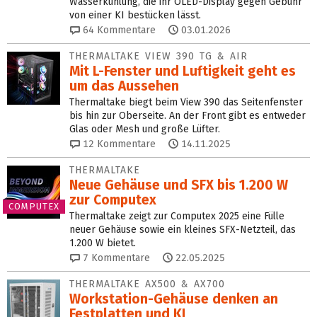
Wasserkühlung, die ihr OLED-Display gegen Gebühr
von einer KI bestücken lässt.
64
Kommentare
03.01.2026
THERMALTAKE VIEW 390 TG & AIR
Mit L-Fenster und Luftigkeit geht es
um das Aussehen
Thermaltake biegt beim View 390 das Seitenfenster
bis hin zur Oberseite. An der Front gibt es entweder
Glas oder Mesh und große Lüfter.
12
Kommentare
14.11.2025
THERMALTAKE
Neue Gehäuse und SFX bis 1.200 W
zur Computex
COMPUTEX
Thermaltake zeigt zur Computex 2025 eine Fülle
neuer Gehäuse sowie ein kleines SFX-Netzteil, das
1.200 W bietet.
7
Kommentare
22.05.2025
THERMALTAKE AX500 & AX700
Workstation-Gehäuse denken an
Festplatten und KI