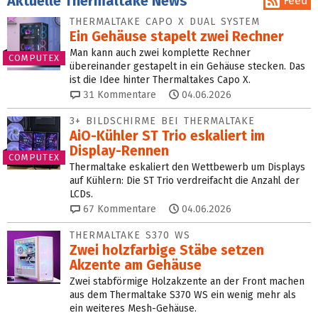
Aktuelle Thermaltake News
Feed
THERMALTAKE CAPO X DUAL SYSTEM
Ein Gehäuse stapelt zwei Rechner
Man kann auch zwei komplette Rechner
COMPUTEX
übereinander gestapelt in ein Gehäuse stecken. Das
ist die Idee hinter Thermaltakes Capo X.
31
Kommentare
04.06.2026
3+ BILDSCHIRME BEI THERMALTAKE
AiO-Kühler ST Trio eskaliert im
Display-Rennen
COMPUTEX
Thermaltake eskaliert den Wettbewerb um Displays
auf Kühlern: Die ST Trio verdreifacht die Anzahl der
LCDs.
67
Kommentare
04.06.2026
THERMALTAKE S370 WS
Zwei holzfarbige Stäbe setzen
Akzente am Gehäuse
Zwei stabförmige Holzakzente an der Front machen
aus dem Thermaltake S370 WS ein wenig mehr als
ein weiteres Mesh-Gehäuse.