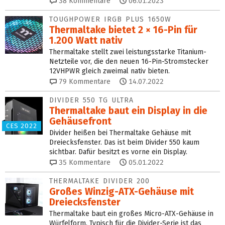
38
Kommentare
06.01.2023
TOUGHPOWER IRGB PLUS 1650W
Thermaltake bietet 2 × 16-Pin für
1.200 Watt nativ
Thermaltake stellt zwei leistungsstarke Titanium-
Netzteile vor, die den neuen 16-Pin-Stromstecker
12VHPWR gleich zweimal nativ bieten.
79
Kommentare
14.07.2022
DIVIDER 550 TG ULTRA
Thermaltake baut ein Display in die
Gehäusefront
CES 2022
Divider heißen bei Thermaltake Gehäuse mit
Dreiecksfenster. Das ist beim Divider 550 kaum
sichtbar. Dafür besitzt es vorne ein Display.
35
Kommentare
05.01.2022
THERMALTAKE DIVIDER 200
Großes Winzig-ATX-Gehäuse mit
Dreiecksfenster
Thermaltake baut ein großes Micro-ATX-Gehäuse in
Würfelform. Typisch für die Divider-Serie ist das