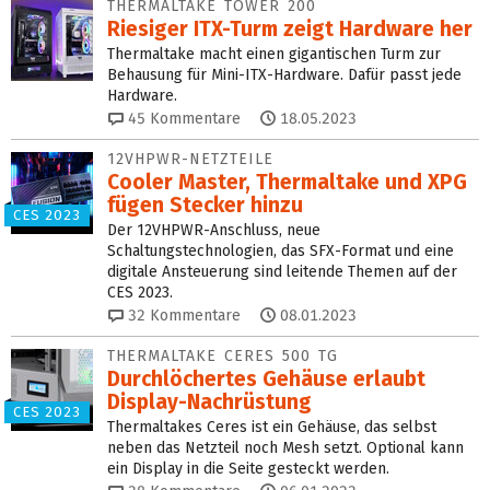
THERMALTAKE TOWER 200
Riesiger ITX-Turm zeigt Hardware her
Thermaltake macht einen gigantischen Turm zur
Behausung für Mini-ITX-Hardware. Dafür passt jede
Hardware.
45
Kommentare
18.05.2023
12VHPWR-NETZTEILE
Cooler Master, Thermaltake und XPG
fügen Stecker hinzu
CES 2023
Der 12VHPWR-Anschluss, neue
Schaltungstechnologien, das SFX-Format und eine
digitale Ansteuerung sind leitende Themen auf der
CES 2023.
32
Kommentare
08.01.2023
THERMALTAKE CERES 500 TG
Durchlöchertes Gehäuse erlaubt
Display-Nachrüstung
CES 2023
Thermaltakes Ceres ist ein Gehäuse, das selbst
neben das Netzteil noch Mesh setzt. Optional kann
ein Display in die Seite gesteckt werden.