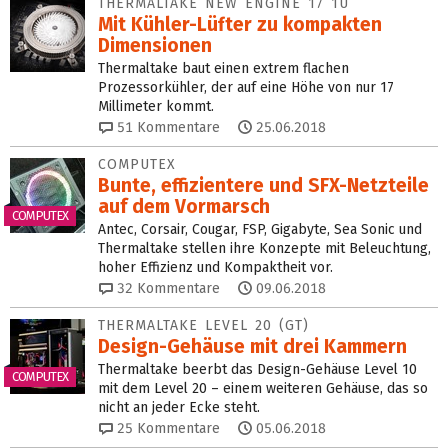
THERMALTAKE NEW ENGINE 17 1U
Mit Kühler-Lüfter zu kompakten
Dimensionen
Thermaltake baut einen extrem flachen
Prozessorkühler, der auf eine Höhe von nur 17
Millimeter kommt.
51
Kommentare
25.06.2018
COMPUTEX
Bunte, effizientere und SFX-Netz­teile
auf dem Vormarsch
COMPUTEX
Antec, Corsair, Cougar, FSP, Gigabyte, Sea Sonic und
Thermaltake stellen ihre Konzepte mit Beleuchtung,
hoher Effizienz und Kompaktheit vor.
32
Kommentare
09.06.2018
THERMALTAKE LEVEL 20 (GT)
Design-Gehäuse mit drei Kammern
Thermaltake beerbt das Design-Gehäuse Level 10
COMPUTEX
mit dem Level 20 – einem weiteren Gehäuse, das so
nicht an jeder Ecke steht.
25
Kommentare
05.06.2018