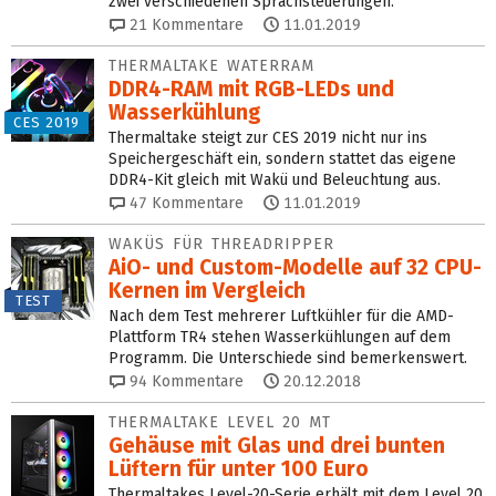
zwei verschiedenen Sprachsteuerungen.
21
Kommentare
11.01.2019
THERMALTAKE WATERRAM
DDR4-RAM mit RGB-LEDs und
Wasserkühlung
CES 2019
Thermaltake steigt zur CES 2019 nicht nur ins
Speichergeschäft ein, sondern stattet das eigene
DDR4-Kit gleich mit Wakü und Beleuchtung aus.
47
Kommentare
11.01.2019
WAKÜS FÜR THREADRIPPER
AiO- und Custom-Modelle auf 32 CPU-
Kernen im Vergleich
TEST
Nach dem Test mehrerer Luftkühler für die AMD-
Plattform TR4 stehen Wasserkühlungen auf dem
Programm. Die Unterschiede sind bemerkenswert.
94
Kommentare
20.12.2018
THERMALTAKE LEVEL 20 MT
Gehäuse mit Glas und drei bunten
Lüftern für unter 100 Euro
Thermaltakes Level-20-Serie erhält mit dem Level 20