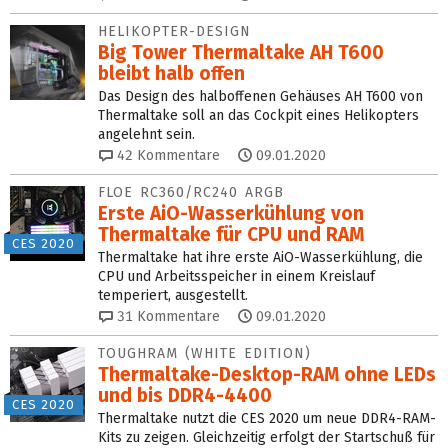
HELIKOPTER-DESIGN
Big Tower Thermaltake AH T600
bleibt halb offen
Das Design des halboffenen Gehäuses AH T600 von
Thermaltake soll an das Cockpit eines Helikopters
angelehnt sein.
42
Kommentare
09.01.2020
FLOE RC360/RC240 ARGB
Erste AiO-Wasserkühlung von
Thermaltake für CPU und RAM
CES 2020
Thermaltake hat ihre erste AiO-Wasserkühlung, die
CPU und Arbeitsspeicher in einem Kreislauf
temperiert, ausgestellt.
31
Kommentare
09.01.2020
TOUGHRAM (WHITE EDITION)
Thermaltake-Desktop-RAM ohne LEDs
und bis DDR4-4400
CES 2020
Thermaltake nutzt die CES 2020 um neue DDR4-RAM-
Kits zu zeigen. Gleichzeitig erfolgt der Startschuß für