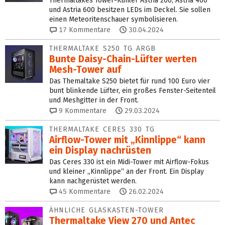
Thermaltakes Tower-Kühler Astria 200, Astria 400
und Astria 600 besitzen LEDs im Deckel. Sie sollen
einen Meteoritenschauer symbolisieren.
17
Kommentare
30.04.2024
THERMALTAKE S250 TG ARGB
Bunte Daisy-Chain-Lüfter werten
Mesh-Tower auf
Das Themaltake S250 bietet für rund 100 Euro vier
bunt blinkende Lüfter, ein großes Fenster-Seitenteil
und Meshgitter in der Front.
9
Kommentare
29.03.2024
THERMALTAKE CERES 330 TG
Airflow-Tower mit „Kinnlippe“ kann
ein Display nachrüsten
Das Ceres 330 ist ein Midi-Tower mit Airflow-Fokus
und kleiner „Kinnlippe“ an der Front. Ein Display
kann nachgerüstet werden.
45
Kommentare
26.02.2024
ÄHNLICHE GLASKASTEN-TOWER
Thermaltake View 270 und Antec