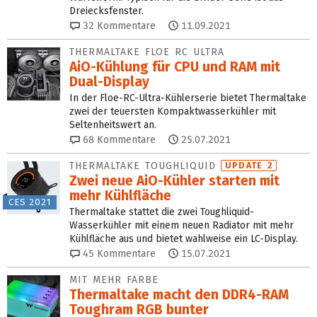
Dreiecksfenster.
32
Kommentare
11.09.2021
THERMALTAKE FLOE RC ULTRA
AiO-Kühlung für CPU und RAM mit
Dual-Display
In der Floe-RC-Ultra-Kühlerserie bietet Thermaltake
zwei der teuersten Kompaktwasserkühler mit
Seltenheitswert an.
68
Kommentare
25.07.2021
THERMALTAKE TOUGHLIQUID
UPDATE 2
Zwei neue AiO-Kühler starten mit
mehr Kühlfläche
CES 2021
Thermaltake stattet die zwei Toughliquid-
Wasserkühler mit einem neuen Radiator mit mehr
Kühlfläche aus und bietet wahlweise ein LC-Display.
45
Kommentare
15.07.2021
MIT MEHR FARBE
Thermaltake macht den DDR4-RAM
Toughram RGB bunter