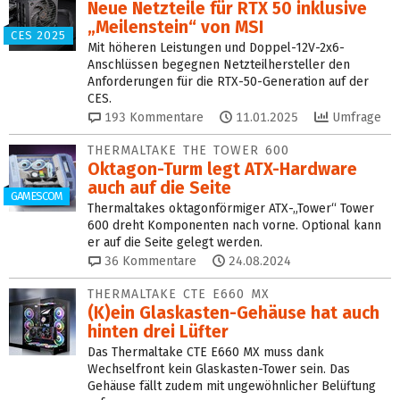
Neue Netzteile für RTX 50 inklusive
„Meilenstein“ von MSI
CES 2025
Mit höheren Leistungen und Doppel-12V-2x6-
Anschlüssen begegnen Netzteilhersteller den
Anforderungen für die RTX-50-Generation auf der
CES.
193
Kommentare
11.01.2025
Umfrage
THERMALTAKE THE TOWER 600
Oktagon-Turm legt ATX-Hardware
auch auf die Seite
GAMESCOM
Thermaltakes oktagonförmiger ATX-„Tower“ Tower
600 dreht Komponenten nach vorne. Optional kann
er auf die Seite gelegt werden.
36
Kommentare
24.08.2024
THERMALTAKE CTE E660 MX
(K)ein Glaskasten-Gehäuse hat auch
hinten drei Lüfter
Das Thermaltake CTE E660 MX muss dank
Wechselfront kein Glaskasten-Tower sein. Das
Gehäuse fällt zudem mit ungewöhnlicher Belüftung