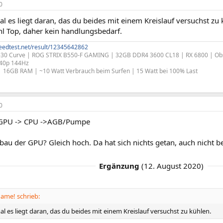
0
l es liegt daran, das du beides mit einem Kreislauf versuchst zu k
l Top, daher kein handlungsbedarf.
eedtest.net/result/12345642862
30 Curve | ROG STRIX B550-F GAMING | 32GB DDR4 3600 CL18 | RX 6800 | Obs
40p 144Hz
| 16GB RAM | ~10 Watt Verbrauch beim Surfen | 15 Watt bei 100% Last
0
> GPU -> CPU ->AGB/Pumpe
bau der GPU? Gleich hoch. Da hat sich nichts getan, auch nicht 
Ergänzung
(
12. August 2020
)
ame! schrieb:
l es liegt daran, das du beides mit einem Kreislauf versuchst zu kühlen.