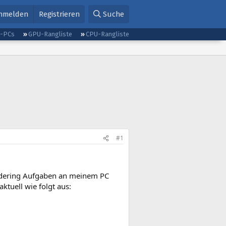
nmelden
Registrieren
Suche
g-PCs
GPU-Rangliste
CPU-Rangliste
#1
endering Aufgaben an meinem PC
ktuell wie folgt aus: