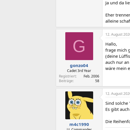
Ja und da li
Eher trennen
alleine scha
12. August 202
G
Hallo,
frage mich 
(deine Lüffi
auch nur an 
gonzo04
wäre mein e
Cadet 3rd Year
Registriert
Feb. 2006
Beiträge
58
12. August 202
Sind solche
Es gibt auc
Die Reihenf
m4c1990
Lt. Commander