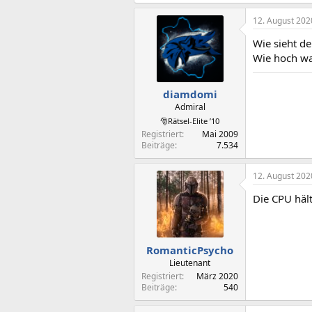
12. August 202
Wie sieht de
Wie hoch wa
diamdomi
Admiral
🎅Rätsel-Elite ’10
Registriert
Mai 2009
Beiträge
7.534
12. August 202
Die CPU häl
RomanticPsycho
Lieutenant
Registriert
März 2020
Beiträge
540