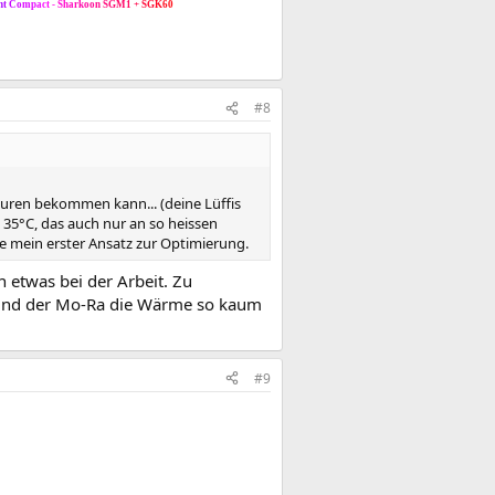
n
t
C
o
m
p
a
c
t
-
S
h
a
r
k
o
o
n
S
G
M
1
+
S
G
K
6
0
#8
uren bekommen kann... (deine Lüffis
 35°C, das auch nur an so heissen
äre mein erster Ansatz zur Optimierung.
n etwas bei der Arbeit. Zu
t und der Mo-Ra die Wärme so kaum
#9