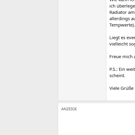
ich überleg
Radiator am
allerdings 
Tempwerte).
Liegt es eve
vielleicht s
Freue mich 
P.S.: Ein we
scheint.
Viele Grüße