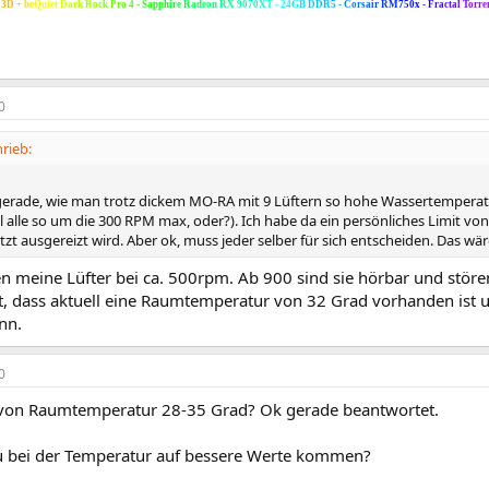
X
3
D
+
b
e
Q
u
i
e
t
D
a
r
k
R
o
c
k
P
r
o
4
-
S
a
p
p
h
i
r
e
R
a
d
e
o
n
R
X
9
0
7
0
X
T
-
2
4
G
B
D
D
R
5
-
C
o
r
s
a
i
r
R
M
7
5
0
x
-
F
r
a
c
t
a
l
T
o
r
r
e
0
rieb:
gerade, wie man trotz dickem MO-RA mit 9 Lüftern so hohe Wassertemperat
 alle so um die 300 RPM max, oder?). Ich habe da ein persönliches Limit von
tzt ausgereizt wird. Aber ok, muss jeder selber für sich entscheiden. Das w
en meine Lüfter bei ca. 500rpm. Ab 900 sind sie hörbar und störe
t, dass aktuell eine Raumtemperatur von 32 Grad vorhanden is
nn.
0
 von Raumtemperatur 28-35 Grad? Ok gerade beantwortet.
du bei der Temperatur auf bessere Werte kommen?