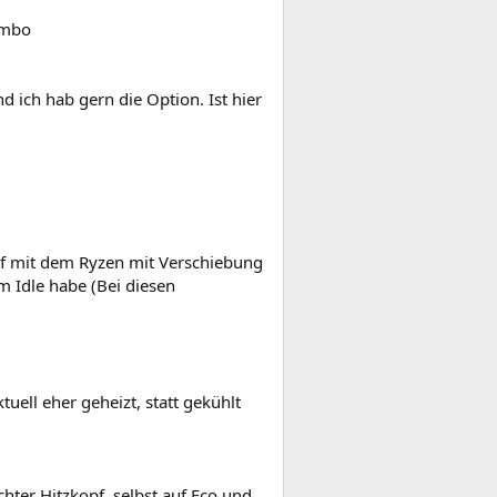
ombo
d ich hab gern die Option. Ist hier
uf mit dem Ryzen mit Verschiebung
 Idle habe (Bei diesen
uell eher geheizt, statt gekühlt
hter Hitzkopf, selbst auf Eco und