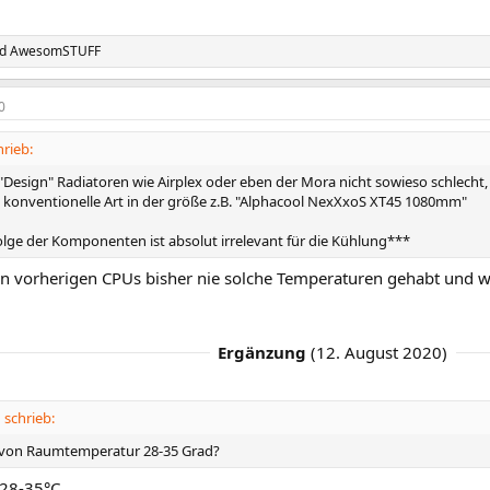
d
AwesomSTUFF
0
rieb:
 "Design" Radiatoren wie Airplex oder eben der Mora nicht sowieso schlech
h konventionelle Art in der größe z.B. "Alphacool NexXxoS XT45 1080mm"
olge der Komponenten ist absolut irrelevant für die Kühlung***
en vorherigen CPUs bisher nie solche Temperaturen gehabt und wa
Ergänzung
(
12. August 2020
)
schrieb:
 von Raumtemperatur 28-35 Grad?
28-35°C