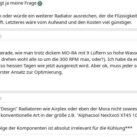
egt ja meine Frage
 oder würde ein weiterer Radiator ausreichen, der die Flüssigkeit
fft. Letzteres wäre vom Aufwand und den Kosten viel günstiger.
0
gerade, wie man trotz dickem MO-RA mit 9 Lüftern so hohe Was
s drehen wohl alle so um die 300 RPM max, oder?). Ich habe da ei
so heissen Tagen wie jetzt ausgereizt wird. Aber ok, muss jeder s
rster Ansatz zur Optimierung.
0
 "Design" Radiatoren wie Airplex oder eben der Mora nicht sowie
h konventionelle Art in der größe z.B. "Alphacool NexXxoS XT45
olge der Komponenten ist absolut irrelevant für die Kühlung***