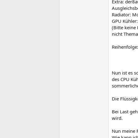
Extra: der
Ausgleichsb
Radiator: M
GPU Kühler:
(Bitte keine
nicht Thema
Reihenfolge
Nun ist es 
des CPU Küh
sommerliche
Die Flüssigk
Bei Last geh
wird.
Nun meine F
Wie kann ich