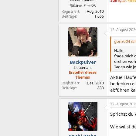
A
M
D
R
y
z
e
n
7
9
8
0
0
🎅Rätsel-Elite ’25
Registriert
Aug. 2010
Beiträge
1.666
12. August 202
gonzo04 sch
Hallo,
frage mich 
drehen wohl
Backpulver
Tagen wie je
Lieutenant
Ersteller dieses
Aktuell lauf
Themas
Registriert
Dez. 2010
bedenken is
Beiträge
833
abführen ka
12. August 202
Sprichst du
Wie willst 