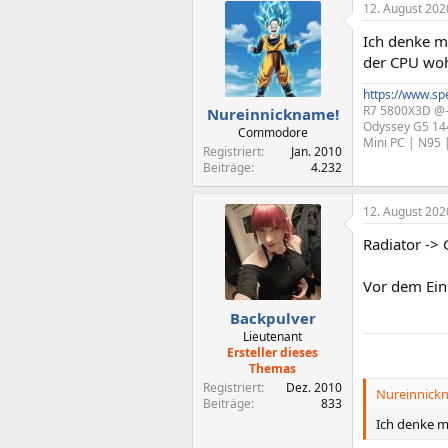
12. August 202
Ich denke ma
der CPU woh
https://www.sp
R7 5800X3D @-
Nureinnickname!
Odyssey G5 14
Commodore
Mini PC | N95 
Registriert
Jan. 2010
Beiträge
4.232
12. August 202
Radiator -
Vor dem Ein
Backpulver
Lieutenant
Ersteller dieses
Themas
Registriert
Dez. 2010
Nureinnickn
Beiträge
833
Ich denke ma