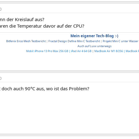
0
nn der Kreislauf aus?
ren die Temperatur davor auf der CPU?
Mein eigener Tech-Blog :-)
Bitfenix Enso Mesh Testbericht
|
Fractal Design Define Mini C Testbericht
|
Projekt Mini C unter Wasser
Auch auf Luxx unterwegs
Mobil: iPhone 13 Pro Max 256 GB | iPad Air 4 64 GB
|
MacBook Air M1 8/256
| MacBook 
0
t doch auch 90°C aus, wo ist das Problem?