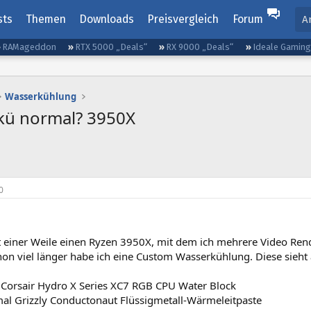
sts
Themen
Downloads
Preisvergleich
Forum
A
RAMageddon
RTX 5000 „Deals“
RX 9000 „Deals“
Ideale Gamin
Wasserkühlung
kü normal? 3950X
0
it einer Weile einen Ryzen 3950X, mit dem ich mehrere Video R
hon viel länger habe ich eine Custom Wasserkühlung. Diese sieht a
 Corsair Hydro X Series XC7 RGB CPU Water Block
l Grizzly Conductonaut Flüssigmetall-Wärmeleitpaste