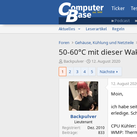
Ticker
Te
Podcast
Aktuelles
Leserartikel
Regeln
Foren
Gehäuse, Kühlung und Netzteile
50-60°C mit dieser Wa
E
E
Backpulver
12. August 2020
r
r
1
2
3
4
5
Nächste
s
s
t
t
e
e
12. August 202
l
l
Moin,
l
l
e
t
r
a
ich habe se
m
erledige. Sc
Backpulver
Lieutenant
CPU Kühler:
Registriert
Dez. 2010
WMP: Therma
Beiträge
833