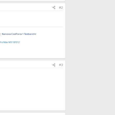
#2
|
Nanoxia CoolForce 1 Testbericht
Pro Max M3 18/512
#3