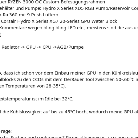
8auer RYZEN 3000 OC Custom-Befestigungsrahmen
ehälter und Pumpe: Hydro X Series XD5 RGB Pump/Reservoir C
o-Ra 360 mit 9 Push Lüftern
 Corsair Hydro X Series XG7 20-Series GPU Water Block
 Kommentare wegen bling bling LED etc., meistens sind die aus un
)
: Radiator -> GPU -> CPU ->AGB/Pumpe
so, dass ich schon vor dem Einbau meiner GPU in den Kühlkreisla
lblocks zu den CCDs mit dem Der8auer Tool zwischen 50-.60°C im
n Temperaturen von 28-35°C).
eitstemperatur ist im Idle bei 32°C.
t die Kühlslüssigkeit auf bis zu 45°C hoch, wodurch meine GPU akt
rage:
 das System noch optimieren? Ryzen allgemein ist ja schon ein ec