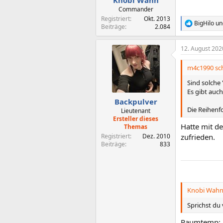
Knobi Wahn
Commander
Registriert
Okt. 2013
BigHilo
un
R
Beiträge
2.084
e
a
12. August 202
k
t
i
m4c1990 sch
o
n
Sind solche
e
Es gibt auc
n
Backpulver
:
Die Reihenf
Lieutenant
Ersteller dieses
Hatte mit d
Themas
Registriert
Dez. 2010
zufrieden.
Beiträge
833
Knobi Wahn 
Sprichst du
Raumtemp: 