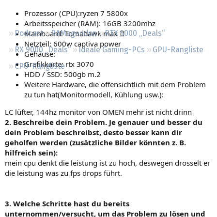
Regeln
Prozessor (CPU):ryzen 7 5800x
Arbeitsspeicher (RAM): 16GB 3200mhz
Mainboard: Tomahawk max II
Podcast
RAMageddon
RTX 5000 „Deals“
Netzteil: 600w captiva power
RX 9000 „Deals“
Ideale Gaming-PCs
GPU-Rangliste
Gehäuse:
Grafikkarte: rtx 3070
CPU-Rangliste
HDD / SSD: 500gb m.2
Weitere Hardware, die offensichtlich mit dem Problem
zu tun hat(Monitormodell, Kühlung usw.):
LC lüfter, 144hz monitor von OMEN mehr ist nicht drinn
2. Beschreibe dein Problem. Je genauer und besser du
dein Problem beschreibst, desto besser kann dir
geholfen werden (zusätzliche Bilder könnten z. B.
hilfreich sein):
mein cpu denkt die leistung ist zu hoch, deswegen drosselt er
die leistung was zu fps drops führt.
3. Welche Schritte hast du bereits
unternommen/versucht, um das Problem zu lösen und