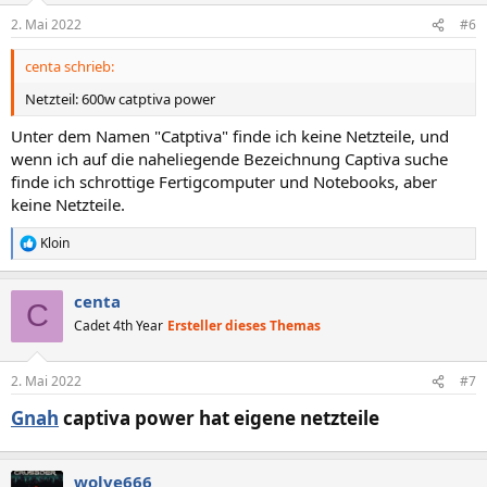
2. Mai 2022
#6
centa schrieb:
Netzteil: 600w catptiva power
Unter dem Namen "Catptiva" finde ich keine Netzteile, und
wenn ich auf die naheliegende Bezeichnung Captiva suche
finde ich schrottige Fertigcomputer und Notebooks, aber
keine Netzteile.
Kloin
R
e
a
centa
k
C
t
Cadet 4th Year
Ersteller dieses Themas
i
o
n
2. Mai 2022
#7
e
n
Gnah
captiva power hat eigene netzteile​
:
wolve666