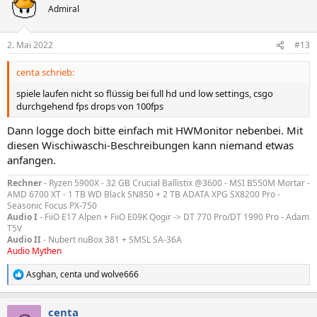
Admiral
2. Mai 2022
#13
centa schrieb:
spiele laufen nicht so flüssig bei full hd und low settings, csgo
durchgehend fps drops von 100fps
Dann logge doch bitte einfach mit HWMonitor nebenbei. Mit
diesen Wischiwaschi-Beschreibungen kann niemand etwas
anfangen.
Rechner
- Ryzen 5900X - 32 GB Crucial Ballistix @3600 - MSI B550M Mortar -
AMD 6700 XT - 1 TB WD Black SN850 + 2 TB ADATA XPG SX8200 Pro -
Seasonic Focus PX-750
Audio I
- FiiO E17 Alpen + FiiO E09K Qogir -> DT 770 Pro/DT 1990 Pro - Adam
T5V
Audio II
- Nubert nuBox 381 + SMSL SA-36A
Audio Mythen
Asghan
,
centa
und
wolve666
R
e
a
centa
k