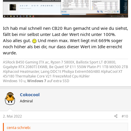
Ich hab mal schnell nen CB20 Run gemacht und wie du siehst,
fällt bei mir selbst unter Last der Wert nicht unter 100%.
Also alles gut.
Und mein max. Wert liegt mit 669% soger
noch höher als bei dir, nur dass dieser Wert im Idle erreicht
wurde.
ASRock B450 Gaming ITX ac, Ryzen 7 5800X, Ballistix Sport LT @3800,
Gigabyte RTX 2080TI EKWB, Be Quiet! SP E11 550W Platin P1 1TB MX500 2TB
Alphacool Heatmaster, Laing DDC1t Phobya Extrem560/480 AlphaCool XT
45/180 Thermaltake Core V21 FreezeMod Cpu Kühler
Windows 10 u,
Windows 7
auf extra SSD
Cokocool
Admiral
2. Mai 2022
#10
centa schrieb: