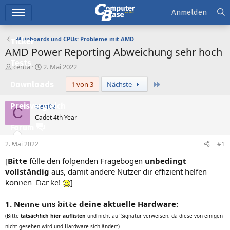
Hauptmenü
Anmelden
Mainboards und CPUs: Probleme mit AMD
Ticker
AMD Power Reporting Abweichung sehr hoch
Tests
E
E
centa
2. Mai 2022
r
r
Letzte
Downloads
1 von 3
Nächste
s
s
t
t
e
e
centa
Preisvergleich
C
l
l
Cadet 4th Year
l
l
Forum
e
t
r
a
2. Mai 2022
#1
Aktuelles
m
[
Bitte
fülle den folgenden Fragebogen
unbedingt
Empfohlene Inhalte
vollständig
aus, damit andere Nutzer dir effizient helfen
können. Danke!
]
Neue Beiträge
Neueste Aktivitäten
1. Nenne uns bitte deine aktuelle Hardware:
(Bitte
tatsächlich hier auflisten
und nicht auf Signatur verweisen, da diese von einigen
Leserartikel
nicht gesehen wird und Hardware sich ändert)