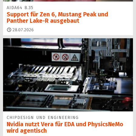
AIDA64 8.35
Support für Zen 6, Mustang Peak und
Panther Lake-R ausgebaut
28.07.2026
CHIPDESIGN UND ENGINEERING
Nvidia nutzt Vera für EDA und PhysicsNeMo
wird agentisch