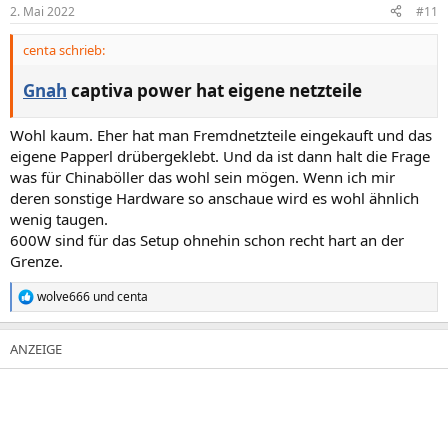
2. Mai 2022
#11
centa schrieb:
Gnah
captiva power hat eigene netzteile​
Wohl kaum. Eher hat man Fremdnetzteile eingekauft und das
eigene Papperl drübergeklebt. Und da ist dann halt die Frage
was für Chinaböller das wohl sein mögen. Wenn ich mir
deren sonstige Hardware so anschaue wird es wohl ähnlich
wenig taugen.
600W sind für das Setup ohnehin schon recht hart an der
Grenze.
wolve666
und
centa
R
e
a
k
t
i
o
n
e
n