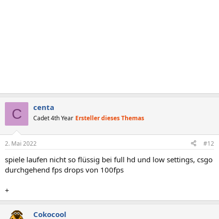
:
centa
C
Cadet 4th Year
Ersteller dieses Themas
2. Mai 2022
#12
spiele laufen nicht so flüssig bei full hd und low settings, csgo
durchgehend fps drops von 100fps
+
Cokocool