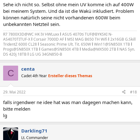
Sehe ich nicht so. Selbst ohne mein UV komme ich auf 400W
bei meinem System. Und da ist die Wakü inkludiert. Problem
können natürlich seine nicht vorhandenen 600W beim
unbekannten Netzteil sein.
R7 7800X3D@WC HK IV HWLuxx
l
ASUS 4070ti TUF@BYKSKI N-
AS4070TITUF-X
l
Corsair 7000D AF
l
MSI MAG B650 TH Wifi
l
2x16GB G.Skill
TridentZ 6000 CL28
l
Seasonic Prime Ult. Tit. 650W
l
Win11@SN850X 1TB
l
Progs@SN850X 1TB
l
Games@SN850X 4TB
l
Media@MX500 2TB
l
NAS Syn.
DS 420j 18TB
l
LG UG 34GN850-B
centa
C
Cadet 4th Year
Ersteller dieses Themas
29. Mai 2022
#18
falls irgendwer ne idee hat was man dagegen machen kann,
bitte melden
lg
Darkling71
Lt. Commander