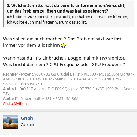
3. Welche Schritte hast du bereits unternommen/versucht,
um das Problem zu lösen und was hat es gebracht?
ich habe es zur reperatur geschickt, die haben nix machen können,
ich wollte euch mal fragen warum das so ist.
Was sollen die auch machen ? Das Problem sitzt wie fast
immer vor dem Bildschirm
Wann hast du FPS Einbrüche ? Logge mal mit HWMonitor.
Was bricht dann ein ? CPU Frequenz oder GPU Frequenz ?
Rechner
- Ryzen 5900X - 32 GB Crucial Ballistix @3600 - MSI B550M Mortar -
AMD 6700 XT - 1 TB WD Black SN850 + 2 TB ADATA XPG SX8200 Pro -
Seasonic Focus PX-750
Audio I
- FiiO E17 Alpen + FiiO E09K Qogir -> DT 770 Pro/DT 1990 Pro - Adam
T5V
Audio II
- Nubert nuBox 381 + SMSL SA-36A
Audio Mythen
Gnah
Captain