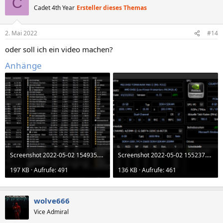
C
t
Cadet 4th Year
Ersteller dieses Themas
i
o
n
2. Mai 2022
#14
e
n
oder soll ich ein video machen?
:
Anhänge
Screenshot 2022-05-02 154935.png
Screenshot 2022-05-02 155237.png
197 KB · Aufrufe: 491
136 KB · Aufrufe: 461
wolve666
Vice Admiral