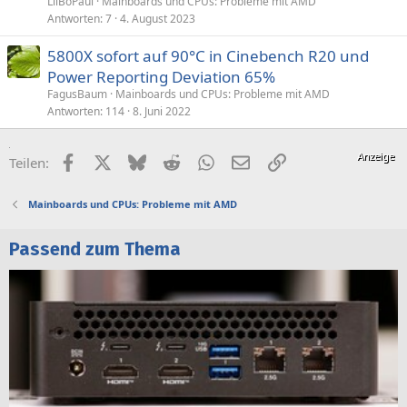
LilBoPaul
Mainboards und CPUs: Probleme mit AMD
Antworten
7
4. August 2023
5800X sofort auf 90°C in Cinebench R20 und
Power Reporting Deviation 65%
FagusBaum
Mainboards und CPUs: Probleme mit AMD
Antworten
114
8. Juni 2022
Facebook
X (Twitter)
Bluesky
Reddit
WhatsApp
E-Mail
Link
Teilen:
Mainboards und CPUs: Probleme mit AMD
Passend zum Thema