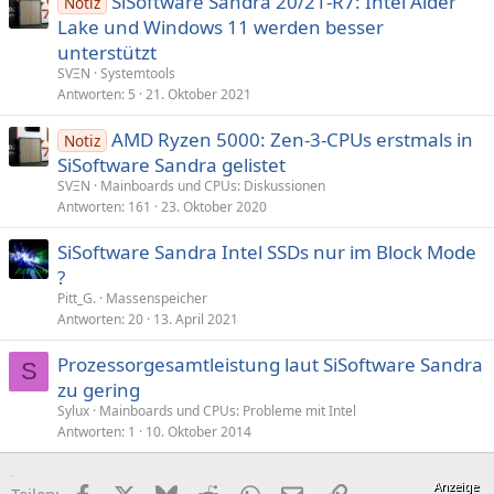
SiSoftware Sandra 20/21-R7: Intel Alder
Notiz
Lake und Windows 11 werden besser
unterstützt
SVΞN
Systemtools
Antworten
5
21. Oktober 2021
AMD Ryzen 5000: Zen-3-CPUs erstmals in
Notiz
SiSoftware Sandra gelistet
SVΞN
Mainboards und CPUs: Diskussionen
Antworten
161
23. Oktober 2020
SiSoftware Sandra Intel SSDs nur im Block Mode
?
Pitt_G.
Massenspeicher
Antworten
20
13. April 2021
Prozessorgesamtleistung laut SiSoftware Sandra
S
zu gering
Sylux
Mainboards und CPUs: Probleme mit Intel
Antworten
1
10. Oktober 2014
Facebook
X (Twitter)
Bluesky
Reddit
WhatsApp
E-Mail
Link