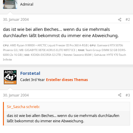
Admiral
30. Januar 2004
#2
das ist wie bei allen Beches... wenn du sie mehrmals
durchlaufen läßt bekommst du immer eine Abweichung.
CPU:
AMD Ryzan 9 9900X + ARCTIC Liquid Freezer III Pro 360 A-RGB|
GPU:
Gainward RTX 5070ti
Phoenix GS| MB: GIGABYTE X870E AORUS ELITE WIFI7 ICE |
RAM:
Team Group DIMM 32 GB DDR5-
6000 (2x 16 GB)|
SSD:
KIOXIA-EXCERIA G3 2TB | Netztei: Seasonic 850W | Gehäuse: HYTE Y70 Touch
Infinite
Forstetal
Cadet 3rd Year
Ersteller dieses Themas
30. Januar 2004
#3
Sir_Sascha schrieb:
das ist wie bei allen Beches... wenn du sie mehrmals durchlaufen
läßt bekommst du immer eine Abweichung.