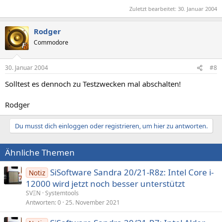
niederschmetternd untergehen in diesen Benches. Aber bestätigt
Zuletzt bearbeitet:
30. Januar 2004
meinen Kauf für mich, das der A64 im moment einfach keinen Kauf
Wert ist. Noch zu sehr in den Kinderschuhen! Ich denke NICHT, das
momentan schon die volle Leistung der Prozessoren abgerufen
Rodger
wird.
Commodore
Apropos Leistung; gibt´s da nicht so einen Treiber für die A64
Familie speziell von AMD auf deren Webseite? Könnte der etwas mit
30. Januar 2004
#8
diesen Differenzen zu tun haben?
Solltest es dennoch zu Testzwecken mal abschalten!
Rodger
Rodger
Du musst dich einloggen oder registrieren, um hier zu antworten.
Ähnliche Themen
SiSoftware Sandra 20/21-R8z: Intel Core i-
Notiz
12000 wird jetzt noch besser unterstützt
SVΞN
Systemtools
Antworten
0
25. November 2021