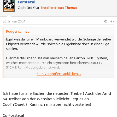
Forstetal
Cadet 3rd Year
Ersteller dieses Themas
30. Januar 2004
#7
Rodger schrieb:
Egal, was da für ein Mainboard verwendet wurde. Solange der selbe
Chipsatz verwandt wurde, sollten die Ergebnisse doch in einer Liga
spielen.
Hier mal die Ergebnisse von meinem neuen Barton 3200+ System,
welches momentan durch ein asynchron betriebenes DDR333
512MB Ram Modul gebremst wird.
Zum Vergrößern anklicken....
SiSoft Sandra Version: 2004.10.9.89
Arithmetic Bench: 8329 / 3446
Multimedia Bench: 20082 / 20594
Ich habe für alle Sachen die neuesten Treiber! Auch der Amd
64 Treiber von der Website! Vielleicht liegt es an
Die Ergebnisse von Forstetal können aber garnicht sein! Bis auf die
Cool'n'Quiet!?! Kann ich mir aber nicht vorstellen!
Tatsache, das der Barton kein SSE2 hat, sind die Ergebnisse mehr als
enttäuschend, die der A64 da rauswirft. Auch wenn man sieht, das
mein System ein 3200+ Rating hat, sollte der 3000+ A64 nicht so
Cu Forstetal