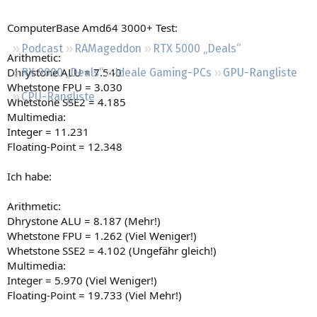
Regeln
ComputerBase Amd64 3000+ Test:
Podcast
RAMageddon
RTX 5000 „Deals“
Arithmetic:
Dhrystone ALU = 7.540
RX 9000 „Deals“
Ideale Gaming-PCs
GPU-Rangliste
Whetstone FPU = 3.030
CPU-Rangliste
Whetstone SSE2 = 4.185
Multimedia:
Integer = 11.231
Floating-Point = 12.348
Ich habe:
Arithmetic:
Dhrystone ALU = 8.187 (Mehr!)
Whetstone FPU = 1.262 (Viel Weniger!)
Whetstone SSE2 = 4.102 (Ungefähr gleich!)
Multimedia:
Integer = 5.970 (Viel Weniger!)
Floating-Point = 19.733 (Viel Mehr!)