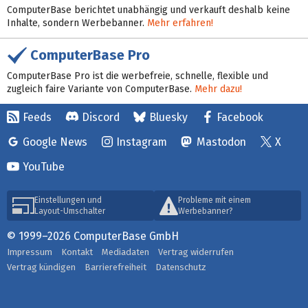
ComputerBase berichtet unabhängig und verkauft deshalb keine
Inhalte, sondern Werbebanner.
Mehr erfahren!
ComputerBase Pro
ComputerBase Pro ist die werbefreie, schnelle, flexible und
zugleich faire Variante von ComputerBase.
Mehr dazu!
Feeds
Discord
Bluesky
Facebook
Google News
Instagram
Mastodon
X
YouTube
Einstellungen und
Probleme mit einem
Layout-Umschalter
Werbebanner?
© 1999–2026 ComputerBase GmbH
Impressum
Kontakt
Mediadaten
Vertrag widerrufen
Vertrag kündigen
Barrierefreiheit
Datenschutz