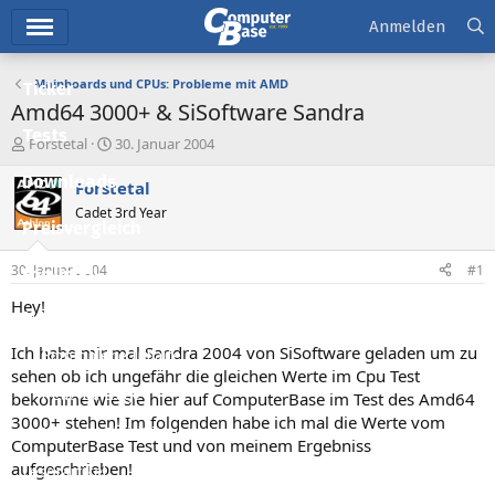
Hauptmenü
Anmelden
Mainboards und CPUs: Probleme mit AMD
Ticker
Amd64 3000+ & SiSoftware Sandra
Tests
E
E
Forstetal
30. Januar 2004
r
r
Downloads
s
s
Forstetal
t
t
Cadet 3rd Year
e
e
Preisvergleich
l
l
l
l
30. Januar 2004
#1
Forum
e
t
r
a
Hey!
Aktuelles
m
Ich habe mir mal Sandra 2004 von SiSoftware geladen um zu
Empfohlene Inhalte
sehen ob ich ungefähr die gleichen Werte im Cpu Test
Neue Beiträge
bekomme wie sie hier auf ComputerBase im Test des Amd64
3000+ stehen! Im folgenden habe ich mal die Werte vom
Neueste Aktivitäten
ComputerBase Test und von meinem Ergebniss
aufgeschrieben!
Leserartikel