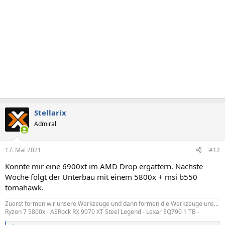
n
:
Stellarix
Admiral
17. Mai 2021
#12
Konnte mir eine 6900xt im AMD Drop ergattern. Nächste
Woche folgt der Unterbau mit einem 5800x + msi b550
tomahawk.
Zuerst formen wir unsere Werkzeuge und dann formen die Werkzeuge uns…
Ryzen 7 5800x - ASRock RX 9070 XT Steel Legend - Lexar EQ790 1 TB -