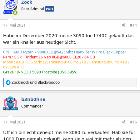
Zock
k
t
Rear Admiral
PRO
i
o
n
17. Mai 2021
#14
e
n
Habe im Dezember 2020 meine 3090 für 1740€ gekauft das
:
war ein Knaller aus heutiger Sicht.
CPU : AMD Ryzen 7 9800X3D@5425Mhz Heatkiller IV Pro Black Copper
Ram : G.Skill Trident Z5 Neo RGB@6000 CL26 / 64 GB
Mobo : Asus ROG Strix E/Samsung-9100Pro 2TB /
Samsung-990Pro 4TB
/
870Evo 4TB
Graka : INNO3D 5090 Frostbite (UV0,895V)
Zockmock
und
Blackvoodoo
R
e
a
b3nb0hne
k
t
Commander
i
o
n
17. Mai 2021
#15
e
n
Uff ich bin echt geneigt meine 3080 zu verkaufen. Hab sie für
:
1000 Euro damals gekauft, kann sie quasi mit mehr als den