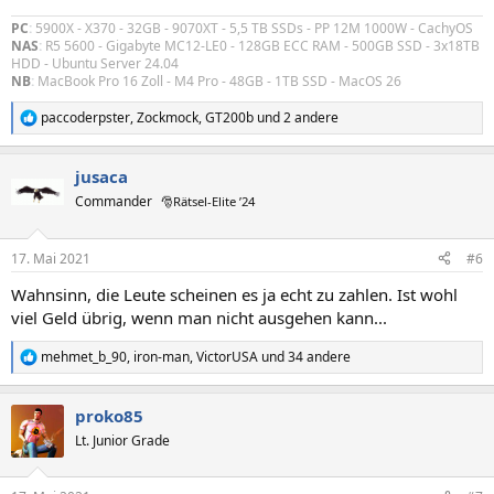
PC
:
5900X - X370 - 32GB - 9070XT - 5,5 TB SSDs - PP 12M 1000W - CachyOS
NAS
:
R5 5600 - Gigabyte MC12-LE0 - 128GB ECC RAM - 500GB SSD - 3x18TB
HDD - Ubuntu Server 24.04
NB
:
MacBook Pro 16 Zoll - M4 Pro - 48GB - 1TB SSD - MacOS 26
paccoderpster
,
Zockmock
,
GT200b
und 2 andere
R
e
a
jusaca
k
t
Commander
🎅Rätsel-Elite ’24
i
o
n
17. Mai 2021
#6
e
n
Wahnsinn, die Leute scheinen es ja echt zu zahlen. Ist wohl
:
viel Geld übrig, wenn man nicht ausgehen kann...
mehmet_b_90
,
iron-man
,
VictorUSA
und 34 andere
R
e
a
proko85
k
t
Lt. Junior Grade
i
o
n