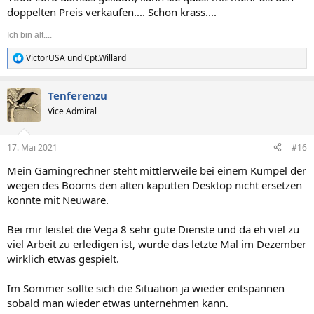
doppelten Preis verkaufen.... Schon krass....
Ich bin alt....
VictorUSA
und
Cpt.Willard
R
e
a
Tenferenzu
k
t
Vice Admiral
i
o
n
17. Mai 2021
#16
e
n
Mein Gamingrechner steht mittlerweile bei einem Kumpel der
:
wegen des Booms den alten kaputten Desktop nicht ersetzen
konnte mit Neuware.
Bei mir leistet die Vega 8 sehr gute Dienste und da eh viel zu
viel Arbeit zu erledigen ist, wurde das letzte Mal im Dezember
wirklich etwas gespielt.
Im Sommer sollte sich die Situation ja wieder entspannen
sobald man wieder etwas unternehmen kann.