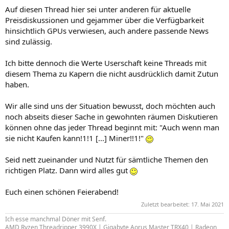
Auf diesen Thread hier sei unter anderen für aktuelle
Preisdiskussionen und gejammer über die Verfügbarkeit
hinsichtlich GPUs verwiesen, auch andere passende News
sind zulässig.
Ich bitte dennoch die Werte Userschaft keine Threads mit
diesem Thema zu Kapern die nicht ausdrücklich damit Zutun
haben.
Wir alle sind uns der Situation bewusst, doch möchten auch
noch abseits dieser Sache in gewohnten räumen Diskutieren
können ohne das jeder Thread beginnt mit: "Auch wenn man
sie nicht Kaufen kann!1!1 [...] Miner!!1!"
Seid nett zueinander und Nutzt für sämtliche Themen den
richtigen Platz. Dann wird alles gut
Euch einen schönen Feierabend!
Zuletzt bearbeitet:
17. Mai 2021
Ich esse manchmal Döner mit Senf.
AMD Ryzen Threadripper 3990X | Gigabyte Aorus Master TRX40 | Radeon