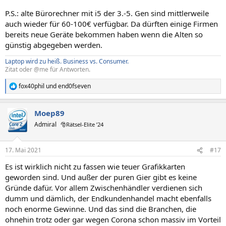
P.S.: alte Bürorechner mit i5 der 3.-5. Gen sind mittlerweile
auch wieder für 60-100€ verfügbar. Da dürften einige Firmen
bereits neue Geräte bekommen haben wenn die Alten so
günstig abgegeben werden.
Laptop wird zu heiß.
Business vs. Consumer.
Zitat oder @me für Antworten.
fox40phil
und
end0fseven
R
e
a
Moep89
k
t
Admiral
🎅Rätsel-Elite ’24
i
o
n
17. Mai 2021
#17
e
n
Es ist wirklich nicht zu fassen wie teuer Grafikkarten
:
geworden sind. Und außer der puren Gier gibt es keine
Gründe dafür. Vor allem Zwischenhändler verdienen sich
dumm und dämlich, der Endkundenhandel macht ebenfalls
noch enorme Gewinne. Und das sind die Branchen, die
ohnehin trotz oder gar wegen Corona schon massiv im Vorteil