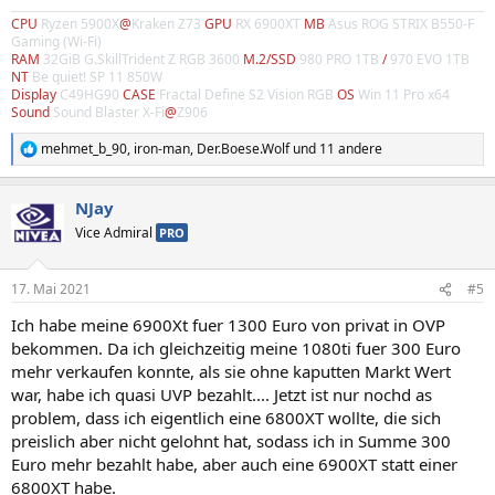
CPU
Ryzen 5900X
@
Kraken Z73
GPU
RX 6900XT
MB
Asus ROG STRIX B550-F
Gaming (Wi-Fi)
RAM
32GiB G.SkillTrident Z RGB 3600
M.2/SSD
980 PRO 1TB
/
970 EVO 1TB
NT
Be quiet! SP 11 850W
Display
C49HG90
CASE
Fractal Define S2 Vision RGB
OS
Win 11 Pro x64
Sound
Sound Blaster X-Fi
@
Z906
mehmet_b_90
,
iron-man
,
Der.Boese.Wolf
und 11 andere
R
e
a
NJay
k
t
Vice Admiral
PRO
i
o
n
17. Mai 2021
#5
e
n
Ich habe meine 6900Xt fuer 1300 Euro von privat in OVP
:
bekommen. Da ich gleichzeitig meine 1080ti fuer 300 Euro
mehr verkaufen konnte, als sie ohne kaputten Markt Wert
war, habe ich quasi UVP bezahlt.... Jetzt ist nur nochd as
problem, dass ich eigentlich eine 6800XT wollte, die sich
preislich aber nicht gelohnt hat, sodass ich in Summe 300
Euro mehr bezahlt habe, aber auch eine 6900XT statt einer
6800XT habe.