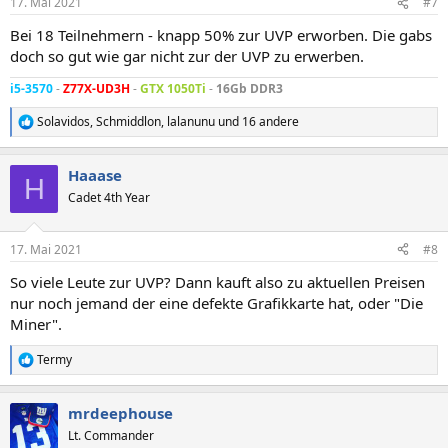
17. Mai 2021
#7
e
n
Bei 18 Teilnehmern - knapp 50% zur UVP erworben. Die gabs
:
doch so gut wie gar nicht zur der UVP zu erwerben.
i5-3570
-
Z77X-UD3H
-
GTX 1050Ti
-
16Gb DDR3
Solavidos
,
Schmiddlon
,
lalanunu
und 16 andere
R
e
a
Haaase
k
H
t
Cadet 4th Year
i
o
n
17. Mai 2021
#8
e
n
So viele Leute zur UVP? Dann kauft also zu aktuellen Preisen
:
nur noch jemand der eine defekte Grafikkarte hat, oder "Die
Miner".
Termy
R
e
a
mrdeephouse
k
t
Lt. Commander
i