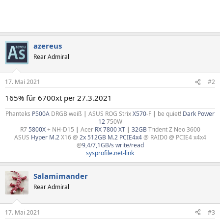
azereus
Rear Admiral
17. Mai 2021
#2
165% für 6700xt per 27.3.2021
Phanteks
P500A
DRGB weiß
|
ASUS ROG Strix
X570
-F
|
be quiet!
Dark Power
12
750W
R7
5800X
+ NH-D15
|
Acer
RX 7800 XT
|
32GB
Trident Z Neo 3600
ASUS
Hyper M.2
X16 @
2x 512GB M.2 PCIE4x4
@ RAID0 @ PCIE4 x4x4
@
9,4/7,1GB/s write/read
sysprofile.net-link
Salamimander
Rear Admiral
17. Mai 2021
#3