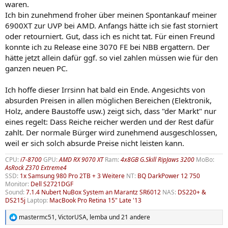
waren.
Ich bin zunehmend froher über meinen Spontankauf meiner
6900XT zur UVP bei AMD. Anfangs hätte ich sie fast storniert
oder retourniert. Gut, dass ich es nicht tat. Für einen Freund
konnte ich zu Release eine 3070 FE bei NBB ergattern. Der
hätte jetzt allein dafür ggf. so viel zahlen müssen wie für den
ganzen neuen PC.
Ich hoffe dieser Irrsinn hat bald ein Ende. Angesichts von
absurden Preisen in allen möglichen Bereichen (Elektronik,
Holz, andere Baustoffe usw.) zeigt sich, dass "der Markt" nur
eines regelt: Dass Reiche reicher werden und der Rest dafür
zahlt. Der normale Bürger wird zunehmend ausgeschlossen,
weil er sich solch absurde Preise nicht leisten kann.
CPU:
i7-8700
GPU:
AMD RX 9070 XT
Ram:
4x8GB G.Skill RipJaws 3200
MoBo:
AsRock Z370 Extreme4
SSD:
1x Samsung 980 Pro 2TB + 3 Weitere
NT:
BQ DarkPower 12 750
Monitor:
Dell S2721DGF
Sound:
7.1.4 Nubert NuBox System an Marantz SR6012
NAS:
DS220+ &
DS215j
Laptop:
MacBook Pro Retina 15" Late '13
mastermc51
,
VictorUSA
,
lemba
und 21 andere
R