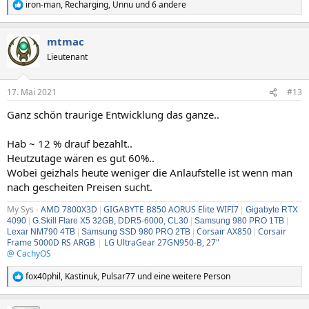
iron-man
,
Recharging
,
Unnu
und 6 andere
R
e
a
mtmac
k
t
Lieutenant
i
o
n
17. Mai 2021
#13
e
n
Ganz schön traurige Entwicklung das ganze..
:
Hab ~ 12 % drauf bezahlt..
Heutzutage wären es gut 60%..
Wobei geizhals heute weniger die Anlaufstelle ist wenn man
nach gescheiten Preisen sucht.
My Sys -
AMD 7800X3D
GIGABYTE B850 AORUS Elite WIFI7
|
|
Gigabyte RTX
4090
|
G.Skill Flare X5 32GB, DDR5-6000, CL30
|
Samsung 980 PRO 1TB
|
Corsair AX850
Corsair
Lexar NM790 4TB
|
Samsung SSD 980 PRO 2TB
|
|
Frame 5000D RS ARGB
|
LG UltraGear 27GN950-B, 27"
@ CachyOS
fox40phil
,
Kastinuk
,
Pulsar77
und eine weitere Person
R
e
a