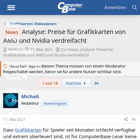
Hauptmenü
Anmelden
Grafikkarten: Diskussionen
Ticker
Analyse: Preise für Grafikkarten von
News
Tests
AMD und Nvidia verdreifacht
E
E
MichaG
17. Mai 2021
Zur News: Analyse: Preise für
Downloads
r
r
Grafikkarten von AMD und Nvidia verdreifacht
s
s
Preisvergleich
t
Neue Beiträge in diesem Thema müssen von einem Moderator
t
freigeschaltet werden, bevor sie für andere Nutzer sichtbar sind.
e
e
l
l
Forum
l
l
Letzte
1 von 18
Nächste
e
t
Aktuelles
r
a
MichaG
m
Empfohlene Inhalte
Redakteur
Teammitglied
Neue Beiträge
17. Mai 2021
#1
Neueste Aktivitäten
Dass
Grafikkarten
für Spieler seit Monaten schlecht verfügbar
Leserartikel
und extrem überteuert sind, ist für ComputerBase-Leser keine