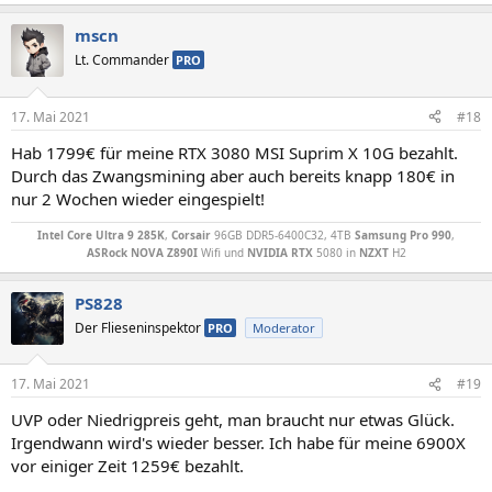
e
a
mscn
k
t
Lt. Commander
PRO
i
o
n
17. Mai 2021
#18
e
n
Hab 1799€ für meine RTX 3080 MSI Suprim X 10G bezahlt.
:
Durch das Zwangsmining aber auch bereits knapp 180€ in
nur 2 Wochen wieder eingespielt!
Intel Core Ultra 9 285K
,
Corsair
96GB DDR5-6400C32, 4TB
Samsung Pro 990
,
ASRock NOVA Z890I
Wifi und
NVIDIA RTX
5080 in
NZXT
H2
PS828
Der Flieseninspektor
PRO
Moderator
17. Mai 2021
#19
UVP oder Niedrigpreis geht, man braucht nur etwas Glück.
Irgendwann wird's wieder besser. Ich habe für meine 6900X
vor einiger Zeit 1259€ bezahlt.