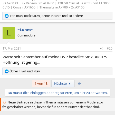
RX 6900 XT + 2x Radeon Pro AI 9700 | 128 GB Crucial Balistix Sport LT 3000
CL15 | Corsair AX1600i | Thermaltake AX700 + 2x AX100
iron-man
,
Rockstar85
,
Senor Picante
und 10 andere
R
e
a
~Lunes~
k
L
t
Commodore
i
o
n
17. Mai 2021
#20
e
n
Warte seit September auf meine UVP bestellte Strix 3080 :S
:
Hoffnung ist gering...
Öcher Tivoli
und
NJay
R
e
a
Letzte
1 von 18
Nächste
k
t
Du musst dich einloggen oder registrieren, um hier zu antworten.
i
o
n
Neue Beiträge in diesem Thema müssen von einem Moderator
e
freigeschaltet werden, bevor sie für andere Nutzer sichtbar sind.
n
: