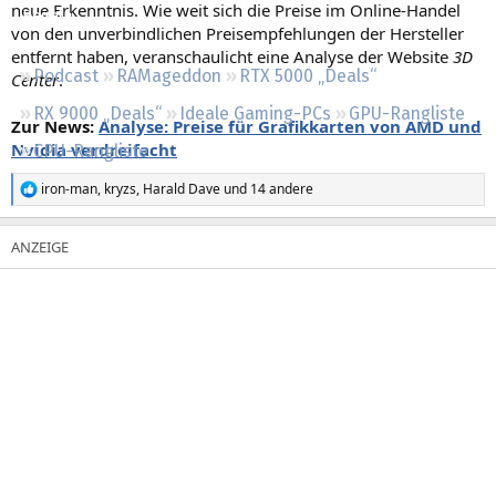
neue Erkenntnis. Wie weit sich die Preise im Online-Handel
Regeln
von den unverbindlichen Preisempfehlungen der Hersteller
entfernt haben, veranschaulicht eine Analyse der Website
3D
Podcast
RAMageddon
RTX 5000 „Deals“
Center
.
RX 9000 „Deals“
Ideale Gaming-PCs
GPU-Rangliste
Zur News:
Analyse: Preise für Grafikkarten von AMD und
Nvidia verdreifacht
CPU-Rangliste
iron-man
,
kryzs
,
Harald Dave
und 14 andere
R
e
a
k
t
i
o
n
e
n
: