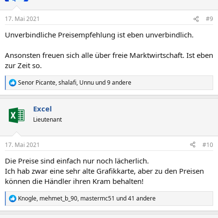
o
n
17. Mai 2021
#9
e
n
Unverbindliche Preisempfehlung ist eben unverbindlich.
:
Ansonsten freuen sich alle über freie Marktwirtschaft. Ist eben
zur Zeit so.
Senor Picante
,
shalafi
,
Unnu
und 9 andere
R
e
a
Excel
k
t
Lieutenant
i
o
n
17. Mai 2021
#10
e
n
Die Preise sind einfach nur noch lächerlich.
:
Ich hab zwar eine sehr alte Grafikkarte, aber zu den Preisen
können die Händler ihren Kram behalten!
Knogle
,
mehmet_b_90
,
mastermc51
und 41 andere
R
e
a