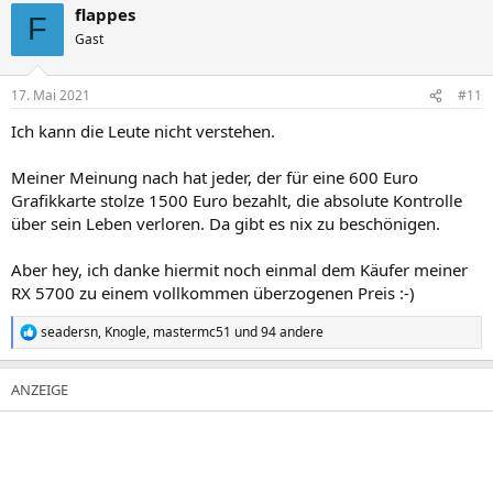
flappes
k
F
t
Gast
i
o
n
17. Mai 2021
#11
e
n
Ich kann die Leute nicht verstehen.
:
Meiner Meinung nach hat jeder, der für eine 600 Euro
Grafikkarte stolze 1500 Euro bezahlt, die absolute Kontrolle
über sein Leben verloren. Da gibt es nix zu beschönigen.
Aber hey, ich danke hiermit noch einmal dem Käufer meiner
RX 5700 zu einem vollkommen überzogenen Preis :-)
seadersn
,
Knogle
,
mastermc51
und 94 andere
R
e
a
k
t
i
o
n
e