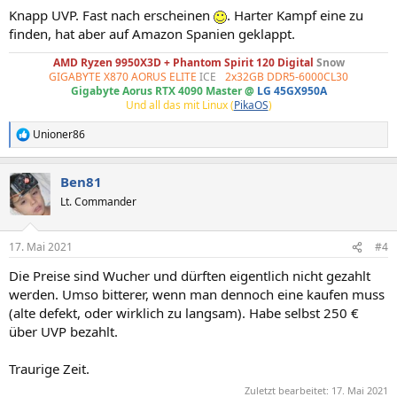
Knapp UVP. Fast nach erscheinen
. Harter Kampf eine zu
finden, hat aber auf Amazon Spanien geklappt.
AMD Ryzen 9950X3D + Phantom Spirit 120 Digital
Snow
GIGABYTE X870 AORUS ELITE
ICE
-
2x32GB DDR5-6000CL30
Gigabyte Aorus RTX 4090 Master @
LG 45GX950A
Und all das mit Linux (
PikaOS
)
Unioner86
R
e
a
Ben81
k
t
Lt. Commander
i
o
n
17. Mai 2021
#4
e
n
Die Preise sind Wucher und dürften eigentlich nicht gezahlt
:
werden. Umso bitterer, wenn man dennoch eine kaufen muss
(alte defekt, oder wirklich zu langsam). Habe selbst 250 €
über UVP bezahlt.
Traurige Zeit.
Zuletzt bearbeitet:
17. Mai 2021