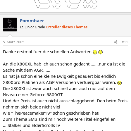
\
.
\____\\
.
\_\
..
\
.
\____/
.
/\_/\_\
.
\/____/
.
\/_/
...
\/___/
..
\//\/_/
Pommbaer
Lt. Junior Grade
Ersteller dieses Themas
5. März 2005
#11
Danke erstmal fuer die schnellen Antworten
An die X800XL hab ich auch schon gedacht........nur da ist die
Sache mit dem AGP.......
Es hat ja schon eine kleine Ewigkeit gedauert bis endlich
X800pro Platinen als AGP Versionen verfuergbar waren.
Die X800Xl ist zwar auch schnell aber auch nur auf dem
Niveau einer Geforce 6800GT.
Und der Preis ist auch nicht ausschlaggebend. Den beim Preis
nehmen sich beide nicht viel
wie "ThePeacemaker19" schon geschrieben hat!
Zum Thema SM3 sind mir noch weitere Titel eingefallen
....Stalker und ElderScrolls IV