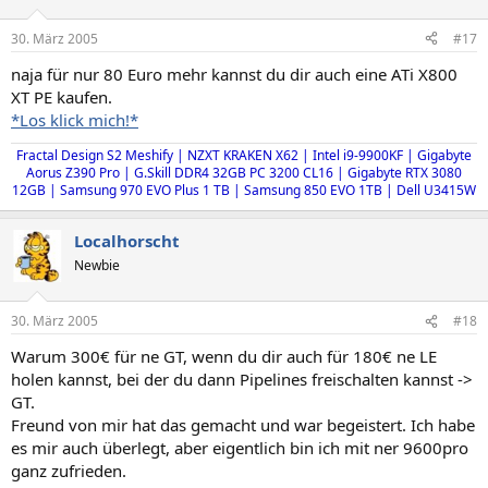
30. März 2005
#17
naja für nur 80 Euro mehr kannst du dir auch eine ATi X800
XT PE kaufen.
*Los klick mich!*
Fractal Design S2 Meshify | NZXT KRAKEN X62 | Intel i9-9900KF | Gigabyte
Aorus Z390 Pro | G.Skill DDR4 32GB PC 3200 CL16 |
Gigabyte RTX 3080
12GB
| Samsung 970 EVO Plus 1 TB | Samsung 850 EVO 1TB | Dell U3415W
Localhorscht
Newbie
30. März 2005
#18
Warum 300€ für ne GT, wenn du dir auch für 180€ ne LE
holen kannst, bei der du dann Pipelines freischalten kannst ->
GT.
Freund von mir hat das gemacht und war begeistert. Ich habe
es mir auch überlegt, aber eigentlich bin ich mit ner 9600pro
ganz zufrieden.