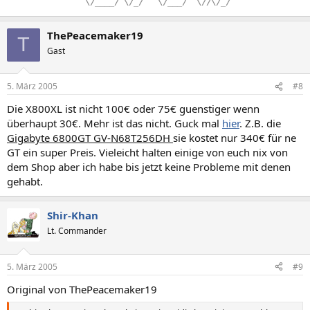
.
\/____/
.
\/_/
...
\/___/
..
\//\/_/
ThePeacemaker19
T
Gast
5. März 2005
#8
Die X800XL ist nicht 100€ oder 75€ guenstiger wenn
überhaupt 30€. Mehr ist das nicht. Guck mal
hier
. Z.B. die
Gigabyte 6800GT GV-N68T256DH
sie kostet nur 340€ für ne
GT ein super Preis. Vieleicht halten einige von euch nix von
dem Shop aber ich habe bis jetzt keine Probleme mit denen
gehabt.
Shir-Khan
Lt. Commander
5. März 2005
#9
Original von ThePeacemaker19