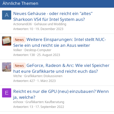
Ähnliche Themen
Neues Gehäuse - oder reicht ein "altes"
A
Sharkoon VS4 für Intel System aus?
Actionandi36
Gehäuse und Modding
Antworten
10
19. Dezember 2023
Weitere Einsparungen: Intel stellt NUC-
News
Serie ein und reicht sie an Asus weiter
Volker
Desktop-Computer
Antworten
138
25. August 2023
GeForce, Radeon & Arc: Wie viel Speicher
News
hat eure Grafikkarte und reicht euch das?
Vitche
Grafikkarten: Diskussionen
Antworten
427
1. März 2023
Reicht es nur die GPU (neu) einzubauen? Wenn
E
ja, welche?
eshoxx
Grafikkarten: Kaufberatung
Antworten
13
17. September 2022