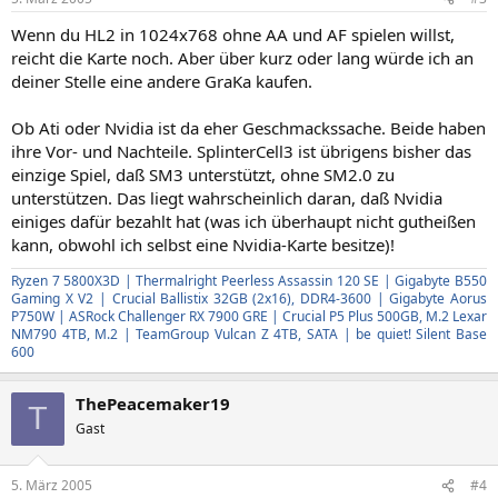
Wenn du HL2 in 1024x768 ohne AA und AF spielen willst,
reicht die Karte noch. Aber über kurz oder lang würde ich an
deiner Stelle eine andere GraKa kaufen.
Ob Ati oder Nvidia ist da eher Geschmackssache. Beide haben
ihre Vor- und Nachteile. SplinterCell3 ist übrigens bisher das
einzige Spiel, daß SM3 unterstützt, ohne SM2.0 zu
unterstützen. Das liegt wahrscheinlich daran, daß Nvidia
einiges dafür bezahlt hat (was ich überhaupt nicht gutheißen
kann, obwohl ich selbst eine Nvidia-Karte besitze)!
Ryzen 7 5800X3D | Thermalright Peerless Assassin 120 SE | Gigabyte B550
Gaming X V2 | Crucial Ballistix 32GB (2x16), DDR4-3600 | Gigabyte Aorus
P750W | ASRock Challenger RX 7900 GRE | Crucial P5 Plus 500GB, M.2 Lexar
NM790 4TB, M.2 | TeamGroup Vulcan Z 4TB, SATA | be quiet! Silent Base
600
ThePeacemaker19
T
Gast
5. März 2005
#4