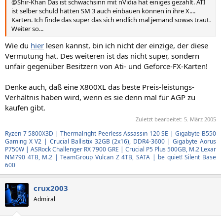
@Shir-Khan Das ist schwachsinn mit nVidia hat einiges gezahlt. ATI
ist selber schuld hätten SM 3 auch einbauen können in ihre X....
Karten. Ich finde das super das sich endlich mal jemand sowas traut.
Weiter so...
Wie du
hier
lesen kannst, bin ich nicht der einzige, der diese
Vermutung hat. Des weiteren ist das nicht super, sondern
unfair gegenüber Besitzern von Ati- und Geforce-FX-Karten!
Denke auch, daß eine X800XL das beste Preis-leistungs-
Verhältnis haben wird, wenn es sie denn mal für AGP zu
kaufen gibt.
Zuletzt bearbeitet:
5. März 2005
Ryzen 7 5800X3D | Thermalright Peerless Assassin 120 SE | Gigabyte B550
Gaming X V2 | Crucial Ballistix 32GB (2x16), DDR4-3600 | Gigabyte Aorus
P750W | ASRock Challenger RX 7900 GRE | Crucial P5 Plus 500GB, M.2 Lexar
NM790 4TB, M.2 | TeamGroup Vulcan Z 4TB, SATA | be quiet! Silent Base
600
crux2003
Admiral