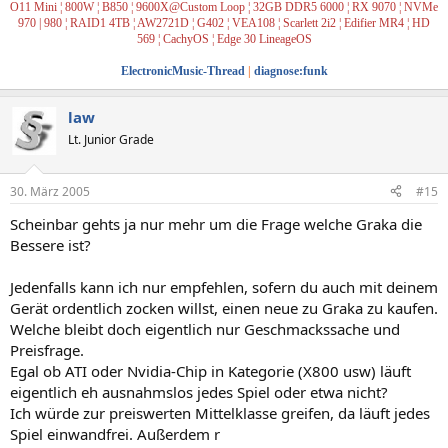
O11 Mini ¦ 800W ¦ B850 ¦ 9600X@Custom Loop ¦ 32GB DDR5 6000 ¦ RX 9070 ¦ NVMe
970 | 980
¦ RAID1
4TB ¦ AW2721D ¦ G402 ¦ VEA108 ¦ Scarlett 2i2
¦ Edifier MR4
¦
HD
569
¦
CachyOS
¦
Edge 30 LineageOS
ElectronicMusic-Thread
|
diagnose:funk
law
Lt. Junior Grade
30. März 2005
#15
Scheinbar gehts ja nur mehr um die Frage welche Graka die
Bessere ist?
Jedenfalls kann ich nur empfehlen, sofern du auch mit deinem
Gerät ordentlich zocken willst, einen neue zu Graka zu kaufen.
Welche bleibt doch eigentlich nur Geschmackssache und
Preisfrage.
Egal ob ATI oder Nvidia-Chip in Kategorie (X800 usw) läuft
eigentlich eh ausnahmslos jedes Spiel oder etwa nicht?
Ich würde zur preiswerten Mittelklasse greifen, da läuft jedes
Spiel einwandfrei. Außerdem r