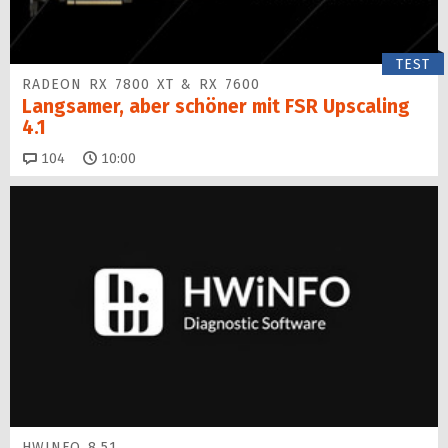
TEST
RADEON RX 7800 XT & RX 7600
Langsamer, aber schöner mit FSR Upscaling
4.1
Kommentare
104
10:00
HWINFO 8.51