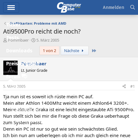
Hauptmenü
Anmelden
Grafikkarten: Probleme mit AMD
Ticker
Ati9500Pro reicht die noch?
Tests
E
E
Pommbaer
5. März 2005
r
r
Letzte
Downloads
1 von 2
Nächste
s
s
t
t
e
e
Pommbaer
Preisvergleich
l
l
Lt. Junior Grade
l
l
Forum
e
t
r
a
5. März 2005
#1
Aktuelles
m
Tja nun ist es soweit ich rüste mein PC auf.
Empfohlene Inhalte
Mein alter Athlon 1400Mhz weicht einem Athlon64 3200+.
Meine aktuelle Graka ist eine leicht eingestaubte ATi 9500Pro.
Neue Beiträge
Nun stellt sich bei mir die Frage ob diese Graka ueberhaupt
Neueste Aktivitäten
zum System passt.
Denn ein PC ist nur so gut wie sein schwächstes Glied.
Leserartikel
Ich bin nun am ueberlegen ob ich mir auch gleich eine neue