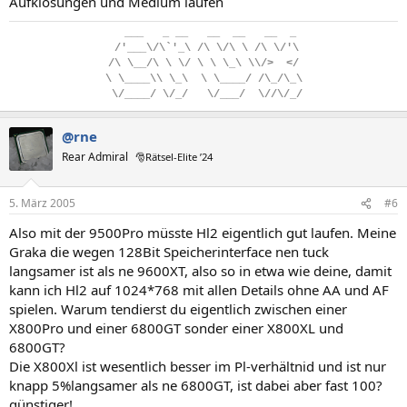
Aufklösungen und Medium laufen
..
___
...
_
.
__
...
__
..
__
...
__
..
_
.
/'___\/\`'_\
.
/\
.
\/\
.
\
.
/\
.
\/'\
/\
.
\__/\
.
\
.
\/
.
\
.
\
.
\_\
.
\\/>
..
</
\
.
\____\\
.
\_\
..
\
.
\____/
.
/\_/\_\
.
\/____/
.
\/_/
...
\/___/
..
\//\/_/
@rne
Rear Admiral
🎅Rätsel-Elite ’24
5. März 2005
#6
Also mit der 9500Pro müsste Hl2 eigentlich gut laufen. Meine
Graka die wegen 128Bit Speicherinterface nen tuck
langsamer ist als ne 9600XT, also so in etwa wie deine, damit
kann ich Hl2 auf 1024*768 mit allen Details ohne AA und AF
spielen. Warum tendierst du eigentlich zwischen einer
X800Pro und einer 6800GT sonder einer X800XL und
6800GT?
Die X800Xl ist wesentlich besser im Pl-verhältnid und ist nur
knapp 5%langsamer als ne 6800GT, ist dabei aber fast 100?
günstiger!