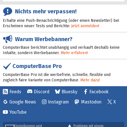
Nichts mehr verpassen!
Erhalte eine Push-Benachrichtigung (oder einen Newsletter) bei
Erscheinen neuer Tests und Berichte:
Jetzt anmelden!
Warum Werbebanner?
ComputerBase berichtet unabhängig und verkauft deshalb keine
Inhalte, sondern Werbebanner.
Mehr erfahren!
ComputerBase Pro
ComputerBase Pro ist die werbefreie, schnelle, flexible und
zugleich faire Variante von ComputerBase.
Mehr dazu!
Feeds
Discord
Bluesky
Facebook
Google News
Instagram
Mastodon
X
YouTube
Einstellungen und
Probleme mit einem