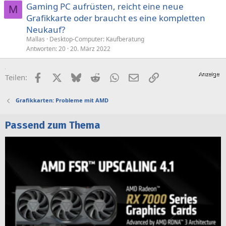
Gaming PC aufrüsten, reicht eine neue
M
Grafikkarte oder braucht es eine kompletten
Neukauf?
Mallas
Desktop-Computer: Kaufberatung
Antworten
20
20. März 2022
Facebook
X (Twitter)
Bluesky
Reddit
WhatsApp
E-Mail
Link
Teilen:
Grafikkarten: Probleme mit AMD
Passend zum Thema