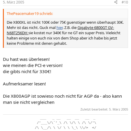
5. März 2005
#10
ThePeacemaker19 schrieb:
Die X800XL ist nicht 100€ oder 75€ guenstiger wenn überhaupt 30€.
Mehr ist das nicht. Guck mal
hier
. Z.B. die
Gigabyte 6800GT GV-
N68T256DH
sie kostet nur 340€ für ne GT ein super Preis. Vieleicht
halten einige von euch nix von dem Shop aber ich habe bis jetzt
keine Probleme mit denen gehabt.
Du hast was überlesen!
wie meinen die PCI-e version!
die gibts nicht für 330€!
Aufmerksamer lesen!
Die X800AGP ist sowieso noch nicht für AGP da - also kann
man sie nicht vergleichen
Zuletzt bearbeitet:
5. März 2005
..
___
...
_
.
__
...
__
..
__
...
__
..
_
.
/'___\/\`'_\
.
/\
.
\/\
.
\
.
/\
.
\/'\
/\
.
\__/\
.
\
.
\/
.
\
.
\
.
\_\
.
\\/>
..
</