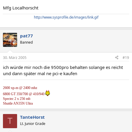
Mfg Localhorscht
http://www.sysprofile.de/images/link.gif
pat77
Banned
30. März 2005
#19
ich würde mir noch die 9500pro behalten solange es reicht
und dann später mal ne pci-e kaufen
2600 xp-m @ 2400 mhz
6800 GT 350/700 @ 410/940
Spectec 2 x 256 mb
Shuttle AN35N Ultra
TanteHorst
T
Lt. Junior Grade