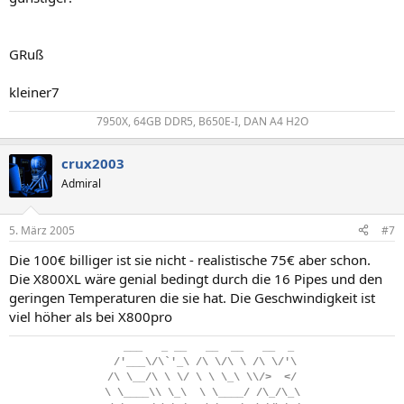
GRuß
kleiner7
7950X, 64GB DDR5, B650E-I, DAN A4 H2O​
crux2003
Admiral
5. März 2005
#7
Die 100€ billiger ist sie nicht - realistische 75€ aber schon.
Die X800XL wäre genial bedingt durch die 16 Pipes und den
geringen Temperaturen die sie hat. Die Geschwindigkeit ist
viel höher als bei X800pro
..
___
...
_
.
__
...
__
..
__
...
__
..
_
.
/'___\/\`'_\
.
/\
.
\/\
.
\
.
/\
.
\/'\
/\
.
\__/\
.
\
.
\/
.
\
.
\
.
\_\
.
\\/>
..
</
\
.
\____\\
.
\_\
..
\
.
\____/
.
/\_/\_\