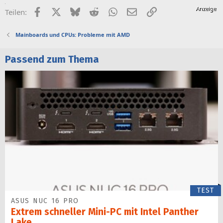
Facebook
X (Twitter)
Bluesky
Reddit
WhatsApp
E-Mail
Link
Teilen:
Mainboards und CPUs: Probleme mit AMD
Passend zum Thema
TEST
ASUS NUC 16 PRO
Extrem schneller Mini-PC mit Intel Panther
Lake