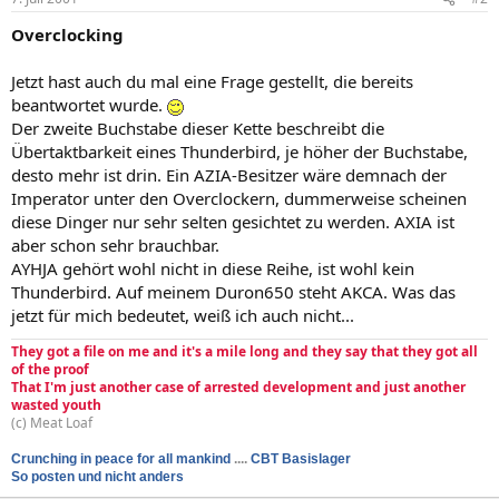
Overclocking
Jetzt hast auch du mal eine Frage gestellt, die bereits
beantwortet wurde.
Der zweite Buchstabe dieser Kette beschreibt die
Übertaktbarkeit eines Thunderbird, je höher der Buchstabe,
desto mehr ist drin. Ein AZIA-Besitzer wäre demnach der
Imperator unter den Overclockern, dummerweise scheinen
diese Dinger nur sehr selten gesichtet zu werden. AXIA ist
aber schon sehr brauchbar.
AYHJA gehört wohl nicht in diese Reihe, ist wohl kein
Thunderbird. Auf meinem Duron650 steht AKCA. Was das
jetzt für mich bedeutet, weiß ich auch nicht...
They got a file on me and it's a mile long and they say that they got all
of the proof
That I'm just another case of arrested development and just another
wasted youth
(c) Meat Loaf
Crunching in peace for all mankind
....
CBT Basislager
So posten und nicht anders