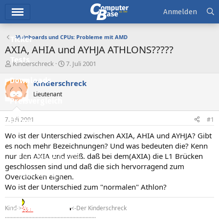
Hauptmenü
Anmelden
Mainboards und CPUs: Probleme mit AMD
Ticker
AXIA, AHIA und AYHJA ATHLONS?????
Tests
E
E
Kinderschreck
7. Juli 2001
r
r
Downloads
s
s
Kinderschreck
t
t
Lieutenant
e
e
Preisvergleich
l
l
l
l
7. Juli 2001
#1
Forum
e
t
r
a
Wo ist der Unterschied zwischen AXIA, AHIA und AYHJA? Gibt
Aktuelles
m
es noch mehr Bezeichnungen? Und was bedeuten die? Kenn
nur den AXIA und weiß. daß bei dem(AXIA) die L1 Brücken
Empfohlene Inhalte
geschlossen sind und daß die sich hervorragend zum
Neue Beiträge
Overclocken eignen.
Wo ist der Unterschied zum "normalen" Athlon?
Neueste Aktivitäten
Kind->
<-Der Kinderschreck
Leserartikel
..............................................................