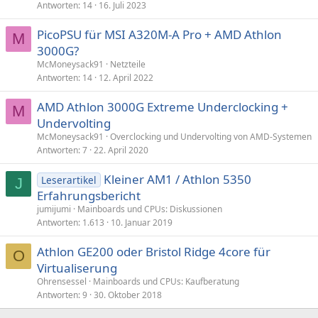
Antworten
14
16. Juli 2023
PicoPSU für MSI A320M-A Pro + AMD Athlon
M
3000G?
McMoneysack91
Netzteile
Antworten
14
12. April 2022
AMD Athlon 3000G Extreme Underclocking +
M
Undervolting
McMoneysack91
Overclocking und Undervolting von AMD-Systemen
Antworten
7
22. April 2020
Kleiner AM1 / Athlon 5350
Leserartikel
J
Erfahrungsbericht
jumijumi
Mainboards und CPUs: Diskussionen
Antworten
1.613
10. Januar 2019
Athlon GE200 oder Bristol Ridge 4core für
O
Virtualiserung
Ohrensessel
Mainboards und CPUs: Kaufberatung
Antworten
9
30. Oktober 2018