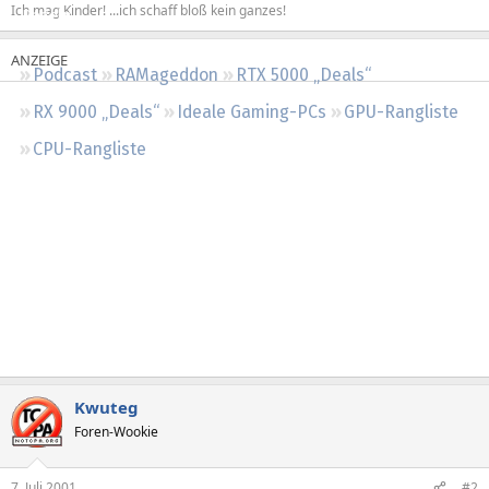
Ich mag Kinder! ...ich schaff bloß kein ganzes!
Regeln
Podcast
RAMageddon
RTX 5000 „Deals“
RX 9000 „Deals“
Ideale Gaming-PCs
GPU-Rangliste
CPU-Rangliste
Kwuteg
Foren-Wookie
7. Juli 2001
#2