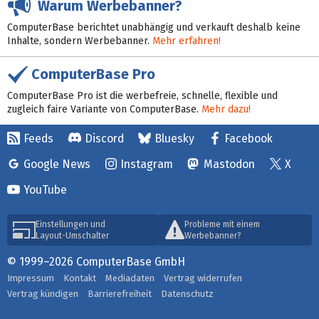
Warum Werbebanner?
ComputerBase berichtet unabhängig und verkauft deshalb keine
Inhalte, sondern Werbebanner.
Mehr erfahren!
ComputerBase Pro
ComputerBase Pro ist die werbefreie, schnelle, flexible und
zugleich faire Variante von ComputerBase.
Mehr dazu!
Feeds
Discord
Bluesky
Facebook
Google News
Instagram
Mastodon
X
YouTube
Einstellungen und
Probleme mit einem
Layout-Umschalter
Werbebanner?
© 1999–2026 ComputerBase GmbH
Impressum
Kontakt
Mediadaten
Vertrag widerrufen
Vertrag kündigen
Barrierefreiheit
Datenschutz