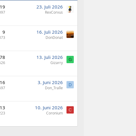
19
23. Juli 2026
097
RexCorvus
9
16. Juli 2026
873
DonDonat
78
13. Juli 2026
G
526
Gizarry
16
3. Juni 2026
D
697
Don_Tralle
13
10. Juni 2026
C
223
Coronium