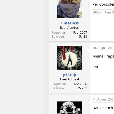
Per Console(
5900X
|
Asus S
Timesless
Rear Admiral
Registriert
Feb. 2007
Beiträge
5.438
10. August 200
Meine Fraps
cYa
y33H@
Fleet Admiral
Registriert
Apr. 2006
Beiträge
25.701
11. August 200
Danke euch.