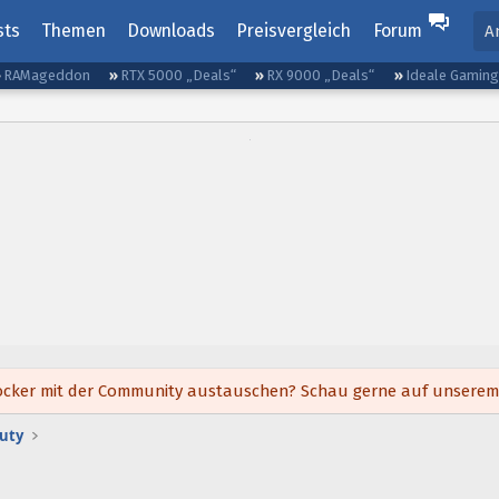
sts
Themen
Downloads
Preisvergleich
Forum
A
RAMageddon
RTX 5000 „Deals“
RX 9000 „Deals“
Ideale Gamin
h locker mit der Community austauschen? Schau gerne auf unsere
Duty