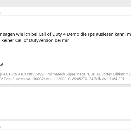
8
r sagen wie ich bei Call of Duty 4 Demo die Fps auslesen kann, mi
 keiner Call of Dutyversion bei mir.
66
 4.6 GHz/ Asus P8z77-WS/ Prolimatech Super Mega "Dual AL Vortex Edition"// 2
B/ Evga Supernova 1300G2/ Antec 1200/ LG W2452TX- 24 Zoll/ /Win7x64-SP1
8