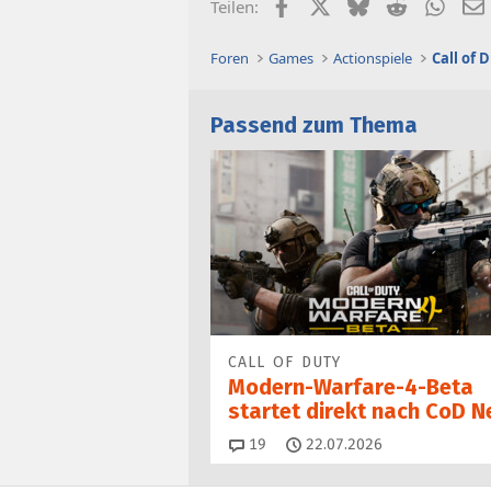
Facebook
X (Twitter)
Bluesky
Reddit
What
Teilen:
Foren
Games
Actionspiele
Call of 
Passend zum Thema
CALL OF DUTY
Modern-Warfare-4-Beta
startet direkt nach CoD N
Kommentare
19
22.07.2026