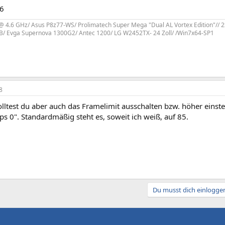
66
 4.6 GHz/ Asus P8z77-WS/ Prolimatech Super Mega "Dual AL Vortex Edition"// 2
B/ Evga Supernova 1300G2/ Antec 1200/ LG W2452TX- 24 Zoll/ /Win7x64-SP1
8
olltest du aber auch das Framelimit ausschalten bzw. höher einst
 0". Standardmäßig steht es, soweit ich weiß, auf 85.
Du musst dich einloggen