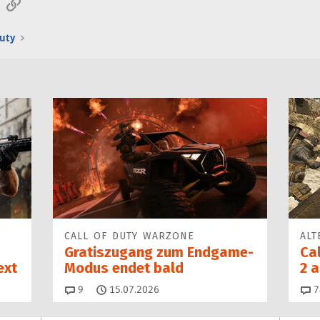
sApp
E-Mail
Link
Duty
CALL OF DUTY WARZONE
ALT
Gratiszugang zum Endgame-
Cal
ext
Modus endet bald
2 a
Kommentare
9
15.07.2026
7