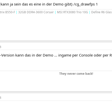
kann ja sein das es eine in der Demo gibt) /cg_drawfps 1
trix B550-F
|
32GB DDR4-3600 Corsair
|
MSI RTX3080 Trio 10G
|
Define R6 Glas
8
-Version kann das in der Demo ... ingame per Console oder per 
They never come back!
8