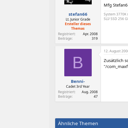
Mfg Stefan
stefan66
System 3770K @
SLI/ SSD 256 G
Lt. Junior Grade
Ersteller dieses
Themas
Registriert
Apr. 2008
Beiträge
319
12. August 200
B
Zusätzlich s
"/com_maxfps
Benni-
Cadet 3rd Year
Registriert
Aug. 2008
Beiträge
47
Ähnliche Themen