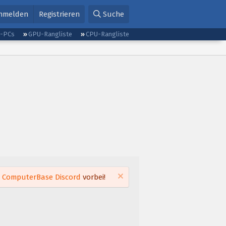
nmelden
Registrieren
Suche
g-PCs
GPU-Rangliste
CPU-Rangliste
m
ComputerBase Discord
vorbei!