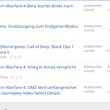
ern-Warfare-4-Beta startet direkt nach
Antworten
Aufrufe
1.
zone: Gratiszugang zum Endgame-Modus
Antworten
Aufrufe
 (Mond-)preis: Call of Duty: Black Ops 1
Antworten
Aufrufe
4.
und 5
f Duty
2
3
4
rn Warfare 4: Krieg in Korea verspricht
Antworten
1
Aufrufe
7.
f Duty
4
5
6
dern Warfare 4: DMZ wird umfangreicher
Antworten
Aufrufe
1.
 Gameplay-Video liefert Details