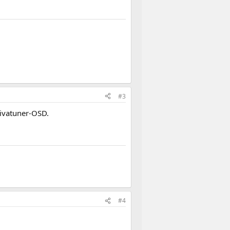
#3
Rivatuner-OSD.
#4