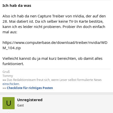
Ich hab da was
Also ich hab da nen Capture Treiber von nVidia, der auf den
28. Mai datiert ist. Da ich selber keine TV-In Karte bestitze,
kann ich es leider nicht probieren. Probier ihn doch einfach
mal aus:
https://www.computerbase.de/download/treiber/nvidia/WD
M_104.zip
Vielleicht kannst du ja mal kurz bereichten, ob damit alles
funktioniert.
Gruß
Tommy
»»
Das Redaktionsteam freut sich, wenn Leser selbst formulierte News
einschicken
.
»»
Checkliste für richtiges Posten
Unregistered
U
Gast