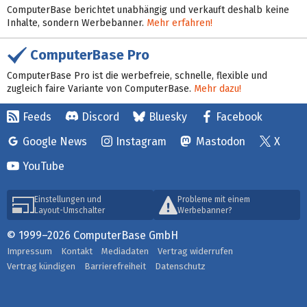
ComputerBase berichtet unabhängig und verkauft deshalb keine
Inhalte, sondern Werbebanner.
Mehr erfahren!
ComputerBase Pro
ComputerBase Pro ist die werbefreie, schnelle, flexible und
zugleich faire Variante von ComputerBase.
Mehr dazu!
Feeds
Discord
Bluesky
Facebook
Google News
Instagram
Mastodon
X
YouTube
Einstellungen und
Probleme mit einem
Layout-Umschalter
Werbebanner?
© 1999–2026 ComputerBase GmbH
Impressum
Kontakt
Mediadaten
Vertrag widerrufen
Vertrag kündigen
Barrierefreiheit
Datenschutz