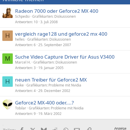
Radeon 7000 oder Geforce2 MX 400
Schpedsi
Grafikkarten: Diskussionen
Antworten
10
3. Juli 2008
vergleich rage128 und geforce2 mx 400
H
helles
Grafikkarten: Diskussionen
Antworten
6
25. September 2007
Suche Video Capture Driver für Asus V3400
M
Marcel H.
Grafikkarten: Diskussionen
Antworten
3
19. Januar 2005
neuen Treiber für Geforce2 MX
H
heike
Grafikkarten: Probleme mit Nvidia
Antworten
4
29. Dezember 2002
Geforce2 MX-400 oder....?
Tobilar
Grafikkarten: Probleme mit Nvidia
Antworten
9
19. März 2002
Facebook
X (Twitter)
Bluesky
Reddit
WhatsApp
E-Mail
Link