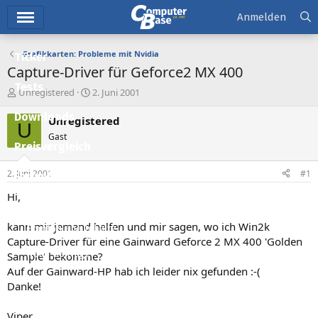
Hauptmenü
Anmelden
Grafikkarten: Probleme mit Nvidia
Ticker
Capture-Driver für Geforce2 MX 400
Tests
E
E
Unregistered
2. Juni 2001
r
r
Downloads
s
s
Unregistered
U
t
t
Gast
e
e
Preisvergleich
l
l
l
l
2. Juni 2001
#1
Forum
e
t
r
a
Hi,
Aktuelles
m
kann mir jemand helfen und mir sagen, wo ich Win2k
Empfohlene Inhalte
Capture-Driver für eine Gainward Geforce 2 MX 400 'Golden
Neue Beiträge
Sample' bekomme?
Auf der Gainward-HP hab ich leider nix gefunden :-(
Neueste Aktivitäten
Danke!
Leserartikel
Viper