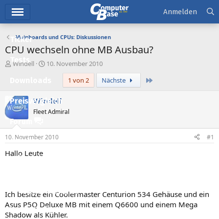
Hauptmenü
Anmelden
Mainboards und CPUs: Diskussionen
Ticker
CPU wechseln ohne MB Ausbau?
Tests
E
E
Windell
10. November 2010
r
r
Letzte
Downloads
1 von 2
Nächste
s
s
t
t
e
e
Windell
Preisvergleich
l
l
Fleet Admiral
l
l
Forum
e
t
r
a
10. November 2010
#1
Aktuelles
m
Hallo Leute
Empfohlene Inhalte
Neue Beiträge
Neueste Aktivitäten
Ich besitze ein Coolermaster Centurion 534 Gehäuse und ein
Asus P5Q Deluxe MB mit einem Q6600 und einem Mega
Leserartikel
Shadow als Kühler.