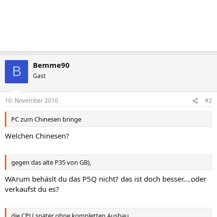
Bemme90
B
Gast
10. November 2010
#2
PC zum Chinesen bringe
Welchen Chinesen?
gegen das alte P35 von GB),
WArum behäslt du das P5Q nicht? das ist doch besser....oder
verkaufst du es?
die CPU später ohne kompletten Ausbau