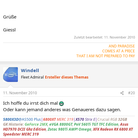
Grüße
Giessl
Zuletzt bearbeitet:
11. November 2010
AND PARADISE
COMES AT A PRICE
THAT I AM NOT PREPARED TO PAY​
Windell
Fleet Admiral
Ersteller dieses Themas
11. November 2010
#20
Ich hoffe du irrst dich mal
Oder kann jemand anderes was Genaueres dazu sagen.
5800X3D
@AS500 Plus
|
6800XT
MERC 319
|
X570
Strix E
|
Crucial
RGB
32GB
GK Historie:
GeForce 2MX
,
eVGA 8800GT
,
PoV 560Ti TGT TFC Edition
,
Asus
HD7970 DCII Ghz Edition
,
Zotac 980Ti AMP! Omega
,
XFX Radeon RX 6800 XT
Speedster MERC 319