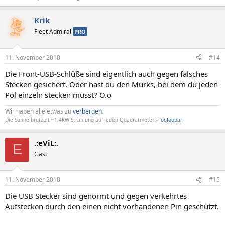
Krik
Fleet Admiral
PRO
11. November 2010
#14
Die Front-USB-Schlüße sind eigentlich auch gegen falsches
Stecken gesichert. Oder hast du den Murks, bei dem du jeden
Pol einzeln stecken musst? O.o
Wir haben alle etwas zu
verbergen
.
Die Sonne brutzelt ~1,4KW Strahlung auf jeden Quadratmeter. -
foofoobar
.:eViL:.
E
Gast
11. November 2010
#15
Die USB Stecker sind genormt und gegen verkehrtes
Aufstecken durch den einen nicht vorhandenen Pin geschützt.