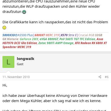
abzumontieren,die CPU rauszunehmen,eine neue CPU
reinzutun,die WLP draufzupacken und den Kühler wieder
draufzutun
Die Grafikkarte kann ich rauspacken,das ist nicht das Problem
5800X3D
@AS500 Plus
|
6800XT
MERC 319
|
X570
Strix E
|
Crucial
RGB
32GB
GK Historie:
GeForce 2MX
,
eVGA 8800GT
,
PoV 560Ti TGT TFC Edition
,
Asus
HD7970 DCII Ghz Edition
,
Zotac 980Ti AMP! Omega
,
XFX Radeon RX 6800 XT
Speedster MERC 319
longwalk
L
Gast
11. November 2010
#6
Hi,
ich habe zwar überhaupt keine Ahnung von Deiner Hardware
oder dem Mega Kühler, aber ich sag mal wie ich es kenne.
Hab schon des öfteren meine CPU aus und wieder eingebaut