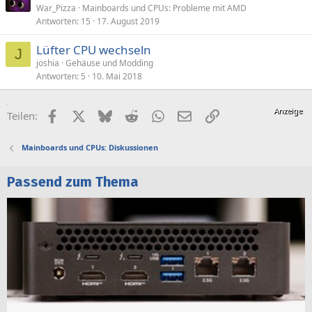
War_Pizza
Mainboards und CPUs: Probleme mit AMD
Antworten
15
17. August 2019
Lüfter CPU wechseln
J
joshia
Gehäuse und Modding
Antworten
5
10. Mai 2018
Facebook
X (Twitter)
Bluesky
Reddit
WhatsApp
E-Mail
Link
Teilen:
Mainboards und CPUs: Diskussionen
Passend zum Thema