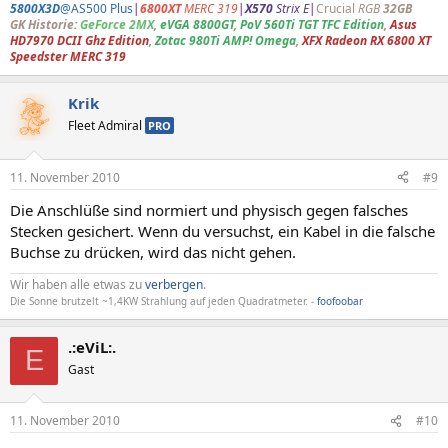
5800X3D
@AS500 Plus
|
6800XT
MERC 319
|
X570
Strix E
|
Crucial
RGB
32GB
GK Historie:
GeForce 2MX
,
eVGA 8800GT
,
PoV 560Ti TGT TFC Edition
,
Asus
HD7970 DCII Ghz Edition
,
Zotac 980Ti AMP! Omega
,
XFX Radeon RX 6800 XT
Speedster MERC 319
Krik
Fleet Admiral
PRO
11. November 2010
#9
Die Anschlüße sind normiert und physisch gegen falsches
Stecken gesichert. Wenn du versuchst, ein Kabel in die falsche
Buchse zu drücken, wird das nicht gehen.
Wir haben alle etwas zu
verbergen
.
Die Sonne brutzelt ~1,4KW Strahlung auf jeden Quadratmeter. -
foofoobar
.:eViL:.
E
Gast
11. November 2010
#10