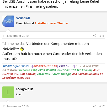
Bei USB Anschlüssen habe ich schon jahrelang keine Kebel
mit einzelnen Pins mehr gesehen.
Windell
Fleet Admiral
Ersteller dieses Themas
11. November 2010
#16
Ich meine das Verbinden der Komponenten mit dem
Netzteil^^
Außerdem hab ich noch einen Cardreader den ich verbinden
muss xD
5800X3D
@AS500 Plus
|
6800XT
MERC 319
|
X570
Strix E
|
Crucial
RGB
32GB
GK Historie:
GeForce 2MX
,
eVGA 8800GT
,
PoV 560Ti TGT TFC Edition
,
Asus
HD7970 DCII Ghz Edition
,
Zotac 980Ti AMP! Omega
,
XFX Radeon RX 6800 XT
Speedster MERC 319
longwalk
L
Gast
11. November 2010
#17