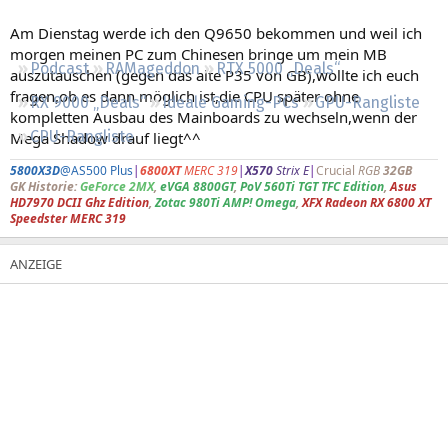
Regeln
Am Dienstag werde ich den Q9650 bekommen und weil ich
morgen meinen PC zum Chinesen bringe um mein MB
Podcast
RAMageddon
RTX 5000 „Deals“
auszutauschen (gegen das alte P35 von GB),wollte ich euch
fragen,ob es dann möglich ist,die CPU später ohne
RX 9000 „Deals“
Ideale Gaming-PCs
GPU-Rangliste
kompletten Ausbau des Mainboards zu wechseln,wenn der
CPU-Rangliste
Mega Shadow drauf liegt^^
5800X3D
@AS500 Plus
|
6800XT
MERC 319
|
X570
Strix E
|
Crucial
RGB
32GB
GK Historie:
GeForce 2MX
,
eVGA 8800GT
,
PoV 560Ti TGT TFC Edition
,
Asus
HD7970 DCII Ghz Edition
,
Zotac 980Ti AMP! Omega
,
XFX Radeon RX 6800 XT
Speedster MERC 319