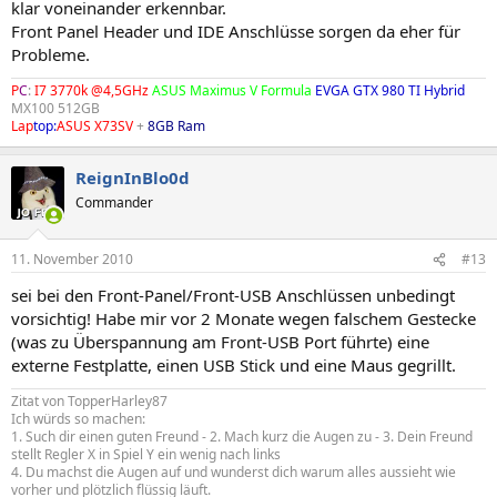
klar voneinander erkennbar.
Front Panel Header und IDE Anschlüsse sorgen da eher für
Probleme.
P
C
:
I7 3770k @4,5GHz
ASUS Maximus V Formula
EVGA GTX 980 TI Hybrid
MX100 512GB
Lap
top:
ASUS X73SV
+
8GB Ram
ReignInBlo0d
Commander
11. November 2010
#13
sei bei den Front-Panel/Front-USB Anschlüssen unbedingt
vorsichtig! Habe mir vor 2 Monate wegen falschem Gestecke
(was zu Überspannung am Front-USB Port führte) eine
externe Festplatte, einen USB Stick und eine Maus gegrillt.
Zitat von TopperHarley87
Ich würds so machen:
1. Such dir einen guten Freund - 2. Mach kurz die Augen zu - 3. Dein Freund
stellt Regler X in Spiel Y ein wenig nach links
4. Du machst die Augen auf und wunderst dich warum alles aussieht wie
vorher und plötzlich flüssig läuft.