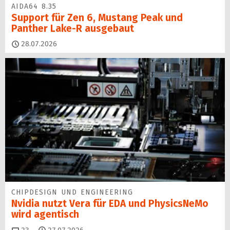
AIDA64 8.35
Support für Zen 6, Mustang Peak und
Panther Lake-R ausgebaut
28.07.2026
CHIPDESIGN UND ENGINEERING
Nvidia nutzt Vera für EDA und PhysicsNeMo
wird agentisch
Kommentare