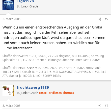
Tiga1978
Lt. Junior Grade
5. März 2005
#2
Wenn du ein einen entsprechenden Ausgang an der Graka
hast, ist das möglich, da der Fehrseher aber auf sehr
nidriegen auflösungen läuft wirst du garnichts lesen können
und somit auch keinen Nutzen haben. Ist wirklich nur für
Filme interessant.
Shuffle der zweite: SG31, E8400, 2x 2GB Kingston, MSI HD4850, Samsung
SpinPoint 1TB, LG DVD Brenner Leistungsaufnahme unter Last < 200W
Shuffel der erste: SN45 V3.0, AMD 2800+@2270mHz (FSB227mHz Multi
10),2x 512MB Cosair Ram 2,5-3-3-6, MSI NX6600GT AGP @(575/1150), 2x S-
ATA Maxtor je 160GB, LiteOn SOHW 1633s
fruchtzwerg1989
Lt. Junior Grade
Ersteller dieses Themas
5. März 2005
#3