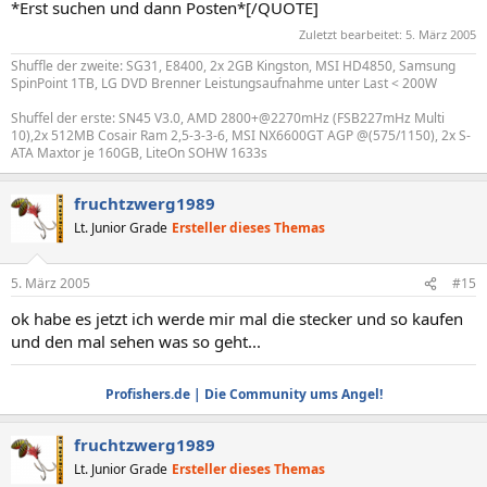
*Erst suchen und dann Posten*[/QUOTE]
Zuletzt bearbeitet:
5. März 2005
Shuffle der zweite: SG31, E8400, 2x 2GB Kingston, MSI HD4850, Samsung
SpinPoint 1TB, LG DVD Brenner Leistungsaufnahme unter Last < 200W
Shuffel der erste: SN45 V3.0, AMD 2800+@2270mHz (FSB227mHz Multi
10),2x 512MB Cosair Ram 2,5-3-3-6, MSI NX6600GT AGP @(575/1150), 2x S-
ATA Maxtor je 160GB, LiteOn SOHW 1633s
fruchtzwerg1989
Lt. Junior Grade
Ersteller dieses Themas
5. März 2005
#15
ok habe es jetzt ich werde mir mal die stecker und so kaufen
und den mal sehen was so geht...
Profishers.de | Die Community ums Angel!
fruchtzwerg1989
Lt. Junior Grade
Ersteller dieses Themas