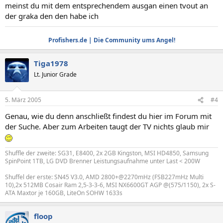
meinst du mit dem entsprechendem ausgan einen tvout an
der graka den den habe ich
Profishers.de | Die Community ums Angel!
Tiga1978
Lt. Junior Grade
5. März 2005
#4
Genau, wie du denn anschließt findest du hier im Forum mit
der Suche. Aber zum Arbeiten taugt der TV nichts glaub mir
Shuffle der zweite: SG31, E8400, 2x 2GB Kingston, MSI HD4850, Samsung
SpinPoint 1TB, LG DVD Brenner Leistungsaufnahme unter Last < 200W
Shuffel der erste: SN45 V3.0, AMD 2800+@2270mHz (FSB227mHz Multi
10),2x 512MB Cosair Ram 2,5-3-3-6, MSI NX6600GT AGP @(575/1150), 2x S-
ATA Maxtor je 160GB, LiteOn SOHW 1633s
floop