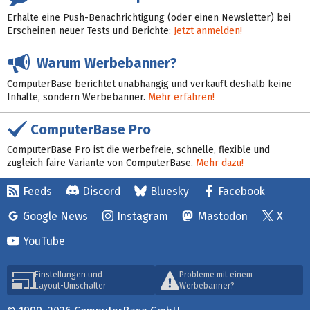
Erhalte eine Push-Benachrichtigung (oder einen Newsletter) bei
Erscheinen neuer Tests und Berichte:
Jetzt anmelden!
Warum Werbebanner?
ComputerBase berichtet unabhängig und verkauft deshalb keine
Inhalte, sondern Werbebanner.
Mehr erfahren!
ComputerBase Pro
ComputerBase Pro ist die werbefreie, schnelle, flexible und
zugleich faire Variante von ComputerBase.
Mehr dazu!
Feeds
Discord
Bluesky
Facebook
Google News
Instagram
Mastodon
X
YouTube
Einstellungen und
Probleme mit einem
Layout-Umschalter
Werbebanner?