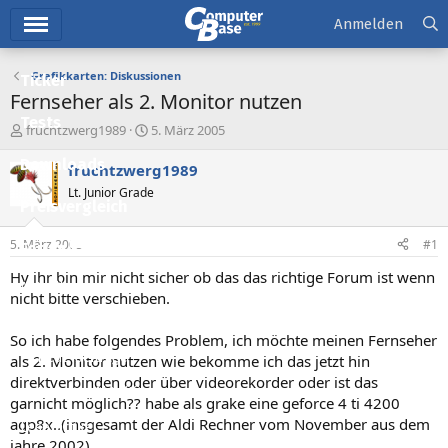
Hauptmenü
Anmelden
Grafikkarten: Diskussionen
Ticker
Fernseher als 2. Monitor nutzen
Tests
E
E
fruchtzwerg1989
5. März 2005
r
r
Downloads
s
s
fruchtzwerg1989
t
t
Lt. Junior Grade
e
e
Preisvergleich
l
l
l
l
5. März 2005
#1
Forum
e
t
r
a
Hy ihr bin mir nicht sicher ob das das richtige Forum ist wenn
Aktuelles
m
nicht bitte verschieben.
Empfohlene Inhalte
So ich habe folgendes Problem, ich möchte meinen Fernseher
Neue Beiträge
als 2. Monitor nutzen wie bekomme ich das jetzt hin
direktverbinden oder über videorekorder oder ist das
Neueste Aktivitäten
garnicht möglich?? habe als grake eine geforce 4 ti 4200
agp8x..(insgesamt der Aldi Rechner vom November aus dem
Leserartikel
jahre 2002)