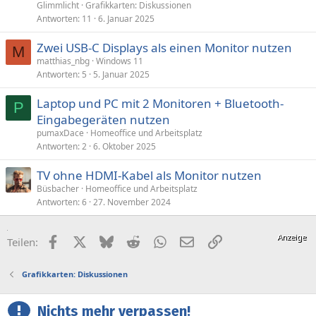
Glimmlicht
Grafikkarten: Diskussionen
Antworten
11
6. Januar 2025
Zwei USB-C Displays als einen Monitor nutzen
M
matthias_nbg
Windows 11
Antworten
5
5. Januar 2025
Laptop und PC mit 2 Monitoren + Bluetooth-
P
Eingabegeräten nutzen
pumaxDace
Homeoffice und Arbeitsplatz
Antworten
2
6. Oktober 2025
TV ohne HDMI-Kabel als Monitor nutzen
Büsbacher
Homeoffice und Arbeitsplatz
Antworten
6
27. November 2024
Facebook
X (Twitter)
Bluesky
Reddit
WhatsApp
E-Mail
Link
Teilen:
Grafikkarten: Diskussionen
Nichts mehr verpassen!