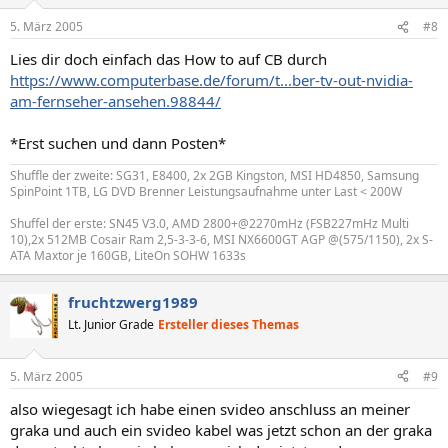
5. März 2005
#8
Lies dir doch einfach das How to auf CB durch
https://www.computerbase.de/forum/t...ber-tv-out-nvidia-
am-fernseher-ansehen.98844/
*Erst suchen und dann Posten*
Shuffle der zweite: SG31, E8400, 2x 2GB Kingston, MSI HD4850, Samsung
SpinPoint 1TB, LG DVD Brenner Leistungsaufnahme unter Last < 200W
Shuffel der erste: SN45 V3.0, AMD 2800+@2270mHz (FSB227mHz Multi
10),2x 512MB Cosair Ram 2,5-3-3-6, MSI NX6600GT AGP @(575/1150), 2x S-
ATA Maxtor je 160GB, LiteOn SOHW 1633s
fruchtzwerg1989
Lt. Junior Grade
Ersteller dieses Themas
5. März 2005
#9
also wiegesagt ich habe einen svideo anschluss an meiner
graka und auch ein svideo kabel was jetzt schon an der graka