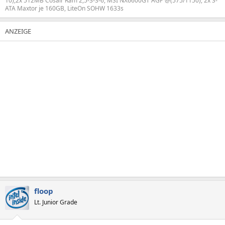
10),2x 512MB Cosair Ram 2,5-3-3-6, MSI NX6600GT AGP @(575/1150), 2x S-
ATA Maxtor je 160GB, LiteOn SOHW 1633s
floop
Lt. Junior Grade