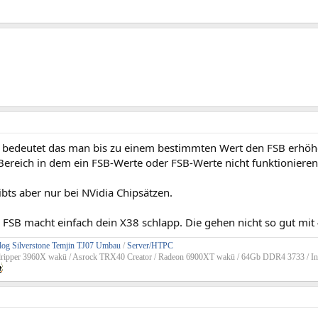
 bedeutet das man bis zu einem bestimmten Wert den FSB erhöh
 Bereich in dem ein FSB-Werte oder FSB-Werte nicht funktionieren
bts aber nur bei NVidia Chipsätzen.
FSB macht einfach dein X38 schlapp. Die gehen nicht so gut mi
og Silverstone Temjin TJ07 Umbau
/
Server/HTPC
dripper 3960X wakü / Asrock TRX40 Creator / Radeon 6900XT wakü / 64Gb DDR4 3733 / In