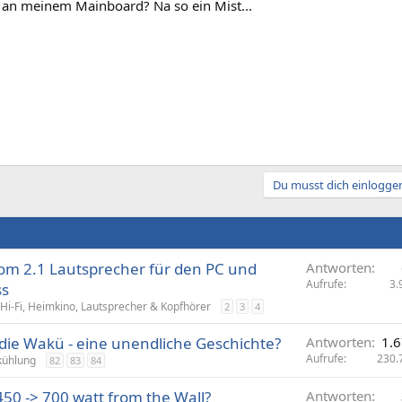
s an meinem Mainboard? Na so ein Mist...
Du musst dich einloggen
om 2.1 Lautsprecher für den PC und
Antworten
Aufrufe
3.
ss
Hi-Fi, Heimkino, Lautsprecher & Kopfhörer
2
3
4
die Wakü - eine unendliche Geschichte?
Antworten
1.
Aufrufe
230.
kühlung
82
83
84
450 -> 700 watt from the Wall?
Antworten