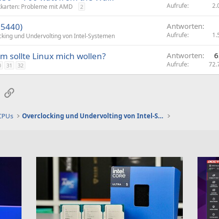
Aufrufe
2.
kkarten: Probleme mit AMD
2
e5440)
Antworten
Aufrufe
1.
cking und Undervolting von Intel-Systemen
 sollte Linux mich wollen?
Antworten
6
Aufrufe
72.
0
31
32
sApp
E-Mail
Link
 CPUs
Overclocking und Undervolting von Intel-Systemen