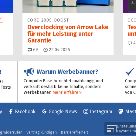
CORE 200S BOOST
OCC
E
Overclocking von Arrow Lake
Tes
für mehr Leistung unter
unt
Garantie
4
Kommentare
69
22.04.2025
Warum Werbebanner?
!
ComputerBase berichtet unabhängig und
Compu
er
verkauft deshalb keine Inhalte, sondern
schne
 Tests
Werbebanner.
Mehr erfahren!
von 
y
Facebook
Google News
Instagram
Mas
Einstellun
Layout-Um
ag widerrufen
Vertrag kündigen
Barrierefreiheit