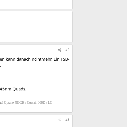
#2
en kann danach ncihtmehr. Ein FSB-
.
t 45nm Quads.
tel Optane 480GB / Corsair 900D / LG
#3