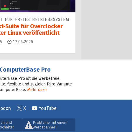
T FÜR FREIES BETRIEBSSYSTEM
t-Suite für Overclocker
er Linux veröffentlicht
Kommentare
5
17.04.2025
ComputerBase Pro
terBase Pro ist die werbefreie,
lle, flexible und zugleich faire Variante
ComputerBase.
Mehr dazu!
todon
X
YouTube
gen und
Probleme mit einem
schalter
Werbebanner?