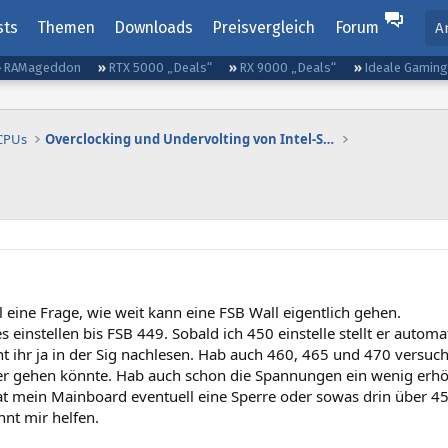
sts
Themen
Downloads
Preisvergleich
Forum
A
RAMageddon
RTX 5000 „Deals“
RX 9000 „Deals“
Ideale Gamin
 CPUs
Overclocking und Undervolting von Intel-Systemen
 eine Frage, wie weit kann eine FSB Wall eigentlich gehen.
es einstellen bis FSB 449. Sobald ich 450 einstelle stellt er autom
 ihr ja in der Sig nachlesen. Hab auch 460, 465 und 470 versucht
er gehen könnte. Hab auch schon die Spannungen ein wenig erhöht
hat mein Mainboard eventuell eine Sperre oder sowas drin über 4
nnt mir helfen.