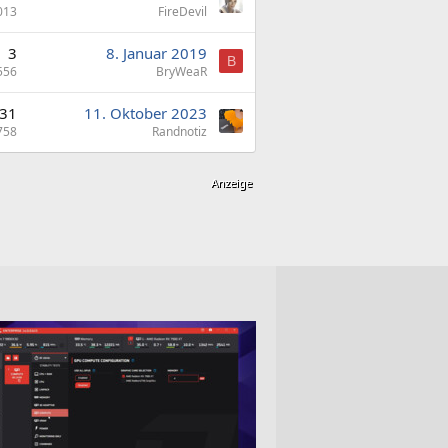
013
FireDevil
3
8. Januar 2019
B
556
BryWeaR
31
11. Oktober 2023
758
Randnotiz