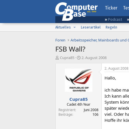
Ticker
Te
Podcast
Aktuelles
Leserartikel
Regeln
Foren
Arbeitsspeicher, Mainboards und
FSB Wall?
E
E
Cupra85
2. August 2008
r
r
s
s
2. August 2008
t
t
Hallo,
e
e
l
l
l
l
ich habe mal
e
t
Ich kann all
Cupra85
r
a
System könnt
m
Cadet 4th Year
später wied
Registriert
Juni 2008
viel. Oder 
Beiträge
106
Hoffe ihr kö