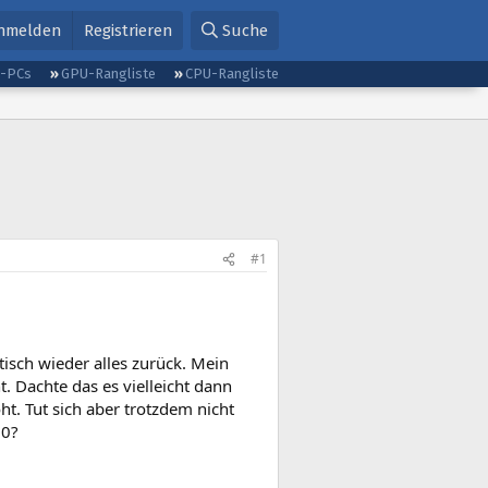
nmelden
Registrieren
Suche
g-PCs
GPU-Rangliste
CPU-Rangliste
#1
atisch wieder alles zurück. Mein
. Dachte das es vielleicht dann
. Tut sich aber trotzdem nicht
50?