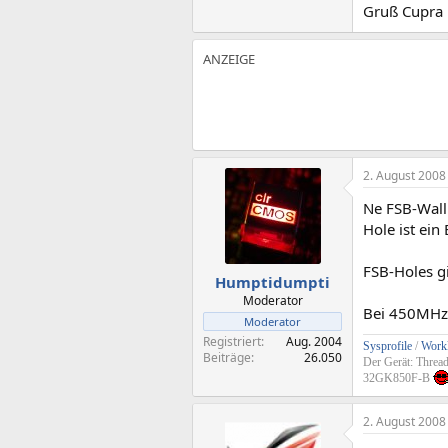
Gruß Cupra
2. August 2008
Ne FSB-Wall
Hole ist ein
FSB-Holes gi
Humptidumpti
Moderator
Bei 450MHz 
Moderator
Registriert
Aug. 2004
Sysprofile
/
Workl
Beiträge
26.050
Der Gerät: Threa
32GK850F-B
2. August 2008