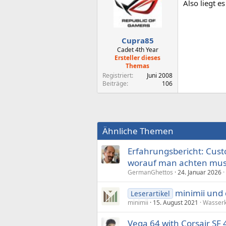
Also liegt e
Cupra85
Cadet 4th Year
Ersteller dieses
Themas
Registriert
Juni 2008
Beiträge
106
Ähnliche Themen
Erfahrungsbericht: Cust
worauf man achten mu
GermanGhettos
24. Januar 2026
minimii und 
Leserartikel
minimii
15. August 2021
Wasser
Vega 64 with Corsair SF 