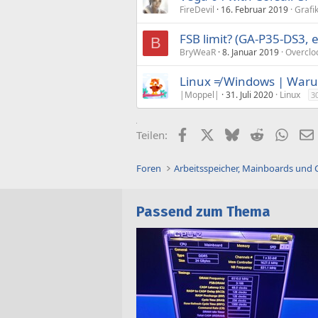
FireDevil
16. Februar 2019
Grafi
FSB limit? (GA-P35-DS3, 
B
BryWeaR
8. Januar 2019
Overclo
Linux ≠ Windows | Warum
|Moppel|
31. Juli 2020
Linux
3
Facebook
X (Twitter)
Bluesky
Reddit
What
Teilen:
Foren
Arbeitsspeicher, Mainboards und
Passend zum Thema