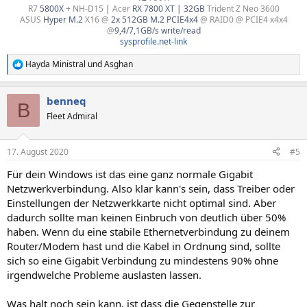
R7
5800X
+ NH-D15
|
Acer
RX 7800 XT
|
32GB
Trident Z Neo 3600
ASUS
Hyper M.2
X16 @
2x 512GB M.2 PCIE4x4
@ RAID0 @ PCIE4 x4x4
@
9,4/7,1GB/s write/read
sysprofile.net-link
Hayda Ministral
und
Asghan
R
e
a
benneq
k
B
t
Fleet Admiral
i
o
n
17. August 2020
#5
e
n
Für dein Windows ist das eine ganz normale Gigabit
:
Netzwerkverbindung. Also klar kann's sein, dass Treiber oder
Einstellungen der Netzwerkkarte nicht optimal sind. Aber
dadurch sollte man keinen Einbruch von deutlich über 50%
haben. Wenn du eine stabile Ethernetverbindung zu deinem
Router/Modem hast und die Kabel in Ordnung sind, sollte
sich so eine Gigabit Verbindung zu mindestens 90% ohne
irgendwelche Probleme auslasten lassen.
Was halt noch sein kann, ist dass die Gegenstelle zur