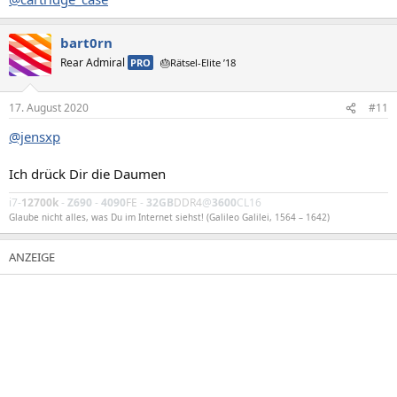
bart0rn
Rear Admiral
PRO
🎂Rätsel-Elite ’18
17. August 2020
#11
@jensxp
Ich drück Dir die Daumen
i7-
12700k
-
Z690
-
4090
FE
-
32GB
DDR4
@
3600
CL16
Glaube nicht alles, was Du im Internet siehst! (Galileo Galilei, 1564 – 1642)