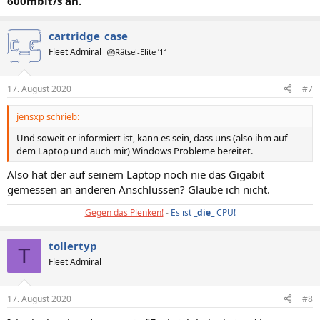
600mbit/s an.
cartridge_case
Fleet Admiral
🎂Rätsel-Elite ’11
17. August 2020
#7
jensxp schrieb:
Und soweit er informiert ist, kann es sein, dass uns (also ihm auf
dem Laptop und auch mir) Windows Probleme bereitet.
Also hat der auf seinem Laptop noch nie das Gigabit
gemessen an anderen Anschlüssen? Glaube ich nicht.
Gegen das Plenken!
-
Es ist _
die
_ CPU!
tollertyp
T
Fleet Admiral
17. August 2020
#8