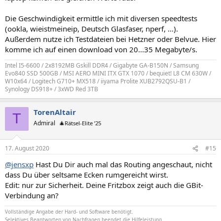
Die Geschwindigkeit ermittle ich mit diversen speedtests
(ookla, wieistmeineip, Deutsch Glasfaser, nperf, ...).
Außerdem nutze ich Testdateien bei Hetzner oder Belvue. Hier
komme ich auf einen download von 20...35 Megabyte/s.
Intel I5-6600 / 2x8192MB Gskill DDR4 / Gigabyte GA-B150N / Samsung
Evo840 SSD 500GB / MSI AERO MINI ITX GTX 1070 / bequiet! L8 CM 630W /
W10x64 / Logitech G710+ MX518 / iiyama Prolite XUB2792QSU-B1 /
Synology DS918+ / 3xWD Red 3TB
TorenAltair
T
Admiral
🎄Rätsel-Elite ’25
17. August 2020
#15
@jensxp
Hast Du Dir auch mal das Routing angeschaut, nicht
dass Du über seltsame Ecken rumgereicht wirst.
Edit: nur zur Sicherheit. Deine Fritzbox zeigt auch die GBit-
Verbindung an?
Vollständige Angabe der Hard- und Software benötigt.
Selektives Beantworten von Nachfragen beendet die Hilfeleistung.