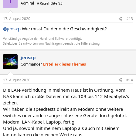
T
Admiral
🎄Rätsel-Elite ’25
17. August 2020
#13
@jensxp
Wie misst Du denn die Geschwindigkeit?
Vollständige Angabe der Hard- und Software benötigt.
Selektives Beantworten von Nachfragen beendet die Hilfeleistung.
jensxp
Commander
Ersteller dieses Themas
17. August 2020
#14
Die LAN-Verbindung in meinem Haus ist in Ordnung. Vom
NAS kann ich große Dateien mit ca. 109 bis 112 Megabyte/s
ziehen.
Wir haben die speedtests direkt am Modem ohne weitere
switches oder andere angeschlossene Geräte durchgeführt.
Modem, LAN-Kabel, Laptop, fertig.
Und ja, sowohl mit meinem Laptop als auch mit seinem
laptop kamen die gleichen Werte raus.