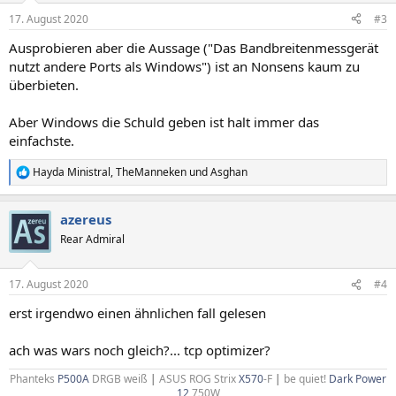
n
17. August 2020
#3
e
n
Ausprobieren aber die Aussage ("Das Bandbreitenmessgerät
:
nutzt andere Ports als Windows") ist an Nonsens kaum zu
überbieten.
Aber Windows die Schuld geben ist halt immer das
einfachste.
Hayda Ministral
,
TheManneken
und
Asghan
R
e
a
azereus
k
t
Rear Admiral
i
o
n
17. August 2020
#4
e
n
erst irgendwo einen ähnlichen fall gelesen
:
ach was wars noch gleich?... tcp optimizer?
Phanteks
P500A
DRGB weiß
|
ASUS ROG Strix
X570
-F
|
be quiet!
Dark Power
12
750W