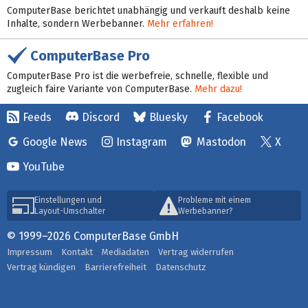
ComputerBase berichtet unabhängig und verkauft deshalb keine
Inhalte, sondern Werbebanner.
Mehr erfahren!
ComputerBase Pro
ComputerBase Pro ist die werbefreie, schnelle, flexible und
zugleich faire Variante von ComputerBase.
Mehr dazu!
Feeds
Discord
Bluesky
Facebook
Google News
Instagram
Mastodon
X
YouTube
Einstellungen und
Probleme mit einem
Layout-Umschalter
Werbebanner?
© 1999–2026 ComputerBase GmbH
Impressum
Kontakt
Mediadaten
Vertrag widerrufen
Vertrag kündigen
Barrierefreiheit
Datenschutz