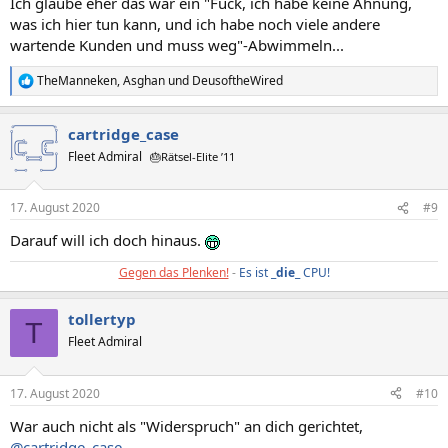
Ich glaube eher das war ein "Fuck, ich habe keine Ahnung,
was ich hier tun kann, und ich habe noch viele andere
wartende Kunden und muss weg"-Abwimmeln...
TheManneken
,
Asghan
und
DeusoftheWired
R
e
a
cartridge_case
k
t
Fleet Admiral
🎂Rätsel-Elite ’11
i
o
n
17. August 2020
#9
e
n
Darauf will ich doch hinaus.
:
Gegen das Plenken!
-
Es ist _
die
_ CPU!
tollertyp
T
Fleet Admiral
17. August 2020
#10
War auch nicht als "Widerspruch" an dich gerichtet,
@cartridge_case