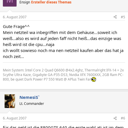
Ensign
Ersteller dieses Themas
6. August 2007
#5
Gute Frage^^
Mein netzteil wa inbegriffen mit dem Gehäuse...soweit ich
weiß...also es wird auf jeden faff nicht heiß...das einzige was
heiß wird ist die cpu...naja
ich wollt sowieso noch ma nen netzteil kaufen aber das hat ja
noch zeit...
Mein System: Intel Core 2 Quad Q6600 @4x2.4ghz, Thermalright IFX-14 + 2x
Scythe Ultra Kaze, Gigabyte GA-P35-DS3, Nvidia XFX 7600XXX, 2GB Ram PC-
800, be quiet Dark Power P7 550 Watt @ APlus Twin Fan
NemesiS`
Lt. Commander
6. August 2007
#6
für das geld ist die 8800GTS 640 die erste wahl ati ist im dem