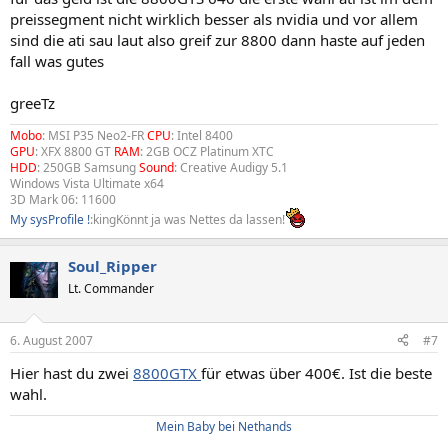
preissegment nicht wirklich besser als nvidia und vor allem
sind die ati sau laut also greif zur 8800 dann haste auf jeden
fall was gutes
greeTz
Mobo
: MSI P35 Neo2-FR
CPU
: Intel 8400
GPU
: XFX 8800 GT
RAM
: 2GB OCZ Platinum XTC
HDD
: 250GB Samsung
Sound
: Creative Audigy 5.1
Windows Vista Ultimate x64
3D Mark 06: 11600
My sysProfile !
:kingKönnt ja was Nettes da lassen!
Soul_Ripper
Lt. Commander
6. August 2007
#7
Hier hast du zwei
8800GTX
für etwas über 400€. Ist die beste
wahl.
Mein Baby bei Nethands