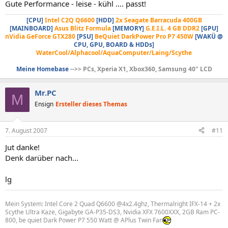
Gute Performance - leise - kühl .... passt!
[CPU]
Intel C2Q Q6600
[HDD]
2x Seagate Barracuda 400GB
[MAINBOARD]
Asus Blitz Formula
[MEMORY]
G.E.I.L. 4 GB DDR2
[GPU]
nVidia GeForce GTX280
[PSU]
BeQuiet DarkPower Pro P7 450W
[WAKÜ @
CPU, GPU, BOARD & HDDs]
WaterCool/Alphacool/AquaComputer/Laing/Scythe
Meine Homebase
-->> PCs, Xperia X1, Xbox360, Samsung 40" LCD
Mr.PC
M
Ensign
Ersteller dieses Themas
7. August 2007
#11
Jut danke!
Denk darüber nach...
lg
Mein System: Intel Core 2 Quad Q6600 @4x2.4ghz, Thermalright IFX-14 + 2x
Scythe Ultra Kaze, Gigabyte GA-P35-DS3, Nvidia XFX 7600XXX, 2GB Ram PC-
800, be quiet Dark Power P7 550 Watt @ APlus Twin Fan