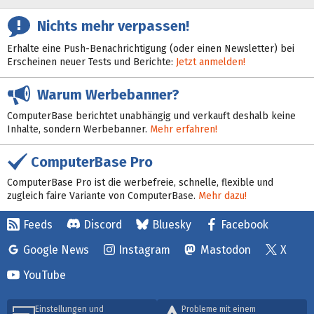
Nichts mehr verpassen!
Erhalte eine Push-Benachrichtigung (oder einen Newsletter) bei
Erscheinen neuer Tests und Berichte:
Jetzt anmelden!
Warum Werbebanner?
ComputerBase berichtet unabhängig und verkauft deshalb keine
Inhalte, sondern Werbebanner.
Mehr erfahren!
ComputerBase Pro
ComputerBase Pro ist die werbefreie, schnelle, flexible und
zugleich faire Variante von ComputerBase.
Mehr dazu!
Feeds
Discord
Bluesky
Facebook
Google News
Instagram
Mastodon
X
YouTube
Einstellungen und
Probleme mit einem