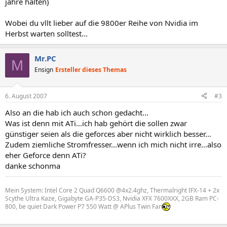
jahre halten)
Wobei du vllt lieber auf die 9800er Reihe von Nvidia im
Herbst warten solltest...
Mr.PC
M
Ensign
Ersteller dieses Themas
6. August 2007
#3
Also an die hab ich auch schon gedacht...
Was ist denn mit ATi...ich hab gehört die sollen zwar
günstiger seien als die geforces aber nicht wirklich besser...
Zudem ziemliche Stromfresser...wenn ich mich nicht irre...also
eher Geforce denn ATi?
danke schonma
Mein System: Intel Core 2 Quad Q6600 @4x2.4ghz, Thermalright IFX-14 + 2x
Scythe Ultra Kaze, Gigabyte GA-P35-DS3, Nvidia XFX 7600XXX, 2GB Ram PC-
800, be quiet Dark Power P7 550 Watt @ APlus Twin Fan