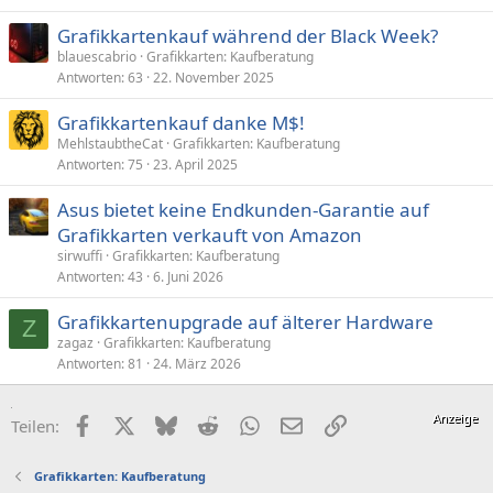
Grafikkartenkauf während der Black Week?
blauescabrio
Grafikkarten: Kaufberatung
Antworten
63
22. November 2025
Grafikkartenkauf danke M$!
MehlstaubtheCat
Grafikkarten: Kaufberatung
Antworten
75
23. April 2025
Asus bietet keine Endkunden-Garantie auf
Grafikkarten verkauft von Amazon
sirwuffi
Grafikkarten: Kaufberatung
Antworten
43
6. Juni 2026
Grafikkartenupgrade auf älterer Hardware
Z
zagaz
Grafikkarten: Kaufberatung
Antworten
81
24. März 2026
Facebook
X (Twitter)
Bluesky
Reddit
WhatsApp
E-Mail
Link
Teilen:
Grafikkarten: Kaufberatung