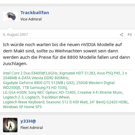
Trackballfan
Vice Admiral
6. August 2007
#8
Ich würde noch warten bis die neuen nVIDIA Modelle auf
dem Makt sind, sollte zu Weihnachten soweit sein dann
werden auch die Preise für die 8800 Modelle fallen und dann
zuschlagen.
Intel Core 2 Duo E8400@3,6GHz, Xigmatek HDT-S1283, Asus P5Q P45, 2 x
2048MB A-DATA Vitesta DDR2 800MHz,
Gigabyte GeForce 8800 GTS 512MB ( G92), 250GB Western Digital
WD2500JS, 1TB Samsung F3 HD 103SJ,
LG GSA-H30N, Sony NEC Optiarc AD-7240S, Creative X-Fi Xtreme Music,
Logitech Z-3, Logitech, TrackMan Wheel,
Logitech Wave Keyboard, Seasonic S12 II 430 Watt, 24" BenQ G2420 HDBL,
Windows XP Home SP3
y33H@
Fleet Admiral