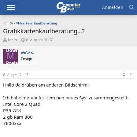
Hauptmenü
Anmelden
Grafikkarten: Kaufberatung
Ticker
Grafikkartenkaufberatung...?
Tests
E
E
Mr.PC
6. August 2007
r
r
Downloads
s
s
Mr.PC
M
t
t
Ensign
e
e
Preisvergleich
l
l
l
l
6. August 2007
#1
Forum
e
t
r
a
Hallo da drüben am anderen Bildschirm!
Aktuelles
m
Ich habe mir vor kurzem nen neues Sys. zusammengestellt:
Empfohlene Inhalte
Intel Core 2 Quad
Neue Beiträge
P35-DS3
2 gb Ram 800
Neueste Aktivitäten
7600xxx
Leserartikel