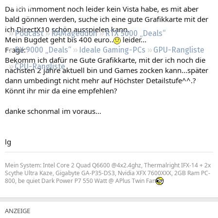
Regeln
Da ich immoment noch leider kein Vista habe, es mit aber
bald gönnen werden, suche ich eine gute Grafikkarte mit der
ich DirectX10 schön ausspielen kann.
Podcast
RAMageddon
RTX 5000 „Deals“
Mein Bugdet geht bis 400 euro..
leider...
Frage:
RX 9000 „Deals“
Ideale Gaming-PCs
GPU-Rangliste
Bekomm ich dafür ne Gute Grafikkarte, mit der ich noch die
CPU-Rangliste
nächsten 2 jahre aktuell bin und Games zocken kann...später
dann umbedingt nicht mehr auf Höchster Detailstufe^^.?
Könnt ihr mir da eine empfehlen?
danke schonmal im voraus...
lg
Mein System: Intel Core 2 Quad Q6600 @4x2.4ghz, Thermalright IFX-14 + 2x
Scythe Ultra Kaze, Gigabyte GA-P35-DS3, Nvidia XFX 7600XXX, 2GB Ram PC-
800, be quiet Dark Power P7 550 Watt @ APlus Twin Fan