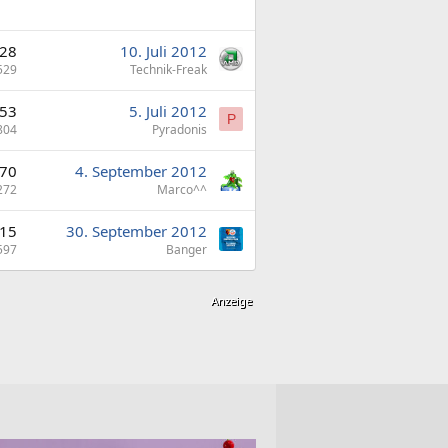
28
10. Juli 2012
529
Technik-Freak
53
5. Juli 2012
P
804
Pyradonis
70
4. September 2012
272
Marco^^
15
30. September 2012
597
Banger