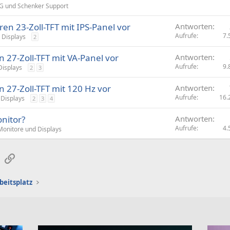
G und Schenker Support
eren 23-Zoll-TFT mit IPS-Panel vor
Antworten
Aufrufe
7.
 Displays
2
n 27-Zoll-TFT mit VA-Panel vor
Antworten
Aufrufe
9.
Displays
2
3
n 27-Zoll-TFT mit 120 Hz vor
Antworten
Aufrufe
16.
 Displays
2
3
4
nitor?
Antworten
Aufrufe
4.
Monitore und Displays
sApp
E-Mail
Link
beitsplatz