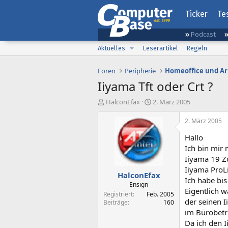
Ticker
Te
Podcast
Aktuelles
Leserartikel
Regeln
Foren
Peripherie
Homeoffice und Ar
Iiyama Tft oder Crt ?
E
E
HalconEfax
2. März 2005
r
r
s
s
2. März 2005
t
t
Hallo
e
e
l
l
Ich bin mir 
l
l
Iiyama 19 Z
e
t
Iiyama ProL
HalconEfax
r
a
Ich habe bi
m
Ensign
Eigentlich w
Registriert
Feb. 2005
der seinen I
Beiträge
160
im Bürobetr
Da ich den 