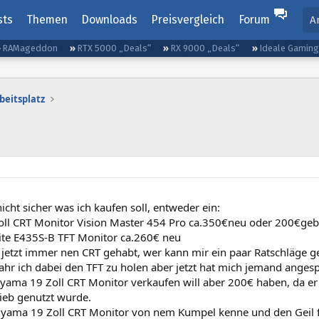
sts
Themen
Downloads
Preisvergleich
Forum
A
RAMageddon
RTX 5000 „Deals“
RX 9000 „Deals“
Ideale Gamin
beitsplatz
nicht sicher was ich kaufen soll, entweder ein:
oll CRT Monitor Vision Master 454 Pro ca.350€neu oder 200€geb
ite E435S-B TFT Monitor ca.260€ neu
s jetzt immer nen CRT gehabt, wer kann mir ein paar Ratschläge g
ahr ich dabei den TFT zu holen aber jetzt hat mich jemand anges
iyama 19 Zoll CRT Monitor verkaufen will aber 200€ haben, da er 
ieb genutzt wurde.
Iiyama 19 Zoll CRT Monitor von nem Kumpel kenne und den Geil f