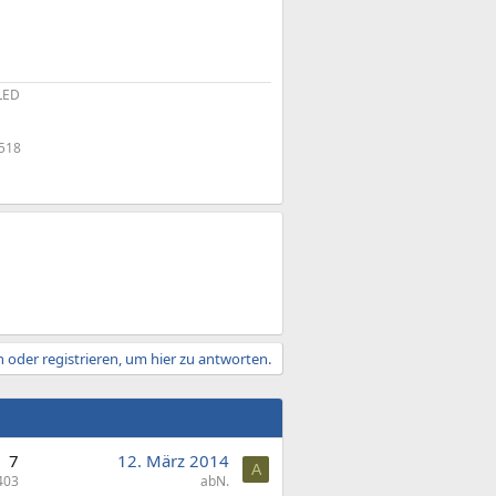
LED
518
 oder registrieren, um hier zu antworten.
7
12. März 2014
A
403
abN.