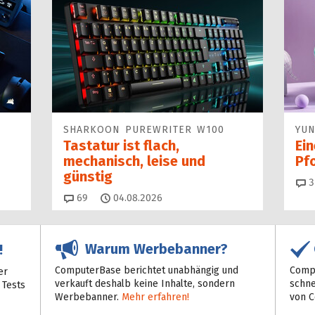
SHARKOON PUREWRITER W100
YUN
Tastatur ist flach,
Ei
mechanisch, leise und
Pf
günstig
3
Kommentare
69
04.08.2026
Warum Werbebanner?
!
ComputerBase berichtet unabhängig und
Compu
er
verkauft deshalb keine Inhalte, sondern
schne
 Tests
Werbebanner.
Mehr erfahren!
von 