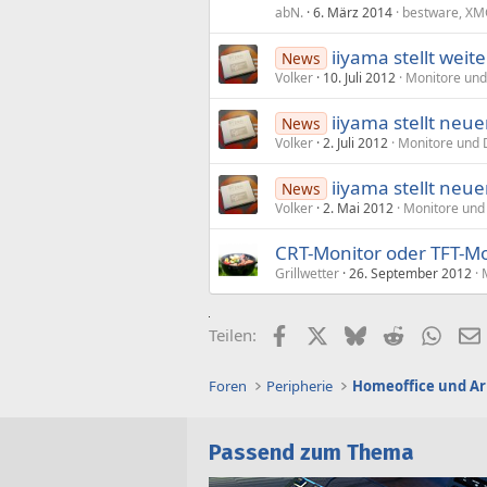
abN.
6. März 2014
bestware, XM
iiyama stellt weit
News
Volker
10. Juli 2012
Monitore und
iiyama stellt neue
News
Volker
2. Juli 2012
Monitore und 
iiyama stellt neue
News
Volker
2. Mai 2012
Monitore und
CRT-Monitor oder TFT-Mo
Grillwetter
26. September 2012
Facebook
X (Twitter)
Bluesky
Reddit
What
Teilen:
Foren
Peripherie
Homeoffice und Ar
Passend zum Thema