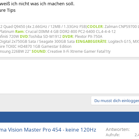
weiß ich nicht was ich machen soll.
ure Tips
e2 Quad Q9450 (4x 2.66GHz / 12MB / 1.33GHz FSB)
COOLER:
Zalman CNPS9700 
Platinum
Ram:
Crucial DIMM 4 GB DDR2-800 PC2-6400 CL.4-4-4-12
finiti 720W
DVD:
Toshiba SD-M1912
DVDR:
Plextor PX-750A
Digital 2x750GB Sata / Seagate 300GB Sata
EINGABEGERÄTE:
Logitech G15, MX
ire TOXIC HD4870 1GB Gamestar Edition
msung 226BW 22"
SOUND:
Creative X-Fi Xtreme Gamer Fatal1ty
Du musst dich einloggen
ama Vision Master Pro 454 - keine 120Hz
Antworten
Aufrufe
2.