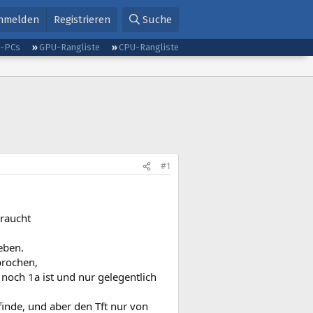
nmelden
Registrieren
Suche
g-PCs
GPU-Rangliste
CPU-Rangliste
#1
raucht
eben.
prochen,
noch 1a ist und nur gelegentlich
inde, und aber den Tft nur von