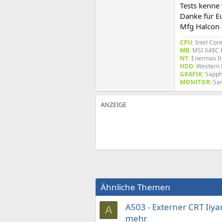
Tests kenne 
Danke für E
Mfg Halcon
CPU:
Intel Cor
MB:
MSI X48C 
NT:
Enermax In
HDD:
Western 
GRAFIK:
Sapph
MONITOR:
Sa
Ähnliche Themen
A503 - Externer CRT Iiy
A
mehr