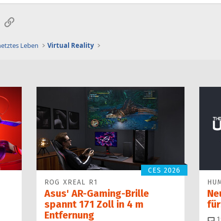
sApp
E-Mail
Link
netztes Leben
Virtual Reality
CES 2026
ROG XREAL R1
HU
Asus' AR-Gaming-Brille
Ne
spannt 171 Zoll in 4 m
fü
Entfernung
1