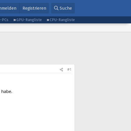
nmelden
Registrieren
Suche
g-PCs
GPU-Rangliste
CPU-Rangliste
#1
 habe.