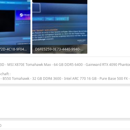
48D5FDC6-772D-4C18-9F04-A2C1C2F5403A.jpeg
D6FE5259-0E73-4440-9940-E2DCEEFBCA8D.jpeg
ufe: 414
4,1 MB · Aufrufe: 389
3D - MSI X870E Tomahawk Max - 64 GB DDR5 6400 - Gainward RTX 4090 Phantom 
chaft :
 - B550 Tomahawk - 32 GB DDR4 3600 - Intel ARC 770 16 GB - Pure Base 500 FX -
0