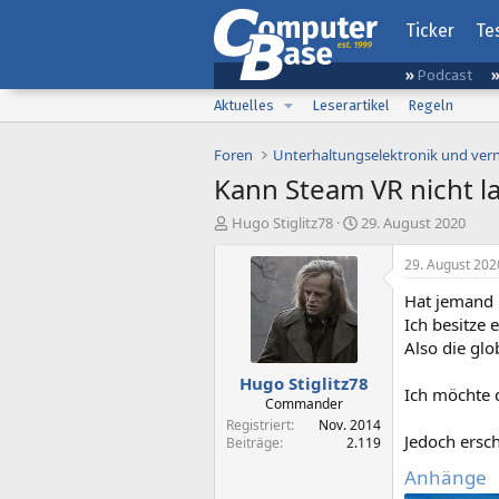
Ticker
Te
Podcast
Aktuelles
Leserartikel
Regeln
Foren
Unterhaltungselektronik und ver
Kann Steam VR nicht l
E
E
Hugo Stiglitz78
29. August 2020
r
r
s
s
29. August 202
t
t
Hat jemand 
e
e
l
l
Ich besitze 
l
l
Also die glo
e
t
Hugo Stiglitz78
r
a
Ich möchte d
m
Commander
Registriert
Nov. 2014
Jedoch ersc
Beiträge
2.119
Anhänge