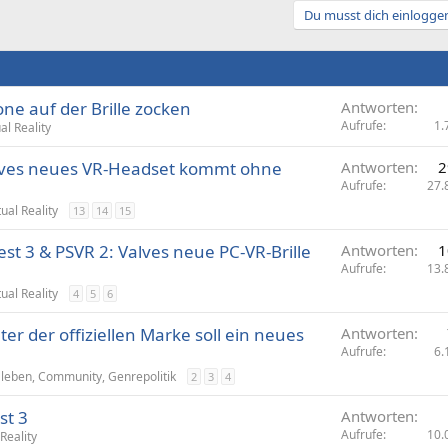
Du musst dich einloggen
ne auf der Brille zocken
Antworten
Aufrufe
1.
ual Reality
lves neues VR-Headset kommt ohne
Antworten
2
Aufrufe
27.
tual Reality
13
14
15
t 3 & PSVR 2: Valves neue PC-VR-Brille
Antworten
1
Aufrufe
13.
tual Reality
4
5
6
er der offiziellen Marke soll ein neues
Antworten
Aufrufe
6.
aleben, Community, Genrepolitik
2
3
4
st 3
Antworten
Aufrufe
10.
 Reality