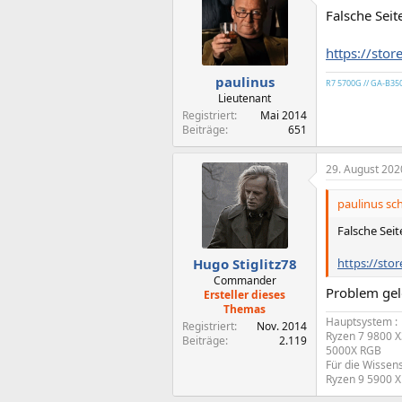
Falsche Seit
https://st
paulinus
R7 5700G // GA-B35
Lieutenant
Registriert
Mai 2014
Beiträge
651
29. August 202
paulinus sch
Falsche Seit
https://st
Hugo Stiglitz78
Commander
Problem gelö
Ersteller dieses
Themas
Hauptsystem :
Registriert
Nov. 2014
Ryzen 7 9800 X
Beiträge
2.119
5000X RGB
Für die Wissens
Ryzen 9 5900 X