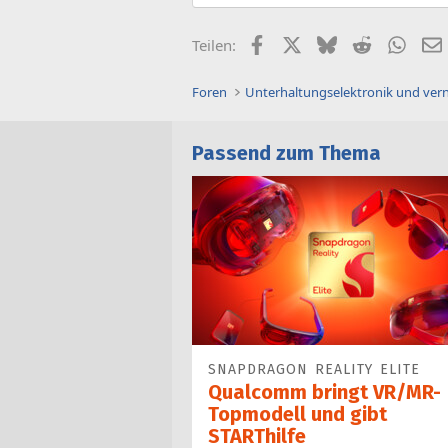
Facebook
X (Twitter)
Bluesky
Reddit
What
Teilen:
Foren
Unterhaltungselektronik und ver
Passend zum Thema
SNAPDRAGON REALITY ELITE
Qualcomm bringt VR/MR-
Topmodell und gibt
STARThilfe