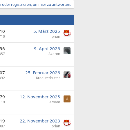
 oder registrieren, um hier zu antworten.
10
5. März 2025
710
prian
96
9. April 2026
857
Azeron
07
25. Februar 2026
892
Kraeuterbutter
79
12. November 2025
A
119
Atnam
19
22. November 2023
087
prian