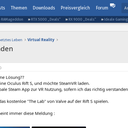
sts
Themen
Downloads
Preisvergleich
Forum
A
RAMageddon
RTX 5000 „Deals“
RX 9000 „Deals“
Ideale Gamin
netztes Leben
Virtual Reality
aden
0
ne Lösung??
eine Oculus Rift S, und möchte SteamVR laden.
bale Steam App zur VR Nutzung, sofern ich das richtig verstanden
as kostenloe "The Lab" von Valve auf der Rift S spielen.
heint immer diese Meldung :