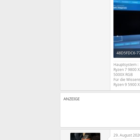
1,3 MB · Aufr
Hauptsystem :
Ryzen 7 9800 X
5000X RGB
Für die Wissens
Ryzen 9 5900 X
29. August 202