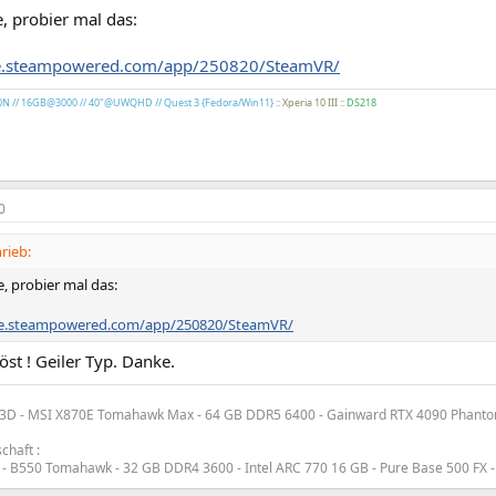
e, probier mal das:
ore.steampowered.com/app/250820/SteamVR/
0N // 16GB@3000 // 40"@UWQHD // Quest 3 {Fedora/Win11}
::
Xperia 10 III
::
DS218
0
rieb:
e, probier mal das:
ore.steampowered.com/app/250820/SteamVR/
st ! Geiler Typ. Danke.
3D - MSI X870E Tomahawk Max - 64 GB DDR5 6400 - Gainward RTX 4090 Phantom 
chaft :
 - B550 Tomahawk - 32 GB DDR4 3600 - Intel ARC 770 16 GB - Pure Base 500 FX -