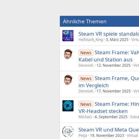
Ähnliche Themen
Steam VR spiele standalo
Hellstark_King
3. März 2025
Virt
Steam Frame: Va
News
Kabel und Station aus
DennisK.
12. November 2025
Vir
Steam Frame, Ques
News
im Vergleich
DennisK.
17. November 2025
Vir
Steam Frame: Hint
News
VR-Headset stecken
MichaG
4. September 2025
Extr
Steam VR und Meta Que
Petja
19. November 2023
Virtual