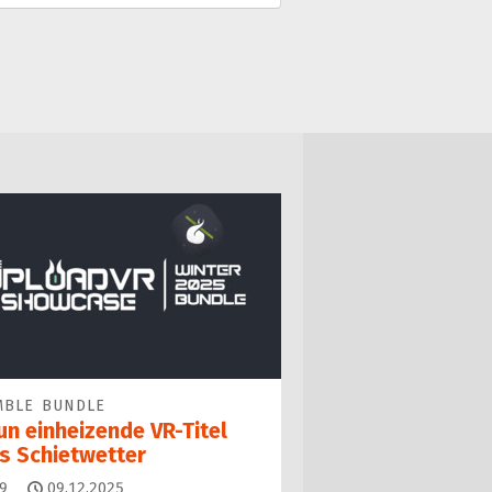
MBLE BUNDLE
un einheizende VR-Titel
rs Schietwetter
Kommentare
9
09.12.2025