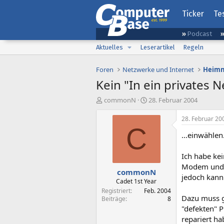
Ticker
Te
Podcast
Aktuelles
Leserartikel
Regeln
Foren
Netzwerke und Internet
Heimn
Kein "In ein privates N
E
E
commonN
28. Februar 2004
r
r
s
s
28. Februar 20
t
t
C
...einwählen
e
e
l
l
l
l
Ich habe ke
e
t
Modem und a
commonN
r
a
jedoch kann
m
Cadet 1st Year
Registriert
Feb. 2004
Dazu muss g
Beiträge
8
"defekten" 
repariert ha