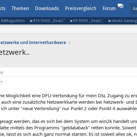
sts
Themen
Downloads
Preisvergleich
Forum
A
RAMageddon
RTX 5000 „Deals“
RX 9000 „Deals“
Ideale Gamin
etzwerke und Internethardware
etzwerk..
04
."
ine Möglichkeit eine DFÜ-Verbindung für mein DSL Zugang zu er
uch eine zusätzliche Netzwerkkarte werden bei Netzwerk- und
 ich unter "neue Verbindung" nur Punkt 2 oder Punkt 4 auswähle
esagt werden, das es sich bei dem System um win2k handelt und 
Platte mittels des Programms "getdataback" retten konnte. Sowei
be, lässt es sich auch ganz normal starten. Es ist soweit alles ok, 