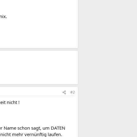
nix.
#2
it nicht !
der Name schon sagt, um DATEN
icht mehr vernünftig laufen.