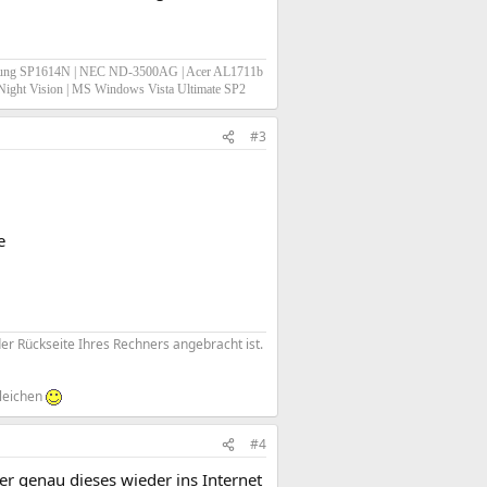
sung SP1614N | NEC ND-3500AG | Acer AL1711b
0 Night Vision | MS Windows Vista Ultimate SP2
#3
e
der Rückseite Ihres Rechners angebracht ist.
leichen
#4
aber genau dieses wieder ins Internet