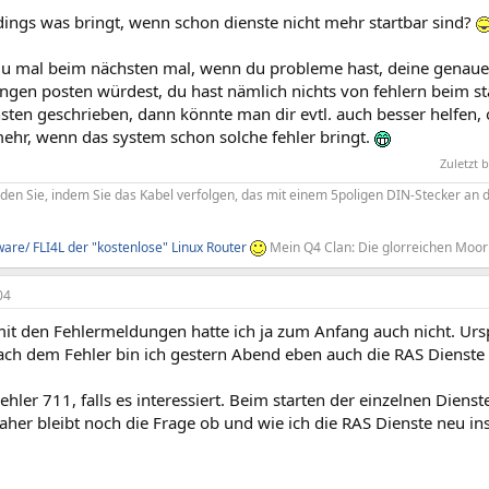
dings was bringt, wenn schon dienste nicht mehr startbar sind?
u mal beim nächsten mal, wenn du probleme hast, deine genau
ngen posten würdest, du hast nämlich nichts von fehlern beim st
sten geschrieben, dann könnte man dir evtl. auch besser helfen,
mehr, wenn das system schon solche fehler bringt.
Zuletzt 
nden Sie, indem Sie das Kabel verfolgen, das mit einem 5poligen DIN-Stecker an 
re/ FLI4L der "kostenlose" Linux Router
Mein Q4 Clan: Die glorreichen Moor
04
mit den Fehlermeldungen hatte ich ja zum Anfang auch nicht. Ur
ach dem Fehler bin ich gestern Abend eben auch die RAS Dienste
ehler 711, falls es interessiert. Beim starten der einzelnen Dien
her bleibt noch die Frage ob und wie ich die RAS Dienste neu ins