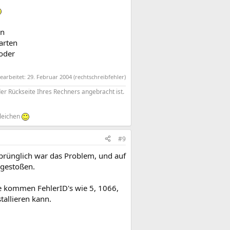
en
arten
 oder
bearbeitet:
29. Februar 2004
(rechtschreibfehler)
der Rückseite Ihres Rechners angebracht ist.
leichen
#9
sprünglich war das Problem, und auf
 gestoßen.
ste kommen FehlerID's wie 5, 1066,
tallieren kann.