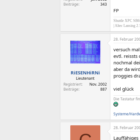
Beiträge
343
FP
Shuttle XPC SB61
| Altec Lansing 2
28. Februar 20
versuch mal 
evtl. reisst
nochmal dein
aber da wird
RiESENHiRNi
proggies dra
Lieutenant
Registriert
Nov. 2002
viel glück
Beiträge
887
Die Tastatur fi
Systeme/Hardwa
28. Februar 20
Lauffähiges 