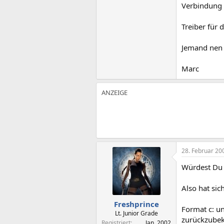
Verbindung 
Treiber für 
Jemand nen 
Marc
28. Februar 20
Würdest Du 
Also hat si
Freshprince
Format c: u
Lt. Junior Grade
zurückzubek
Registriert
Jan. 2002