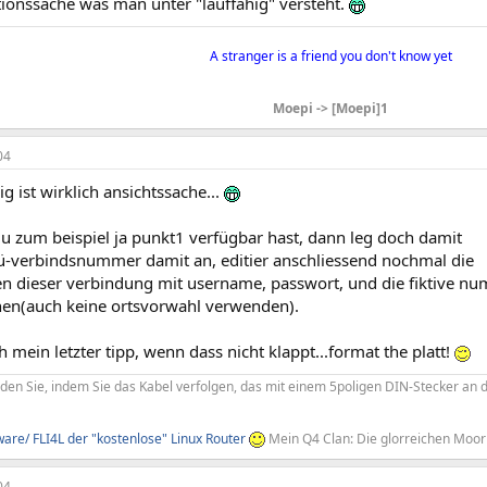
tionssache was man unter "lauffähig" versteht.
A stranger is a friend you don't know yet​
Moepi -> [Moepi]1
04
ig ist wirklich ansichtssache...
u zum beispiel ja punkt1 verfügbar hast, dann leg doch damit
dfü-verbindsnummer damit an, editier anschliessend nochmal die
en dieser verbindung mit username, passwort, und die fiktive n
nen(auch keine ortsvorwahl verwenden).
 mein letzter tipp, wenn dass nicht klappt...format the platt!
nden Sie, indem Sie das Kabel verfolgen, das mit einem 5poligen DIN-Stecker an 
re/ FLI4L der "kostenlose" Linux Router
Mein Q4 Clan: Die glorreichen Moor
04