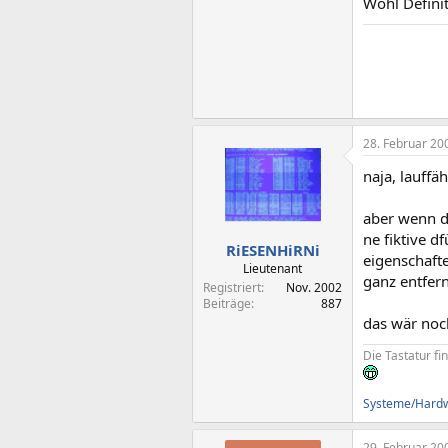
Wohl Defini
28. Februar 20
naja, lauffäh
aber wenn d
ne fiktive 
RiESENHiRNi
eigenschaft
Lieutenant
ganz entfer
Registriert
Nov. 2002
Beiträge
887
das wär noch
Die Tastatur fi
Systeme/Hardwa
29. Februar 20