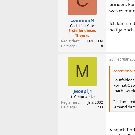
C
bringen. For
was es mir 
commonN
Ich kann mi
Cadet 1st Year
hatt ja noc
Ersteller dieses
Themas
Registriert
Feb. 2004
Beiträge
8
28. Februar 20
M
commonN sc
Lauffähiges 
Format C st
macht wiede
[Moepi]1
Lt. Commander
Ich kann mi
Registriert
Jan. 2002
jemand dami
Beiträge
1.233
Also ich fin