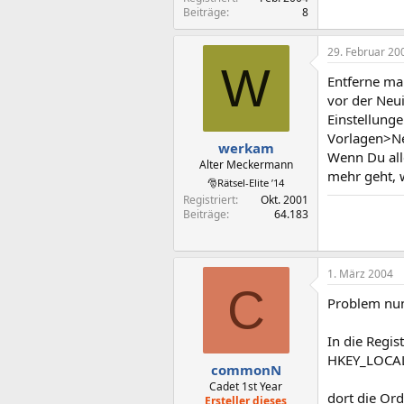
Beiträge
8
29. Februar 20
W
Entferne mal
vor der Neui
Einstellung
Vorlagen>Ne
werkam
Wenn Du all
Alter Meckermann
mehr geht, 
🎅Rätsel-Elite ’14
Registriert
Okt. 2001
Beiträge
64.183
1. März 2004
C
Problem nun
In die Regis
HKEY_LOCAL
commonN
Cadet 1st Year
dort die Or
Ersteller dieses