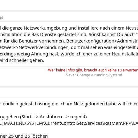
04
 die ganze Netzwerkumgebung und installiere nach einem Neustart
nstallation die Ras Dienste gestartet sind. Sonst kannst Du auch 
en für die Benutzer vornehmen. Benutzerkonfiguration>Administr
tzwerk>Netzwerkverbindungen, dort mal sehen was eingestellt 
erdings wenig Ahnung hast, würde ich eher zu einer Neuinstallati
wird schneller gehen.
Wer keine Infos gibt, braucht auch keine zu erwarten
Never Change a running System!
 endlich gelöst, Lösung die ich im Netz gefunden habe will ich e
try gehen (Start --> Ausführen --> regedit)
_MACHINE\SYSTEM\CurrentControlSet\Services\RasMan\PPP\E
dner 25 und 26 löschen