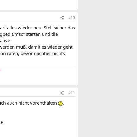
#10
 alles wieder neu. Stell sicher das
"gpedit.msc" starten und die
ative
werden muß, damit es wieder geht.
on raten, bevor nachher nichts
.
#11
uch auch nicht vorenthalten
.
AP