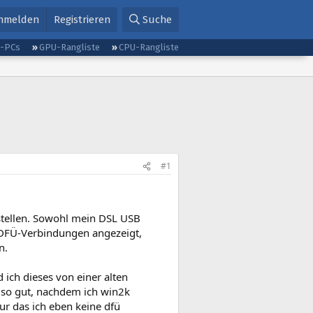
nmelden
Registrieren
Suche
g-PCs
GPU-Rangliste
CPU-Rangliste
#1
stellen. Sowohl mein DSL USB
 DFÜ-Verbindungen angezeigt,
n.
ich dieses von einer alten
t so gut, nachdem ich win2k
nur das ich eben keine dfü