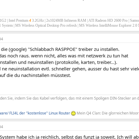
G2 | Intel Pentium
4
3.2GHz | 2x1024MB Infineon RAM | ATI Radeon HD 2600 Pro | Sam
.1 System | MS Wireless Optical Desktop Pro refresh | MS Wireless IntelliMouse Explorer 2.
04
die (google) "Schlabbach RASPPOE" treiber zu installen.
s das noch raus. wenn nicht, alles was mit netzwerk zu tun hat
stallen und neuinstallen (protokolle, karten, treiber...).
 ne neuinstallation evtl. schneller gehen, ausser du hast sehr viel
uf die du nachinstallen müsstest.
nden Sie, indem Sie das Kabel verfolgen, das mit einem 5poligen DIN-Stecker an 
re/ FLI4L der "kostenlose" Linux Router
Mein Q4 Clan: Die glorreichen Moor
04
System habe ich ja reichlich, selbst das funzt ja soweit. Ich will 