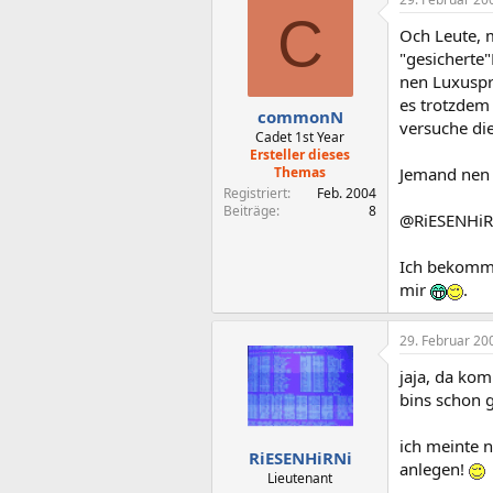
C
Och Leute, m
"gesicherte"
nen Luxuspr
es trotzdem
commonN
versuche di
Cadet 1st Year
Ersteller dieses
Themas
Jemand nen 
Registriert
Feb. 2004
Beiträge
8
@RiESENHiR
Ich bekomme
mir
.
29. Februar 20
jaja, da ko
bins schon
ich meinte 
RiESENHiRNi
anlegen!
Lieutenant