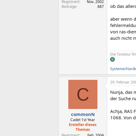
Registriert
Nov. 2002
ob das aller
Beiträge
887
aber wenn d
fehlermeldu
von ras-dien
auch nicht 
Die Tastatur fi
Systeme/Hardwa
29. Februar 20
C
Nunja, das 
der Suche n
Achja, RAS F
commonN
1068. Von da
Cadet 1st Year
Ersteller dieses
Themas
Registriert
Feb. 2004