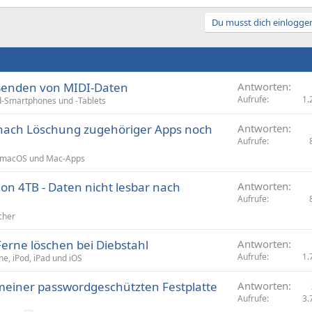
Du musst dich einloggen
 Senden von MIDI-Daten
Antworten
Aufrufe
1.
d-Smartphones und -Tablets
 nach Löschung zugehöriger Apps noch
Antworten
Aufrufe
macOS und Mac-Apps
on 4TB - Daten nicht lesbar nach
Antworten
Aufrufe
cher
Ferne löschen bei Diebstahl
Antworten
Aufrufe
1.
ne, iPod, iPad und iOS
meiner passwordgeschützten Festplatte
Antworten
Aufrufe
3.