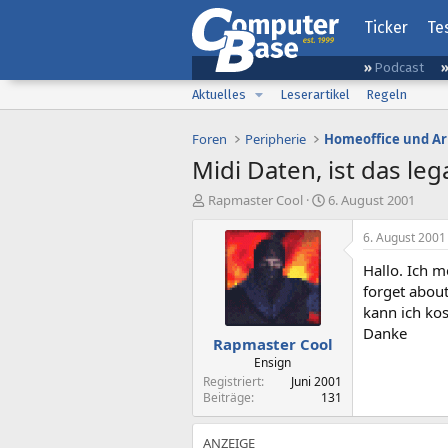
Ticker
Te
Podcast
Aktuelles
Leserartikel
Regeln
Foren
Peripherie
Homeoffice und Ar
Midi Daten, ist das leg
E
E
Rapmaster Cool
6. August 2001
r
r
s
s
6. August 2001
t
t
Hallo. Ich 
e
e
l
l
forget about
l
l
kann ich kos
e
t
Danke
Rapmaster Cool
r
a
m
Ensign
Registriert
Juni 2001
Beiträge
131