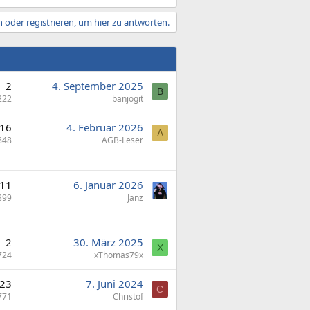
 oder registrieren, um hier zu antworten.
2
4. September 2025
B
222
banjogit
16
4. Februar 2026
A
848
AGB-Leser
11
6. Januar 2026
899
Janz
2
30. März 2025
X
724
xThomas79x
23
7. Juni 2024
C
771
Christof