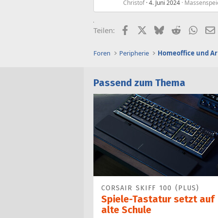
Christof
4. Juni 2024
Massenspei
Facebook
X (Twitter)
Bluesky
Reddit
What
Teilen:
Foren
Peripherie
Homeoffice und Ar
Passend zum Thema
CORSAIR SKIFF 100 (PLUS)
Spiele-Tastatur setzt auf
alte Schule