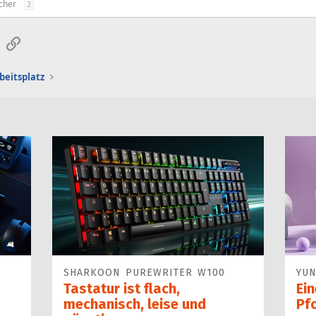
cher
2
sApp
E-Mail
Link
beitsplatz
SHARKOON PUREWRITER W100
YUN
Tastatur ist flach,
Ei
mechanisch, leise und
Pf