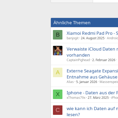
Ähnliche Themen
Xiamoi Redmi Pad Pro -
B
banjogit
24. August 2025
Androi
Verwaiste iCloud Daten
vorhanden
CaptainPighead
2. Februar 2026
Externe Seagate Expansi
A
Entnahme aus Gehäuse
Alias
5. Januar 2026
Massenspei
Iphone - Daten aus der 
X
xThomas79x
27. März 2025
iPho
wie kann ich Daten auf 
C
lesen?