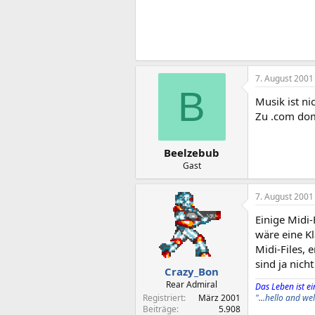
7. August 2001
B
Musik ist ni
Zu .com dom
Beelzebub
Gast
7. August 2001
Einige Midi-
wäre eine K
Midi-Files, 
sind ja nich
Crazy_Bon
Rear Admiral
Das Leben ist ein
Registriert
März 2001
"...hello and w
Beiträge
5.908