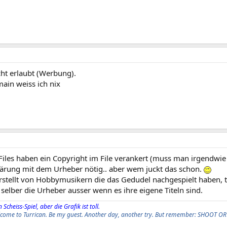
cht erlaubt (Werbung).
ain weiss ich nix
Files haben ein Copyright im File verankert (muss man irgendwie 
lärung mit dem Urheber nötig.. aber wem juckt das schon.
erstellt von Hobbymusikern die das Gedudel nachgespielt haben, t
t selber die Urheber ausser wenn es ihre eigene Titeln sind.
 Scheiss-Spiel, aber die Grafik ist toll.
elcome to Turrican. Be my guest. Another day, another try. But remember: SHOOT OR