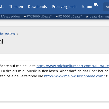
sts
Themen
Downloads
Preisvergleich
Forum
A
RAMageddon
RTX 5000 „Deals“
RX 9000 „Deals“
Ideale Gamin
beitsplatz
al
möchte auf meine Seite
http://www.michaelfurchert.com/MCRAP/e
 Dr.dre als midi Musik laufen lasen. Aber darf ich das über haupt 
tenlos eine Seite finde die
http://www.meinwunschname.com/
zu