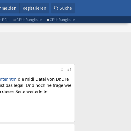
nmelden
Registrieren
Suche
g-PCs
GPU-Rangliste
CPU-Rangliste
#1
nter.htm
die midi Datei von Dr.Dre
ist das legal. Und noch ne frage wie
 dieser Seite weiterleite.