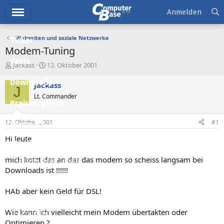
Hauptmenü
Anmelden
Webseiten und soziale Netzwerke
Ticker
Modem-Tuning
Tests
E
E
Jackass
12. Oktober 2001
r
r
Downloads
s
s
Jackass
J
t
t
Lt. Commander
e
e
Preisvergleich
l
l
l
l
12. Oktober 2001
#1
Forum
e
t
r
a
Hi leute
Aktuelles
m
mich kotzt das an das das modem so scheiss langsam bei
Empfohlene Inhalte
Downloads ist !!!!!!
Neue Beiträge
HAb aber kein Geld für DSL!
Neueste Aktivitäten
Wie kann ich vielleicht mein Modem übertakten oder
Leserartikel
Optimieren ?