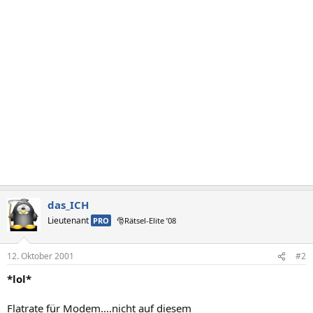
das_ICH
Lieutenant
PRO
🎅Rätsel-Elite ’08
12. Oktober 2001
#2
*lol*
Flatrate für Modem....nicht auf diesem