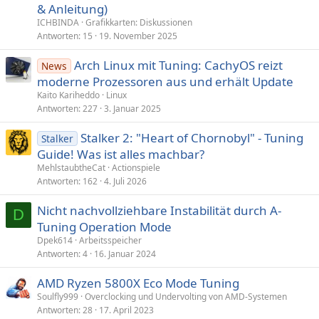
s
& Anleitung)
p
ICHBINDA
Grafikkarten: Diskussionen
e
Antworten
15
19. November 2025
r
Arch Linux mit Tuning: CachyOS reizt
r
News
t
moderne Prozessoren aus und erhält Update
Kaito Kariheddo
Linux
Antworten
227
3. Januar 2025
Stalker 2: "Heart of Chornobyl" - Tuning
Stalker
Guide! Was ist alles machbar?
MehlstaubtheCat
Actionspiele
Antworten
162
4. Juli 2026
Nicht nachvollziehbare Instabilität durch A-
D
Tuning Operation Mode
Dpek614
Arbeitsspeicher
Antworten
4
16. Januar 2024
AMD Ryzen 5800X Eco Mode Tuning
Soulfly999
Overclocking und Undervolting von AMD-Systemen
Antworten
28
17. April 2023