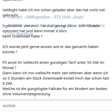
Regeln
GetRight habe ich mir schon geladen aber das hat nicht viel
gebracht.
Podcast
RAMageddon
RTX 5000 „Deals“
Irgendeiner von euch hat mal gesagt das er sein Modem
RX 9000 „Deals“
Ideale Gaming-PCs
GPU-Rangliste
optimiert hat und dann immer 6 kb/s
CPU-Rangliste
beim Download hatte ?
ICh würde jetzt gerne wissen wie er das gemacht haben
könnte ?
PS wisst ihr vielleicht einen günstigen Tarif unter 50 DM im
Monat ?
Dann kann ich mir vielleicht mehr zeit nehmen aber wenn ich
so 5 Stunden am Stück Downloade kostet mich das schon fast
8 DM.
Welche ist die güngstigste Faltrate für ein Modem am besten
ohne Volumensbegrenzung