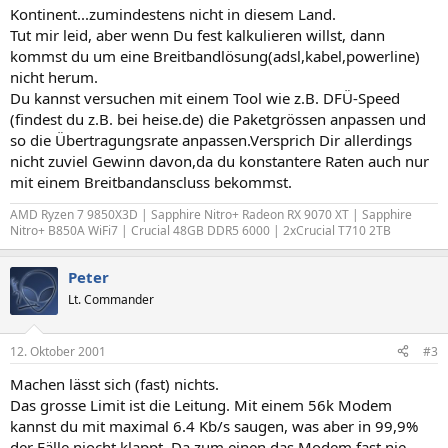
Kontinent...zumindestens nicht in diesem Land.
Tut mir leid, aber wenn Du fest kalkulieren willst, dann
kommst du um eine Breitbandlösung(adsl,kabel,powerline)
nicht herum.
Du kannst versuchen mit einem Tool wie z.B. DFÜ-Speed
(findest du z.B. bei heise.de) die Paketgrössen anpassen und
so die Übertragungsrate anpassen.Versprich Dir allerdings
nicht zuviel Gewinn davon,da du konstantere Raten auch nur
mit einem Breitbandanscluss bekommst.
AMD Ryzen 7 9850X3D | Sapphire Nitro+ Radeon RX 9070 XT | Sapphire
Nitro+ B850A WiFi7 | Crucial 48GB DDR5 6000 | 2xCrucial T710 2TB
Peter
Lt. Commander
12. Oktober 2001
#3
Machen lässt sich (fast) nichts.
Das grosse Limit ist die Leitung. Mit einem 56k Modem
kannst du mit maximal 6.4 Kb/s saugen, was aber in 99,9%
der Fälle niocht klappt. Da zum einen das Modem fast nie