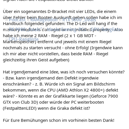
Regeln
Über ein sogenanntes D-Bracket mit vier LEDs, die einem
über Fehler beim Booten Auskunft geben sollen habe ich im
Podcast
RAMageddon
RTX 5000 „Deals“
Handbuch folgendes gefunden: The D-Led will hang if the
memory module is damaged or not installed properly. - Also
RX 9000 „Deals“
Ideale Gaming-PCs
GPU-Rangliste
habe ich meine 2 RAM - Riegel (2 x 1 GB MDT -
CPU-Rangliste
Markenspeicher) entfernt und jeweils mit einem Riegel
nochmals zu starten versucht - ohne Erfolg! (Irgendwie kann
ich mir aber nicht vorstellen, dass beide RAM - Riegel
gleichzeitig ihren Geist aufgeben)
Hat irgendjemand eine Idee, was ich noch versuchen könnte?
- Bzw. kann irgendjemand den Defekt irgendwie
einschränken? - z. B. Würde ich ein Signal am Bildschirm
bekommen, wenn die CPU (AMD Athlon X2 4800+) defekt
wäre? - Könnte es an der Grafikkarte liegen (Geforce 7900
GTX von Club 3D) oder würde der PC weiterbooten
(FestpalttenLED!) wenn die Graka defekt ist?
Für Eure Bemühungen schon im vorhinein besten Dank!