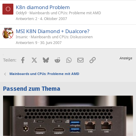
K8n diamond Problem
O
Oddy9
Mainboards und CPUs: Probleme mit AMD
Antworten
2
4. Oktober 2007
MSI K8N Diamond + Dualcore?
Insanic
Mainboards und CPUs: Diskussionen
Antworten
9
30. Juni 2007
Facebook
X (Twitter)
Bluesky
Reddit
WhatsApp
E-Mail
Link
Teilen:
Mainboards und CPUs: Probleme mit AMD
Passend zum Thema