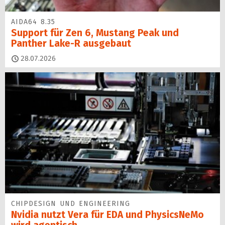
AIDA64 8.35
Support für Zen 6, Mustang Peak und
Panther Lake-R ausgebaut
28.07.2026
CHIPDESIGN UND ENGINEERING
Nvidia nutzt Vera für EDA und PhysicsNeMo