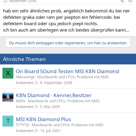
22. November 2006
#2
hab ein sehr ähnliches prob, angeblich bekommst du bei ner
defekten graka oder ram per piepton ein fehlercode. bei
defektem board oder cpu jedoch piept nichts.
ich bin auch am überlegen wie ich beides überprüfen kann...
Du musst dich einloggen oder registrieren, um hier zu antworten.
Ähnliche Themen
On Board SOund Testen MSI K8N Diamond
X
XMeaningx
Mainboards und CPUs: Probleme mit AMD
Antworten
3
8. September 2008
K8N Diamond - Kenner,Besitzer
Wilthi
Mainboards und CPUs: Probleme mit AMD
Antworten
3
5. Mai 2009
MSI K8N Diamond Plus
T
TTTYTD
Mainboards und CPUs: Probleme mit AMD
Antworten
0
15. Juli 2007