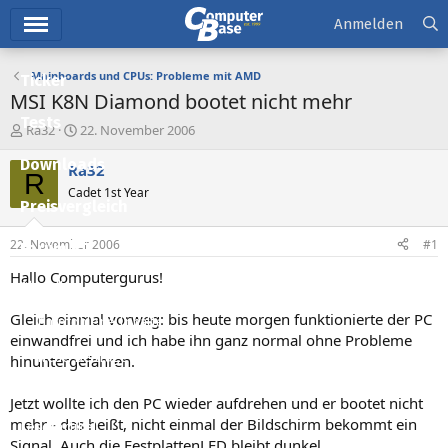
Hauptmenü
Anmelden
Mainboards und CPUs: Probleme mit AMD
Ticker
MSI K8N Diamond bootet nicht mehr
Tests
E
E
Ra32
22. November 2006
r
r
Downloads
s
s
Ra32
R
t
t
Cadet 1st Year
e
e
Preisvergleich
l
l
l
l
22. November 2006
#1
Forum
e
t
r
a
Hallo Computergurus!
Aktuelles
m
Gleich einmal vorweg: bis heute morgen funktionierte der PC
Empfohlene Inhalte
einwandfrei und ich habe ihn ganz normal ohne Probleme
Neue Beiträge
hinuntergefahren.
Neueste Aktivitäten
Jetzt wollte ich den PC wieder aufdrehen und er bootet nicht
mehr - das heißt, nicht einmal der Bildschirm bekommt ein
Leserartikel
Signal. Auch die FestplattenLED bleibt dunkel.