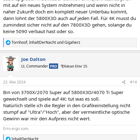
mit auf ein neues System mitnehmen) und wenn nicht in
naher Zukunft doch ein komplett neuer Unterbau kommt,
dann lohnt der 5800X3D auch auf jeden Fall. Für 4K musst du
zumindest sicher nicht auf den 7800X3D gehen, solange du
keine 5090 verbaut hast oder so.
Tornhoof
,
InhaltDerNacht
und
Gigaherz
R
e
a
Joe Dalton
k
t
Lt. Commander
PRO
🎅Rätsel-Elite ’25
i
o
n
22. Mai 2024
#14
e
n
Bin von 3700X/2070 Super auf 5800X3D/4070 Ti Super
:
gewechselt und spiele auf 4K: tut was es soll.
Natürlich stelle ich die Regler in den Grafikeinstellung nicht
stumpf auf "Ultra"/"Hoch", aber der vermeintliche optische
Gewinn war mir den Aufpreis nicht wert.
Erro ergo sum.
InhaltDerNacht