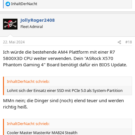
InhaltDerNacht
R
e
a
JollyRoger2408
k
t
Fleet Admiral
i
o
n
22. Mai 2024
#18
e
n
Ich würde die bestehende AM4 Plattform mit einer R7
:
5800X3D CPU weiter verwenden. Dein "ASRock X570
Phantom Gaming 4" Board benötigt dafür ein BIOS Update.
InhaltDerNacht schrieb:
Lohnt sich der Einsatz einer SSD mit PCIe 5.0 als System-Partition
MMn nein; die Dinger sind (noch) elend teuer und werden
richtig heiß.
InhaltDerNacht schrieb:
Cooler Master MasterAir MA824 Stealth