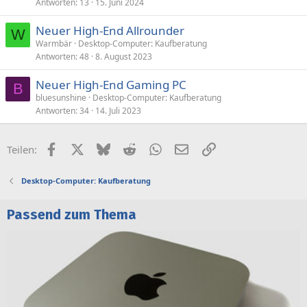
Antworten
13
15. Juni 2024
Neuer High-End Allrounder
W
Warmbär
Desktop-Computer: Kaufberatung
Antworten
48
8. August 2023
Neuer High-End Gaming PC
B
bluesunshine
Desktop-Computer: Kaufberatung
Antworten
34
14. Juli 2023
Facebook
X (Twitter)
Bluesky
Reddit
WhatsApp
E-Mail
Link
Teilen:
Desktop-Computer: Kaufberatung
Passend zum Thema