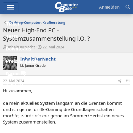
Hauptmenü
Anmelden
Desktop-Computer: Kaufberatung
Ticker
Neuer High-End PC -
Tests
Systemzusammenstellung i.O. ?
E
E
InhaltDerNacht
22. Mai 2024
Downloads
r
r
s
s
InhaltDerNacht
Preisvergleich
t
t
Lt. Junior Grade
e
e
l
l
Forum
l
l
22. Mai 2024
#1
e
t
Aktuelles
r
a
Hi zusammen,
m
Empfohlene Inhalte
da mein aktuelles System langsam an die Grenzen kommt
Neue Beiträge
und ich gerne für 4k-Gaming die Grundlagen schaffen
möchte, würde ich mir gerne im Sommer/Herbst ein neues
Neueste Aktivitäten
System zusammenstellen.
Leserartikel