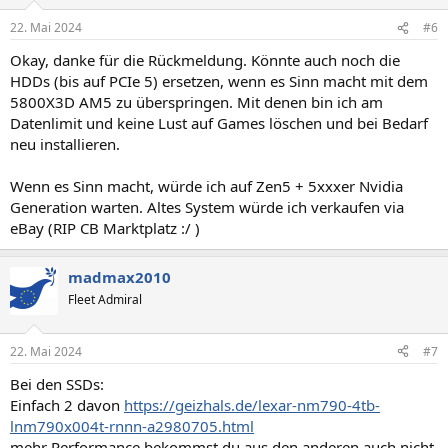
o
n
22. Mai 2024
#6
e
n
Okay, danke für die Rückmeldung. Könnte auch noch die
:
HDDs (bis auf PCIe 5) ersetzen, wenn es Sinn macht mit dem
5800X3D AM5 zu überspringen. Mit denen bin ich am
Datenlimit und keine Lust auf Games löschen und bei Bedarf
neu installieren.
Wenn es Sinn macht, würde ich auf Zen5 + 5xxxer Nvidia
Generation warten. Altes System würde ich verkaufen via
eBay (RIP CB Marktplatz :/ )
madmax2010
Fleet Admiral
22. Mai 2024
#7
Bei den SSDs:
Einfach 2 davon
https://geizhals.de/lexar-nm790-4tb-
lnm790x004t-rnnn-a2980705.html
mehr Performance bekommst du aus den anderen auch nicht