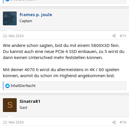
R
e
a
frames p. joule
k
t
Captain
i
o
n
22. Mai 2024
#15
e
n
Wie andere schon sagten, bist du mit einem 5800X3D fein.
:
Du kannst auch eine neue PCIe 4 SSD einbauen, zu 5 wirst du
dann keinen Unterschied mehr feststellen können.
Mit deiner 4070 ti wirst du allermeistens in 4K / 60 spielen
können, womit du schon im Highend angekommen bist.
InhaltDerNacht
R
e
a
Sinatra81
k
S
t
Gast
i
o
n
22. Mai 2024
#16
e
n