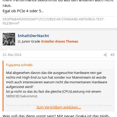
raus.
Egal ob PCIe 4 oder 5..
X5O!P%@AP[4\PZX54(P^)7CC)7}$EICAR-STANDARD-ANTIVIRUS-TEST-
FILE!$H+H*
InhaltDerNacht
Lt. Junior Grade
Ersteller dieses Themas
22. Mai 2024
#8
Fujiyama schrieb:
Mal abgesehen davon das die ausgesuchte Hardware rein gar
nichts mit High End zu tun hat sonder nur Mainstream ist würde
mich auch interessieren warum nicht die momentanen Hardware
aufgerüstet wird?
Ist ja nicht so das du fast die gleiche (CPU)Leistung mit einem
5800X3D bekommst.
Extrem schneller Massenspeicher bringt dir übrigens normalerweise
Zum Vergrößern anklicken....
kein Mehrwert in nem Gaming PC.
Was soll das denn sonst sein? Mit neuer Graka ist das High-