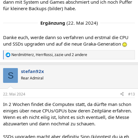
dann mit System und Games abschmiert und ich noch Puffer
für kleinere Backups (bilder) habe.
Ergänzung
(
22. Mai 2024
)
Danke euch, werde dann so verfahren und erstmal die CPU
und SSDs upgraden und auf die neue Graka-Generation
NerdmitHerz
,
HerrRossi
,
zazie
und 2 andere
R
e
a
stefan92x
k
S
t
Rear Admiral
i
o
n
22. Mai 2024
#13
e
n
In 2 Wochen findet die Computex statt, da dürfte man schon
:
einiges über neue CPUs/GPUs bzw deren Zeitpläne erfahren.
Wenn es eh nicht eilig ist, lohnt es sich eventuell, die Messe
abzuwarten und dann nochmal zu schauen.
SSDs upgraden macht aber definitiv Sinn (könntest du ja eh