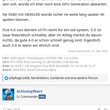
sein soll, würde ich eher noch eine GPU Generation abwarten.
Ne 5080 mit 5800x3D würde sicher ne weile lang sauber 4K
spielen können.
Pcie 4.0 von deinem x570 reicht für ein ssd system. 5.0 ist
zwar theoretisch schneller, aber im Alltag merkst du davon
nichts, da gute 4.0 er schon schnell genug sind. Eigentlich
auch 3.0 er wenn wir ehrlich sind.
Zuletzt bearbeitet:
22. Mai 2024
CPU:
AMD Ryzen Threadripper 2970WX
PBO 3,6-4,2Ghz
GPU:
RTX 3090 ROG Gaming OC
@1500Mhz (1965Boost)
RAM:
8x16GB (128) Kingston Fury RGB
@3200Mts 16-18-18-36-74 2T
Board:
x399 ROG Zenith Extreme Alpha
JollyRoger2408
,
NerdmitHerz
,
Darklordx
und eine weitere Person
R
e
a
Schlumpfbert
k
t
Lt. Commander
PRO
i
o
n
22. Mai 2024
#3