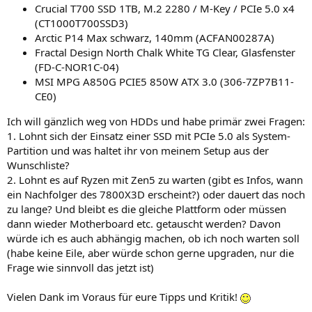
Crucial T700 SSD 1TB, M.2 2280 / M-Key / PCIe 5.0 x4
(CT1000T700SSD3)
Arctic P14 Max schwarz, 140mm (ACFAN00287A)
Fractal Design North Chalk White TG Clear, Glasfenster
(FD-C-NOR1C-04)
MSI MPG A850G PCIE5 850W ATX 3.0 (306-7ZP7B11-
CE0)
Ich will gänzlich weg von HDDs und habe primär zwei Fragen:
1. Lohnt sich der Einsatz einer SSD mit PCIe 5.0 als System-
Partition und was haltet ihr von meinem Setup aus der
Wunschliste?
2. Lohnt es auf Ryzen mit Zen5 zu warten (gibt es Infos, wann
ein Nachfolger des 7800X3D erscheint?) oder dauert das noch
zu lange? Und bleibt es die gleiche Plattform oder müssen
dann wieder Motherboard etc. getauscht werden? Davon
würde ich es auch abhängig machen, ob ich noch warten soll
(habe keine Eile, aber würde schon gerne upgraden, nur die
Frage wie sinnvoll das jetzt ist)
Vielen Dank im Voraus für eure Tipps und Kritik!