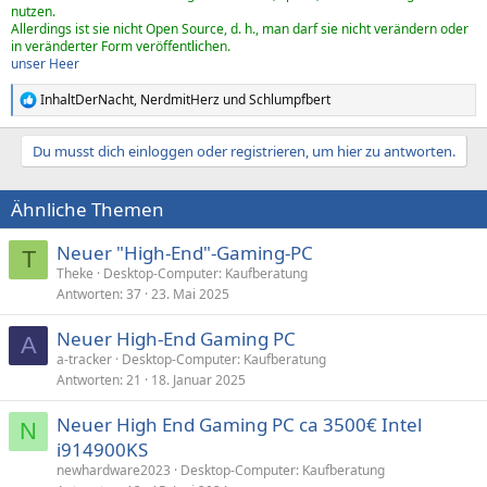
nutzen.
Allerdings ist sie nicht Open Source, d. h., man darf sie nicht verändern oder
in veränderter Form veröffentlichen.
unser Heer
InhaltDerNacht
,
NerdmitHerz
und
Schlumpfbert
R
e
a
Du musst dich einloggen oder registrieren, um hier zu antworten.
k
t
i
Ähnliche Themen
o
n
e
Neuer "High-End"-Gaming-PC
T
n
Theke
Desktop-Computer: Kaufberatung
:
Antworten
37
23. Mai 2025
Neuer High-End Gaming PC
A
a-tracker
Desktop-Computer: Kaufberatung
Antworten
21
18. Januar 2025
Neuer High End Gaming PC ca 3500€ Intel
N
i914900KS
newhardware2023
Desktop-Computer: Kaufberatung