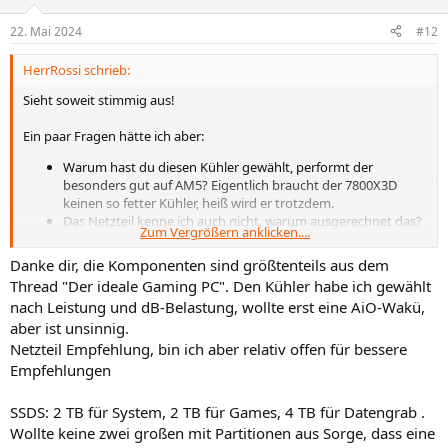
22. Mai 2024
#12
HerrRossi schrieb:
Sieht soweit stimmig aus!
Ein paar Fragen hätte ich aber:
Warum hast du diesen Kühler gewählt, performt der
besonders gut auf AM5? Eigentlich braucht der 7800X3D
keinen so fetter Kühler, heiß wird er trotzdem.
Das Netzteil kenne ich auch nicht, warum ausgerechnet das?
Zum Vergrößern anklicken....
Die Konkurrenz ist ja groß in dem Bereich, das gibt es dann
auch schon welche mit Platinzertifikat von Cybenetics.
Danke dir, die Komponenten sind größtenteils aus dem
Die SSD-Aufteilung verstehe ich auch nicht so ganz, warum 1,
Thread "Der ideale Gaming PC". Den Kühler habe ich gewählt
2 und 4 TB?
nach Leistung und dB-Belastung, wollte erst eine AiO-Wakü,
aber ist unsinnig.
Netzteil Empfehlung, bin ich aber relativ offen für bessere
Empfehlungen
SSDS: 2 TB für System, 2 TB für Games, 4 TB für Datengrab .
Wollte keine zwei großen mit Partitionen aus Sorge, dass eine