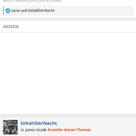
Nitro 5 5600H 2x16-3200 RTX3060
zazie
und
InhaltDerNacht
R
e
a
k
t
i
o
n
e
n
:
InhaltDerNacht
Lt. Junior Grade
Ersteller dieses Themas