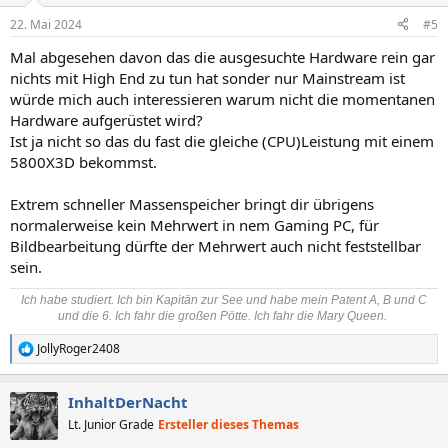
n
22. Mai 2024
#5
e
n
Mal abgesehen davon das die ausgesuchte Hardware rein gar
:
nichts mit High End zu tun hat sonder nur Mainstream ist
würde mich auch interessieren warum nicht die momentanen
Hardware aufgerüstet wird?
Ist ja nicht so das du fast die gleiche (CPU)Leistung mit einem
5800X3D bekommst.
Extrem schneller Massenspeicher bringt dir übrigens
normalerweise kein Mehrwert in nem Gaming PC, für
Bildbearbeitung dürfte der Mehrwert auch nicht feststellbar
sein.
Ich habe studiert. Ich bin Kapitän zur See und habe mein Patent A, B und C
und die 6. Ich fahr die großen Pötte. Ich fahr die Mary Queen.
JollyRoger2408
R
e
a
InhaltDerNacht
k
t
Lt. Junior Grade
Ersteller dieses Themas
i