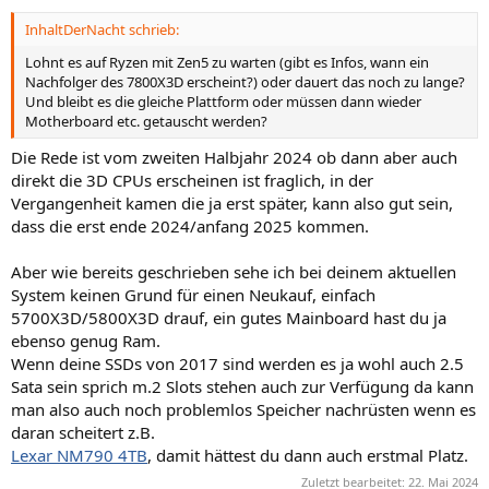
InhaltDerNacht schrieb:
Lohnt es auf Ryzen mit Zen5 zu warten (gibt es Infos, wann ein
Nachfolger des 7800X3D erscheint?) oder dauert das noch zu lange?
Und bleibt es die gleiche Plattform oder müssen dann wieder
Motherboard etc. getauscht werden?
Die Rede ist vom zweiten Halbjahr 2024 ob dann aber auch
direkt die 3D CPUs erscheinen ist fraglich, in der
Vergangenheit kamen die ja erst später, kann also gut sein,
dass die erst ende 2024/anfang 2025 kommen.
Aber wie bereits geschrieben sehe ich bei deinem aktuellen
System keinen Grund für einen Neukauf, einfach
5700X3D/5800X3D drauf, ein gutes Mainboard hast du ja
ebenso genug Ram.
Wenn deine SSDs von 2017 sind werden es ja wohl auch 2.5
Sata sein sprich m.2 Slots stehen auch zur Verfügung da kann
man also auch noch problemlos Speicher nachrüsten wenn es
daran scheitert z.B.
Lexar NM790 4TB
, damit hättest du dann auch erstmal Platz.
Zuletzt bearbeitet:
22. Mai 2024