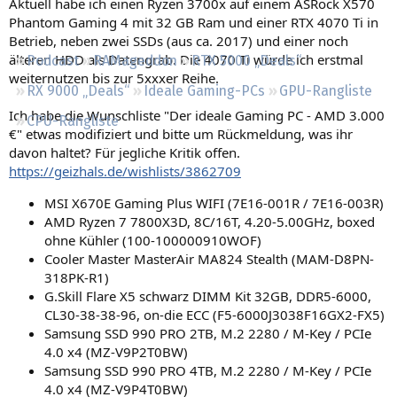
Aktuell habe ich einen Ryzen 3700x auf einem ASRock X570
Regeln
Phantom Gaming 4 mit 32 GB Ram und einer RTX 4070 Ti in
Betrieb, neben zwei SSDs (aus ca. 2017) und einer noch
älteren HDD als Datengrab. Die 4070 Ti würde ich erstmal
Podcast
RAMageddon
RTX 5000 „Deals“
weiternutzen bis zur 5xxxer Reihe.
RX 9000 „Deals“
Ideale Gaming-PCs
GPU-Rangliste
Ich habe die Wunschliste "Der ideale Gaming PC - AMD 3.000
CPU-Rangliste
€" etwas modifiziert und bitte um Rückmeldung, was ihr
davon haltet? Für jegliche Kritik offen.
https://geizhals.de/wishlists/3862709
MSI X670E Gaming Plus WIFI (7E16-001R / 7E16-003R)
AMD Ryzen 7 7800X3D, 8C/16T, 4.20-5.00GHz, boxed
ohne Kühler (100-100000910WOF)
Cooler Master MasterAir MA824 Stealth (MAM-D8PN-
318PK-R1)
G.Skill Flare X5 schwarz DIMM Kit 32GB, DDR5-6000,
CL30-38-38-96, on-die ECC (F5-6000J3038F16GX2-FX5)
Samsung SSD 990 PRO 2TB, M.2 2280 / M-Key / PCIe
4.0 x4 (MZ-V9P2T0BW)
Samsung SSD 990 PRO 4TB, M.2 2280 / M-Key / PCIe
4.0 x4 (MZ-V9P4T0BW)