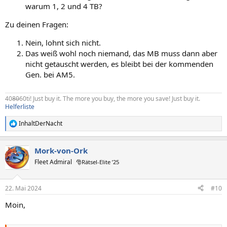
warum 1, 2 und 4 TB?
Zu deinen Fragen:
Nein, lohnt sich nicht.
Das weiß wohl noch niemand, das MB muss dann aber
nicht getauscht werden, es bleibt bei der kommenden
Gen. bei AM5.
40
80
60ti! Just buy it. The more you buy, the more you save! Just buy it.
Helferliste
InhaltDerNacht
R
e
a
Mork-von-Ork
k
t
Fleet Admiral
🎅Rätsel-Elite ’25
i
o
n
22. Mai 2024
#10
e
n
Moin,
: