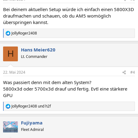
e
n
Bei deinem aktuellen Setup würde ich einfach einen 5800X3D
:
draufmachen und schauen, ob du AM5 womöglich
überspringen kannst.
JollyRoger2408
R
e
a
Hans Meier620
k
H
t
Lt. Commander
i
o
n
22. Mai 2024
#4
e
n
Was passiert denn mit dem alten System?
:
5800x3d oder 5700x3d drauf und fertig. Evtl eine stärkere
GPU
JollyRoger2408
und
h2f
R
e
a
Fujiyama
k
t
Fleet Admiral
i
o