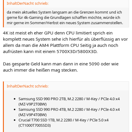
InhaltDerNacht schrieb:
da mein aktuelles System langsam an die Grenzen kommt und ich
gerne für 4k-Gaming die Grundlagen schaffen möchte, würde ich
mir gerne im Sommer/Herbst ein neues System zusammenstellen.
4K ist meist eh eher GPU denn CPU limitiert sprich ein
komplett neues System sehe ich hierfür als überflüssig an vor
allem da man die AM4 Plattform CPU Seitig ja auch noch
aufrüsten kann mit einem 5700X3D/5800X3D.
Das gesparte Geld kann man dann in eine 5090 oder wie
auch immer die heißen mag stecken.
InhaltDerNacht schrieb:
Samsung SSD 990 PRO 2TB, M.2 2280 / M-Key / PCIe 4.0 x4
(MZ-V9P2T0BW)
Samsung SSD 990 PRO 4TB, M.2 2280 / M-Key / PCIe 4.0 x4
(MZ-V9P4T0BW)
Crucial T700 SSD 1TB, M.2 2280 / M-Key / PCIe 5.0 x4
(CT1000T700SSD3)