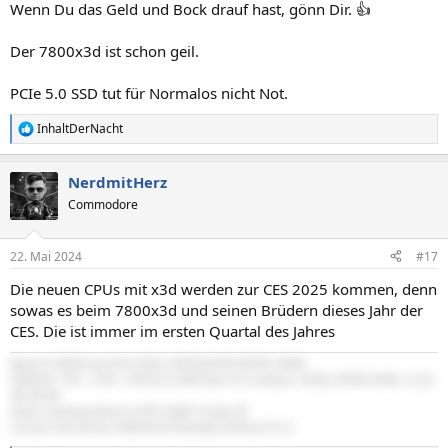
Wenn Du das Geld und Bock drauf hast, gönn Dir. 👍
:
Der 7800x3d ist schon geil.
PCIe 5.0 SSD tut für Normalos nicht Not.
InhaltDerNacht
R
e
a
NerdmitHerz
k
t
Commodore
i
o
n
22. Mai 2024
#17
e
n
Die neuen CPUs mit x3d werden zur CES 2025 kommen, denn
:
sowas es beim 7800x3d und seinen Brüdern dieses Jahr der
CES. Die ist immer im ersten Quartal des Jahres
Ryzen 9 9950x & ASUS ROG CROSSHAIR X870E HERO
SN850X 1TB + 2TB + 4TB & G.Skill Flare X5 schwarz 32GB, DDR5-6000, CL32-
38-38-96
Zotac Gaming GeForce RTX 4080 Trinity OC
Corsair HXi Series HX850i & Phanteks Enthoo Pro 2